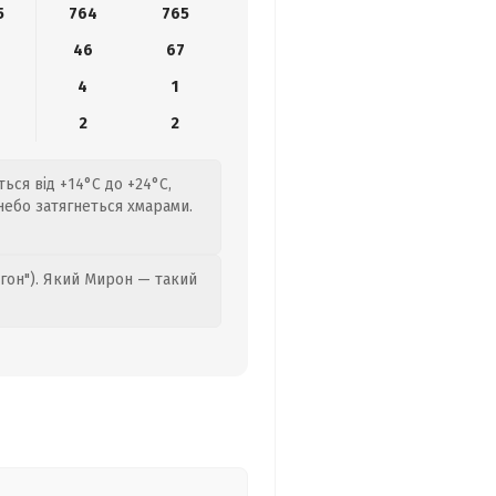
5
764
765
4
46
67
4
1
2
2
ься від +14°C до +24°C,
небо затягнеться хмарами.
гон"). Який Мирон — такий