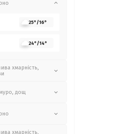
рно
25°
/
16°
24°
/
14°
лива хмарність,
зи
муро, дощ
рно
лива хмарність,