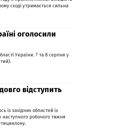
ному сході утримається сильна
країні оголосили
ласті України. 7 та 8 серпня у
тий).
адовго відступить
ь із західних областей із
 наступного робочого тижня
нтициклону.