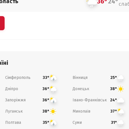
36°
24°
бласть
сла
їні
Сімферополь
Вінниця
33°
25°
Дніпро
Донецьк
36°
38°
Запоріжжя
Івано-Франківськ
36°
24°
Луганськ
Миколаїв
38°
37°
Полтава
Суми
35°
31°