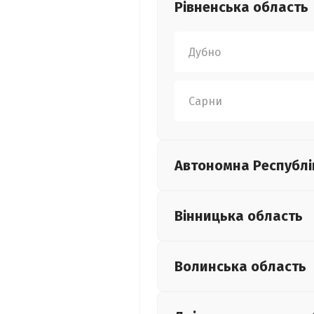
Рівненська
область
Дубно
Сарни
Автономна Республі
Вінницька
область
Волинська
область