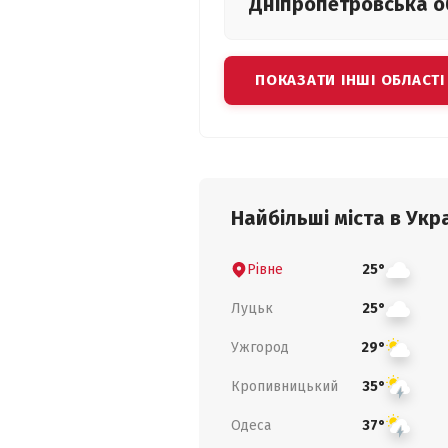
Дніпропетровська
о
ПОКАЗАТИ ІНШІ ОБЛАСТІ
Найбільші міста в Укра
Рівне
25°
Луцьк
25°
Ужгород
29°
Кропивницький
35°
Одеса
37°