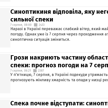
Синоптикиня відповіла, яку нег
сильної спеки
7 серпня,
08:00
2433
Наразі в Україні переважає слабкий вітер, який м
погоду. Однак уже із 7 серпня через проходження 
синоптична ситуація зміниться.
Грози накриють частину областе
спеки: прогноз погоди на 7 сер
7 серпня,
06:21
2387
У п'ятницю, 7 серпня, в Україні подекуди утримаєт
прогнозують мінливу хмарність та опади у низці рег
Спека почне відступати: синопт