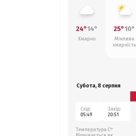
24°
14°
25°
10°
Хмарно
Мінлива
хмарність
Субота, 8 серпня
Схід:
Захід:
05:49
20:51
Температура С°
Відчувається як