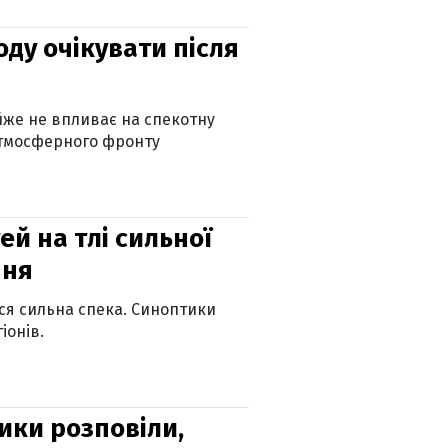
оду очікувати після
айже не впливає на спекотну
атмосферного фронту
й на тлі сильної
пня
ься сильна спека. Синоптики
іонів.
ики розповіли,