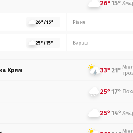
26°
15°
Хма
26°
/
15°
Рівне
25°
/
15°
Вараш
Мін
33°
21°
ка Крим
гро
25°
17°
Пох
25°
14°
Хма
Мін