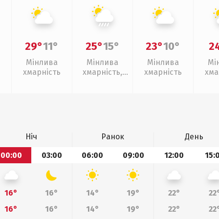
29°
11°
25°
15°
23°
10°
2
Мінлива
Мінлива
Мінлива
Мі
хмарність
хмарність,
хмарність
хма
зливи
Ніч
Ранок
День
00:00
03:00
06:00
09:00
12:00
15:
16°
16°
14°
19°
22°
22
16°
16°
14°
19°
22°
22