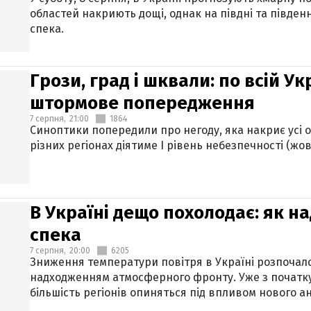
областей накриють дощі, однак на півдні та півден
спека.
Грози, град і шквали: по всій У
штормове попередження
7 серпня,
21:00
1864
Синоптики попередили про негоду, яка накриє усі об
різних регіонах діятиме І рівень небезпечності (жов
В Україні дещо похолодає: як н
спека
7 серпня,
20:00
6205
Зниження температури повітря в Україні розпочалос
надходженням атмосферного фронту. Уже з початку
більшість регіонів опиняться під впливом нового а