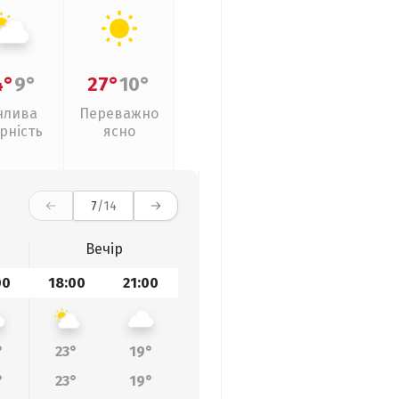
4°
9°
27°
10°
нлива
Переважно
рність
ясно
7
/14
Вечір
00
18:00
21:00
°
23°
19°
°
23°
19°