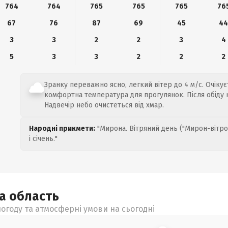
764
764
765
765
765
76
67
76
87
69
45
4
3
3
2
2
3
4
5
3
3
2
2
2
Зранку переважно ясно, легкий вітер до 4 м/с. Очікуєт
комфортна температура для прогулянок. Після обіду 
Надвечір небо очистеться від хмар.
Народні прикмети:
"Мирона. Вітряний день ("Мирон-вітро
і січень."
ка
область
огоду та атмосферні умови на сьогодні