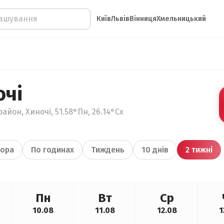
Київ
Львів
Вінниця
Хмельницький
очі
айон, Хиночі, 51.58°Пн, 26.14°Сх
ора
По годинах
Тиждень
10 днів
2 тижні
Пн
Вт
Ср
10.08
11.08
12.08
1