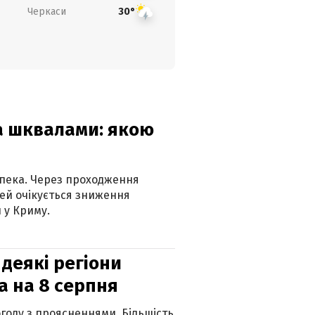
Черкаси
30°
та шквалами: якою
спека. Через проходження
ей очікується зниження
 у Криму.
 деякі регіони
а на 8 серпня
огоду з проясненнями. Більшість