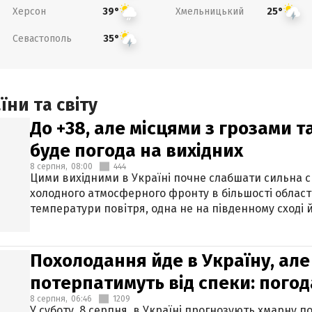
Херсон
Хмельницький
39°
25°
Севастополь
35°
ни та світу
До +38, але місцями з грозами 
буде погода на вихідних
8 серпня,
08:00
444
Цими вихідними в Україні почне слабшати сильна 
холодного атмосферного фронту в більшості област
температури повітря, одна не на південному сході й
Похолодання йде в Україну, але
потерпатимуть від спеки: погод
8 серпня,
06:46
1209
У суботу, 8 серпня, в Україні прогнозують хмарну п