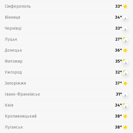
Сімферополь
33°
Вінниця
34°
Чернівці
33°
Луцьк
27°
Донецьк
36°
Житомир
35°
Ужгород
32°
Запоріжжя
37°
Івано-Франківськ
31°
Київ
34°
Кропивницький
38°
Луганськ
38°