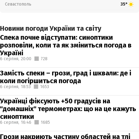
Севастополь
35°
Новини погоди України та світу
Спека почне відступати: синоптики
розповіли, коли та як зміниться погода в
Україні
6 серпня,
20:00
728
Замість спеки – грози, град і шквали: де і
коли погіршиться погода
6 серпня,
18:53
1653
Українці фіксують +50 градусів на
"домашніх" термометрах: що на це кажуть
синоптики
6 серпня,
16:46
1685
Грози накриють частину областей на тлі