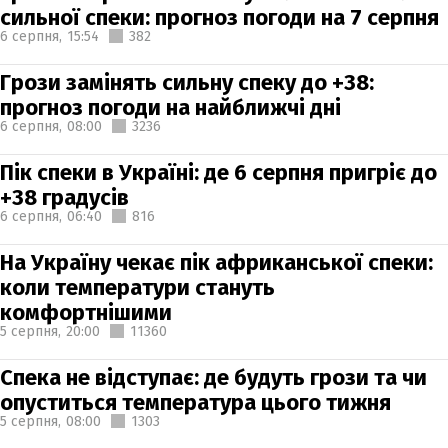
сильної спеки: прогноз погоди на 7 серпня
6 серпня,
15:54
382
Грози замінять сильну спеку до +38:
прогноз погоди на найближчі дні
6 серпня,
08:00
3236
Пік спеки в Україні: де 6 серпня пригріє до
+38 градусів
6 серпня,
06:40
816
На Україну чекає пік африканської спеки:
коли температури стануть
комфортнішими
5 серпня,
20:00
11360
Спека не відступає: де будуть грози та чи
опуститься температура цього тижня
5 серпня,
08:00
1303