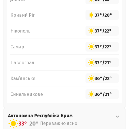
Кривий Ріг
37°
/
20°
Нікополь
37°
/
22°
Самар
37°
/
22°
Павлоград
37°
/
21°
Кам’янське
36°
/
22°
Синельникове
36°
/
21°
Автономна Республіка Крим
33°
20°
Переважно ясно