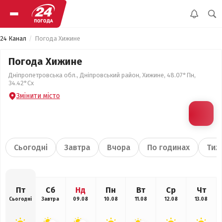
24 Канал
Погода Хижине
Погода Хижине
Дніпропетровська обл., Дніпровський район, Хижине, 48.07°Пн,
34.42°Сх
Змінити місто
Сьогодні
Завтра
Вчора
По годинах
Тиж
Пт
Сб
Нд
Пн
Вт
Ср
Чт
Сьогодні
Завтра
09.08
10.08
11.08
12.08
13.08