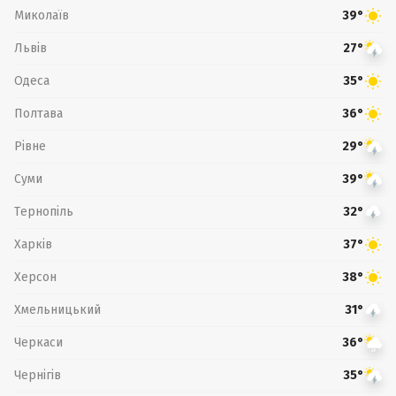
Миколаїв
39°
Львів
27°
Одеса
35°
Полтава
36°
Рівне
29°
Суми
39°
Тернопіль
32°
Харків
37°
Херсон
38°
Хмельницький
31°
Черкаси
36°
Чернігів
35°