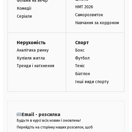
Фільми на вечір
НМТ 2026
Комедії
Саморозвиток
Серіали
Навчання за кордоном
Нерухомість
Спорт
Аналітика ринку
Бокс
Купівля житла
Футбол
Тренди і натхнення
Теніс
Біатлон
Інші види спорту
Email - розсилка
Будьте в курсі всіх новин і оновлень!
Перейдіть на сторінку наших розсилок, щоб