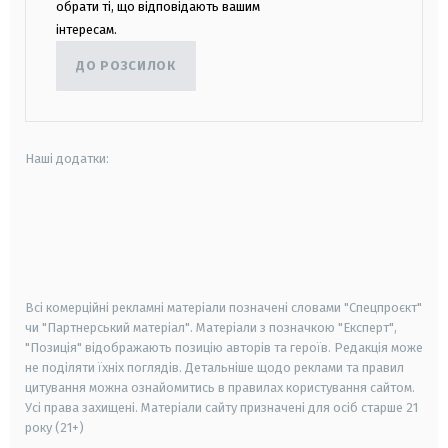
обрати ті, що відповідають вашим
інтересам.
ДО РОЗСИЛОК
Наші додатки:
android
apple
smart tv
samsung smart tv
Всі комерційні рекламні матеріали позначені словами "Спецпроєкт"
чи "Партнерський матеріал". Матеріали з позначкою "Експерт",
"Позиція" відображають позицію авторів та героїв. Редакція може
не поділяти їхніх поглядів. Детальніше щодо реклами та правил
цитування можна ознайомитись в правилах користування сайтом.
Усі права захищені.
Матеріали сайту призначені для осіб старше
21
року (21+)