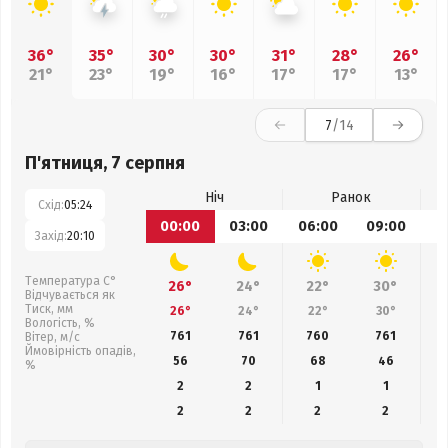
36°
35°
30°
30°
31°
28°
26°
21°
23°
19°
16°
17°
17°
13°
7
/14
П'ятниця, 7 серпня
Ніч
Ранок
Схід:
05:24
00:00
03:00
06:00
09:00
1
Захід:
20:10
Температура С°
26°
24°
22°
30°
Відчувається як
Тиск, мм
26°
24°
22°
30°
Вологість, %
761
761
760
761
Вітер, м/с
Ймовірність опадів,
56
70
68
46
%
2
2
1
1
2
2
2
2