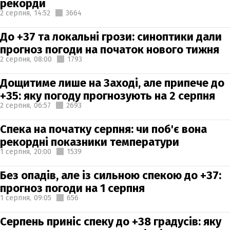
рекорди
2 серпня,
14:52
3664
До +37 та локальні грози: синоптики дали
прогноз погоди на початок нового тижня
2 серпня,
08:00
1793
Дощитиме лише на Заході, але припече до
+35: яку погоду прогнозують на 2 серпня
2 серпня,
06:57
2693
Спека на початку серпня: чи поб'є вона
рекордні показники температури
1 серпня,
20:00
1539
Без опадів, але із сильною спекою до +37:
прогноз погоди на 1 серпня
1 серпня,
09:05
656
Серпень приніс спеку до +38 градусів: яку