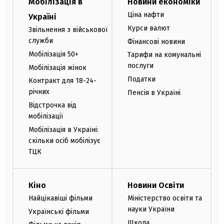
Мобілізація в
Новини економіки
Ціна нафти
Україні
Курси валют
Звільнення з військової
служби
Фінансові новини
Мобілізація 50+
Тарифи на комунальні
послуги
Мобілізація жінок
Податки
Контракт для 18-24-
річних
Пенсія в Україні
Відстрочка від
мобілізації
Мобілізація в Україні:
скільки осіб мобілізує
ТЦК
Кіно
Новини Освіти
Найцікавіші фільми
Міністерство освіти та
науки України
Українські фільми
Школа