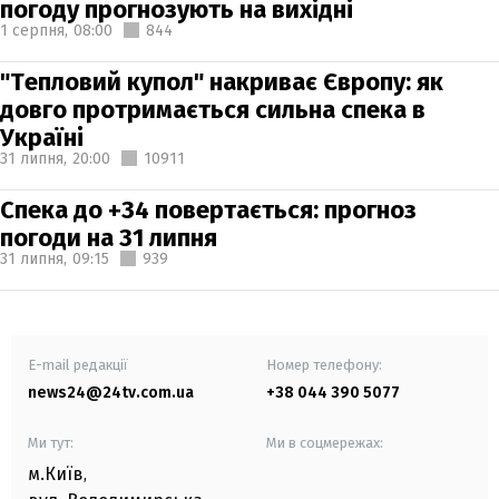
погоду прогнозують на вихідні
1 серпня,
08:00
844
"Тепловий купол" накриває Європу: як
довго протримається сильна спека в
Україні
31 липня,
20:00
10911
Спека до +34 повертається: прогноз
погоди на 31 липня
31 липня,
09:15
939
E-mail редакції
Номер телефону:
news24@24tv.com.ua
+38 044 390 5077
Ми тут:
Ми в соцмережах:
м.Київ
,