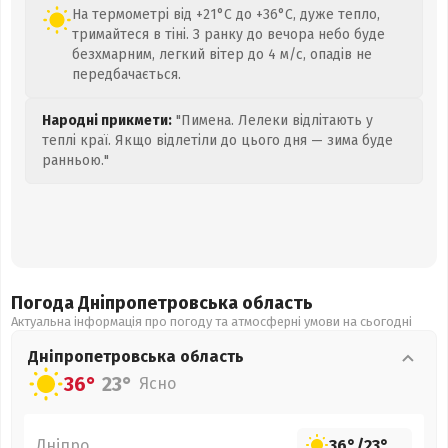
На термометрі від +21°C до +36°C, дуже тепло,
тримайтеся в тіні. З ранку до вечора небо буде
безхмарним, легкий вітер до 4 м/с, опадів не
передбачається.
Народні прикмети:
"Пимена. Лелеки відлітають у
теплі краї. Якщо відлетіли до цього дня — зима буде
ранньою."
Погода Дніпропетровська
область
Актуальна інформація про погоду та атмосферні умови на сьогодні
Дніпропетровська
область
36°
23°
Ясно
Дніпро
36°
/
23°