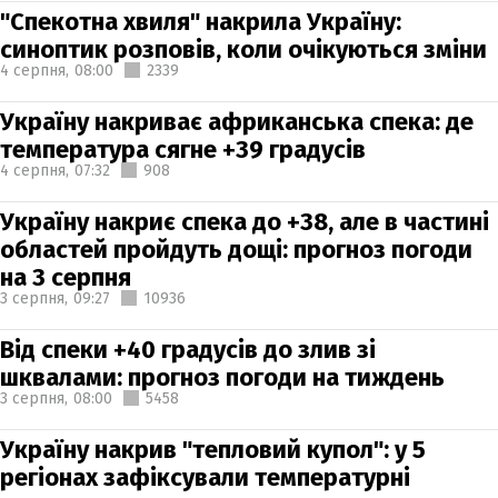
"Спекотна хвиля" накрила Україну:
синоптик розповів, коли очікуються зміни
4 серпня,
08:00
2339
Україну накриває африканська спека: де
температура сягне +39 градусів
4 серпня,
07:32
908
Україну накриє спека до +38, але в частині
областей пройдуть дощі: прогноз погоди
на 3 серпня
3 серпня,
09:27
10936
Від спеки +40 градусів до злив зі
шквалами: прогноз погоди на тиждень
3 серпня,
08:00
5458
Україну накрив "тепловий купол": у 5
регіонах зафіксували температурні