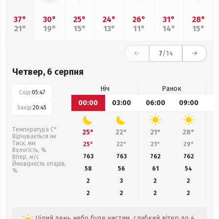
37°
30°
25°
24°
26°
31°
28°
21°
19°
15°
13°
11°
14°
15°
7
/14
Четвер, 6 серпня
Ніч
Ранок
Схід:
05:47
00:00
03:00
06:00
09:00
1
Захід:
20:45
Температура С°
25°
22°
21°
28°
Відчувається як
Тиск, мм
25°
22°
21°
29°
Вологість, %
763
763
762
762
Вітер, м/с
Ймовірність опадів,
58
56
61
54
%
2
3
2
2
2
2
2
2
Цілий день небо буде чистим, слабкий вітер до 4