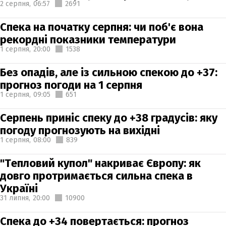
2 серпня,
06:57
2691
Спека на початку серпня: чи поб'є вона
рекордні показники температури
1 серпня,
20:00
1538
Без опадів, але із сильною спекою до +37:
прогноз погоди на 1 серпня
1 серпня,
09:05
651
Серпень приніс спеку до +38 градусів: яку
погоду прогнозують на вихідні
1 серпня,
08:00
839
"Тепловий купол" накриває Європу: як
довго протримається сильна спека в
Україні
31 липня,
20:00
10900
Спека до +34 повертається: прогноз