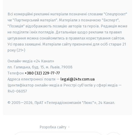
smart tv
samsung smart tv
Всі комерційні рекламні матеріали позначені словами "Спецпроєкт"
чи "Партнерський матеріал". Матеріали з позначкою "Експерт",
"Позиція" відображають позицію авторів та героїв. Редакція може
не поділяти їхніх поглядів. Детальніше щодо реклами та правил
цитування можна ознайомитись в правилах користування сайтом.
Усі права захищені.
Матеріали сайту призначені для осіб старше
21
року (21+)
Онлайн-медіа «24 Канал»
пл. Галицька, буд. 15, м. Львів, 79008
Телефон
+380 (32) 229-77-77
Адреса електронної пошти —
legal@24tv.com.ua
Ідентифікатор онлайн-медіа в Реєстрі суб'єктів у сфері медіа —
R40-06057
© 2005—2026,
ПрАТ «Телерадіокомпанія "Люкс"», 24 Канал.
Розробка сайту
-