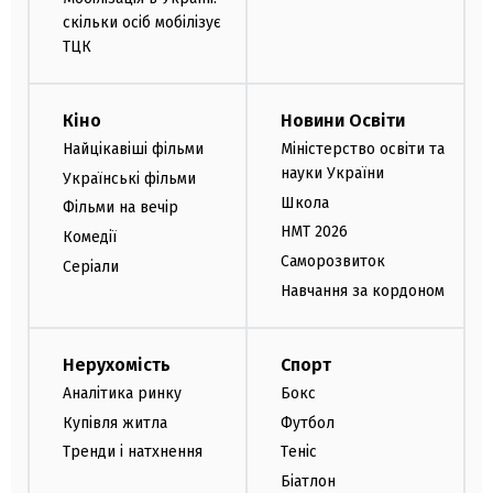
скільки осіб мобілізує
ТЦК
Кіно
Новини Освіти
Найцікавіші фільми
Міністерство освіти та
науки України
Українські фільми
Школа
Фільми на вечір
НМТ 2026
Комедії
Саморозвиток
Серіали
Навчання за кордоном
Нерухомість
Спорт
Аналітика ринку
Бокс
Купівля житла
Футбол
Тренди і натхнення
Теніс
Біатлон