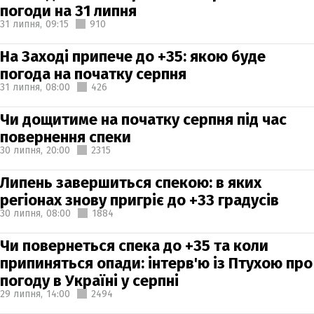
погоди на 31 липня
31 липня,
09:15
910
На Заході припече до +35: якою буде
погода на початку серпня
31 липня,
08:00
426
Чи дощитиме на початку серпня під час
повернення спеки
30 липня,
20:00
2315
Липень завершиться спекою: в яких
регіонах знову пригріє до +33 градусів
30 липня,
08:00
1884
Чи повернеться спека до +35 та коли
припиняться опади: інтерв'ю із Птухою про
погоду в Україні у серпні
29 липня,
14:00
2494