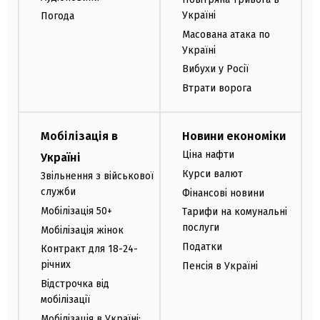
Україні
Погода
Масована атака по
Україні
Вибухи у Росії
Втрати ворога
Мобілізація в
Новини економіки
Ціна нафти
Україні
Курси валют
Звільнення з військової
служби
Фінансові новини
Мобілізація 50+
Тарифи на комунальні
послуги
Мобілізація жінок
Податки
Контракт для 18-24-
річних
Пенсія в Україні
Відстрочка від
мобілізації
Мобілізація в Україні: