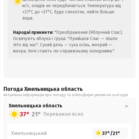
м/с, опадів не передбачається. Температура від
+21°C до +37°C, буде спекотно, пийте більше
води.
Народні прикмети:
"Преображення (Яблучний Спас).
Освячують яблука і груші. "Прийшов Спас — пішло
літо від нас". Сухий день — суха осінь, мокрий —
мокра. Ночі стають по-справжньому холодними."
Погода Хмельницька
область
Актуальна інформація про погоду та атмосферні умови на сьогодні
Хмельницька
область
37°
21°
Переважно ясно
Хмельницький
37°
/
21°