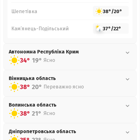
Шепетівка
38°
/
20°
Кам’янець-Подільський
37°
/
22°
Автономна Республіка Крим
34°
19°
Ясно
Вінницька
область
38°
20°
Переважно ясно
Волинська
область
38°
21°
Ясно
Дніпропетровська
область
Ясно