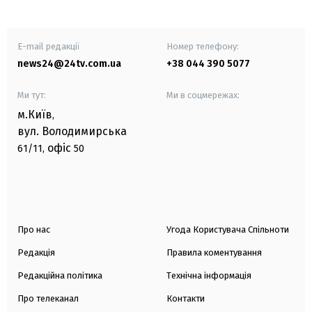
E-mail редакції
Номер телефону:
news24@24tv.com.ua
+38 044 390 5077
Ми тут:
Ми в соцмережах:
м.Київ
,
вул. Володимирська
офіс
61/11,
50
Про нас
Угода Користувача Спільноти
Редакція
Правила коментування
Редакційна політика
Технічна інформація
Про телеканал
Контакти