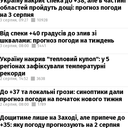
Україну накриє спека до +38, але в частині
областей пройдуть дощі: прогноз погоди
на 3 серпня
3 серпня,
09:27
10928
Від спеки +40 градусів до злив зі
шквалами: прогноз погоди на тиждень
3 серпня,
08:00
5441
Україну накрив "тепловий купол": у 5
регіонах зафіксували температурні
рекорди
2 серпня,
14:52
3638
До +37 та локальні грози: синоптики дали
прогноз погоди на початок нового тижня
2 серпня,
08:00
1789
Дощитиме лише на Заході, але припече до
+35: яку погоду прогнозують на 2 серпня