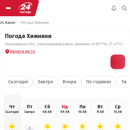
24 Канал
Погода Хижники
Погода Хижники
Хмельницька обл., Хмельницький район, Хижники, 49.85°Пн, 27.41°Сх
Змінити місто
Сьогодні
Завтра
Вчора
По годинах
Тиж
Чт
Пт
Сб
Нд
Пн
Вт
Ср
Сьогодні
Завтра
08.08
09.08
10.08
11.08
12.08