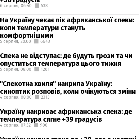
6 серпня,
06:40
538
На Україну чекає пік африканської спеки:
коли температури стануть
комфортнішими
5 серпня,
20:00
6643
Спека не відступає: де будуть грози та чи
опуститься температура цього тижня
5 серпня,
08:00
1261
"Спекотна хвиля" накрила Україну:
синоптик розповів, коли очікуються зміни
4 серпня,
08:00
2313
Україну накриває африканська спека: де
температура сягне +39 градусів
4 серпня,
07:32
900