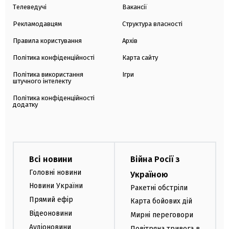
Телеведучі
Вакансії
Рекламодавцям
Структура власності
Правила користування
Архів
Політика конфіденційності
Карта сайту
Політика використання
Ігри
штучного інтелекту
Політика конфіденційності
додатку
Всі новини
Війна Росії з
Головні новини
Україною
Новини України
Ракетні обстріли
Прямий ефір
Карта бойових дій
Відеоновини
Мирні переговори
Аудіоновини
Повітряна тривога в