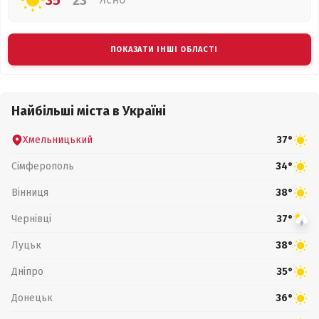
35°
23°
ПОКАЗАТИ ІНШІ ОБЛАСТІ
Найбільші міста в Україні
Хмельницький
37°
Сімферополь
34°
Вінниця
38°
Чернівці
37°
Луцьк
38°
Дніпро
35°
Донецьк
36°