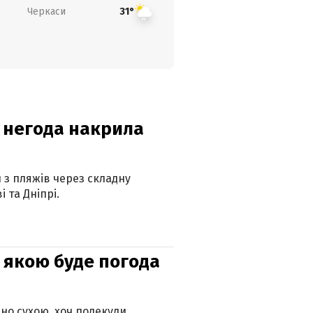
Черкаси
31°
: негода накрила
и з пляжів через складну
 та Дніпрі.
и: якою буде погода
но сухою, хоч подекуди