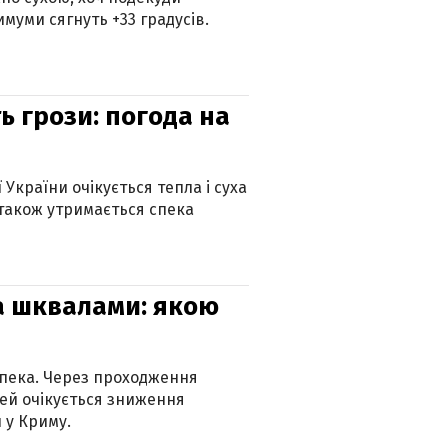
муми сягнуть +33 градусів.
ь грози: погода на
 України очікується тепла і суха
 також утримається спека
та шквалами: якою
спека. Через проходження
ей очікується зниження
 у Криму.