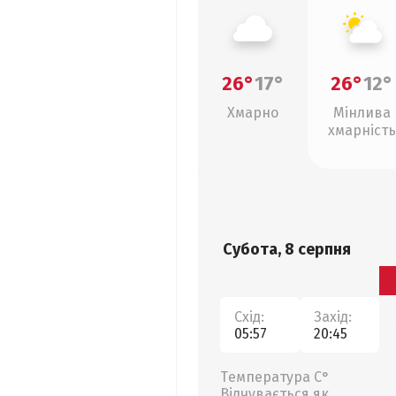
26°
17°
26°
12°
Хмарно
Мінлива
хмарність
Субота, 8 серпня
Схід:
Захід:
05:57
20:45
Температура С°
Відчувається як