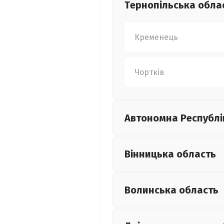
Тернопільська
обла
Кременець
Чортків
Автономна Республі
Вінницька
область
Волинська
область