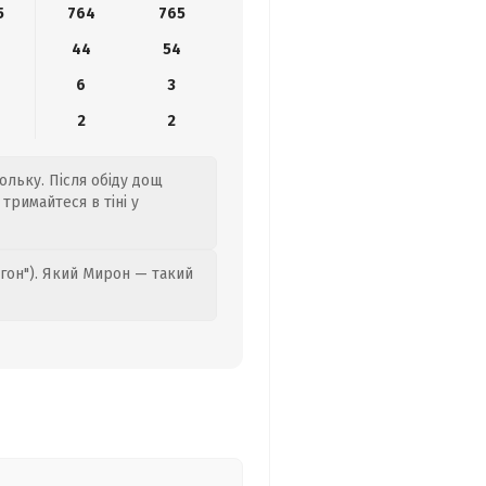
5
764
765
44
54
6
3
2
2
сольку. Після обіду дощ
тримайтеся в тіні у
гон"). Який Мирон — такий