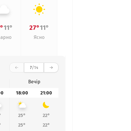
°
11°
27°
11°
арно
Ясно
7
/14
Вечір
00
18:00
21:00
°
25°
22°
°
25°
22°