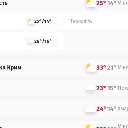
25°
14°
сть
Мін
25°
/
14°
Тернопіль
26°
/
16°
33°
21°
ка Крим
Мін
23°
15°
Пох
24°
14°
Хма
Мін