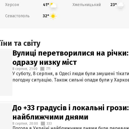
Херсон
Хмельницький
41°
23°
Севастополь
32°
ни та світу
Вулиці перетворилися на річки
одразу низку міст
8 серпня,
21:00
771
У суботу, 8 серпня, в Одесі люди були змушені тікат
погодну ситуацію. Також сильні опади були у Харкові
До +33 градусів і локальні гроз
найближчими днями
8 серпня,
20:00
333
Погода в Україні найближчими днями буде переваж