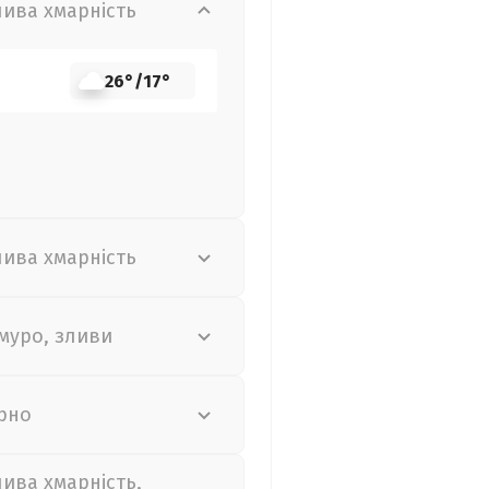
лива хмарність
26°
/
17°
лива хмарність
муро, зливи
рно
лива хмарність,