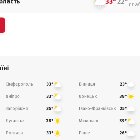
33°
22°
бласть
сла
їні
Сімферополь
Вінниця
33°
23°
Дніпро
Донецьк
33°
38°
Запоріжжя
Івано-Франківськ
35°
25°
Луганськ
Миколаїв
38°
39°
Полтава
Рівне
33°
26°