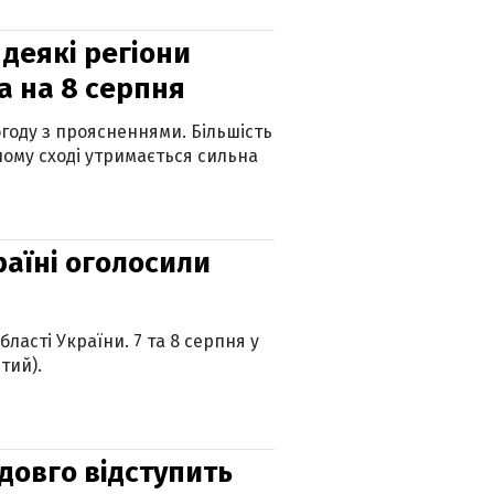
 деякі регіони
а на 8 серпня
огоду з проясненнями. Більшість
ному сході утримається сильна
країні оголосили
ласті України. 7 та 8 серпня у
тий).
адовго відступить