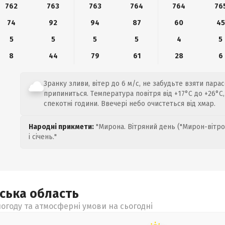
762
763
763
764
764
76
74
92
94
87
60
45
5
5
5
5
4
5
8
44
79
61
28
6
Зранку зливи, вітер до 6 м/с, не забудьте взяти пара
припиниться. Температура повітря від +17°C до +26°C, 
спекотні години. Ввечері небо очистеться від хмар.
Народні прикмети:
"Мирона. Вітряний день ("Мирон-вітро
і січень."
ьська
область
огоду та атмосферні умови на сьогодні