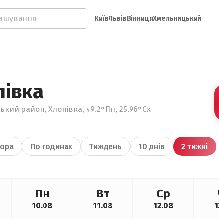
Київ
Львів
Вінниця
Хмельницький
півка
ький район, Хлопівка, 49.2°Пн, 25.96°Сх
ора
По годинах
Тиждень
10 днів
2 тижні
Пн
Вт
Ср
10.08
11.08
12.08
1