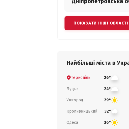
Дніпропетровська
о
ПОКАЗАТИ ІНШІ ОБЛАСТІ
Найбільші міста в Укра
Тернопіль
26°
Луцьк
24°
Ужгород
29°
Кропивницький
32°
Одеса
36°