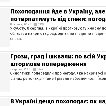
Похолодання йде в Україну, але
потерпатимуть від спеки: погод
8 серпня,
06:46
1319
У суботу, 8 серпня, в Україні прогнозують хмарну п
областей накриють дощі, однак на півдні та півден
спека.
Грози, град і шквали: по всій У
штормове попередження
7 серпня,
21:00
1949
Синоптики попередили про негоду, яка накриє усі об
різних регіонах діятиме І рівень небезпечності (жов
В Україні дещо похолодає: як н