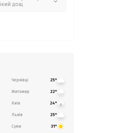
бкий дощ
Чернівці
25°
Житомир
22°
Київ
24°
Львів
25°
Суми
31°