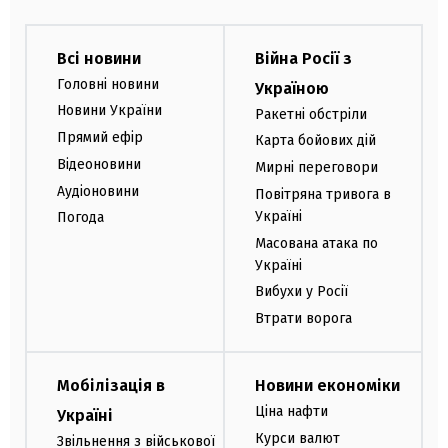
Всі новини
Війна Росії з
Головні новини
Україною
Новини України
Ракетні обстріли
Прямий ефір
Карта бойових дій
Відеоновини
Мирні переговори
Аудіоновини
Повітряна тривога в
Україні
Погода
Масована атака по
Україні
Вибухи у Росії
Втрати ворога
Мобілізація в
Новини економіки
Ціна нафти
Україні
Курси валют
Звільнення з військової