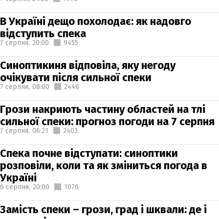
В Україні дещо похолодає: як надовго
відступить спека
7 серпня,
20:00
9455
Синоптикиня відповіла, яку негоду
очікувати після сильної спеки
7 серпня,
08:00
2446
Грози накриють частину областей на тлі
сильної спеки: прогноз погоди на 7 серпня
7 серпня,
06:21
2403
Спека почне відступати: синоптики
розповіли, коли та як зміниться погода в
Україні
6 серпня,
20:00
1076
Замість спеки – грози, град і шквали: де і