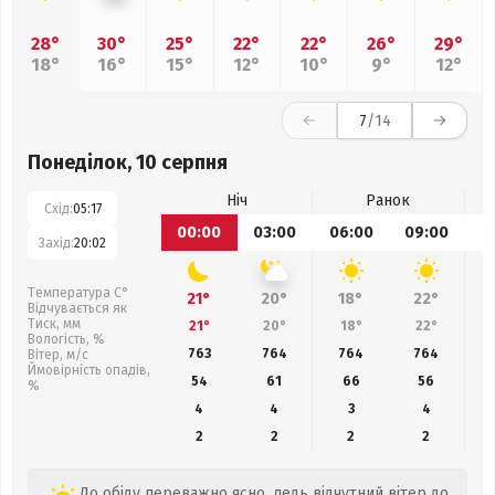
28°
30°
25°
22°
22°
26°
29°
18°
16°
15°
12°
10°
9°
12°
7
/14
Понеділок, 10 серпня
Ніч
Ранок
Схід:
05:17
00:00
03:00
06:00
09:00
1
Захід:
20:02
Температура С°
21°
20°
18°
22°
Відчувається як
Тиск, мм
21°
20°
18°
22°
Вологість, %
763
764
764
764
Вітер, м/с
Ймовірність опадів,
54
61
66
56
%
4
4
3
4
2
2
2
2
До обіду переважно ясно, ледь відчутний вітер до