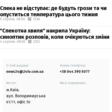
Спека не відступає: де будуть грози та чи
опуститься температура цього тижня
5 серпня,
08:00
1336
"Спекотна хвиля" накрила Україну:
синоптик розповів, коли очікуються зміни
4 серпня,
08:00
2352
E-mail редакції
Номер телефону:
news24@24tv.com.ua
+38 044 390 5077
Ми тут:
Ми в соцмережах:
м.Київ
,
вул. Володимирська
офіс
61/11,
50