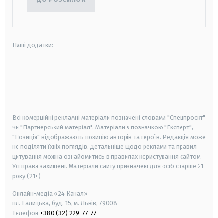
Наші додатки:
android
apple
smart tv
samsung smart tv
Всі комерційні рекламні матеріали позначені словами "Спецпроєкт"
чи "Партнерський матеріал". Матеріали з позначкою "Експерт",
"Позиція" відображають позицію авторів та героїв. Редакція може
не поділяти їхніх поглядів. Детальніше щодо реклами та правил
цитування можна ознайомитись в правилах користування сайтом.
Усі права захищені.
Матеріали сайту призначені для осіб старше
21
року (21+)
Онлайн-медіа «24 Канал»
пл. Галицька, буд. 15, м. Львів, 79008
Телефон
+380 (32) 229-77-77