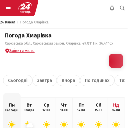
24 Канал
Погода Хмарівка
Погода Хмарівка
Харківська обл., Харківський район, Хмарівка, 49.81°Пн, 36.41°Сх
Змінити місто
Сьогодні
Завтра
Вчора
По годинах
Тиж
Пн
Вт
Ср
Чт
Пт
Сб
Нд
Сьогодні
Завтра
12.08
13.08
14.08
15.08
16.08