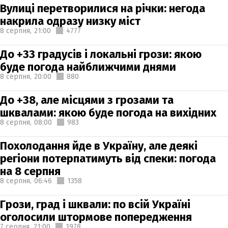
Вулиці перетворилися на річки: негода
накрила одразу низку міст
8 серпня,
21:00
4777
До +33 градусів і локальні грози: якою
буде погода найближчими днями
8 серпня,
20:00
880
До +38, але місцями з грозами та
шквалами: якою буде погода на вихідних
8 серпня,
08:00
983
Похолодання йде в Україну, але деякі
регіони потерпатимуть від спеки: погода
на 8 серпня
8 серпня,
06:46
1358
Грози, град і шквали: по всій Україні
оголосили штормове попередження
7 серпня,
21:00
1978