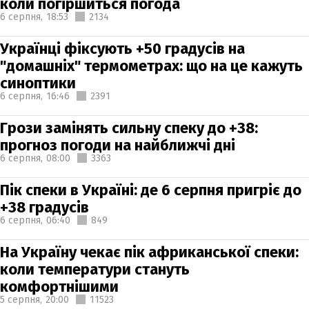
коли погіршиться погода
6 серпня,
18:53
2134
Українці фіксують +50 градусів на
"домашніх" термометрах: що на це кажуть
синоптики
6 серпня,
16:46
2391
Грози замінять сильну спеку до +38:
прогноз погоди на найближчі дні
6 серпня,
08:00
3363
Пік спеки в Україні: де 6 серпня пригріє до
+38 градусів
6 серпня,
06:40
849
На Україну чекає пік африканської спеки:
коли температури стануть
комфортнішими
5 серпня,
20:00
11523