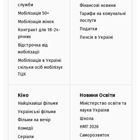
служби
Фінансові новини
Мобілізація 50+
Тарифи на комунальні
послуги
Мобілізація жінок
Податки
Контракт для 18-24-
річних
Пенсія в Україні
Відстрочка від
мобілізації
Мобілізація в Україні:
скільки осіб мобілізує
ТЦК
Кіно
Новини Освіти
Найцікавіші фільми
Міністерство освіти та
науки України
Українські фільми
Школа
Фільми на вечір
НМТ 2026
Комедії
Саморозвиток
Серіали