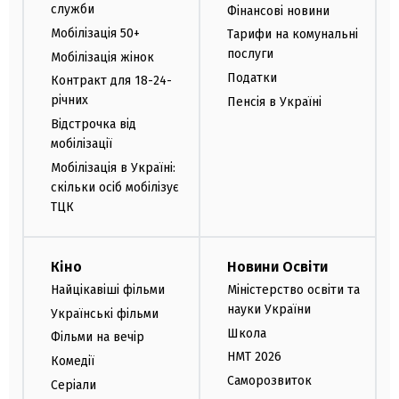
служби
Фінансові новини
Мобілізація 50+
Тарифи на комунальні
послуги
Мобілізація жінок
Податки
Контракт для 18-24-
річних
Пенсія в Україні
Відстрочка від
мобілізації
Мобілізація в Україні:
скільки осіб мобілізує
ТЦК
Кіно
Новини Освіти
Найцікавіші фільми
Міністерство освіти та
науки України
Українські фільми
Школа
Фільми на вечір
НМТ 2026
Комедії
Саморозвиток
Серіали