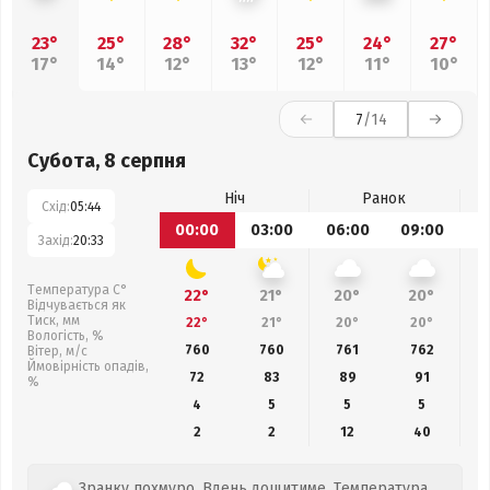
23°
25°
28°
32°
25°
24°
27°
17°
14°
12°
13°
12°
11°
10°
7
/14
Субота, 8 серпня
Ніч
Ранок
Схід:
05:44
00:00
03:00
06:00
09:00
1
Захід:
20:33
Температура С°
22°
21°
20°
20°
Відчувається як
Тиск, мм
22°
21°
20°
20°
Вологість, %
760
760
761
762
Вітер, м/с
Ймовірність опадів,
72
83
89
91
%
4
5
5
5
2
2
12
40
Зранку похмуро. Вдень дощитиме. Температура