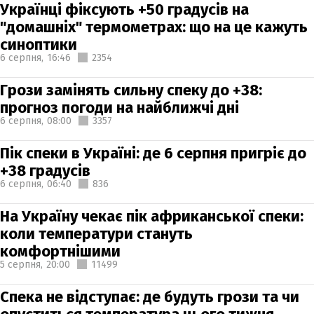
Українці фіксують +50 градусів на
"домашніх" термометрах: що на це кажуть
синоптики
6 серпня,
16:46
2354
Грози замінять сильну спеку до +38:
прогноз погоди на найближчі дні
6 серпня,
08:00
3357
Пік спеки в Україні: де 6 серпня пригріє до
+38 градусів
6 серпня,
06:40
836
На Україну чекає пік африканської спеки:
коли температури стануть
комфортнішими
5 серпня,
20:00
11499
Спека не відступає: де будуть грози та чи