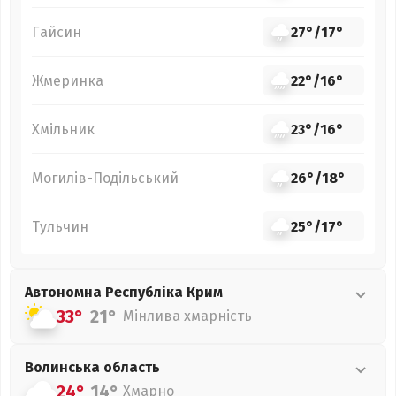
Гайсин
27°
/
17°
Жмеринка
22°
/
16°
Хмільник
23°
/
16°
Могилів-Подільський
26°
/
18°
Тульчин
25°
/
17°
Автономна Республіка Крим
33°
21°
Мінлива хмарність
Волинська
область
24°
14°
Хмарно