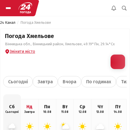
24 Канал
Погода Хмельове
Погода Хмельове
Вінницька обл., Вінницький район, Хмельове, 49.19°Пн, 29.14°Сх
Змінити місто
Сьогодні
Завтра
Вчора
По годинах
Тиж
Сб
Нд
Пн
Вт
Ср
Чт
Пт
Сьогодні
Завтра
10.08
11.08
12.08
13.08
14.08