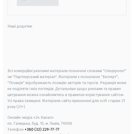
Наші додатки:
android
apple
smart tv
samsung smart tv
Всі комерційні рекламні матеріали позначені словами "Спецпроєкт"
чи "Партнерський матеріал". Матеріали з позначкою "Експерт",
"Позиція" відображають позицію авторів та героїв. Редакція може
не поділяти їхніх поглядів. Детальніше щодо реклами та правил
цитування можна ознайомитись в правилах користування сайтом.
Усі права захищені.
Матеріали сайту призначені для осіб старше
21
року (21+)
Онлайн-медіа «24 Канал»
пл. Галицька, буд. 15, м. Львів, 79008
Телефон
+380 (32) 229-77-77