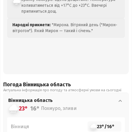
коливатиметься від +17°C до +23°C. Ввечері
припиниться дощ.
Народні прикмети:
"Мирона. Вітряний день ("Мирон-
вітрогон"). Який Мирон — такий і січень."
Погода Вінницька
область
Актуальна інформація про погоду та атмосферні умови на сьогодні
Вінницька
область
23°
16°
Похмуро, зливи
Вінниця
23°
/
16°