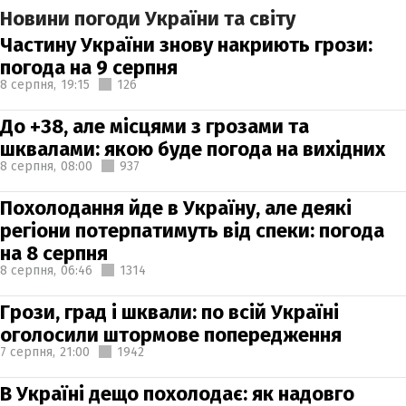
Новини погоди України та світу
Частину України знову накриють грози:
погода на 9 серпня
8 серпня,
19:15
126
До +38, але місцями з грозами та
шквалами: якою буде погода на вихідних
8 серпня,
08:00
937
Похолодання йде в Україну, але деякі
регіони потерпатимуть від спеки: погода
на 8 серпня
8 серпня,
06:46
1314
Грози, град і шквали: по всій Україні
оголосили штормове попередження
7 серпня,
21:00
1942
В Україні дещо похолодає: як надовго