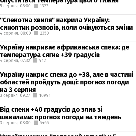
опуститься температура цього тижня
5 серпня,
08:00
1322
"Спекотна хвиля" накрила Україну:
синоптик розповів, коли очікуються зміни
4 серпня,
08:00
2350
Україну накриває африканська спека: де
температура сягне +39 градусів
4 серпня,
07:32
912
Україну накриє спека до +38, але в частині
областей пройдуть дощі: прогноз погоди
на 3 серпня
3 серпня,
09:27
10991
Від спеки +40 градусів до злив зі
шквалами: прогноз погоди на тиждень
3 серпня,
08:00
5465