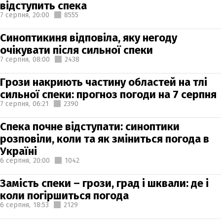
відступить спека
7 серпня,
20:00
8555
Синоптикиня відповіла, яку негоду
очікувати після сильної спеки
7 серпня,
08:00
2438
Грози накриють частину областей на тлі
сильної спеки: прогноз погоди на 7 серпня
7 серпня,
06:21
2390
Спека почне відступати: синоптики
розповіли, коли та як зміниться погода в
Україні
6 серпня,
20:00
1042
Замість спеки – грози, град і шквали: де і
коли погіршиться погода
6 серпня,
18:53
2129