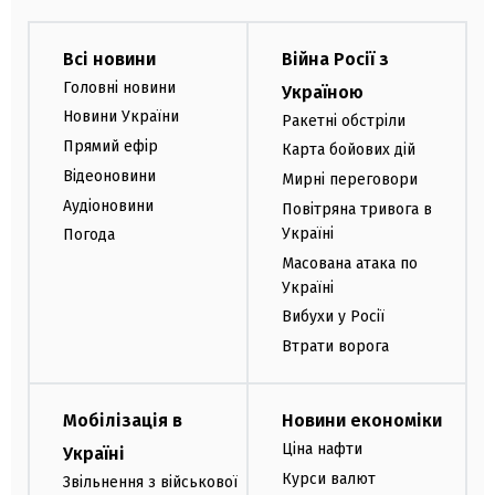
Всі новини
Війна Росії з
Головні новини
Україною
Новини України
Ракетні обстріли
Прямий ефір
Карта бойових дій
Відеоновини
Мирні переговори
Аудіоновини
Повітряна тривога в
Україні
Погода
Масована атака по
Україні
Вибухи у Росії
Втрати ворога
Мобілізація в
Новини економіки
Ціна нафти
Україні
Курси валют
Звільнення з військової