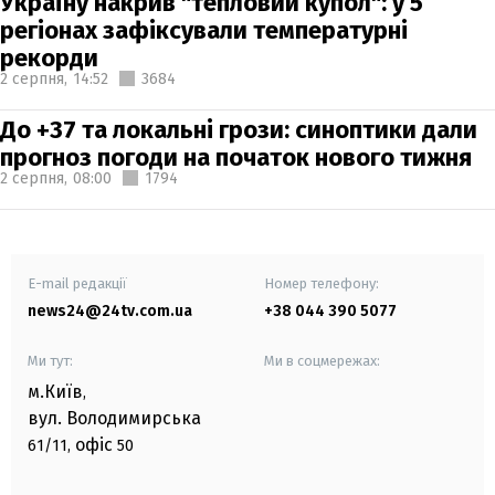
Україну накрив "тепловий купол": у 5
регіонах зафіксували температурні
рекорди
2 серпня,
14:52
3684
До +37 та локальні грози: синоптики дали
прогноз погоди на початок нового тижня
2 серпня,
08:00
1794
E-mail редакції
Номер телефону:
news24@24tv.com.ua
+38 044 390 5077
Ми тут:
Ми в соцмережах:
м.Київ
,
вул. Володимирська
офіс
61/11,
50