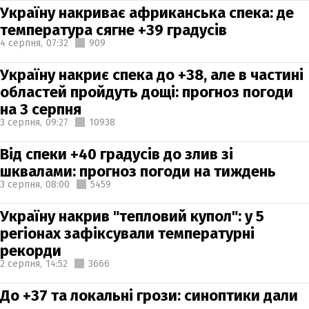
Україну накриває африканська спека: де
температура сягне +39 градусів
4 серпня,
07:32
909
Україну накриє спека до +38, але в частині
областей пройдуть дощі: прогноз погоди
на 3 серпня
3 серпня,
09:27
10938
Від спеки +40 градусів до злив зі
шквалами: прогноз погоди на тиждень
3 серпня,
08:00
5459
Україну накрив "тепловий купол": у 5
регіонах зафіксували температурні
рекорди
2 серпня,
14:52
3666
До +37 та локальні грози: синоптики дали