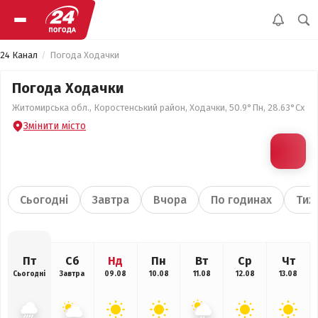
24 Канал
Погода Ходачки
Погода Ходачки
Житомирська обл., Коростенський район, Ходачки, 50.9°Пн, 28.63°Сх
Змінити місто
Сьогодні
Завтра
Вчора
По годинах
Тиж
Пт
Сб
Нд
Пн
Вт
Ср
Чт
Сьогодні
Завтра
09.08
10.08
11.08
12.08
13.08