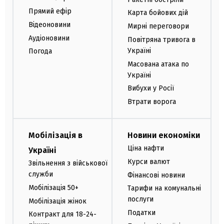
Прямий ефір
Карта бойових дій
Відеоновини
Мирні переговори
Аудіоновини
Повітряна тривога в
Україні
Погода
Масована атака по
Україні
Вибухи у Росії
Втрати ворога
Мобілізація в
Новини економіки
Ціна нафти
Україні
Курси валют
Звільнення з військової
служби
Фінансові новини
Мобілізація 50+
Тарифи на комунальні
послуги
Мобілізація жінок
Податки
Контракт для 18-24-