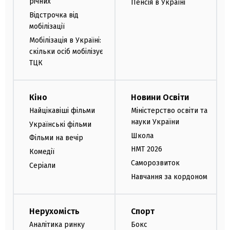
річних
Пенсія в Україні
Відстрочка від
мобілізації
Мобілізація в Україні:
скільки осіб мобілізує
ТЦК
Кіно
Новини Освіти
Найцікавіші фільми
Міністерство освіти та
науки України
Українські фільми
Школа
Фільми на вечір
НМТ 2026
Комедії
Саморозвиток
Серіали
Навчання за кордоном
Нерухомість
Спорт
Аналітика ринку
Бокс