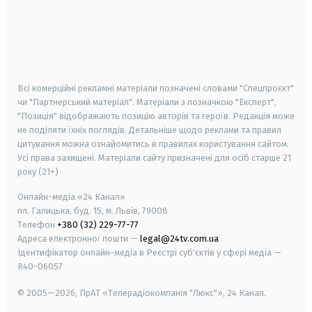
android
apple
smart tv
samsung smart tv
Всі комерційні рекламні матеріали позначені словами "Спецпроєкт"
чи "Партнерський матеріал". Матеріали з позначкою "Експерт",
"Позиція" відображають позицію авторів та героїв. Редакція може
не поділяти їхніх поглядів. Детальніше щодо реклами та правил
цитування можна ознайомитись в правилах користування сайтом.
Усі права захищені.
Матеріали сайту призначені для осіб старше
21
року (21+)
Онлайн-медіа «24 Канал»
пл. Галицька, буд. 15, м. Львів, 79008
Телефон
+380 (32) 229-77-77
Адреса електронної пошти —
legal@24tv.com.ua
Ідентифікатор онлайн-медіа в Реєстрі суб'єктів у сфері медіа —
R40-06057
© 2005—2026,
ПрАТ «Телерадіокомпанія "Люкс"», 24 Канал.