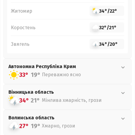
Житомир
34°
/
22°
Коростень
32°
/
21°
Звягель
34°
/
20°
Автономна Республіка Крим
33°
19°
Переважно ясно
Вінницька
область
34°
21°
Мінлива хмарність, грози
Волинська
область
27°
19°
Хмарно, грози