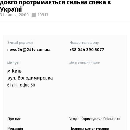
довго протримається сильна спека в
Україні
31 липня,
20:00
10913
E-mail редакції
Номер телефону:
news24@24tv.com.ua
+38 044 390 5077
Ми тут:
Ми в соцмережах:
м.Київ
,
вул. Володимирська
офіс
61/11,
50
Про нас
Угода Користувача Спільноти
Редакція
Правила коментування