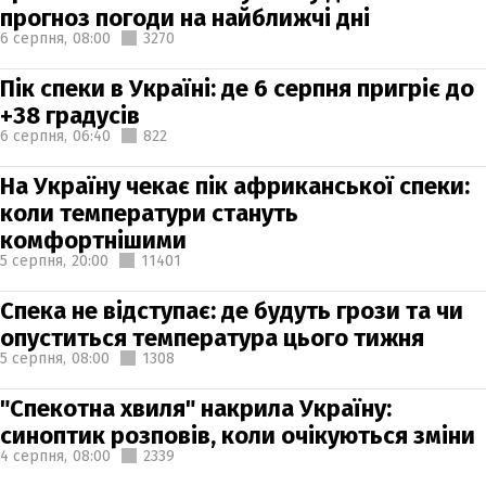
прогноз погоди на найближчі дні
6 серпня,
08:00
3270
Пік спеки в Україні: де 6 серпня пригріє до
+38 градусів
6 серпня,
06:40
822
На Україну чекає пік африканської спеки:
коли температури стануть
комфортнішими
5 серпня,
20:00
11401
Спека не відступає: де будуть грози та чи
опуститься температура цього тижня
5 серпня,
08:00
1308
"Спекотна хвиля" накрила Україну:
синоптик розповів, коли очікуються зміни
4 серпня,
08:00
2339