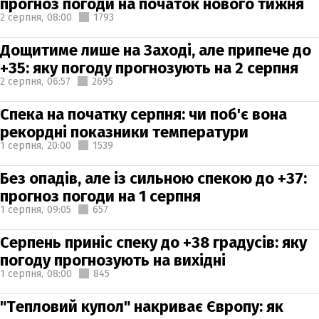
прогноз погоди на початок нового тижня
2 серпня,
08:00
1793
Дощитиме лише на Заході, але припече до
+35: яку погоду прогнозують на 2 серпня
2 серпня,
06:57
2695
Спека на початку серпня: чи поб'є вона
рекордні показники температури
1 серпня,
20:00
1539
Без опадів, але із сильною спекою до +37:
прогноз погоди на 1 серпня
1 серпня,
09:05
657
Серпень приніс спеку до +38 градусів: яку
погоду прогнозують на вихідні
1 серпня,
08:00
845
"Тепловий купол" накриває Європу: як