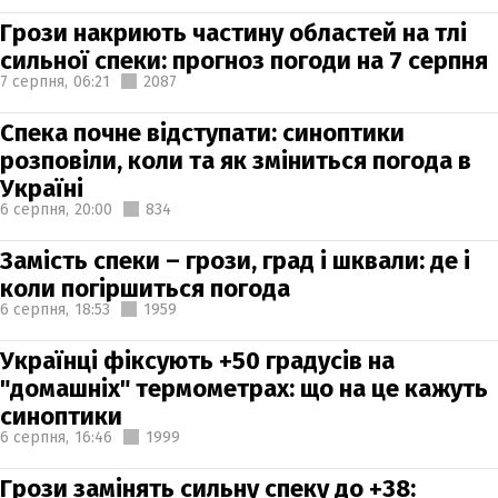
Грози накриють частину областей на тлі
сильної спеки: прогноз погоди на 7 серпня
7 серпня,
06:21
2087
Спека почне відступати: синоптики
розповіли, коли та як зміниться погода в
Україні
6 серпня,
20:00
834
Замість спеки – грози, град і шквали: де і
коли погіршиться погода
6 серпня,
18:53
1959
Українці фіксують +50 градусів на
"домашніх" термометрах: що на це кажуть
синоптики
6 серпня,
16:46
1999
Грози замінять сильну спеку до +38: