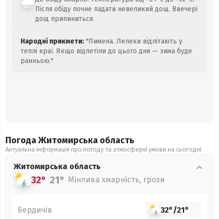
Після обіду почне падати невеликий дощ. Ввечері
дощ припиниться.
Народні прикмети:
"Пимена. Лелеки відлітають у
теплі краї. Якщо відлетіли до цього дня — зима буде
ранньою."
Погода Житомирська
область
Актуальна інформація про погоду та атмосферні умови на сьогодні
Житомирська
область
32°
21°
Мінлива хмарність, грози
Бердичів
32°
/
21°