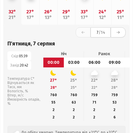
32°
27°
26°
29°
33°
24°
25°
21°
17°
13°
13°
17°
12°
11°
7
/14
П'ятниця, 7 серпня
Ніч
Ранок
Схід:
05:39
00:00
03:00
06:00
09:00
1
Захід:
20:42
Температура С°
27°
25°
22°
28°
Відчувається як
Тиск, мм
28°
25°
22°
28°
Вологість, %
760
760
759
759
Вітер, м/с
Ймовірність опадів,
55
63
71
53
%
2
2
2
2
2
2
2
6
До обіду хмарно. Температура від +21°C до +32°C.