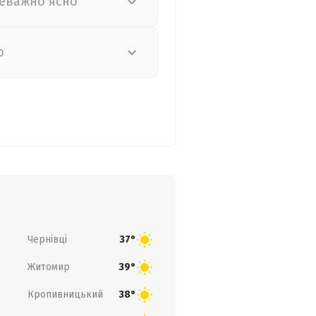
еважно ясно
о
Чернівці
37°
Житомир
39°
Кропивницький
38°