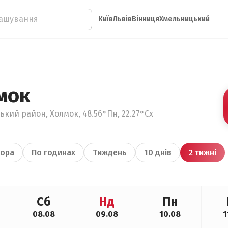
Київ
Львів
Вінниця
Хмельницький
мок
ький район, Холмок, 48.56°Пн, 22.27°Сх
ора
По годинах
Тиждень
10 днів
2 тижні
Сб
Нд
Пн
08.08
09.08
10.08
1