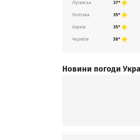
Луганськ
37°
Полтава
35°
Харків
35°
Чернігів
38°
Новини погоди Украї