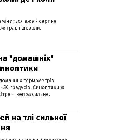
 зміниться вже 7 серпня.
ж град і шквали.
 на "домашніх"
синоптики
 домашніх термометрів
 +50 градусів. Синоптики ж
ітря – неправильне.
й на тлі сильної
пня
ься сильна спека. Синоптики