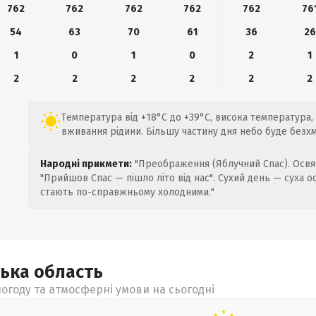
762
762
762
762
762
76
54
63
70
61
36
26
1
0
1
0
2
1
2
2
2
2
2
2
Температура від +18°C до +39°C, висока температура,
вживання рідини. Більшу частину дня небо буде безх
Народні прикмети:
"Преображення (Яблучний Спас). Освяч
"Прийшов Спас — пішло літо від нас". Сухий день — суха о
стають по-справжньому холодними."
ська
область
огоду та атмосферні умови на сьогодні