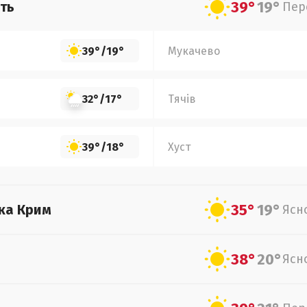
39°
19°
ть
Пер
39°
/
19°
Мукачево
32°
/
17°
Тячів
39°
/
18°
Хуст
35°
19°
ка Крим
Ясн
38°
20°
Ясн