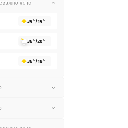
еважно ясно
39°
/
19°
36°
/
20°
36°
/
18°
о
о