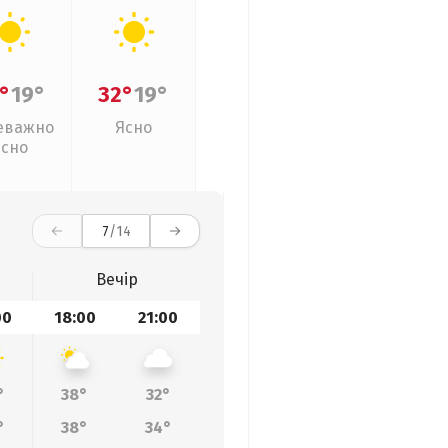
°
19°
32°
19°
еважно
Ясно
ясно
7
/14
Вечір
00
18:00
21:00
°
38°
32°
°
38°
34°