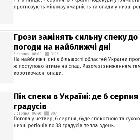
прогнозують мінливу хмарність та опади у низці рег
Грози замінять сильну спеку до 
погоди на найближчі дні
6 серпня,
08:00
3196
На найближчі дні в більшості областей України про
ж поступово йтиме на спад. Разом зі зниженням те
короткочасні опади.
Пік спеки в Україні: де 6 серпня
градусів
6 серпня,
06:40
807
Погода у четвер, 6 серпня, буде спекотною та сухо
низці регіонів до 38 градусів тепла вдень.