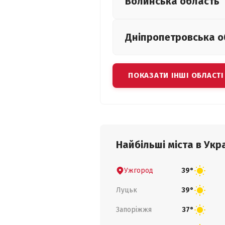
Волинська
область
Дніпропетровська
о
ПОКАЗАТИ ІНШІ ОБЛАСТІ
Найбільші міста в Укра
Ужгород
39°
Луцьк
39°
Запоріжжя
37°