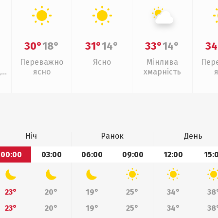
30°
18°
31°
14°
33°
14°
34
Переважно
Ясно
Мінлива
Пер
,
ясно
хмарність
Ніч
Ранок
День
00:00
03:00
06:00
09:00
12:00
15:
23°
20°
19°
25°
34°
38
23°
20°
19°
25°
34°
38