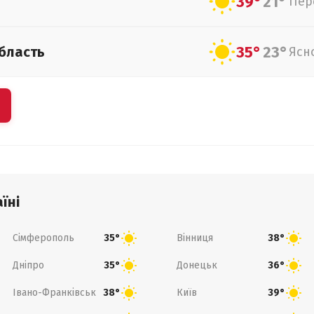
39°
21°
Пер
35°
23°
бласть
Ясн
їні
Сімферополь
Вінниця
35°
38°
Дніпро
Донецьк
35°
36°
Івано-Франківськ
Київ
38°
39°