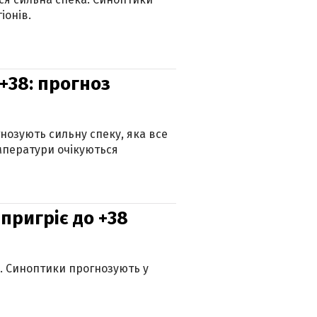
іонів.
+38: прогноз
гнозують сильну спеку, яка все
мператури очікуються
 пригріє до +38
ю. Синоптики прогнозують у