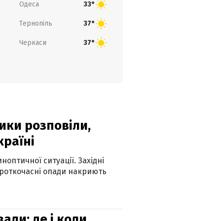
Одеса
33°
Тернопіль
37°
Черкаси
37°
ики розповіли,
країні
оптичної ситуації. Західні
ороткочасні опади накриють
вали: де і коли