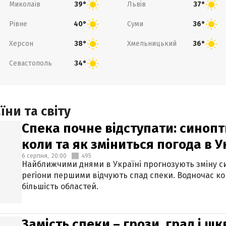
Миколаїв
Львів
39°
37°
Рівне
Суми
40°
36°
Херсон
Хмельницький
38°
36°
Севастополь
34°
ни та світу
Спека почне відступати: синопт
коли та як зміниться погода в У
6 серпня,
20:00
495
Найближчими днями в Україні прогнозують зміну син
регіони першими відчують спад спеки. Водночас к
більшість областей.
Замість спеки – грози, град і шк