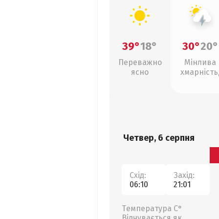
39°
18°
30°
20°
Переважно
Мінлива
ясно
хмарність
грози
Четвер, 6 серпня
Схід:
Захід:
06:10
21:01
Температура С°
Відчувається як