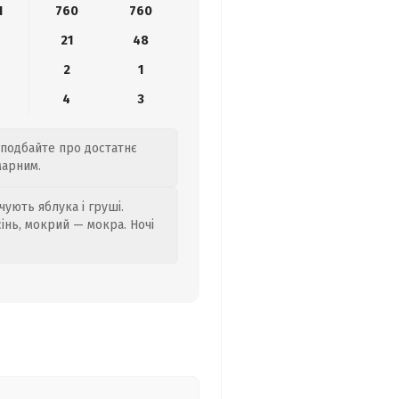
1
760
760
21
48
2
1
4
3
 подбайте про достатнє
марним.
ують яблука і груші.
сінь, мокрий — мокра. Ночі