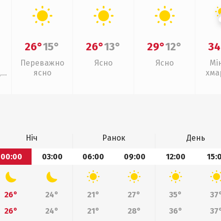
26°
15°
26°
13°
29°
12°
34
Переважно
Ясно
Ясно
Мі
,
ясно
хма
г
Ніч
Ранок
День
00:00
03:00
06:00
09:00
12:00
15:
26°
24°
21°
27°
35°
37
26°
24°
21°
28°
36°
37