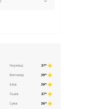
о
Чернівці
37°
Житомир
39°
Київ
39°
Львів
37°
Суми
36°