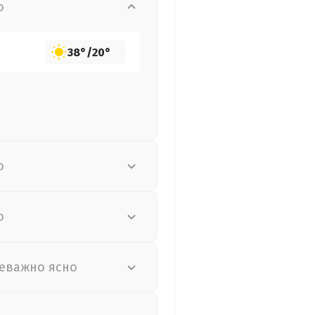
о
38°
/
20°
о
о
еважно ясно