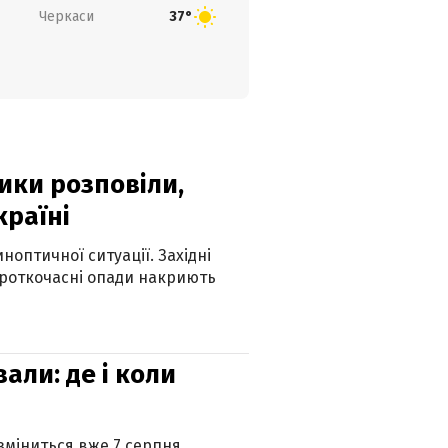
Черкаси
37°
ики розповіли,
країні
оптичної ситуації. Західні
ороткочасні опади накриють
вали: де і коли
 зміниться вже 7 серпня.