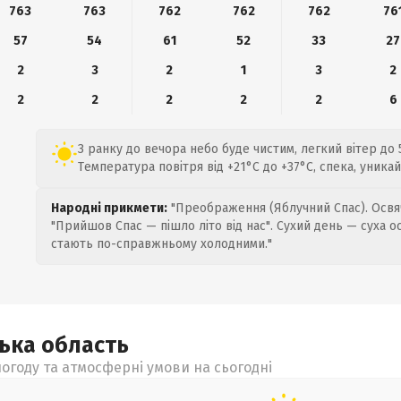
763
763
762
762
762
76
57
54
61
52
33
27
2
3
2
1
3
2
2
2
2
2
2
6
З ранку до вечора небо буде чистим, легкий вітер до 5
Температура повітря від +21°C до +37°C, спека, уника
Народні прикмети:
"Преображення (Яблучний Спас). Освяч
"Прийшов Спас — пішло літо від нас". Сухий день — суха о
стають по-справжньому холодними."
цька
область
огоду та атмосферні умови на сьогодні