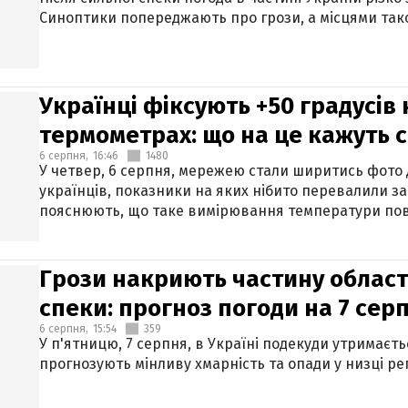
Синоптики попереджають про грози, а місцями тако
Українці фіксують +50 градусів
термометрах: що на це кажуть 
6 серпня,
16:46
1480
У четвер, 6 серпня, мережею стали ширитись фото
українців, показники на яких нібито перевалили за
пояснюють, що таке вимірювання температури пов
Грози накриють частину областе
спеки: прогноз погоди на 7 сер
6 серпня,
15:54
359
У п'ятницю, 7 серпня, в Україні подекуди утримаєт
прогнозують мінливу хмарність та опади у низці рег