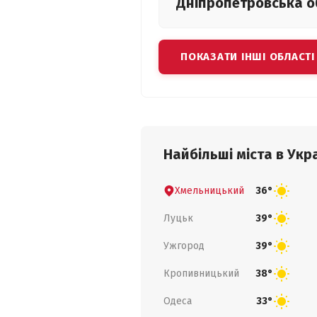
Дніпропетровська
о
ПОКАЗАТИ ІНШІ ОБЛАСТІ
Найбільші міста в Укра
Хмельницький
36°
Луцьк
39°
Ужгород
39°
Кропивницький
38°
Одеса
33°