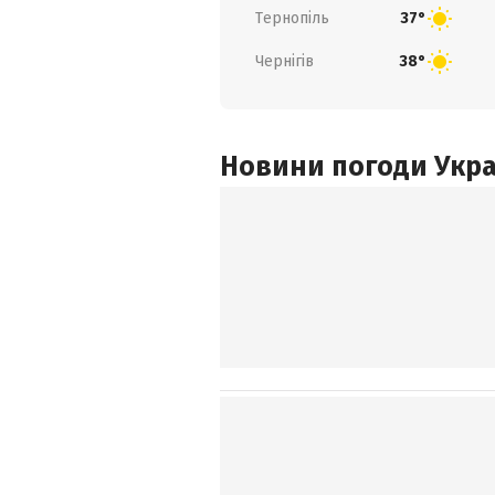
Тернопіль
37°
Чернігів
38°
Новини погоди Украї