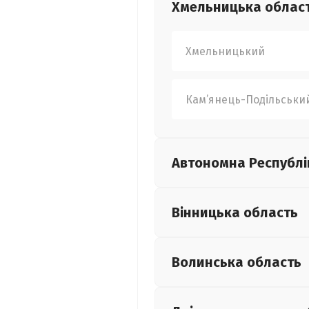
Хмельницька
облас
Хмельницький
Кам’янець-Подільськи
Автономна Республі
Вінницька
область
Волинська
область