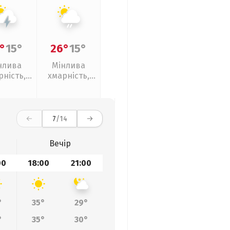
°
15°
26°
15°
нлива
Мінлива
рність,
хмарність,
рози
слабкий дощ
7
/14
Вечір
00
18:00
21:00
°
35°
29°
°
35°
30°