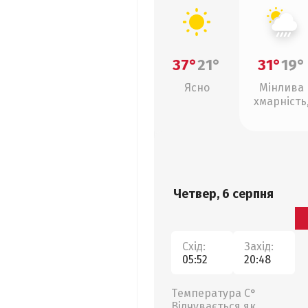
37°
21°
31°
19°
Ясно
Мінлива
хмарність
зливи
Четвер, 6 серпня
Схід:
Захід:
05:52
20:48
Температура С°
Відчувається як