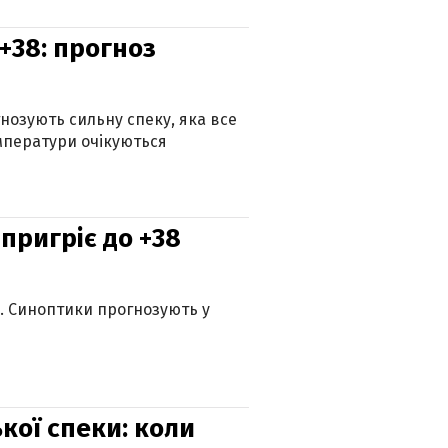
+38: прогноз
гнозують сильну спеку, яка все
мператури очікуються
 пригріє до +38
ю. Синоптики прогнозують у
кої спеки: коли