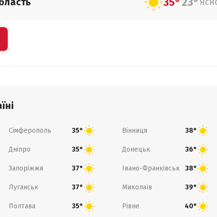
35°
23°
бласть
Ясн
їні
Сімферополь
Вінниця
35°
38°
Дніпро
Донецьк
35°
36°
Запоріжжя
Івано-Франківськ
37°
38°
Луганськ
Миколаїв
37°
39°
Полтава
Рівне
35°
40°