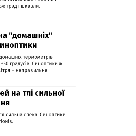
ж град і шквали.
 на "домашніх"
синоптики
 домашніх термометрів
 +50 градусів. Синоптики ж
ітря – неправильне.
й на тлі сильної
пня
ься сильна спека. Синоптики
іонів.