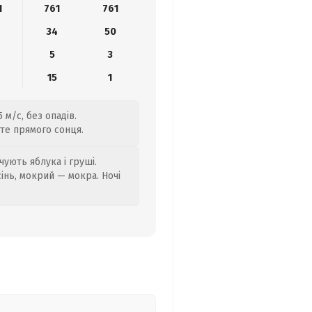
1
761
761
34
50
5
3
15
1
 м/с, без опадів.
йте прямого сонця.
ують яблука і груші.
сінь, мокрий — мокра. Ночі