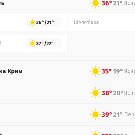
36°
21°
ть
Ясн
36°
/
21°
Шепетівка
й
37°
/
22°
35°
19°
ка Крим
Ясн
38°
20°
Ясн
39°
21°
Пер