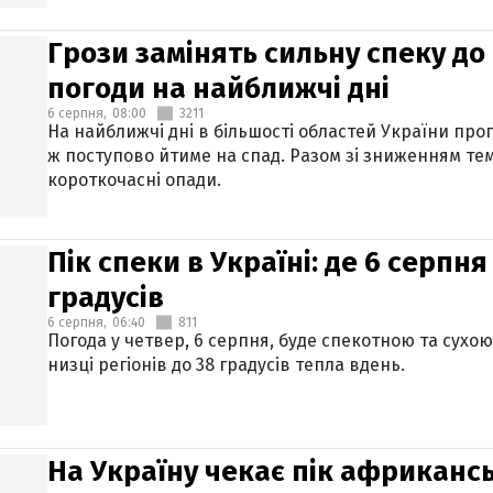
Грози замінять сильну спеку до 
погоди на найближчі дні
6 серпня,
08:00
3211
На найближчі дні в більшості областей України про
ж поступово йтиме на спад. Разом зі зниженням те
короткочасні опади.
Пік спеки в Україні: де 6 серпня
градусів
6 серпня,
06:40
811
Погода у четвер, 6 серпня, буде спекотною та сухо
низці регіонів до 38 градусів тепла вдень.
На Україну чекає пік африкансь