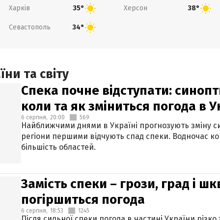
Харків
Херсон
35°
38°
Севастополь
34°
ни та світу
Спека почне відступати: синопт
коли та як зміниться погода в У
6 серпня,
20:00
569
Найближчими днями в Україні прогнозують зміну син
регіони першими відчують спад спеки. Водночас к
більшість областей.
Замість спеки – грози, град і шк
погіршиться погода
6 серпня,
18:53
1245
Після сильної спеки погода в частині України різко