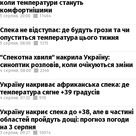
коли температури стануть
комфортнішими
5 серпня,
20:00
11464
Спека не відступає: де будуть грози та чи
опуститься температура цього тижня
5 серпня,
08:00
1315
"Спекотна хвиля" накрила Україну:
синоптик розповів, коли очікуються зміни
4 серпня,
08:00
2346
Україну накриває африканська спека: де
температура сягне +39 градусів
4 серпня,
07:32
910
Україну накриє спека до +38, але в частині
областей пройдуть дощі: прогноз погоди
на 3 серпня
3 серпня,
09:27
10974