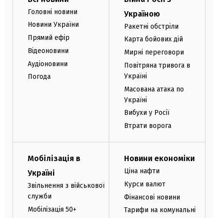
Головні новини
Україною
Новини України
Ракетні обстріли
Прямий ефір
Карта бойових дій
Відеоновини
Мирні переговори
Аудіоновини
Повітряна тривога в
Україні
Погода
Масована атака по
Україні
Вибухи у Росії
Втрати ворога
Мобілізація в
Новини економіки
Ціна нафти
Україні
Курси валют
Звільнення з військової
служби
Фінансові новини
Мобілізація 50+
Тарифи на комунальні