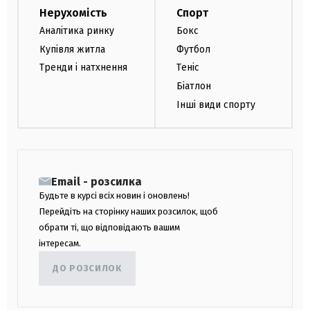
Нерухомість
Спорт
Аналітика ринку
Бокс
Купівля житла
Футбол
Тренди і натхнення
Теніс
Біатлон
Інші види спорту
Email - розсилка
Будьте в курсі всіх новин і оновлень!
Перейдіть на сторінку наших розсилок, щоб
обрати ті, що відповідають вашим
інтересам.
ДО РОЗСИЛОК