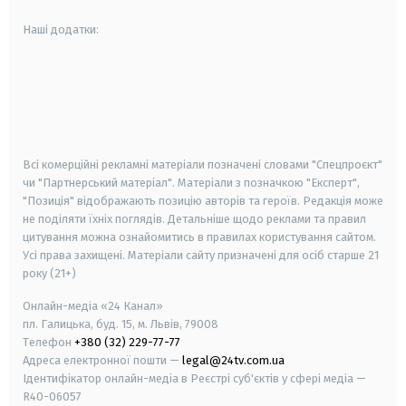
Наші додатки:
android
apple
smart tv
samsung smart tv
Всі комерційні рекламні матеріали позначені словами "Спецпроєкт"
чи "Партнерський матеріал". Матеріали з позначкою "Експерт",
"Позиція" відображають позицію авторів та героїв. Редакція може
не поділяти їхніх поглядів. Детальніше щодо реклами та правил
цитування можна ознайомитись в правилах користування сайтом.
Усі права захищені.
Матеріали сайту призначені для осіб старше
21
року (21+)
Онлайн-медіа «24 Канал»
пл. Галицька, буд. 15, м. Львів, 79008
Телефон
+380 (32) 229-77-77
Адреса електронної пошти —
legal@24tv.com.ua
Ідентифікатор онлайн-медіа в Реєстрі суб'єктів у сфері медіа —
R40-06057