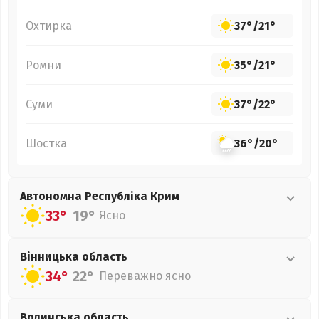
Охтирка
37°
/
21°
Ромни
35°
/
21°
Суми
37°
/
22°
Шостка
36°
/
20°
Автономна Республіка Крим
33°
19°
Ясно
Вінницька
область
34°
22°
Переважно ясно
Волинська
область