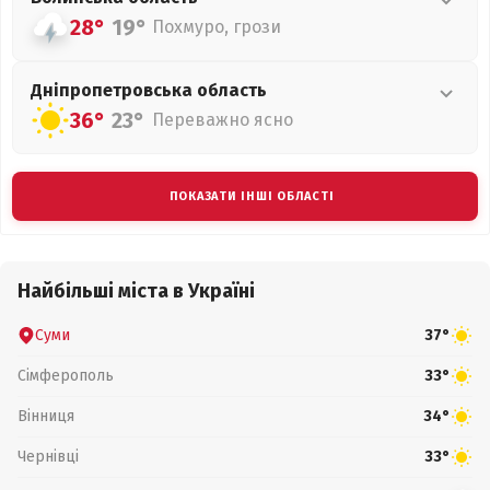
28°
19°
Похмуро, грози
Дніпропетровська
область
36°
23°
Переважно ясно
ПОКАЗАТИ ІНШІ ОБЛАСТІ
Найбільші міста в Україні
Суми
37°
Сімферополь
33°
Вінниця
34°
Чернівці
33°