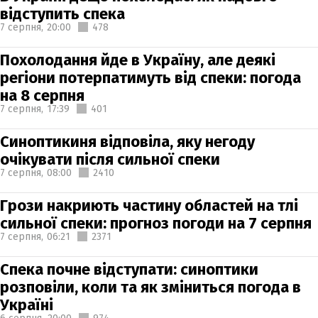
відступить спека
7 серпня,
20:00
478
Похолодання йде в Україну, але деякі
регіони потерпатимуть від спеки: погода
на 8 серпня
7 серпня,
17:39
401
Синоптикиня відповіла, яку негоду
очікувати після сильної спеки
7 серпня,
08:00
2410
Грози накриють частину областей на тлі
сильної спеки: прогноз погоди на 7 серпня
7 серпня,
06:21
2371
Спека почне відступати: синоптики
розповіли, коли та як зміниться погода в
Україні