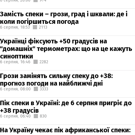
6 серпня,
20:00
974
Замість спеки – грози, град і шквали: де і
коли погіршиться погода
6 серпня,
18:53
2113
Українці фіксують +50 градусів на
"домашніх" термометрах: що на це кажуть
синоптики
6 серпня,
16:46
2282
Грози замінять сильну спеку до +38:
прогноз погоди на найближчі дні
6 серпня,
08:00
3333
Пік спеки в Україні: де 6 серпня пригріє до
+38 градусів
6 серпня,
06:40
830
На Україну чекає пік африканської спеки: