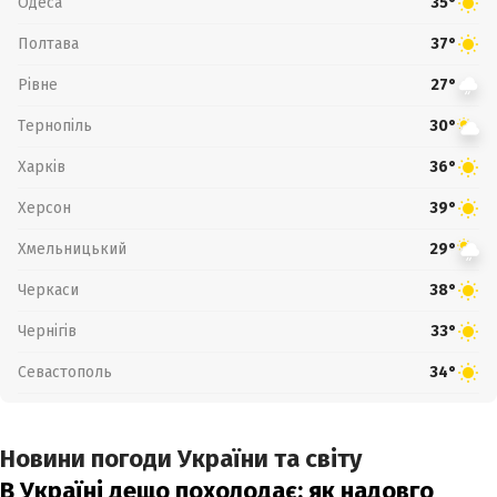
Одеса
35°
Полтава
37°
Рівне
27°
Тернопіль
30°
Харків
36°
Херсон
39°
Хмельницький
29°
Черкаси
38°
Чернігів
33°
Севастополь
34°
Новини погоди України та світу
В Україні дещо похолодає: як надовго