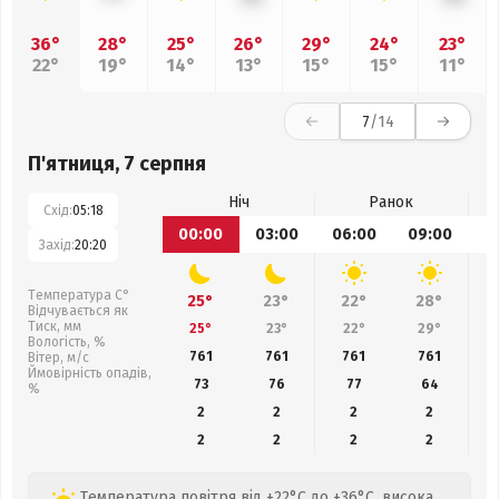
36°
28°
25°
26°
29°
24°
23°
22°
19°
14°
13°
15°
15°
11°
7
/14
П'ятниця, 7 серпня
Ніч
Ранок
Схід:
05:18
00:00
03:00
06:00
09:00
1
Захід:
20:20
Температура С°
25°
23°
22°
28°
Відчувається як
Тиск, мм
25°
23°
22°
29°
Вологість, %
761
761
761
761
Вітер, м/с
Ймовірність опадів,
73
76
77
64
%
2
2
2
2
2
2
2
2
Температура повітря від +22°C до +36°C, висока