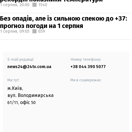
1 серпня,
20:00
1540
Без опадів, але із сильною спекою до +37:
прогноз погоди на 1 серпня
1 серпня,
09:05
659
E-mail редакції
Номер телефону:
news24@24tv.com.ua
+38 044 390 5077
Ми тут:
Ми в соцмережах:
м.Київ
,
вул. Володимирська
офіс
61/11,
50