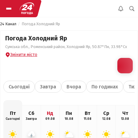
24 Канал
Погода Холодний Яр
Погода Холодний Яр
Сумська обл., Роменський район, Холодний Яр, 50.87°Пн, 33.98°Сх
Змінити місто
Сьогодні
Завтра
Вчора
По годинах
Тиж
Пт
Сб
Нд
Пн
Вт
Ср
Чт
Сьогодні
Завтра
09.08
10.08
11.08
12.08
13.08