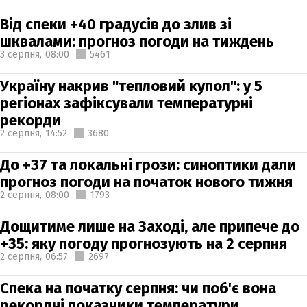
Від спеки +40 градусів до злив зі
шквалами: прогноз погоди на тиждень
3 серпня,
08:00
5461
Україну накрив "тепловий купол": у 5
регіонах зафіксували температурні
рекорди
2 серпня,
14:52
3680
До +37 та локальні грози: синоптики дали
прогноз погоди на початок нового тижня
2 серпня,
08:00
1793
Дощитиме лише на Заході, але припече до
+35: яку погоду прогнозують на 2 серпня
2 серпня,
06:57
2697
Спека на початку серпня: чи поб'є вона
рекордні показники температури