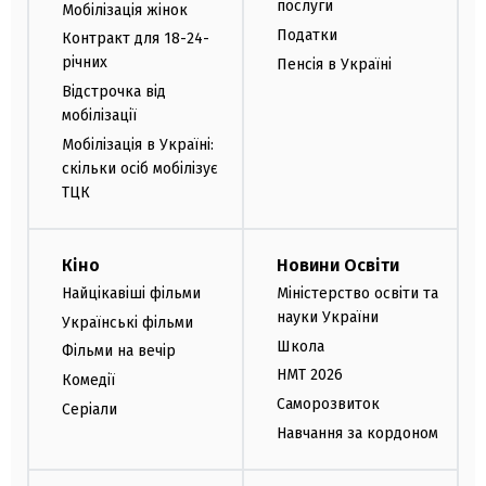
послуги
Мобілізація жінок
Податки
Контракт для 18-24-
річних
Пенсія в Україні
Відстрочка від
мобілізації
Мобілізація в Україні:
скільки осіб мобілізує
ТЦК
Кіно
Новини Освіти
Найцікавіші фільми
Міністерство освіти та
науки України
Українські фільми
Школа
Фільми на вечір
НМТ 2026
Комедії
Саморозвиток
Серіали
Навчання за кордоном