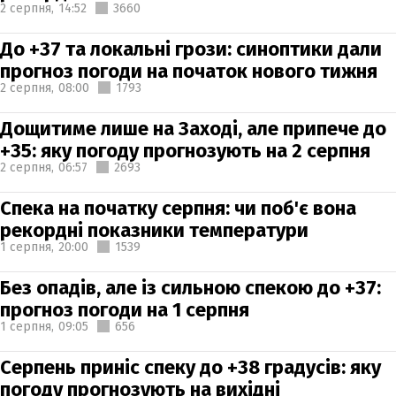
2 серпня,
14:52
3660
До +37 та локальні грози: синоптики дали
прогноз погоди на початок нового тижня
2 серпня,
08:00
1793
Дощитиме лише на Заході, але припече до
+35: яку погоду прогнозують на 2 серпня
2 серпня,
06:57
2693
Спека на початку серпня: чи поб'є вона
рекордні показники температури
1 серпня,
20:00
1539
Без опадів, але із сильною спекою до +37:
прогноз погоди на 1 серпня
1 серпня,
09:05
656
Серпень приніс спеку до +38 градусів: яку
погоду прогнозують на вихідні