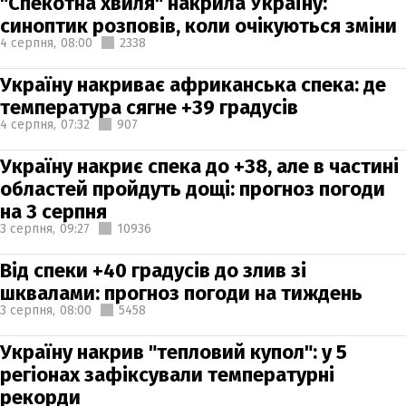
"Спекотна хвиля" накрила Україну:
синоптик розповів, коли очікуються зміни
4 серпня,
08:00
2338
Україну накриває африканська спека: де
температура сягне +39 градусів
4 серпня,
07:32
907
Україну накриє спека до +38, але в частині
областей пройдуть дощі: прогноз погоди
на 3 серпня
3 серпня,
09:27
10936
Від спеки +40 градусів до злив зі
шквалами: прогноз погоди на тиждень
3 серпня,
08:00
5458
Україну накрив "тепловий купол": у 5
регіонах зафіксували температурні
рекорди