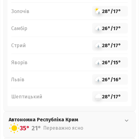
Золочів
28°
/
17°
Самбір
26°
/
17°
Стрий
28°
/
17°
Яворів
26°
/
15°
Львів
26°
/
16°
Шептицький
28°
/
17°
Автономна Республіка Крим
35°
21°
Переважно ясно