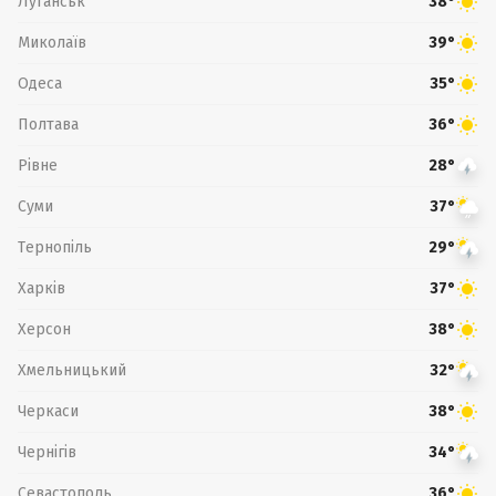
Луганськ
38°
Миколаїв
39°
Одеса
35°
Полтава
36°
Рівне
28°
Суми
37°
Тернопіль
29°
Харків
37°
Херсон
38°
Хмельницький
32°
Черкаси
38°
Чернігів
34°
Севастополь
36°