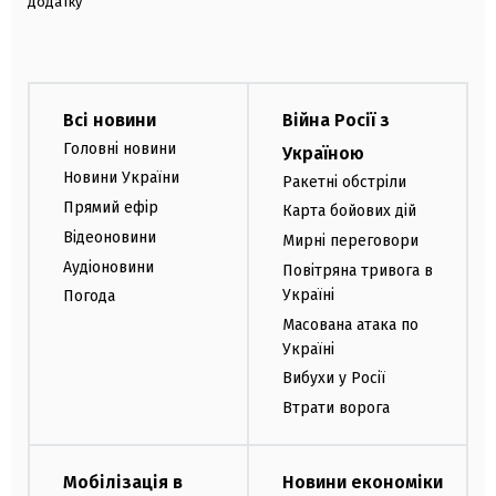
додатку
Всі новини
Війна Росії з
Головні новини
Україною
Новини України
Ракетні обстріли
Прямий ефір
Карта бойових дій
Відеоновини
Мирні переговори
Аудіоновини
Повітряна тривога в
Україні
Погода
Масована атака по
Україні
Вибухи у Росії
Втрати ворога
Мобілізація в
Новини економіки