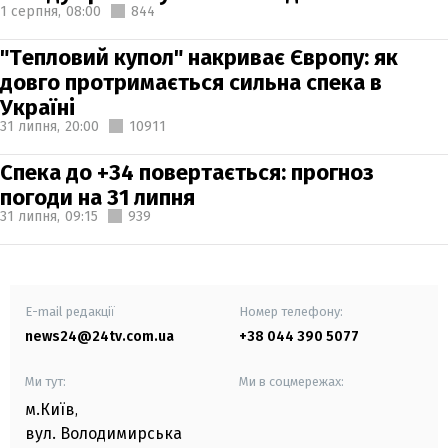
1 серпня,
08:00
844
"Тепловий купол" накриває Європу: як
довго протримається сильна спека в
Україні
31 липня,
20:00
10911
Спека до +34 повертається: прогноз
погоди на 31 липня
31 липня,
09:15
939
E-mail редакції
Номер телефону:
news24@24tv.com.ua
+38 044 390 5077
Ми тут:
Ми в соцмережах:
м.Київ
,
вул. Володимирська