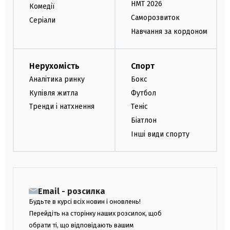
НМТ 2026
Комедії
Саморозвиток
Серіали
Навчання за кордоном
Нерухомість
Спорт
Аналітика ринку
Бокс
Купівля житла
Футбол
Тренди і натхнення
Теніс
Біатлон
Інші види спорту
Email - розсилка
Будьте в курсі всіх новин і оновлень!
Перейдіть на сторінку наших розсилок, щоб
обрати ті, що відповідають вашим