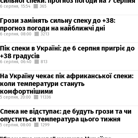
сильної спеки: прогноз погоди на 7 серпня
6 серпня,
15:54
365
Грози замінять сильну спеку до +38:
прогноз погоди на найближчі дні
6 серпня,
08:00
3213
Пік спеки в Україні: де 6 серпня пригріє до
+38 градусів
6 серпня,
06:40
813
На Україну чекає пік африканської спеки:
коли температури стануть
комфортнішими
5 серпня,
20:00
11336
Спека не відступає: де будуть грози та чи
опуститься температура цього тижня
5 серпня,
08:00
1299