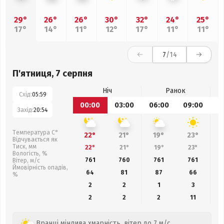
29°
26°
26°
30°
32°
24°
25°
17°
14°
11°
12°
17°
11°
11°
7
/14
П'ятниця, 7 серпня
Ніч
Ранок
Схід:
05:59
00:00
03:00
06:00
09:00
1
Захід:
20:54
Температура С°
22°
21°
19°
23°
Відчувається як
Тиск, мм
22°
21°
19°
23°
Вологість, %
761
760
761
761
Вітер, м/с
Ймовірність опадів,
64
81
87
66
%
2
2
1
3
2
2
2
11
Вранці мінлива хмарність, вітер до 7 м/с.