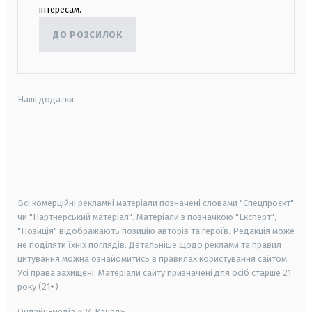
інтересам.
ДО РОЗСИЛОК
Наші додатки:
android
apple
smart tv
samsung smart tv
Всі комерційні рекламні матеріали позначені словами "Спецпроєкт"
чи "Партнерський матеріал". Матеріали з позначкою "Експерт",
"Позиція" відображають позицію авторів та героїв. Редакція може
не поділяти їхніх поглядів. Детальніше щодо реклами та правил
цитування можна ознайомитись в правилах користування сайтом.
Усі права захищені.
Матеріали сайту призначені для осіб старше
21
року (21+)
Онлайн-медіа «24 Канал»