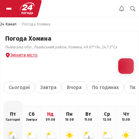
24 Канал
Погода Хомина
Погода Хомина
Львівська обл., Львівський район, Хомина, 49.61°Пн, 24.73°Сх
Змінити місто
Сьогодні
Завтра
Вчора
По годинах
Тиж
Пт
Сб
Нд
Пн
Вт
Ср
Чт
Сьогодні
Завтра
09.08
10.08
11.08
12.08
13.08