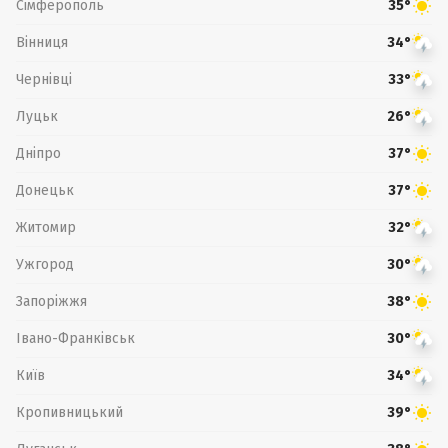
Сімферополь
35°
Вінниця
34°
Чернівці
33°
Луцьк
26°
Дніпро
37°
Донецьк
37°
Житомир
32°
Ужгород
30°
Запоріжжя
38°
Івано-Франківськ
30°
Київ
34°
Кропивницький
39°