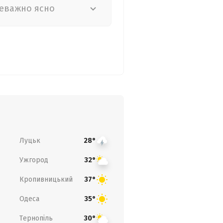
еважно ясно
Луцьк
28°
Ужгород
32°
Кропивницький
37°
Одеса
35°
Тернопіль
30°