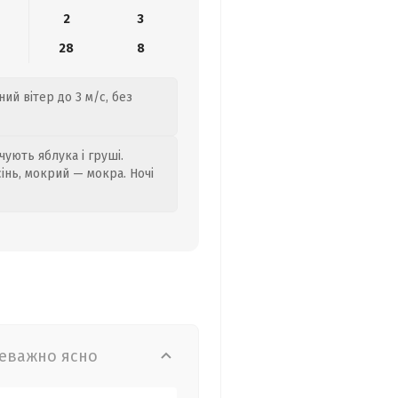
2
3
28
8
ий вітер до 3 м/с, без
ують яблука і груші.
сінь, мокрий — мокра. Ночі
еважно ясно