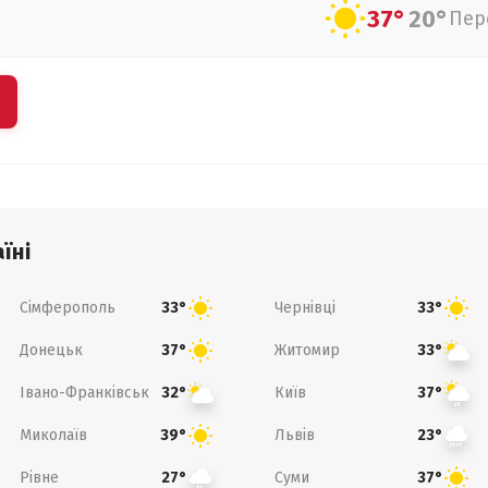
37°
20°
Пер
їні
Сімферополь
Чернівці
33°
33°
Донецьк
Житомир
37°
33°
Івано-Франківськ
Київ
32°
37°
Миколаїв
Львів
39°
23°
Рівне
Суми
27°
37°