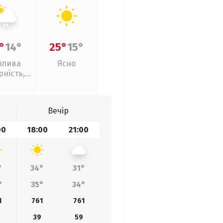
°
14°
25°
15°
нлива
Ясно
рність,
кий дощ
Вечір
00
18:00
21:00
°
34°
31°
°
35°
34°
1
761
761
39
59