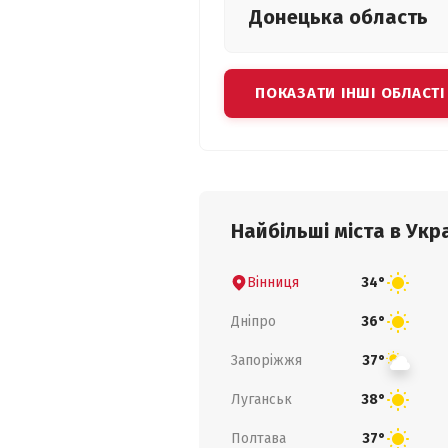
Донецька
область
ПОКАЗАТИ ІНШІ ОБЛАСТІ
Найбільші міста в Укра
Вінниця
34°
Дніпро
36°
Запоріжжя
37°
Луганськ
38°
Полтава
37°