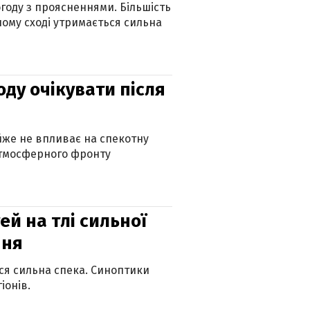
огоду з проясненнями. Більшість
ному сході утримається сильна
оду очікувати після
айже не впливає на спекотну
атмосферного фронту
й на тлі сильної
пня
ься сильна спека. Синоптики
іонів.