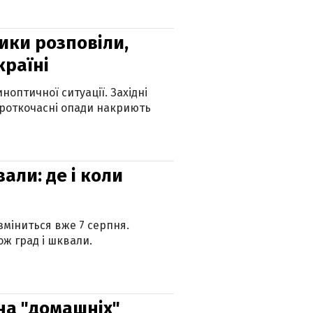
ики розповіли,
країні
оптичної ситуації. Західні
ороткочасні опади накриють
вали: де і коли
 зміниться вже 7 серпня.
ж град і шквали.
 на "домашніх"