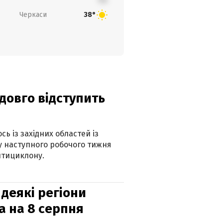
Черкаси
38°
адовго відступить
ь із західних областей із
 наступного робочого тижня
нтициклону.
 деякі регіони
а на 8 серпня