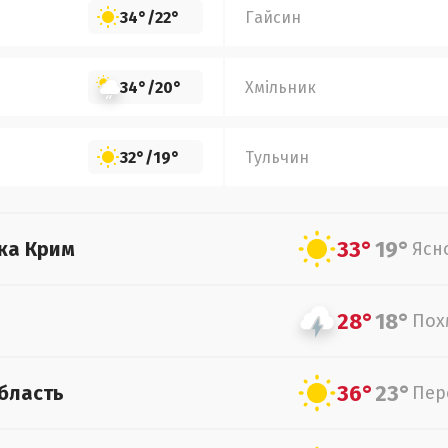
34°
/
22°
Гайсин
34°
/
20°
Хмільник
32°
/
19°
Тульчин
33°
19°
ка Крим
Ясн
28°
18°
Пох
36°
23°
бласть
Пер