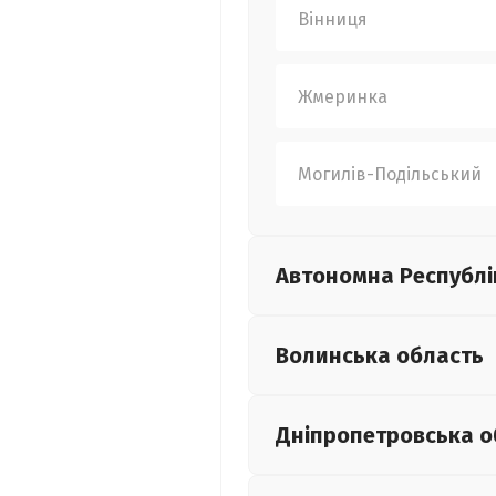
Вінниця
Жмеринка
Могилів-Подільський
Автономна Республі
Волинська
область
Дніпропетровська
о