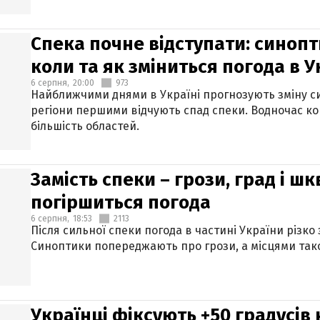
Спека почне відступати: синопт
коли та як зміниться погода в У
6 серпня,
20:00
973
Найближчими днями в Україні прогнозують зміну син
регіони першими відчують спад спеки. Водночас к
більшість областей.
Замість спеки – грози, град і шк
погіршиться погода
6 серпня,
18:53
2113
Після сильної спеки погода в частині України різко
Синоптики попереджають про грози, а місцями тако
Українці фіксують +50 градусів