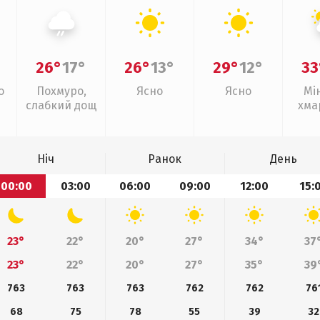
26°
17°
26°
13°
29°
12°
33
о
Похмуро,
Ясно
Ясно
Мі
слабкий дощ
хма
слаб
Ніч
Ранок
День
00:00
03:00
06:00
09:00
12:00
15:
23°
22°
20°
27°
34°
37
23°
22°
20°
27°
35°
39
763
763
763
762
762
76
68
75
78
55
39
32