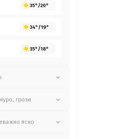
35°
/
20°
34°
/
19°
35°
/
18°
о
муро, грози
еважно ясно