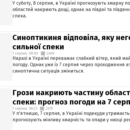
У суботу, 8 серпня, в Україні прогнозують хмарну п
областей накриють дощі, однак на півдні та півден
спека.
Синоптикиня відповіла, яку нег
сильної спеки
7 серпня,
08:00
2409
Наразі в Україні переважає слабкий вітер, який м
погоду. Однак уже із 7 серпня через проходження 
синоптична ситуація зміниться.
Грози накриють частину областе
спеки: прогноз погоди на 7 сер
7 серпня,
06:21
2370
У п'ятницю, 7 серпня, в Україні подекуди утримаєт
прогнозують мінливу хмарність та опади у низці рег