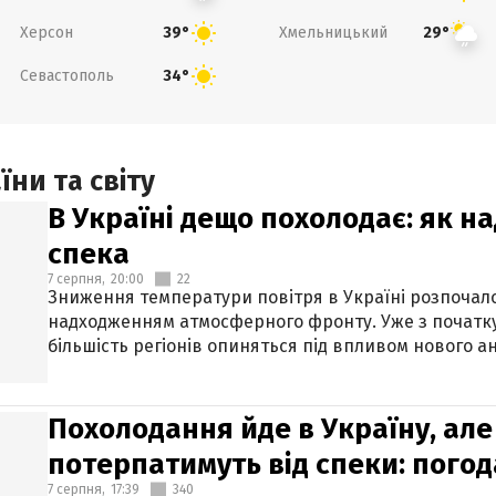
Херсон
Хмельницький
39°
29°
Севастополь
34°
ни та світу
В Україні дещо похолодає: як н
спека
7 серпня,
20:00
22
Зниження температури повітря в Україні розпочалос
надходженням атмосферного фронту. Уже з початку
більшість регіонів опиняться під впливом нового а
Похолодання йде в Україну, але
потерпатимуть від спеки: погод
7 серпня,
17:39
340