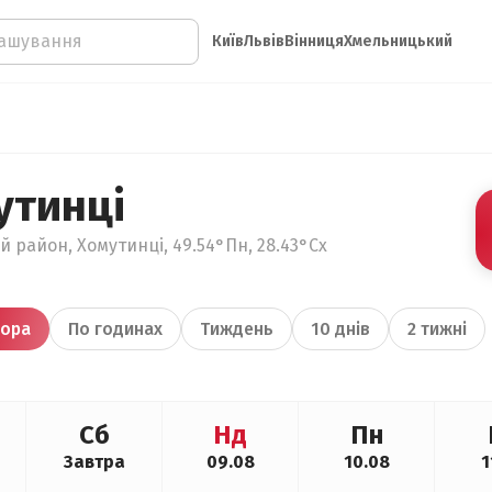
Київ
Львів
Вінниця
Хмельницький
утинці
й район, Хомутинці, 49.54°Пн, 28.43°Сх
ора
По годинах
Тиждень
10 днів
2 тижні
Сб
Нд
Пн
Завтра
09.08
10.08
1