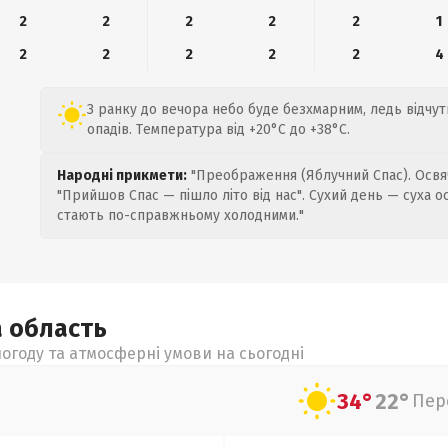
2
2
2
2
2
1
2
2
2
2
2
4
З ранку до вечора небо буде безхмарним, ледь відчутн
опадів. Температура від +20°C до +38°C.
Народні прикмети:
"Преображення (Яблучний Спас). Освяч
"Прийшов Спас — пішло літо від нас". Сухий день — суха о
стають по-справжньому холодними."
а
область
огоду та атмосферні умови на сьогодні
34°
22°
Пер