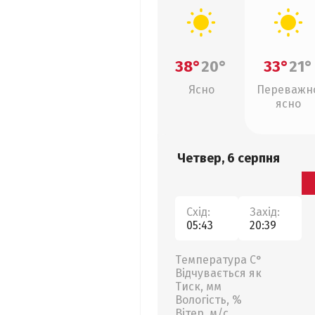
38°
20°
33°
21°
Ясно
Переважн
ясно
Четвер, 6 серпня
Схід:
Захід:
05:43
20:39
Температура С°
Відчувається як
Тиск, мм
Вологість, %
Вітер, м/с