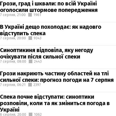
Грози, град і шквали: по всій Україні
оголосили штормове попередження
7 серпня,
21:00
1961
В Україні дещо похолодає: як надовго
відступить спека
7 серпня,
20:00
9343
Синоптикиня відповіла, яку негоду
очікувати після сильної спеки
7 серпня,
08:00
2443
Грози накриють частину областей на тлі
сильної спеки: прогноз погоди на 7 серпня
7 серпня,
06:21
2397
Спека почне відступати: синоптики
розповіли, коли та як зміниться погода в
Україні
6 серпня,
20:00
1062