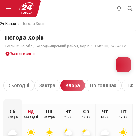
24 Канал
Погода Хорів
Погода Хорів
Волинська обл., Володимирський район, Хорів, 50.68°Пн, 24.64°Сх
Змінити місто
Сьогодні
Завтра
Вчора
По годинах
Тиж
Сб
Нд
Пн
Вт
Ср
Чт
Пт
Вчора
Сьогодні
Завтра
11.08
12.08
13.08
14.08