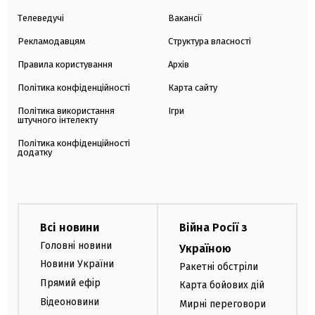
Телеведучі
Вакансії
Рекламодавцям
Структура власності
Правила користування
Архів
Політика конфіденційності
Карта сайту
Політика використання
Ігри
штучного інтелекту
Політика конфіденційності
додатку
Всі новини
Війна Росії з
Головні новини
Україною
Новини України
Ракетні обстріли
Прямий ефір
Карта бойових дій
Відеоновини
Мирні переговори