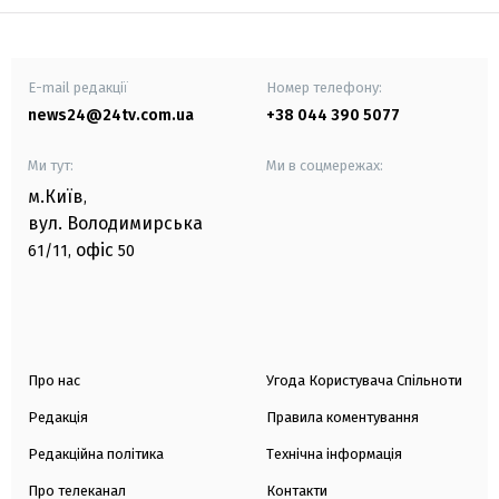
E-mail редакції
Номер телефону:
news24@24tv.com.ua
+38 044 390 5077
Ми тут:
Ми в соцмережах:
м.Київ
,
вул. Володимирська
офіс
61/11,
50
Про нас
Угода Користувача Спільноти
Редакція
Правила коментування
Редакційна політика
Технічна інформація
Про телеканал
Контакти