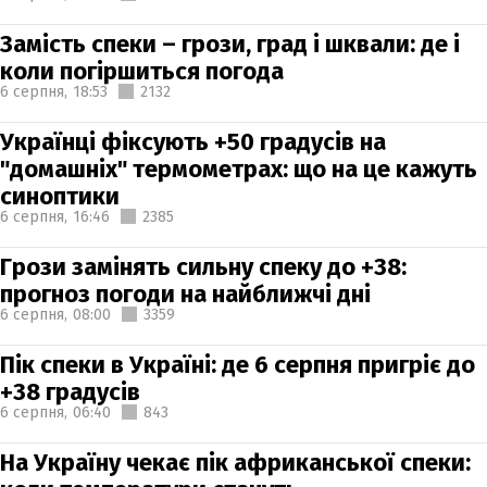
Замість спеки – грози, град і шквали: де і
коли погіршиться погода
6 серпня,
18:53
2132
Українці фіксують +50 градусів на
"домашніх" термометрах: що на це кажуть
синоптики
6 серпня,
16:46
2385
Грози замінять сильну спеку до +38:
прогноз погоди на найближчі дні
6 серпня,
08:00
3359
Пік спеки в Україні: де 6 серпня пригріє до
+38 градусів
6 серпня,
06:40
843
На Україну чекає пік африканської спеки: