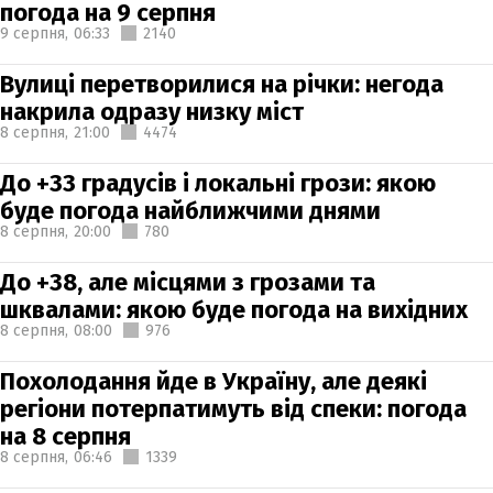
погода на 9 серпня
9 серпня,
06:33
2140
Вулиці перетворилися на річки: негода
накрила одразу низку міст
8 серпня,
21:00
4474
До +33 градусів і локальні грози: якою
буде погода найближчими днями
8 серпня,
20:00
780
До +38, але місцями з грозами та
шквалами: якою буде погода на вихідних
8 серпня,
08:00
976
Похолодання йде в Україну, але деякі
регіони потерпатимуть від спеки: погода
на 8 серпня
8 серпня,
06:46
1339