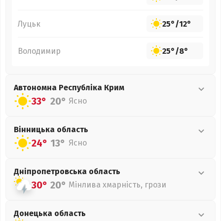
Луцьк
25°
/
12°
Володимир
25°
/
8°
Автономна Республіка Крим
33°
20°
Ясно
Вінницька
область
24°
13°
Ясно
Дніпропетровська
область
30°
20°
Мінлива хмарність, грози
Донецька
область