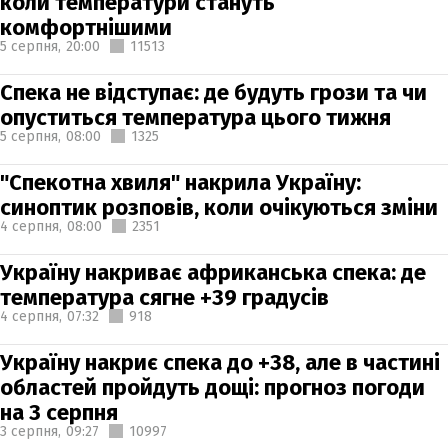
коли температури стануть
комфортнішими
5 серпня,
20:00
11513
Спека не відступає: де будуть грози та чи
опуститься температура цього тижня
5 серпня,
08:00
1325
"Спекотна хвиля" накрила Україну:
синоптик розповів, коли очікуються зміни
4 серпня,
08:00
2351
Україну накриває африканська спека: де
температура сягне +39 градусів
4 серпня,
07:32
918
Україну накриє спека до +38, але в частині
областей пройдуть дощі: прогноз погоди
на 3 серпня
3 серпня,
09:27
10997