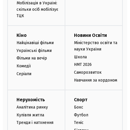
Мобілізація в Україні:
скільки осіб мобілізує
ТЦК
Кіно
Новини Освіти
Найцікавіші фільми
Міністерство освіти та
науки України
Українські фільми
Школа
Фільми на вечір
НМТ 2026
Комедії
Саморозвиток
Серіали
Навчання за кордоном
Нерухомість
Спорт
Аналітика ринку
Бокс
Купівля житла
Футбол
Тренди і натхнення
Теніс