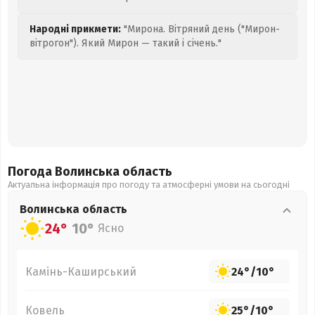
Народні прикмети:
"Мирона. Вітряний день ("Мирон-
вітрогон"). Який Мирон — такий і січень."
Погода Волинська
область
Актуальна інформація про погоду та атмосферні умови на сьогодні
Волинська
область
24°
10°
Ясно
Камінь-Каширський
24°
/
10°
Ковель
25°
/
10°