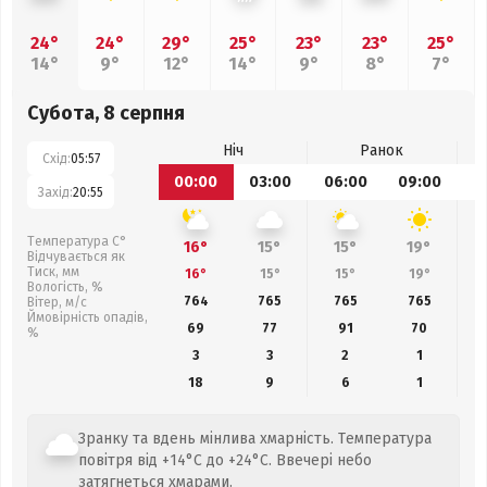
24°
24°
29°
25°
23°
23°
25°
14°
9°
12°
14°
9°
8°
7°
Субота, 8 серпня
Ніч
Ранок
Схід:
05:57
00:00
03:00
06:00
09:00
1
Захід:
20:55
Температура С°
16°
15°
15°
19°
Відчувається як
Тиск, мм
16°
15°
15°
19°
Вологість, %
764
765
765
765
Вітер, м/с
Ймовірність опадів,
69
77
91
70
%
3
3
2
1
18
9
6
1
Зранку та вдень мінлива хмарність. Температура
повітря від +14°C до +24°C. Ввечері небо
затягнеться хмарами.