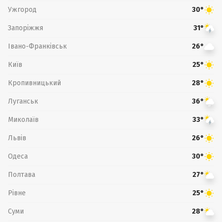
Ужгород
30°
Запоріжжя
31°
Івано-Франківськ
26°
Київ
25°
Кропивницький
28°
Луганськ
36°
Миколаїв
33°
Львів
26°
Одеса
30°
Полтава
27°
Рівне
25°
Суми
28°