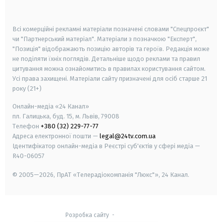
smart tv
samsung smart tv
Всі комерційні рекламні матеріали позначені словами "Спецпроєкт"
чи "Партнерський матеріал". Матеріали з позначкою "Експерт",
"Позиція" відображають позицію авторів та героїв. Редакція може
не поділяти їхніх поглядів. Детальніше щодо реклами та правил
цитування можна ознайомитись в правилах користування сайтом.
Усі права захищені.
Матеріали сайту призначені для осіб старше
21
року (21+)
Онлайн-медіа «24 Канал»
пл. Галицька, буд. 15, м. Львів, 79008
Телефон
+380 (32) 229-77-77
Адреса електронної пошти —
legal@24tv.com.ua
Ідентифікатор онлайн-медіа в Реєстрі суб'єктів у сфері медіа —
R40-06057
© 2005—2026,
ПрАТ «Телерадіокомпанія "Люкс"», 24 Канал.
Розробка сайту
-