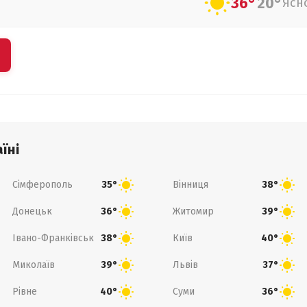
36°
20°
Ясн
їні
Сімферополь
Вінниця
35°
38°
Донецьк
Житомир
36°
39°
Івано-Франківськ
Київ
38°
40°
Миколаїв
Львів
39°
37°
Рівне
Суми
40°
36°