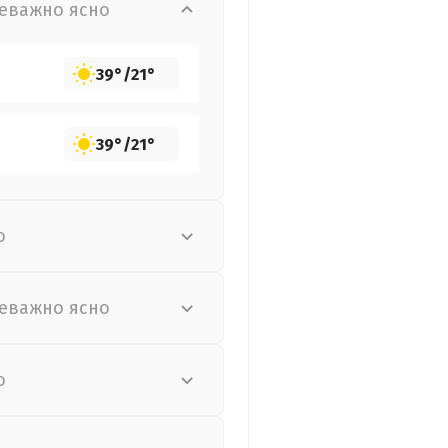
еважно ясно
39°
/
21°
39°
/
21°
о
еважно ясно
о