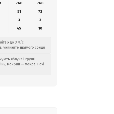
9
760
760
51
72
3
3
45
10
вітер до 3 м/с.
а, уникайте прямого сонця.
ують яблука і груші.
сінь, мокрий — мокра. Ночі