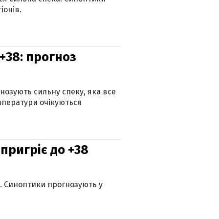
іонів.
+38: прогноз
гнозують сильну спеку, яка все
мператури очікуються
 пригріє до +38
ю. Синоптики прогнозують у