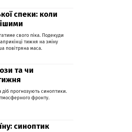
кої спеки: коли
нішими
атиме свого піка. Подекуди
наприкінці тижня на зміну
а повітряна маса.
рози та чи
 тижня
ка діб прогнозують синоптики.
атмосферного фронту.
їну: синоптик