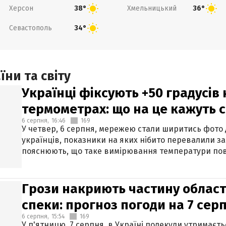
Херсон
Хмельницький
38°
36°
Севастополь
34°
ни та світу
Українці фіксують +50 градусів
термометрах: що на це кажуть 
6 серпня,
16:46
169
У четвер, 6 серпня, мережею стали ширитись фото
українців, показники на яких нібито перевалили за
пояснюють, що таке вимірювання температури пов
Грози накриють частину областе
спеки: прогноз погоди на 7 сер
6 серпня,
15:54
169
У п'ятницю, 7 серпня, в Україні подекуди утримаєт