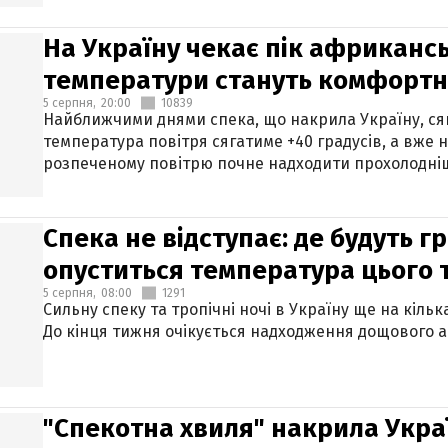
На Україну чекає пік африкансь
температури стануть комфорт
5 серпня,
20:00
10839
Найближчими днями спека, що накрила Україну, сяг
температура повітря сягатиме +40 градусів, а вже 
розпеченому повітрю почне надходити прохолодніш
Спека не відступає: де будуть г
опуститься температура цього
5 серпня,
08:00
1291
Сильну спеку та тропічні ночі в Україну ще на кіль
До кінця тижня очікується надходження дощового 
"Спекотна хвиля" накрила Укра