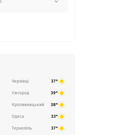
о
Чернівці
37°
Ужгород
39°
Кропивницький
38°
Одеса
33°
Тернопіль
37°