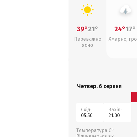
39°
21°
24°
17°
Переважно
Хмарно, гро
ясно
Четвер, 6 серпня
Схід:
Захід:
05:50
21:00
Температура С°
Відчувається як