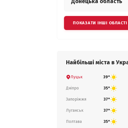
Донецька
область
ПОКАЗАТИ ІНШІ ОБЛАСТІ
Найбільші міста в Укра
Луцьк
39°
Дніпро
35°
Запоріжжя
37°
Луганськ
37°
Полтава
35°