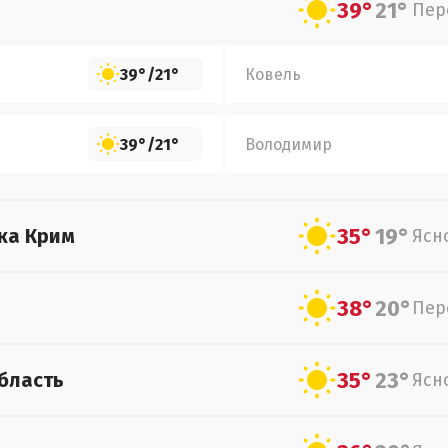
39°
21°
Пер
39°
/
21°
Ковель
39°
/
21°
Володимир
35°
19°
ка Крим
Ясн
38°
20°
Пер
35°
23°
бласть
Ясн