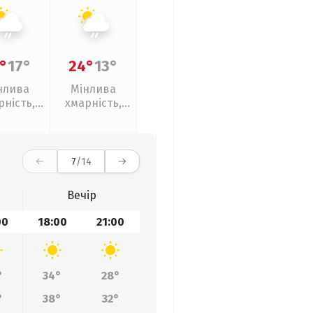
°
17°
24°
13°
нлива
Мінлива
рність,
хмарність,
кий дощ
слабкий дощ
7
/14
Вечір
00
18:00
21:00
°
34°
28°
°
38°
32°