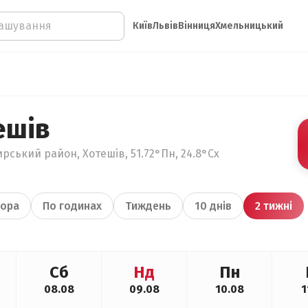
Київ
Львів
Вінниця
Хмельницький
ешів
рський район, Хотешів, 51.72°Пн, 24.8°Сх
ора
По годинах
Тиждень
10 днів
2 тижні
Сб
Нд
Пн
08.08
09.08
10.08
1