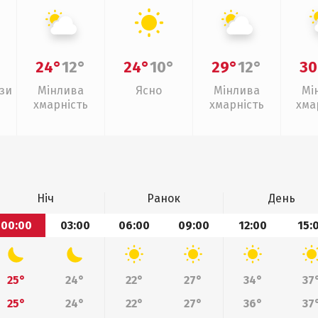
24°
12°
24°
10°
29°
12°
30
зи
Мінлива
Ясно
Мінлива
Мі
хмарність
хмарність
хма
слаб
Ніч
Ранок
День
00:00
03:00
06:00
09:00
12:00
15:
25°
24°
22°
27°
34°
37
25°
24°
22°
27°
36°
37