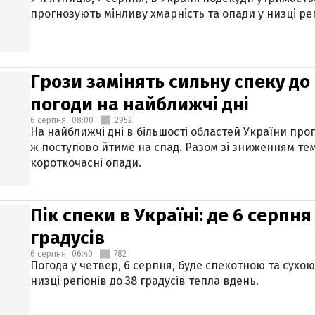
прогнозують мінливу хмарність та опади у низці рег
Грози замінять сильну спеку до 
погоди на найближчі дні
6 серпня,
08:00
2952
На найближчі дні в більшості областей України про
ж поступово йтиме на спад. Разом зі зниженням те
короткочасні опади.
Пік спеки в Україні: де 6 серпня
градусів
6 серпня,
06:40
782
Погода у четвер, 6 серпня, буде спекотною та сухо
низці регіонів до 38 градусів тепла вдень.