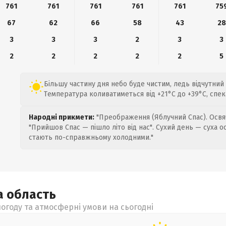
761
761
761
761
761
75
67
62
66
58
43
28
3
3
3
2
3
3
2
2
2
2
2
5
Більшу частину дня небо буде чистим, ледь відчутний 
Температура коливатиметься від +21°C до +39°C, спек
Народні прикмети:
"Преображення (Яблучний Спас). Освяч
"Прийшов Спас — пішло літо від нас". Сухий день — суха о
стають по-справжньому холодними."
а
область
огоду та атмосферні умови на сьогодні