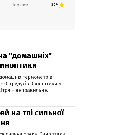
Черкаси
37°
 на "домашніх"
синоптики
 домашніх термометрів
 +50 градусів. Синоптики ж
ітря – неправильне.
й на тлі сильної
пня
ься сильна спека. Синоптики