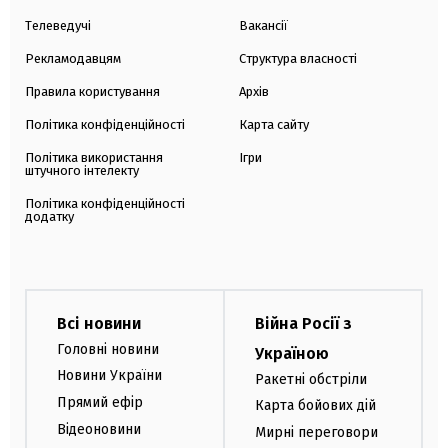
Телеведучі
Вакансії
Рекламодавцям
Структура власності
Правила користування
Архів
Політика конфіденційності
Карта сайту
Політика використання
Ігри
штучного інтелекту
Політика конфіденційності
додатку
Всі новини
Війна Росії з
Головні новини
Україною
Новини України
Ракетні обстріли
Прямий ефір
Карта бойових дій
Відеоновини
Мирні переговори