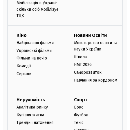
Мобілізація в Україні:
скільки осіб мобілізує
ТЦК
Кіно
Новини Освіти
Найцікавіші фільми
Міністерство освіти та
науки України
Українські фільми
Школа
Фільми на вечір
НМТ 2026
Комедії
Саморозвиток
Серіали
Навчання за кордоном
Нерухомість
Спорт
Аналітика ринку
Бокс
Купівля житла
Футбол
Тренди і натхнення
Теніс