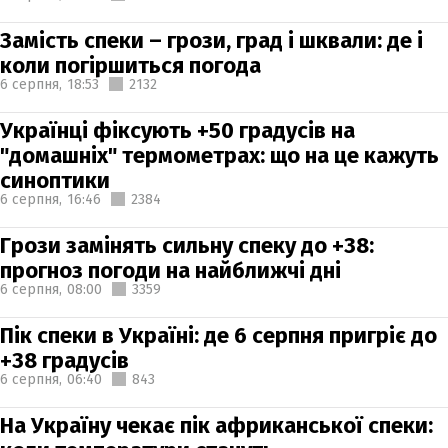
Замість спеки – грози, град і шквали: де і
коли погіршиться погода
6 серпня,
18:53
2132
Українці фіксують +50 градусів на
"домашніх" термометрах: що на це кажуть
синоптики
6 серпня,
16:46
2384
Грози замінять сильну спеку до +38:
прогноз погоди на найближчі дні
6 серпня,
08:00
3359
Пік спеки в Україні: де 6 серпня пригріє до
+38 градусів
6 серпня,
06:40
843
На Україну чекає пік африканської спеки: