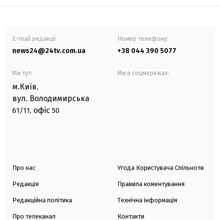
E-mail редакції
Номер телефону:
news24@24tv.com.ua
+38 044 390 5077
Ми тут:
Ми в соцмережах:
м.Київ
,
вул. Володимирська
офіс
61/11,
50
Про нас
Угода Користувача Спільноти
Редакція
Правила коментування
Редакційна політика
Технічна інформація
Про телеканал
Контакти