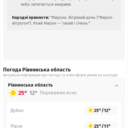
небо затягнеться хмарами.
Народні прикмети:
"Мирона. Вітряний день ("Мирон-
вітрогон"). Який Мирон — такий і січень."
Погода Рівненська
область
Актуальна інформація про погоду та атмосферні умови на сьогодні
Рівненська
область
25°
12°
Переважно ясно
Дубно
25°
/
12°
Рівне
25°
/
11°