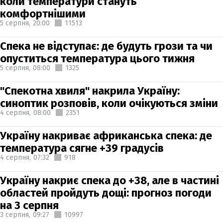
коли температури стануть
комфортнішими
5 серпня,
20:00
11513
Спека не відступає: де будуть грози та чи
опуститься температура цього тижня
5 серпня,
08:00
1325
"Спекотна хвиля" накрила Україну:
синоптик розповів, коли очікуються зміни
4 серпня,
08:00
2351
Україну накриває африканська спека: де
температура сягне +39 градусів
4 серпня,
07:32
918
Україну накриє спека до +38, але в частині
областей пройдуть дощі: прогноз погоди
на 3 серпня
3 серпня,
09:27
10997