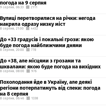
погода на 9 серпня
9 серпня,
06:33
2111
Вулиці перетворилися на річки: негода
накрила одразу низку міст
8 серпня,
21:00
4452
До +33 градусів і локальні грози: якою
буде погода найближчими днями
8 серпня,
20:00
778
До +38, але місцями з грозами та
шквалами: якою буде погода на вихідних
8 серпня,
08:00
976
Похолодання йде в Україну, але деякі
регіони потерпатимуть від спеки: погода
на 8 серпня
8 серпня,
06:46
1338