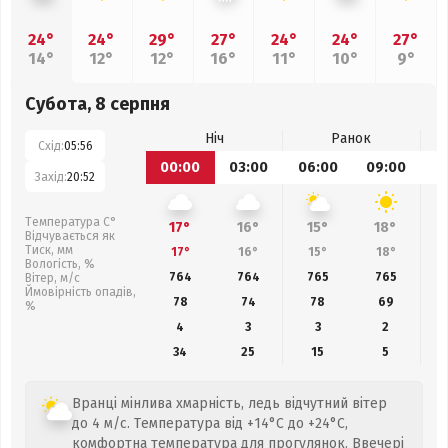
24°
24°
29°
27°
24°
24°
27°
14°
12°
12°
16°
11°
10°
9°
Субота, 8 серпня
Ніч
Ранок
Схід:
05:56
00:00
03:00
06:00
09:00
1
Захід:
20:52
Температура С°
17°
16°
15°
18°
Відчувається як
Тиск, мм
17°
16°
15°
18°
Вологість, %
764
764
765
765
Вітер, м/с
Ймовірність опадів,
78
74
78
69
%
4
3
3
2
34
25
15
5
Вранці мінлива хмарність, ледь відчутний вітер
до 4 м/с. Температура від +14°C до +24°C,
комфортна температура для прогулянок. Ввечері