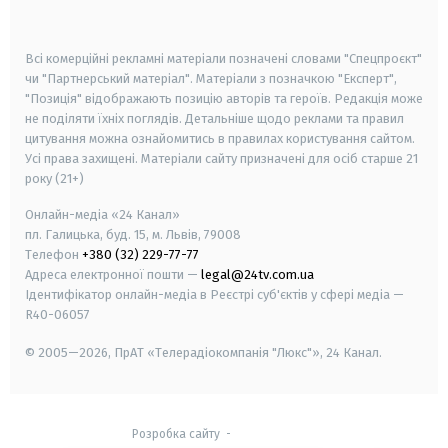
smart tv
samsung smart tv
Всі комерційні рекламні матеріали позначені словами "Спецпроєкт"
чи "Партнерський матеріал". Матеріали з позначкою "Експерт",
"Позиція" відображають позицію авторів та героїв. Редакція може
не поділяти їхніх поглядів. Детальніше щодо реклами та правил
цитування можна ознайомитись в правилах користування сайтом.
Усі права захищені.
Матеріали сайту призначені для осіб старше
21
року (21+)
Онлайн-медіа «24 Канал»
пл. Галицька, буд. 15, м. Львів, 79008
Телефон
+380 (32) 229-77-77
Адреса електронної пошти —
legal@24tv.com.ua
Ідентифікатор онлайн-медіа в Реєстрі суб'єктів у сфері медіа —
R40-06057
© 2005—2026,
ПрАТ «Телерадіокомпанія "Люкс"», 24 Канал.
Розробка сайту
-