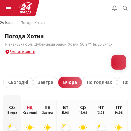
24 Канал
Погода Хотин
Погода Хотин
Рівненська обл., Дубенський район, Хотин, 50.27°Пн, 25.27°Сх
Змінити місто
Сьогодні
Завтра
Вчора
По годинах
Тиж
Сб
Нд
Пн
Вт
Ср
Чт
Пт
Вчора
Сьогодні
Завтра
11.08
12.08
13.08
14.08