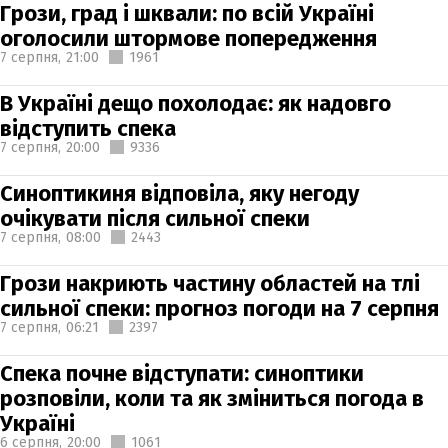
Грози, град і шквали: по всій Україні
оголосили штормове попередження
7 серпня,
21:00
1961
В Україні дещо похолодає: як надовго
відступить спека
7 серпня,
20:00
9336
Синоптикиня відповіла, яку негоду
очікувати після сильної спеки
7 серпня,
08:00
2443
Грози накриють частину областей на тлі
сильної спеки: прогноз погоди на 7 серпня
7 серпня,
06:21
2397
Спека почне відступати: синоптики
розповіли, коли та як зміниться погода в
Україні
6 серпня,
20:00
1061