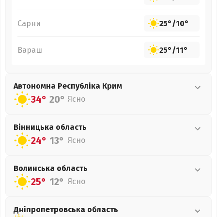
Сарни
25°
/
10°
Вараш
25°
/
11°
Автономна Республіка Крим
34°
20°
Ясно
Вінницька
область
24°
13°
Ясно
Волинська
область
25°
12°
Ясно
Дніпропетровська
область