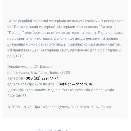
smart tv
samsung smart tv
Всі комерційні рекламні матеріали позначені словами "Спецпроєкт"
чи "Партнерський матеріал". Матеріали з позначкою "Експерт",
"Позиція" відображають позицію авторів та героїв. Редакція може
не поділяти їхніх поглядів. Детальніше щодо реклами та правил
цитування можна ознайомитись в правилах користування сайтом.
Усі права захищені.
Матеріали сайту призначені для осіб старше
21
року (21+)
Онлайн-медіа «24 Канал»
пл. Галицька, буд. 15, м. Львів, 79008
Телефон
+380 (32) 229-77-77
Адреса електронної пошти —
legal@24tv.com.ua
Ідентифікатор онлайн-медіа в Реєстрі суб'єктів у сфері медіа —
R40-06057
© 2005—2026,
ПрАТ «Телерадіокомпанія "Люкс"», 24 Канал.
Розробка сайту
-