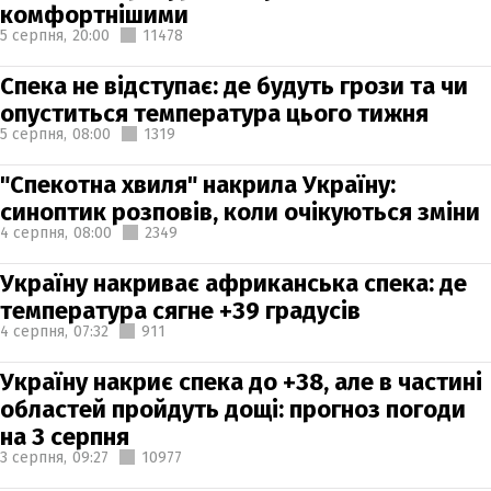
комфортнішими
5 серпня,
20:00
11478
Спека не відступає: де будуть грози та чи
опуститься температура цього тижня
5 серпня,
08:00
1319
"Спекотна хвиля" накрила Україну:
синоптик розповів, коли очікуються зміни
4 серпня,
08:00
2349
Україну накриває африканська спека: де
температура сягне +39 градусів
4 серпня,
07:32
911
Україну накриє спека до +38, але в частині
областей пройдуть дощі: прогноз погоди
на 3 серпня
3 серпня,
09:27
10977