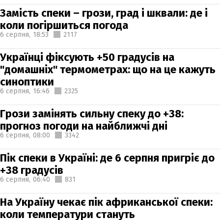
Замість спеки – грози, град і шквали: де і
коли погіршиться погода
6 серпня,
18:53
2117
Українці фіксують +50 градусів на
"домашніх" термометрах: що на це кажуть
синоптики
6 серпня,
16:46
2325
Грози замінять сильну спеку до +38:
прогноз погоди на найближчі дні
6 серпня,
08:00
3342
Пік спеки в Україні: де 6 серпня пригріє до
+38 градусів
6 серпня,
06:40
831
На Україну чекає пік африканської спеки:
коли температури стануть