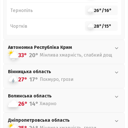
Тернопіль
26°
/
16°
Чортків
28°
/
15°
Автономна Республіка Крим
33°
20°
Мінлива хмарність, слабкий дощ
Вінницька
область
27°
17°
Похмуро, грози
Волинська
область
26°
14°
Хмарно
Дніпропетровська
область
Мінлива хмарність, грози