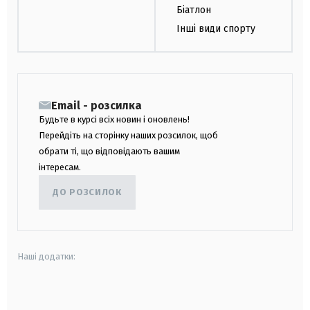
Біатлон
Інші види спорту
Email - розсилка
Будьте в курсі всіх новин і оновлень!
Перейдіть на сторінку наших розсилок, щоб
обрати ті, що відповідають вашим
інтересам.
ДО РОЗСИЛОК
Наші додатки:
android
apple