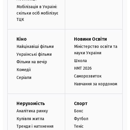
Мобілізація в Україні:
скільки осіб мобілізує
ТЦК
Кіно
Новини Освіти
Найцікавіші фільми
Міністерство освіти та
науки України
Українські фільми
Школа
Фільми на вечір
НМТ 2026
Комедії
Саморозвиток
Серіали
Навчання за кордоном
Нерухомість
Спорт
Аналітика ринку
Бокс
Купівля житла
Футбол
Тренди і натхнення
Теніс