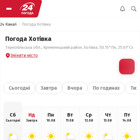
24 Канал
Погода Хотівка
Погода Хотівка
Тернопільська обл., Кременецький район, Хотівка, 50.15°Пн, 25.61°Сх
Змінити місто
Сьогодні
Завтра
Вчора
По годинах
Тиж
Сб
Нд
Пн
Вт
Ср
Чт
Пт
Сьогодні
Завтра
10.08
11.08
12.08
13.08
14.08