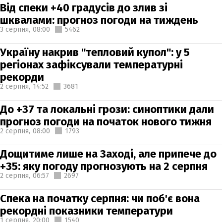
Від спеки +40 градусів до злив зі
шквалами: прогноз погоди на тиждень
3 серпня,
08:00
5462
Україну накрив "тепловий купол": у 5
регіонах зафіксували температурні
рекорди
2 серпня,
14:52
3681
До +37 та локальні грози: синоптики дали
прогноз погоди на початок нового тижня
2 серпня,
08:00
1793
Дощитиме лише на Заході, але припече до
+35: яку погоду прогнозують на 2 серпня
2 серпня,
06:57
2697
Спека на початку серпня: чи поб'є вона
рекордні показники температури
1 серпня,
20:00
1540