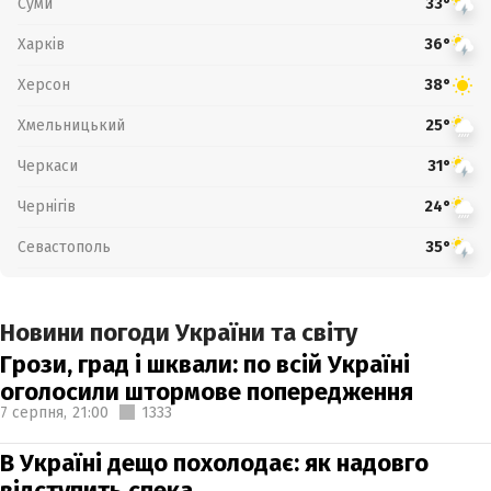
Суми
33°
Харків
36°
Херсон
38°
Хмельницький
25°
Черкаси
31°
Чернігів
24°
Севастополь
35°
Новини погоди України та світу
Грози, град і шквали: по всій Україні
оголосили штормове попередження
7 серпня,
21:00
1333
В Україні дещо похолодає: як надовго
відступить спека