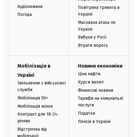
Аудіоновини
Повітряна тривога в
Україні
Погода
Масована атака по
Україні
Вибухи у Росії
Втрати ворога
Мобілізація в
Новини економіки
Ціна нафти
Україні
Курси валют
Звільнення з військової
служби
Фінансові новини
Мобілізація 50+
Тарифи на комунальні
послуги
Мобілізація жінок
Податки
Контракт для 18-24-
річних
Пенсія в Україні
Відстрочка від
мобілізації