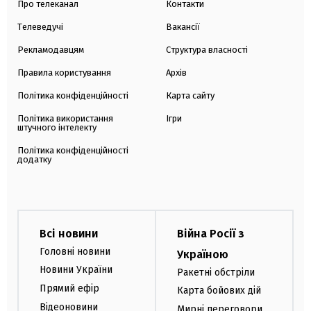
Про телеканал
Контакти
Телеведучі
Вакансії
Рекламодавцям
Структура власності
Правила користування
Архів
Політика конфіденційності
Карта сайту
Політика використання
Ігри
штучного інтелекту
Політика конфіденційності
додатку
Всі новини
Війна Росії з
Головні новини
Україною
Новини України
Ракетні обстріли
Прямий ефір
Карта бойових дій
Відеоновини
Мирні переговори