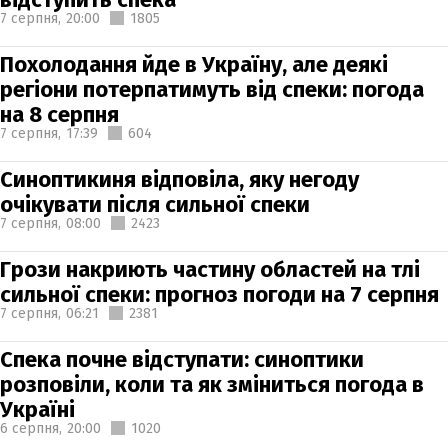
7 серпня,
20:00
1805
Похолодання йде в Україну, але деякі
регіони потерпатимуть від спеки: погода
на 8 серпня
7 серпня,
17:39
604
Синоптикиня відповіла, яку негоду
очікувати після сильної спеки
7 серпня,
08:00
2423
Грози накриють частину областей на тлі
сильної спеки: прогноз погоди на 7 серпня
7 серпня,
06:21
2381
Спека почне відступати: синоптики
розповіли, коли та як зміниться погода в
Україні
6 серпня,
20:00
1020