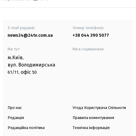
E-mail редакції
Номер телефону:
news24@24tv.com.ua
+38 044 390 5077
Ми тут:
Ми в соцмережах:
м.Київ
,
вул. Володимирська
офіс
61/11,
50
Про нас
Угода Користувача Спільноти
Редакція
Правила коментування
Редакційна політика
Технічна інформація