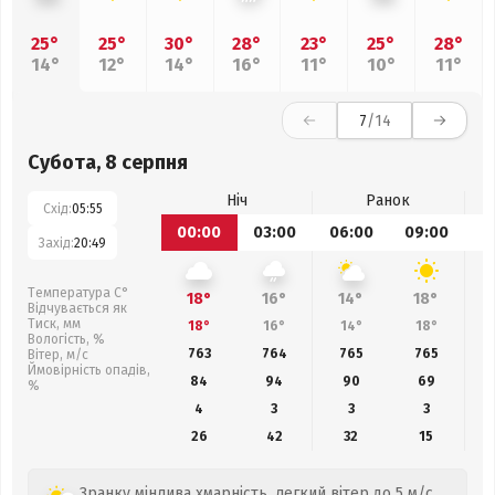
25°
25°
30°
28°
23°
25°
28°
14°
12°
14°
16°
11°
10°
11°
7
/14
Субота, 8 серпня
Ніч
Ранок
Схід:
05:55
00:00
03:00
06:00
09:00
1
Захід:
20:49
Температура С°
18°
16°
14°
18°
Відчувається як
Тиск, мм
18°
16°
14°
18°
Вологість, %
763
764
765
765
Вітер, м/с
Ймовірність опадів,
84
94
90
69
%
4
3
3
3
26
42
32
15
Зранку мінлива хмарність, легкий вітер до 5 м/с.