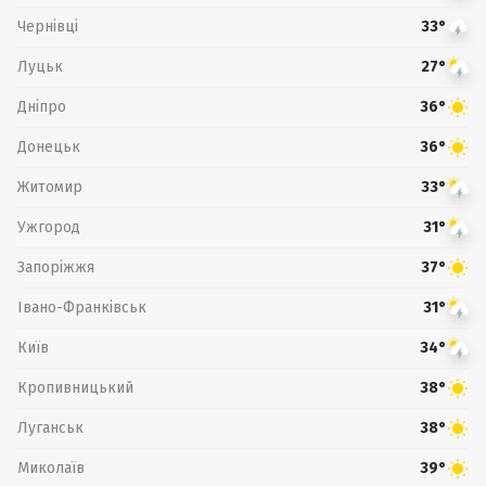
Чернівці
33°
Луцьк
27°
Дніпро
36°
Донецьк
36°
Житомир
33°
Ужгород
31°
Запоріжжя
37°
Івано-Франківськ
31°
Київ
34°
Кропивницький
38°
Луганськ
38°
Миколаїв
39°