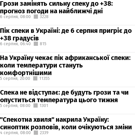
Грози замінять сильну спеку до +38:
прогноз погоди на найближчі дні
6 серпня,
08:00
3228
Пік спеки в Україні: де 6 серпня пригріє до
+38 градусів
6 серпня,
06:40
815
На Україну чекає пік африканської спеки:
коли температури стануть
комфортнішими
5 серпня,
20:00
11355
Спека не відступає: де будуть грози та чи
опуститься температура цього тижня
5 серпня,
08:00
1301
"Спекотна хвиля" накрила Україну:
синоптик розповів, коли очікуються зміни
4 серпня,
08:00
2339