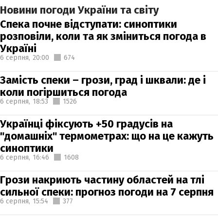
Новини погоди України та світу
Спека почне відступати: синоптики
розповіли, коли та як зміниться погода в
Україні
6 серпня,
20:00
674
Замість спеки – грози, град і шквали: де і
коли погіршиться погода
6 серпня,
18:53
1526
Українці фіксують +50 градусів на
"домашніх" термометрах: що на це кажуть
синоптики
6 серпня,
16:46
1608
Грози накриють частину областей на тлі
сильної спеки: прогноз погоди на 7 серпня
6 серпня,
15:54
377