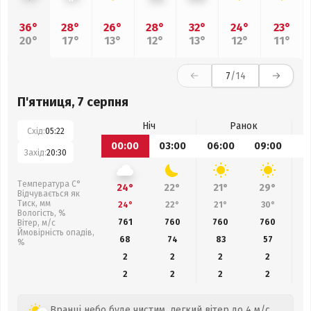
36°
28°
26°
28°
32°
24°
23°
20°
17°
13°
12°
13°
12°
11°
7
/14
П'ятниця, 7 серпня
Ніч
Ранок
Схід:
05:22
00:00
03:00
06:00
09:00
1
Захід:
20:30
Температура С°
24°
22°
21°
29°
Відчувається як
Тиск, мм
24°
22°
21°
30°
Вологість, %
761
760
760
760
Вітер, м/с
Ймовірність опадів,
68
74
83
57
%
2
2
2
2
2
2
2
2
Вранці небо буде чистим, легкий вітер до 4 м/с.