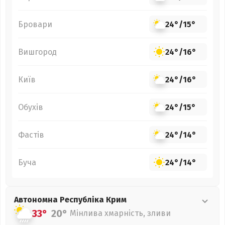
Бровари
24°
/
15°
Вишгород
24°
/
16°
Київ
24°
/
16°
Обухів
24°
/
15°
Фастів
24°
/
14°
Буча
24°
/
14°
Автономна Республіка Крим
33°
20°
Мінлива хмарність, зливи