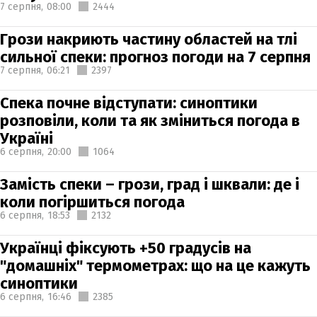
7 серпня,
08:00
2444
Грози накриють частину областей на тлі
сильної спеки: прогноз погоди на 7 серпня
7 серпня,
06:21
2397
Спека почне відступати: синоптики
розповіли, коли та як зміниться погода в
Україні
6 серпня,
20:00
1064
Замість спеки – грози, град і шквали: де і
коли погіршиться погода
6 серпня,
18:53
2132
Українці фіксують +50 градусів на
"домашніх" термометрах: що на це кажуть
синоптики
6 серпня,
16:46
2385