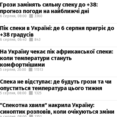
Грози замінять сильну спеку до +38:
прогноз погоди на найближчі дні
6 серпня,
08:00
3360
Пік спеки в Україні: де 6 серпня пригріє до
+38 градусів
6 серпня,
06:40
843
На Україну чекає пік африканської спеки:
коли температури стануть
комфортнішими
5 серпня,
20:00
11513
Спека не відступає: де будуть грози та чи
опуститься температура цього тижня
5 серпня,
08:00
1325
"Спекотна хвиля" накрила Україну:
синоптик розповів, коли очікуються зміни
4 серпня,
08:00
2351