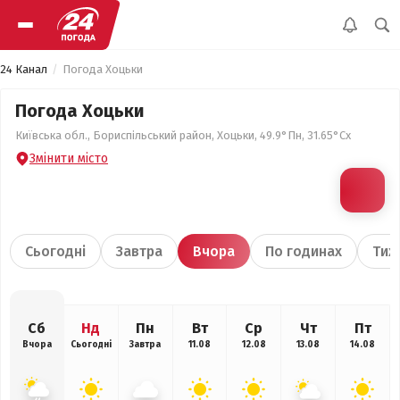
24 Канал
Погода Хоцьки
Погода Хоцьки
Київська обл., Бориспільський район, Хоцьки, 49.9°Пн, 31.65°Сх
Змінити місто
Сьогодні
Завтра
Вчора
По годинах
Тиж
Сб
Нд
Пн
Вт
Ср
Чт
Пт
Вчора
Сьогодні
Завтра
11.08
12.08
13.08
14.08