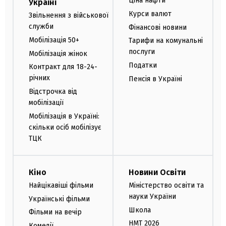
Ціна нафти
Україні
Курси валют
Звільнення з військової
служби
Фінансові новини
Мобілізація 50+
Тарифи на комунальні
послуги
Мобілізація жінок
Податки
Контракт для 18-24-
річних
Пенсія в Україні
Відстрочка від
мобілізації
Мобілізація в Україні:
скільки осіб мобілізує
ТЦК
Кіно
Новини Освіти
Найцікавіші фільми
Міністерство освіти та
науки України
Українські фільми
Школа
Фільми на вечір
НМТ 2026
Комедії