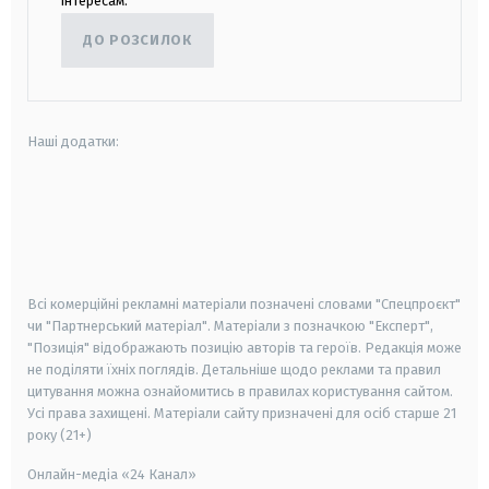
інтересам.
ДО РОЗСИЛОК
Наші додатки:
android
apple
smart tv
samsung smart tv
Всі комерційні рекламні матеріали позначені словами "Спецпроєкт"
чи "Партнерський матеріал". Матеріали з позначкою "Експерт",
"Позиція" відображають позицію авторів та героїв. Редакція може
не поділяти їхніх поглядів. Детальніше щодо реклами та правил
цитування можна ознайомитись в правилах користування сайтом.
Усі права захищені.
Матеріали сайту призначені для осіб старше
21
року (21+)
Онлайн-медіа «24 Канал»