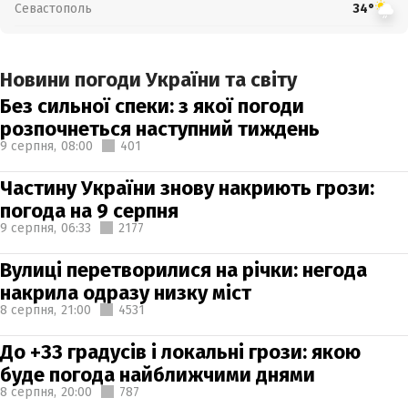
Севастополь
34°
Новини погоди України та світу
Без сильної спеки: з якої погоди
розпочнеться наступний тиждень
9 серпня,
08:00
401
Частину України знову накриють грози:
погода на 9 серпня
9 серпня,
06:33
2177
Вулиці перетворилися на річки: негода
накрила одразу низку міст
8 серпня,
21:00
4531
До +33 градусів і локальні грози: якою
буде погода найближчими днями
8 серпня,
20:00
787