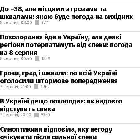
До +38, але місцями з грозами та
шквалами: якою буде погода на вихідних
8 серпня,
08:00
977
Похолодання йде в Україну, але деякі
регіони потерпатимуть від спеки: погода
на 8 серпня
8 серпня,
06:46
1339
Грози, град і шквали: по всій Україні
оголосили штормове попередження
7 серпня,
21:00
1962
В Україні дещо похолодає: як надовго
відступить спека
7 серпня,
20:00
9350
Синоптикиня відповіла, яку негоду
очікувати після сильної спеки