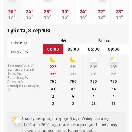
26°
24°
28°
30°
24°
22°
23°
17°
15°
14°
15°
14°
12°
11°
Субота, 8 серпня
Ніч
Ранок
Схід:
05:33
00:00
03:00
06:00
09:00
1
Захід:
20:25
Температура С°
22°
21°
20°
23°
Відчувається як
Тиск, мм
22°
21°
20°
23°
Вологість, %
760
760
760
760
Вітер, м/с
Ймовірність опадів,
81
83
83
84
%
2
4
4
4
2
2
23
53
Зранку хмарно, вітер до 6 м/с. Очікується від
+17°C до +26°C, одягайте легкий одяг. Після обіду
очікується прояснення. Надвечір небо