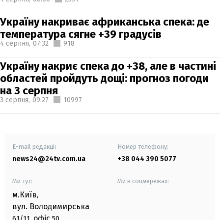
Україну накриває африканська спека: де
температура сягне +39 градусів
4 серпня,
07:32
918
Україну накриє спека до +38, але в частині
областей пройдуть дощі: прогноз погоди
на 3 серпня
3 серпня,
09:27
10997
E-mail редакції
Номер телефону:
news24@24tv.com.ua
+38 044 390 5077
Ми тут:
Ми в соцмережах:
м.Київ
,
вул. Володимирська
офіс
61/11,
50