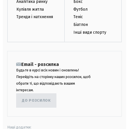
Аналітика ринку
Бокс
Купівля житла
Футбол
Тренди і натхнення
Теніс
Біатлон
Інші види спорту
Email - розсилка
Будьте в курсі всіх новин і оновлень!
Перейдіть на сторінку наших розсилок, щоб
обрати ті, що відповідають вашим
інтересам.
ДО РОЗСИЛОК
Наші додатки: