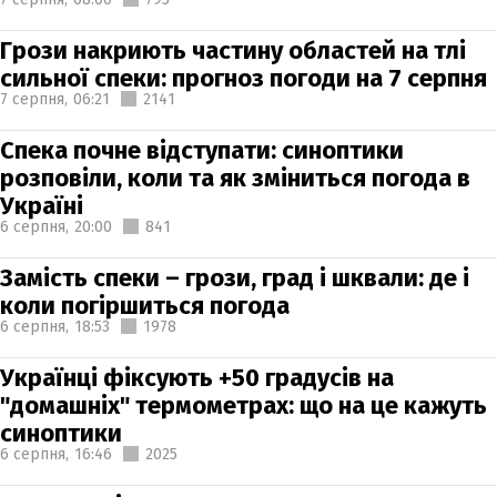
Грози накриють частину областей на тлі
сильної спеки: прогноз погоди на 7 серпня
7 серпня,
06:21
2141
Спека почне відступати: синоптики
розповіли, коли та як зміниться погода в
Україні
6 серпня,
20:00
841
Замість спеки – грози, град і шквали: де і
коли погіршиться погода
6 серпня,
18:53
1978
Українці фіксують +50 градусів на
"домашніх" термометрах: що на це кажуть
синоптики
6 серпня,
16:46
2025