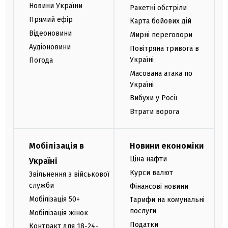
Новини України
Ракетні обстріли
Прямий ефір
Карта бойових дій
Відеоновини
Мирні переговори
Аудіоновини
Повітряна тривога в
Україні
Погода
Масована атака по
Україні
Вибухи у Росії
Втрати ворога
Мобілізація в
Новини економіки
Ціна нафти
Україні
Курси валют
Звільнення з військової
служби
Фінансові новини
Мобілізація 50+
Тарифи на комунальні
послуги
Мобілізація жінок
Податки
Контракт для 18-24-