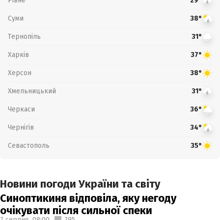
Рівне
29°
Суми
38°
Тернопіль
31°
Харків
37°
Херсон
38°
Хмельницький
31°
Черкаси
36°
Чернігів
34°
Севастополь
35°
Новини погоди України та світу
Синоптикиня відповіла, яку негоду
очікувати після сильної спеки
7 серпня,
08:00
795