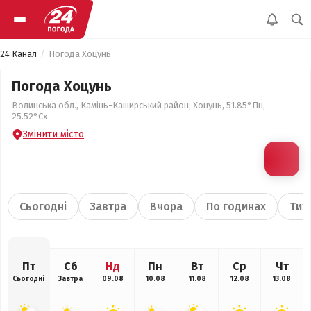
24 Канал
Погода Хоцунь
Погода Хоцунь
Волинська обл., Камінь-Каширський район, Хоцунь, 51.85°Пн,
25.52°Сх
Змінити місто
Сьогодні
Завтра
Вчора
По годинах
Тиж
Пт
Сб
Нд
Пн
Вт
Ср
Чт
Сьогодні
Завтра
09.08
10.08
11.08
12.08
13.08