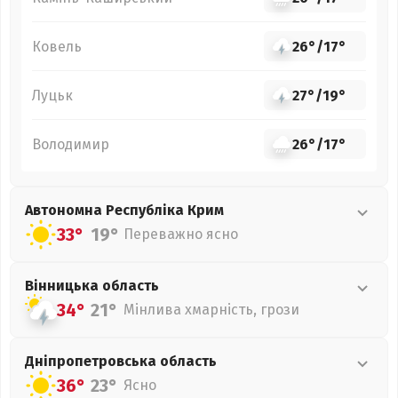
Ковель
26°
/
17°
Луцьк
27°
/
19°
Володимир
26°
/
17°
Автономна Республіка Крим
33°
19°
Переважно ясно
Вінницька
область
34°
21°
Мінлива хмарність, грози
Дніпропетровська
область
36°
23°
Ясно