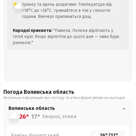
Зранку та вдень дощитиме. Температура від
+18°C до +26°C, тримайтеся в тіні у спекотні
години. Ввечері припиниться дощ.
Народні прикмети:
"Пимена. Лелеки відлітають у
теплі краї. Якщо відлетіли до цього дня — зима буде
ранньою."
Погода Волинська
область
Актуальна інформація про погоду та атмосферні умови на сьогодні
Волинська
область
26°
17°
Хмарно, зливи
Камінь-Каширський
26°
/
17°