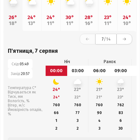
26°
24°
24°
30°
28°
23°
24°
18°
13°
11°
11°
16°
11°
10°
7
/14
П'ятниця, 7 серпня
Ніч
Ранок
Схід:
05:49
00:00
03:00
06:00
09:00
1
Захід:
20:57
Температура С°
24°
22°
21°
23°
Відчувається як
Тиск, мм
24°
22°
21°
23°
Вологість, %
760
760
760
762
Вітер, м/с
Ймовірність опадів,
66
77
90
83
%
1
3
4
6
2
2
3
30