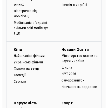
річних
Пенсія в Україні
Відстрочка від
мобілізації
Мобілізація в Україні:
скільки осіб мобілізує
ТЦК
Кіно
Новини Освіти
Найцікавіші фільми
Міністерство освіти та
науки України
Українські фільми
Школа
Фільми на вечір
НМТ 2026
Комедії
Саморозвиток
Серіали
Навчання за кордоном
Нерухомість
Спорт