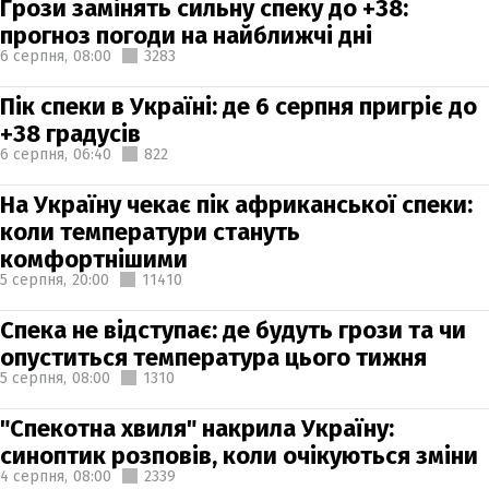
Грози замінять сильну спеку до +38:
прогноз погоди на найближчі дні
6 серпня,
08:00
3283
Пік спеки в Україні: де 6 серпня пригріє до
+38 градусів
6 серпня,
06:40
822
На Україну чекає пік африканської спеки:
коли температури стануть
комфортнішими
5 серпня,
20:00
11410
Спека не відступає: де будуть грози та чи
опуститься температура цього тижня
5 серпня,
08:00
1310
"Спекотна хвиля" накрила Україну:
синоптик розповів, коли очікуються зміни
4 серпня,
08:00
2339