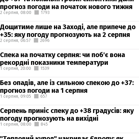
прогноз погоди на початок нового тижня
2 серпня,
08:00
1793
Дощитиме лише на Заході, але припече до
+35: яку погоду прогнозують на 2 серпня
2 серпня,
06:57
2696
Спека на початку серпня: чи поб'є вона
рекордні показники температури
1 серпня,
20:00
1539
Без опадів, але із сильною спекою до +37:
прогноз погоди на 1 серпня
1 серпня,
09:05
657
Серпень приніс спеку до +38 градусів: яку
погоду прогнозують на вихідні
1 серпня,
08:00
845
"Тепловий купол" накриває Європу: як