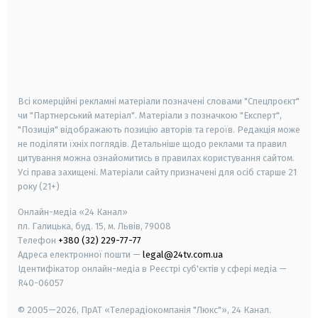
android
apple
smart tv
samsung smart tv
Всі комерційні рекламні матеріали позначені словами "Спецпроєкт"
чи "Партнерський матеріал". Матеріали з позначкою "Експерт",
"Позиція" відображають позицію авторів та героїв. Редакція може
не поділяти їхніх поглядів. Детальніше щодо реклами та правил
цитування можна ознайомитись в правилах користування сайтом.
Усі права захищені.
Матеріали сайту призначені для осіб старше
21
року (21+)
Онлайн-медіа «24 Канал»
пл. Галицька, буд. 15, м. Львів, 79008
Телефон
+380 (32) 229-77-77
Адреса електронної пошти —
legal@24tv.com.ua
Ідентифікатор онлайн-медіа в Реєстрі суб'єктів у сфері медіа —
R40-06057
© 2005—2026,
ПрАТ «Телерадіокомпанія "Люкс"», 24 Канал.