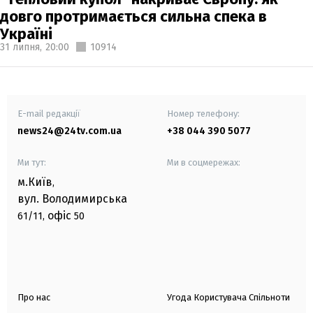
довго протримається сильна спека в
Україні
31 липня,
20:00
10914
E-mail редакції
Номер телефону:
news24@24tv.com.ua
+38 044 390 5077
Ми тут:
Ми в соцмережах:
м.Київ
,
вул. Володимирська
офіс
61/11,
50
Про нас
Угода Користувача Спільноти