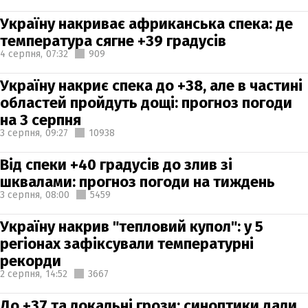
Україну накриває африканська спека: де
температура сягне +39 градусів
4 серпня,
07:32
909
Україну накриє спека до +38, але в частині
областей пройдуть дощі: прогноз погоди
на 3 серпня
3 серпня,
09:27
10938
Від спеки +40 градусів до злив зі
шквалами: прогноз погоди на тиждень
3 серпня,
08:00
5459
Україну накрив "тепловий купол": у 5
регіонах зафіксували температурні
рекорди
2 серпня,
14:52
3667
До +37 та локальні грози: синоптики дали