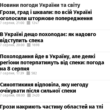
Новини погоди України та світу
Грози, град і шквали: по всій Україні
оголосили штормове попередження
7 серпня,
21:00
1247
В Україні дещо похолодає: як надовго
відступить спека
7 серпня,
20:00
1698
Похолодання йде в Україну, але деякі
регіони потерпатимуть від спеки: погода
на 8 серпня
7 серпня,
17:39
582
Синоптикиня відповіла, яку негоду
очікувати після сильної спеки
7 серпня,
08:00
2420
Грози накриють частину областей на тлі