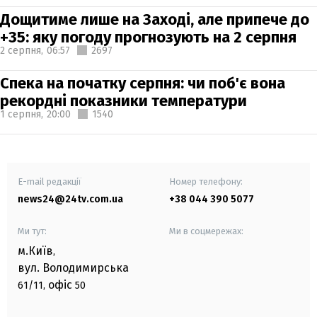
Дощитиме лише на Заході, але припече до
+35: яку погоду прогнозують на 2 серпня
2 серпня,
06:57
2697
Спека на початку серпня: чи поб'є вона
рекордні показники температури
1 серпня,
20:00
1540
E-mail редакції
Номер телефону:
news24@24tv.com.ua
+38 044 390 5077
Ми тут:
Ми в соцмережах:
м.Київ
,
вул. Володимирська
офіс
61/11,
50