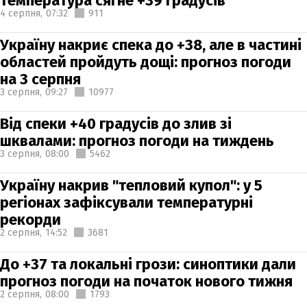
температура сягне +39 градусів
4 серпня,
07:32
911
Україну накриє спека до +38, але в частині
областей пройдуть дощі: прогноз погоди
на 3 серпня
3 серпня,
09:27
10977
Від спеки +40 градусів до злив зі
шквалами: прогноз погоди на тиждень
3 серпня,
08:00
5462
Україну накрив "тепловий купол": у 5
регіонах зафіксували температурні
рекорди
2 серпня,
14:52
3681
До +37 та локальні грози: синоптики дали
прогноз погоди на початок нового тижня
2 серпня,
08:00
1793