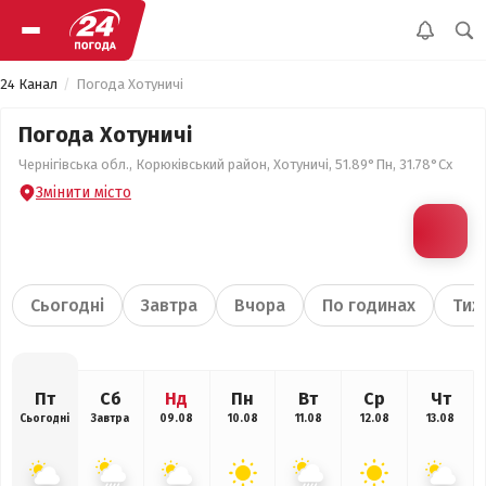
24 Канал
Погода Хотуничі
Погода Хотуничі
Чернігівська обл., Корюківський район, Хотуничі, 51.89°Пн, 31.78°Сх
Змінити місто
Сьогодні
Завтра
Вчора
По годинах
Тиж
Пт
Сб
Нд
Пн
Вт
Ср
Чт
Сьогодні
Завтра
09.08
10.08
11.08
12.08
13.08