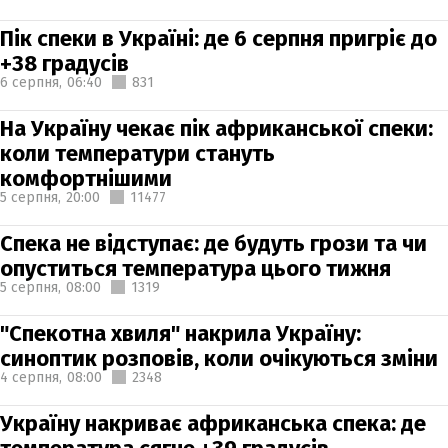
Пік спеки в Україні: де 6 серпня пригріє до
+38 градусів
6 серпня,
06:40
831
На Україну чекає пік африканської спеки:
коли температури стануть
комфортнішими
5 серпня,
20:00
11477
Спека не відступає: де будуть грози та чи
опуститься температура цього тижня
5 серпня,
08:00
1319
"Спекотна хвиля" накрила Україну:
синоптик розповів, коли очікуються зміни
4 серпня,
08:00
2348
Україну накриває африканська спека: де