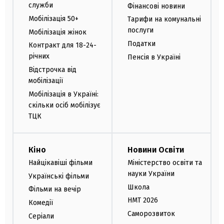
служби
Фінансові новини
Мобілізація 50+
Тарифи на комунальні
послуги
Мобілізація жінок
Податки
Контракт для 18-24-
річних
Пенсія в Україні
Відстрочка від
мобілізації
Мобілізація в Україні:
скільки осіб мобілізує
ТЦК
Кіно
Новини Освіти
Найцікавіші фільми
Міністерство освіти та
науки України
Українські фільми
Школа
Фільми на вечір
НМТ 2026
Комедії
Саморозвиток
Серіали