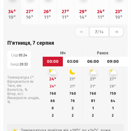
34°
27°
26°
27°
29°
24°
23°
19°
16°
11°
11°
14°
11°
10°
7
/14
П'ятниця, 7 серпня
Ніч
Ранок
Схід:
05:24
00:00
03:00
06:00
09:00
1
Захід:
20:33
Температура С°
24°
21°
21°
27°
Відчувається як
Тиск, мм
24°
21°
21°
28°
Вологість, %
760
760
760
759
Вітер, м/с
Ймовірність опадів,
66
76
81
64
%
0
2
1
1
2
2
2
2
Температура повітря від +19°C до +34°C, дуже