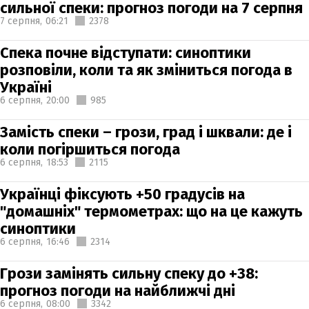
сильної спеки: прогноз погоди на 7 серпня
7 серпня,
06:21
2378
Спека почне відступати: синоптики
розповіли, коли та як зміниться погода в
Україні
6 серпня,
20:00
985
Замість спеки – грози, град і шквали: де і
коли погіршиться погода
6 серпня,
18:53
2115
Українці фіксують +50 градусів на
"домашніх" термометрах: що на це кажуть
синоптики
6 серпня,
16:46
2314
Грози замінять сильну спеку до +38:
прогноз погоди на найближчі дні
6 серпня,
08:00
3342