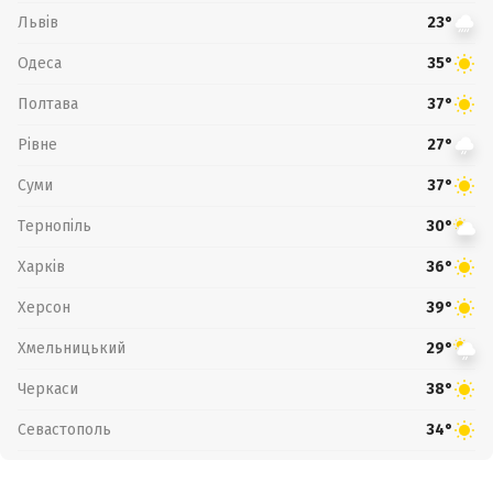
Львів
23°
Одеса
35°
Полтава
37°
Рівне
27°
Суми
37°
Тернопіль
30°
Харків
36°
Херсон
39°
Хмельницький
29°
Черкаси
38°
Севастополь
34°