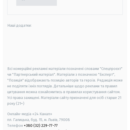
Наші додатки:
android
apple
smart tv
samsung smart tv
Всі комерційні рекламні матеріали позначені словами "Спецпроєкт"
чи "Партнерський матеріал". Матеріали з позначкою "Експерт",
"Позиція" відображають позицію авторів та героїв. Редакція може
не поділяти їхніх поглядів. Детальніше щодо реклами та правил
цитування можна ознайомитись в правилах користування сайтом.
Усі права захищені.
Матеріали сайту призначені для осіб старше
21
року (21+)
Онлайн-медіа «24 Канал»
пл. Галицька, буд. 15, м. Львів, 79008
Телефон
+380 (32) 229-77-77