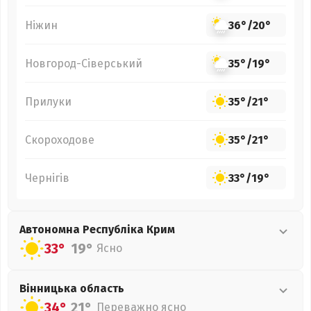
Ніжин
36°
/
20°
Новгород-Сіверський
35°
/
19°
Прилуки
35°
/
21°
Скороходове
35°
/
21°
Чернігів
33°
/
19°
Автономна Республіка Крим
33°
19°
Ясно
Вінницька
область
34°
21°
Переважно ясно