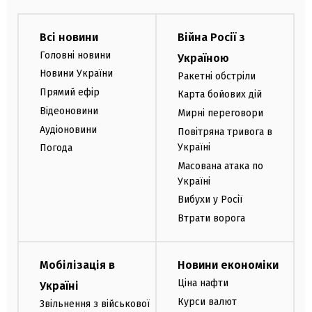
Всі новини
Війна Росії з
Головні новини
Україною
Новини України
Ракетні обстріли
Прямий ефір
Карта бойових дій
Відеоновини
Мирні переговори
Аудіоновини
Повітряна тривога в
Україні
Погода
Масована атака по
Україні
Вибухи у Росії
Втрати ворога
Мобілізація в
Новини економіки
Ціна нафти
Україні
Курси валют
Звільнення з військової