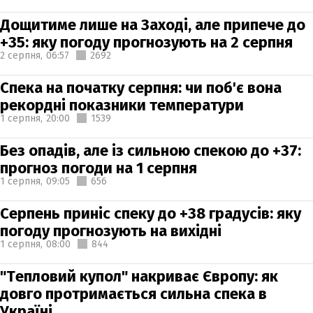
Дощитиме лише на Заході, але припече до
+35: яку погоду прогнозують на 2 серпня
2 серпня,
06:57
2692
Спека на початку серпня: чи поб'є вона
рекордні показники температури
1 серпня,
20:00
1539
Без опадів, але із сильною спекою до +37:
прогноз погоди на 1 серпня
1 серпня,
09:05
656
Серпень приніс спеку до +38 градусів: яку
погоду прогнозують на вихідні
1 серпня,
08:00
844
"Тепловий купол" накриває Європу: як
довго протримається сильна спека в
Україні