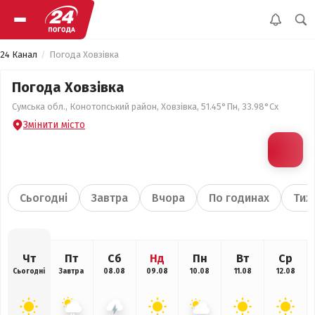
24 Канал
Погода Ховзівка
Погода Ховзівка
Сумська обл., Конотопський район, Ховзівка, 51.45°Пн, 33.98°Сх
Змінити місто
Сьогодні
Завтра
Вчора
По годинах
Тиж
Чт
Пт
Сб
Нд
Пн
Вт
Ср
Сьогодні
Завтра
08.08
09.08
10.08
11.08
12.08