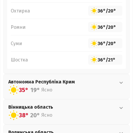
Охтирка
36°
/
20°
Ромни
36°
/
20°
Суми
36°
/
20°
Шостка
36°
/
21°
Автономна Республіка Крим
35°
19°
Ясно
Вінницька
область
38°
20°
Ясно
Волинська
область