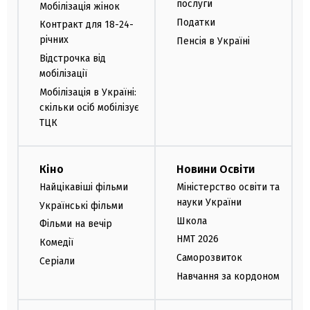
послуги
Мобілізація жінок
Податки
Контракт для 18-24-
річних
Пенсія в Україні
Відстрочка від
мобілізації
Мобілізація в Україні:
скільки осіб мобілізує
ТЦК
Кіно
Новини Освіти
Найцікавіші фільми
Міністерство освіти та
науки України
Українські фільми
Школа
Фільми на вечір
НМТ 2026
Комедії
Саморозвиток
Серіали
Навчання за кордоном