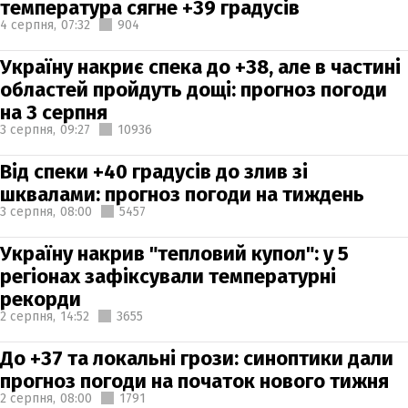
температура сягне +39 градусів
4 серпня,
07:32
904
Україну накриє спека до +38, але в частині
областей пройдуть дощі: прогноз погоди
на 3 серпня
3 серпня,
09:27
10936
Від спеки +40 градусів до злив зі
шквалами: прогноз погоди на тиждень
3 серпня,
08:00
5457
Україну накрив "тепловий купол": у 5
регіонах зафіксували температурні
рекорди
2 серпня,
14:52
3655
До +37 та локальні грози: синоптики дали
прогноз погоди на початок нового тижня
2 серпня,
08:00
1791