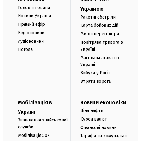
Головні новини
Україною
Новини України
Ракетні обстріли
Прямий ефір
Карта бойових дій
Відеоновини
Мирні переговори
Аудіоновини
Повітряна тривога в
Україні
Погода
Масована атака по
Україні
Вибухи у Росії
Втрати ворога
Мобілізація в
Новини економіки
Ціна нафти
Україні
Курси валют
Звільнення з військової
служби
Фінансові новини
Мобілізація 50+
Тарифи на комунальні