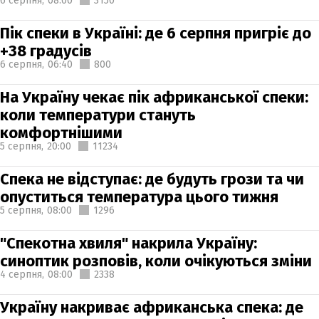
6 серпня,
08:00
3150
Пік спеки в Україні: де 6 серпня пригріє до
+38 градусів
6 серпня,
06:40
800
На Україну чекає пік африканської спеки:
коли температури стануть
комфортнішими
5 серпня,
20:00
11234
Спека не відступає: де будуть грози та чи
опуститься температура цього тижня
5 серпня,
08:00
1296
"Спекотна хвиля" накрила Україну:
синоптик розповів, коли очікуються зміни
4 серпня,
08:00
2338
Україну накриває африканська спека: де