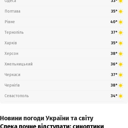
Одеса
33°
Полтава
35°
Рівне
40°
Тернопіль
37°
Харків
35°
Херсон
38°
Хмельницький
36°
Черкаси
37°
Чернігів
38°
Севастополь
34°
Новини погоди України та світу
Спека почне відступати: синоптики