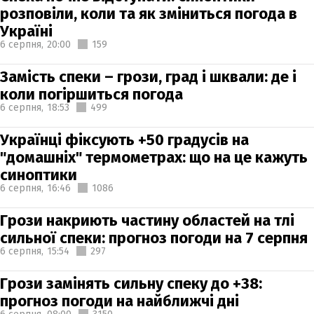
розповіли, коли та як зміниться погода в
Україні
6 серпня,
20:00
159
Замість спеки – грози, град і шквали: де і
коли погіршиться погода
6 серпня,
18:53
499
Українці фіксують +50 градусів на
"домашніх" термометрах: що на це кажуть
синоптики
6 серпня,
16:46
1086
Грози накриють частину областей на тлі
сильної спеки: прогноз погоди на 7 серпня
6 серпня,
15:54
297
Грози замінять сильну спеку до +38:
прогноз погоди на найближчі дні