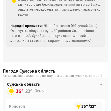
дня небо буде безхмарним, легкий вітер до 3 м/с,
опадів не передбачається, залишаємо парасольку
вдома.
Народні прикмети:
"Преображення (Яблучний Спас).
Освячують яблука і груші. "Прийшов Спас — пішло
літо від нас". Сухий день — суха осінь, мокрий —
мокра. Ночі стають по-справжньому холодними."
Погода Сумська
область
Актуальна інформація про погоду та атмосферні умови на сьогодні
Сумська
область
36°
22°
Ясно
Конотоп
36°
/
22°