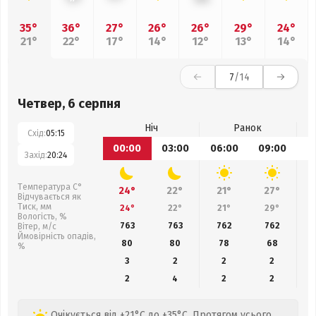
35°
36°
27°
26°
26°
29°
24°
21°
22°
17°
14°
12°
13°
14°
7
/14
Четвер, 6 серпня
Ніч
Ранок
Схід:
05:15
00:00
03:00
06:00
09:00
1
Захід:
20:24
Температура С°
24°
22°
21°
27°
Відчувається як
Тиск, мм
24°
22°
21°
29°
Вологість, %
763
763
762
762
Вітер, м/с
Ймовірність опадів,
80
80
78
68
%
3
2
2
2
2
4
2
2
Очікується від +21°C до +35°C. Протягом усього