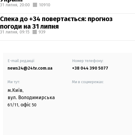
31 липня,
20:00
10910
Спека до +34 повертається: прогноз
погоди на 31 липня
31 липня,
09:15
939
E-mail редакції
Номер телефону:
news24@24tv.com.ua
+38 044 390 5077
Ми тут:
Ми в соцмережах:
м.Київ
,
вул. Володимирська
офіс
61/11,
50