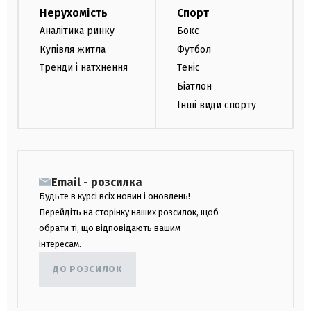
Нерухомість
Спорт
Аналітика ринку
Бокс
Купівля житла
Футбол
Тренди і натхнення
Теніс
Біатлон
Інші види спорту
Email - розсилка
Будьте в курсі всіх новин і оновлень!
Перейдіть на сторінку наших розсилок, щоб
обрати ті, що відповідають вашим
інтересам.
ДО РОЗСИЛОК