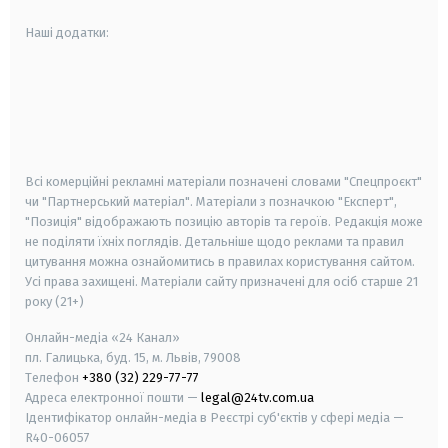
Наші додатки:
android
apple
smart tv
samsung smart tv
Всі комерційні рекламні матеріали позначені словами "Спецпроєкт"
чи "Партнерський матеріал". Матеріали з позначкою "Експерт",
"Позиція" відображають позицію авторів та героїв. Редакція може
не поділяти їхніх поглядів. Детальніше щодо реклами та правил
цитування можна ознайомитись в правилах користування сайтом.
Усі права захищені.
Матеріали сайту призначені для осіб старше
21
року (21+)
Онлайн-медіа «24 Канал»
пл. Галицька, буд. 15, м. Львів, 79008
Телефон
+380 (32) 229-77-77
Адреса електронної пошти —
legal@24tv.com.ua
Ідентифікатор онлайн-медіа в Реєстрі суб'єктів у сфері медіа —
R40-06057