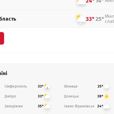
24°
14°
Мін
Мін
33°
25°
бласть
сла
їні
Сімферополь
Вінниця
33°
25°
Дніпро
Донецьк
33°
38°
Запоріжжя
Івано-Франківськ
35°
24°