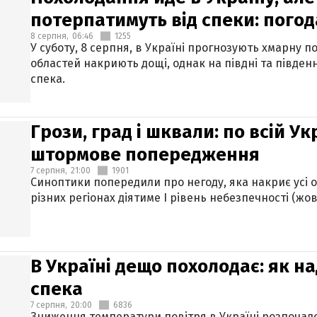
потерпатимуть від спеки: погод
8 серпня,
06:46
1255
У суботу, 8 серпня, в Україні прогнозують хмарну п
областей накриють дощі, однак на півдні та півден
спека.
Грози, град і шквали: по всій У
штормове попередження
7 серпня,
21:00
1901
Синоптики попередили про негоду, яка накриє усі об
різних регіонах діятиме І рівень небезпечності (жов
В Україні дещо похолодає: як н
спека
7 серпня,
20:00
6836
Зниження температури повітря в Україні розпочалос