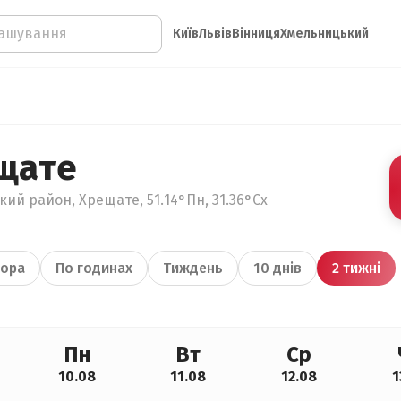
Київ
Львів
Вінниця
Хмельницький
щате
ький район, Хрещате, 51.14°Пн, 31.36°Сх
ора
По годинах
Тиждень
10 днів
2 тижні
Пн
Вт
Ср
10.08
11.08
12.08
1