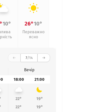
°
10°
26°
10°
нлива
Переважно
рність
ясно
7
/14
Вечір
00
18:00
21:00
°
22°
19°
°
22°
19°