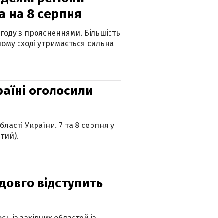
а на 8 серпня
огоду з проясненнями. Більшість
ному сході утримається сильна
країні оголосили
ласті України. 7 та 8 серпня у
тий).
адовго відступить
ь із західних областей із