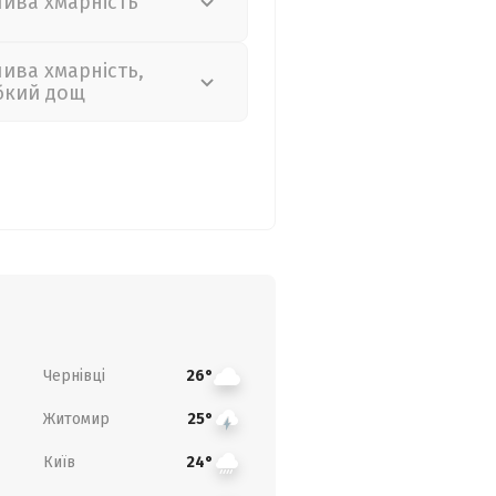
лива хмарність
лива хмарність,
бкий дощ
Чернівці
26°
Житомир
25°
Київ
24°