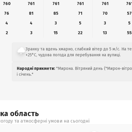
760
761
761
761
761
76
76
81
85
71
70
57
4
4
3
5
3
5
2
3
15
22
13
55
Зранку та вдень хмарно, слабкий вітер до 5 м/с. На т
+25°C, чудова погода для перебування на вулиці.
Народні прикмети:
"Мирона. Вітряний день ("Мирон-вітро
і січень."
ька
область
огоду та атмосферні умови на сьогодні