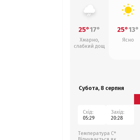
25°
17°
25°
13°
Хмарно,
Ясно
слабкий дощ
Субота, 8 серпня
Схід:
Захід:
05:29
20:28
Температура С°
Відчувається як