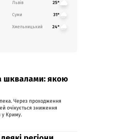
Львів
25°
Суми
31°
Хмельницький
24°
та шквалами: якою
спека. Через проходження
ей очікується зниження
 у Криму.
 деякі регіони