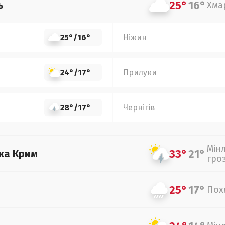
25°
16°
ь
Хма
25°
/
16°
Ніжин
24°
/
17°
Прилуки
28°
/
17°
Чернігів
Мін
33°
21°
ка Крим
гро
25°
17°
Пох