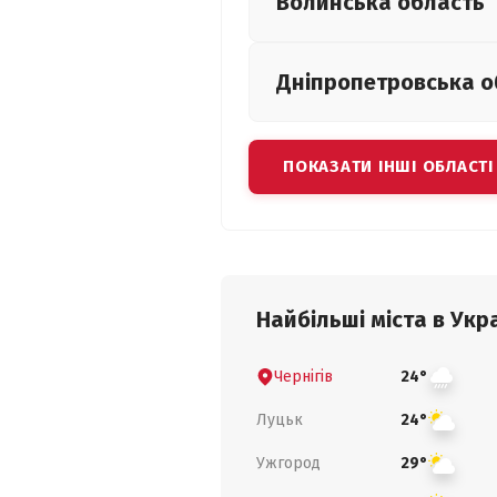
Волинська
область
Дніпропетровська
о
ПОКАЗАТИ ІНШІ ОБЛАСТІ
Найбільші міста в Укра
Чернігів
24°
Луцьк
24°
Ужгород
29°