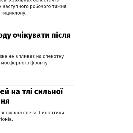
 наступного робочого тижня
нтициклону.
оду очікувати після
айже не впливає на спекотну
атмосферного фронту
й на тлі сильної
пня
ься сильна спека. Синоптики
іонів.