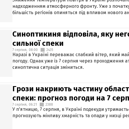
надходженням атмосферного фронту. Уже з початку
більшість регіонів опиняться під впливом нового а
Синоптикиня відповіла, яку нег
сильної спеки
7 серпня,
08:00
2435
Наразі в Україні переважає слабкий вітер, який м
погоду. Однак уже із 7 серпня через проходження 
синоптична ситуація зміниться.
Грози накриють частину областе
спеки: прогноз погоди на 7 сер
7 серпня,
06:21
2388
У п'ятницю, 7 серпня, в Україні подекуди утримаєт
прогнозують мінливу хмарність та опади у низці рег