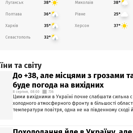
Луганськ
Миколаїв
38°
38°
Полтава
Рівне
36°
25°
Харків
Херсон
35°
37°
Севастополь
32°
ни та світу
До +38, але місцями з грозами 
буде погода на вихідних
8 серпня,
08:00
736
Цими вихідними в Україні почне слабшати сильна 
холодного атмосферного фронту в більшості област
температури повітря, одна не на південному сході й
Похолодання йде в Україну, але