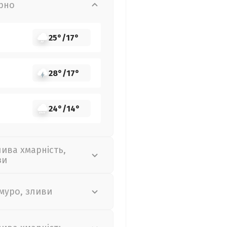
рно
25°
/
17°
28°
/
17°
24°
/
14°
лива хмарність,
зи
муро, зливи