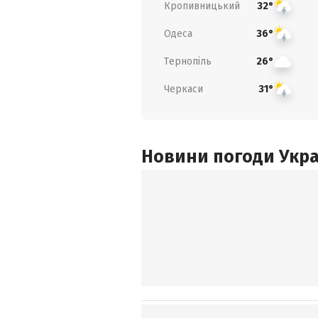
Кропивницький
32°
Одеса
36°
Тернопіль
26°
Черкаси
31°
Новини погоди Украї