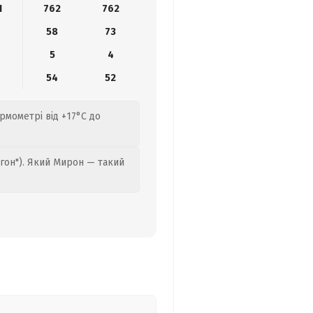
1
762
762
58
73
5
4
54
52
ермометрі від +17°C до
гон"). Який Мирон — такий