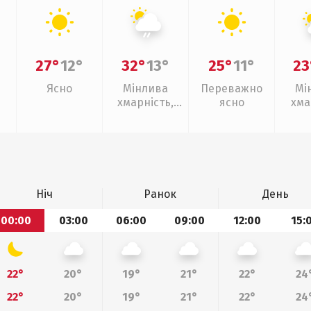
27°
12°
32°
13°
25°
11°
23
Ясно
Мінлива
Переважно
Мі
хмарність,
ясно
хма
слабкий дощ
Ніч
Ранок
День
00:00
03:00
06:00
09:00
12:00
15:
22°
20°
19°
21°
22°
24
22°
20°
19°
21°
22°
24