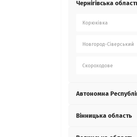
Чернігівська
област
Корюківка
Новгород-Сіверський
Скороходове
Автономна Республі
Вінницька
область