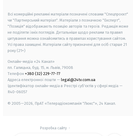
smart tv
samsung smart tv
Всі комерційні рекламні матеріали позначені словами "Спецпроєкт"
чи "Партнерський матеріал". Матеріали з позначкою "Експерт",
"Позиція" відображають позицію авторів та героїв. Редакція може
не поділяти їхніх поглядів. Детальніше щодо реклами та правил
цитування можна ознайомитись в правилах користування сайтом.
Усі права захищені.
Матеріали сайту призначені для осіб старше
21
року (21+)
Онлайн-медіа «24 Канал»
пл. Галицька, буд. 15, м. Львів, 79008
Телефон
+380 (32) 229-77-77
Адреса електронної пошти —
legal@24tv.com.ua
Ідентифікатор онлайн-медіа в Реєстрі суб'єктів у сфері медіа —
R40-06057
© 2005—2026,
ПрАТ «Телерадіокомпанія "Люкс"», 24 Канал.
Розробка сайту
-