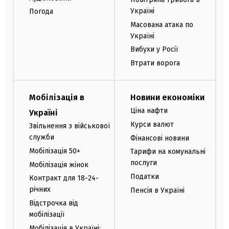
Україні
Погода
Масована атака по
Україні
Вибухи у Росії
Втрати ворога
Мобілізація в
Новини економіки
Ціна нафти
Україні
Курси валют
Звільнення з військової
служби
Фінансові новини
Мобілізація 50+
Тарифи на комунальні
послуги
Мобілізація жінок
Податки
Контракт для 18-24-
річних
Пенсія в Україні
Відстрочка від
мобілізації
Мобілізація в Україні: