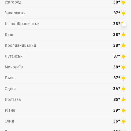
Ужгород
38°
Запоріжжя
37°
Івано-Франківськ
38°
Київ
38°
Кропивницький
38°
Луганськ
37°
Миколаїв
38°
Львів
37°
Одеса
34°
Полтава
35°
Рівне
39°
Суми
36°