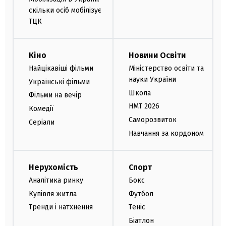
скільки осіб мобілізує
ТЦК
Кіно
Новини Освіти
Найцікавіші фільми
Міністерство освіти та
науки України
Українські фільми
Школа
Фільми на вечір
НМТ 2026
Комедії
Саморозвиток
Серіали
Навчання за кордоном
Нерухомість
Спорт
Аналітика ринку
Бокс
Купівля житла
Футбол
Тренди і натхнення
Теніс
Біатлон