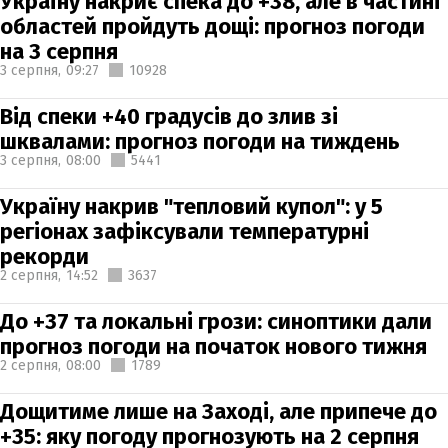
Україну накриє спека до +38, але в частині
областей пройдуть дощі: прогноз погоди
на 3 серпня
3 серпня,
09:27
10928
Від спеки +40 градусів до злив зі
шквалами: прогноз погоди на тиждень
3 серпня,
08:00
5441
Україну накрив "тепловий купол": у 5
регіонах зафіксували температурні
рекорди
2 серпня,
14:52
3637
До +37 та локальні грози: синоптики дали
прогноз погоди на початок нового тижня
2 серпня,
08:00
1789
Дощитиме лише на Заході, але припече до
+35: яку погоду прогнозують на 2 серпня