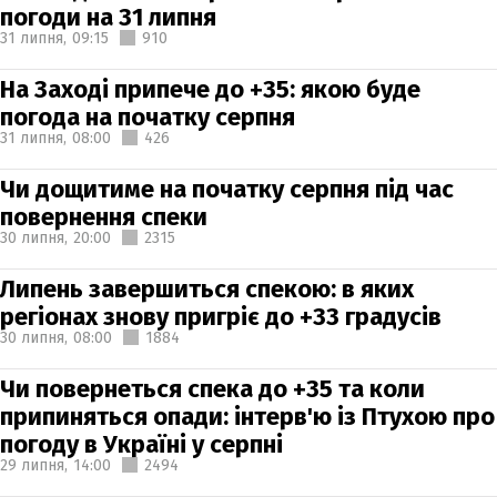
погоди на 31 липня
31 липня,
09:15
910
На Заході припече до +35: якою буде
погода на початку серпня
31 липня,
08:00
426
Чи дощитиме на початку серпня під час
повернення спеки
30 липня,
20:00
2315
Липень завершиться спекою: в яких
регіонах знову пригріє до +33 градусів
30 липня,
08:00
1884
Чи повернеться спека до +35 та коли
припиняться опади: інтерв'ю із Птухою про
погоду в Україні у серпні
29 липня,
14:00
2494