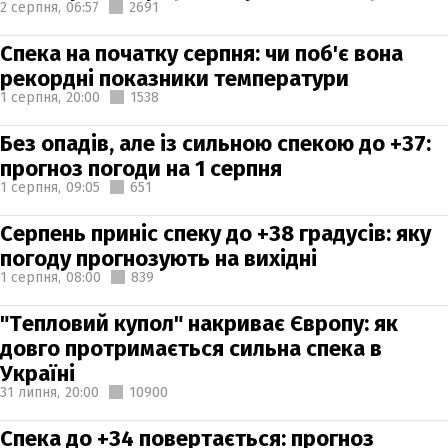
2 серпня,
06:57
2691
Спека на початку серпня: чи поб'є вона
рекордні показники температури
1 серпня,
20:00
1538
Без опадів, але із сильною спекою до +37:
прогноз погоди на 1 серпня
1 серпня,
09:05
651
Серпень приніс спеку до +38 градусів: яку
погоду прогнозують на вихідні
1 серпня,
08:00
839
"Тепловий купол" накриває Європу: як
довго протримається сильна спека в
Україні
31 липня,
20:00
10900
Спека до +34 повертається: прогноз