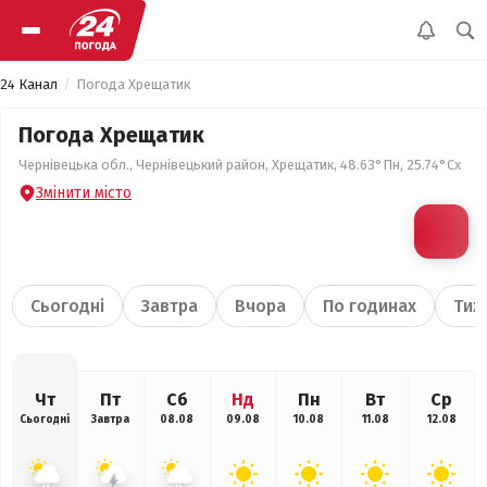
24 Канал
Погода Хрещатик
Погода Хрещатик
Чернівецька обл., Чернівецький район, Хрещатик, 48.63°Пн, 25.74°Сх
Змінити місто
Сьогодні
Завтра
Вчора
По годинах
Тиж
Чт
Пт
Сб
Нд
Пн
Вт
Ср
Сьогодні
Завтра
08.08
09.08
10.08
11.08
12.08