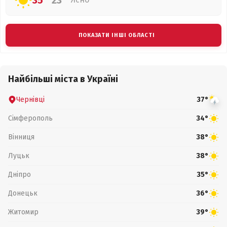
35°
23°
ПОКАЗАТИ ІНШІ ОБЛАСТІ
Найбільші міста в Україні
Чернівці
37°
Сімферополь
34°
Вінниця
38°
Луцьк
38°
Дніпро
35°
Донецьк
36°
Житомир
39°