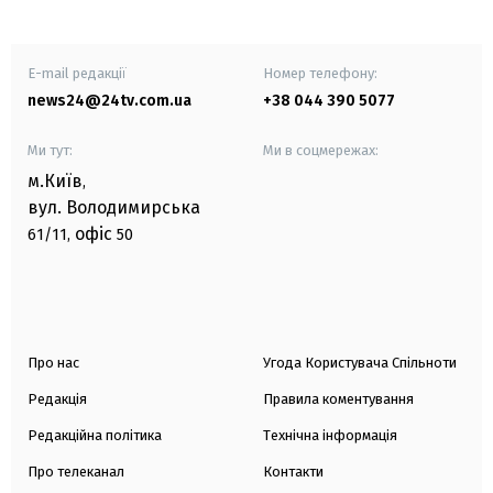
E-mail редакції
Номер телефону:
news24@24tv.com.ua
+38 044 390 5077
Ми тут:
Ми в соцмережах:
м.Київ
,
вул. Володимирська
офіс
61/11,
50
Про нас
Угода Користувача Спільноти
Редакція
Правила коментування
Редакційна політика
Технічна інформація
Про телеканал
Контакти