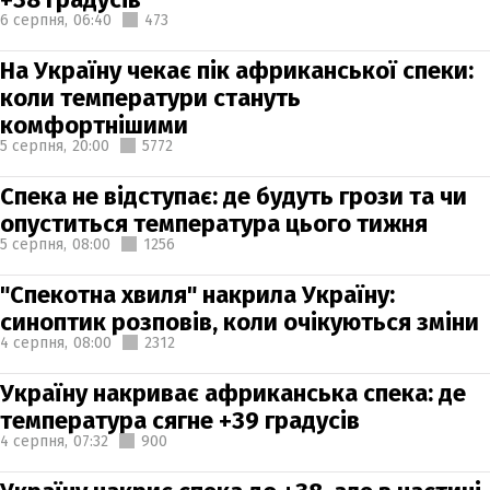
6 серпня,
06:40
473
На Україну чекає пік африканської спеки:
коли температури стануть
комфортнішими
5 серпня,
20:00
5772
Спека не відступає: де будуть грози та чи
опуститься температура цього тижня
5 серпня,
08:00
1256
"Спекотна хвиля" накрила Україну:
синоптик розповів, коли очікуються зміни
4 серпня,
08:00
2312
Україну накриває африканська спека: де
температура сягне +39 градусів
4 серпня,
07:32
900