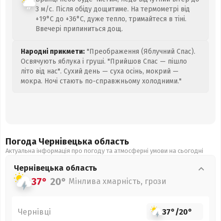
3 м/с. Після обіду дощитиме. На термометрі від
+19°C до +36°C, дуже тепло, тримайтеся в тіні.
Ввечері припиниться дощ.
Народні прикмети:
"Преображення (Яблучний Спас).
Освячують яблука і груші. "Прийшов Спас — пішло
літо від нас". Сухий день — суха осінь, мокрий —
мокра. Ночі стають по-справжньому холодними."
Погода Чернівецька
область
Актуальна інформація про погоду та атмосферні умови на сьогодні
Чернівецька
область
37°
20°
Мінлива хмарність, грози
Чернівці
37°
/
20°