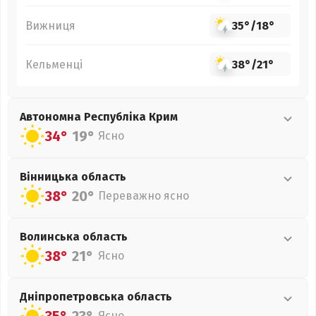
Вижниця
35°
/
18°
Кельменці
38°
/
21°
Автономна Республіка Крим
34°
19°
Ясно
Вінницька
область
38°
20°
Переважно ясно
Волинська
область
38°
21°
Ясно
Дніпропетровська
область
Ясно