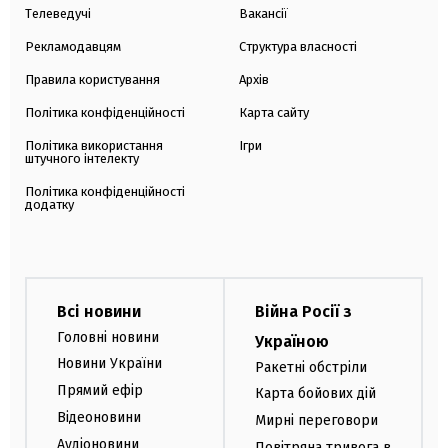
Телеведучі
Вакансії
Рекламодавцям
Структура власності
Правила користування
Архів
Політика конфіденційності
Карта сайту
Політика використання
Ігри
штучного інтелекту
Політика конфіденційності
додатку
Всі новини
Війна Росії з
Головні новини
Україною
Новини України
Ракетні обстріли
Прямий ефір
Карта бойових дій
Відеоновини
Мирні переговори
Аудіоновини
Повітряна тривога в