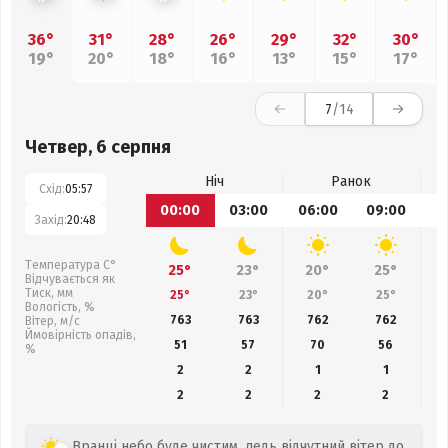
36°
31°
28°
26°
29°
32°
30°
19°
20°
18°
16°
13°
15°
17°
7
/14
Четвер, 6 серпня
Ніч
Ранок
Схід:
05:57
00:00
03:00
06:00
09:00
1
Захід:
20:48
Температура С°
25°
23°
20°
25°
Відчувається як
Тиск, мм
25°
23°
20°
25°
Вологість, %
763
763
762
762
Вітер, м/с
Ймовірність опадів,
51
57
70
56
%
2
2
1
1
2
2
2
2
Вранці небо буде чистим, ледь відчутний вітер до