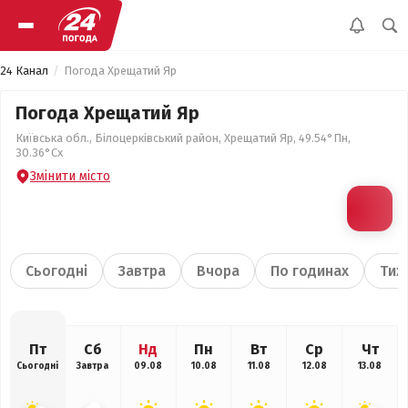
24 Канал
Погода Хрещатий Яр
Погода Хрещатий Яр
Київська обл., Білоцерківський район, Хрещатий Яр, 49.54°Пн,
30.36°Сх
Змінити місто
Сьогодні
Завтра
Вчора
По годинах
Тиж
Пт
Сб
Нд
Пн
Вт
Ср
Чт
Сьогодні
Завтра
09.08
10.08
11.08
12.08
13.08