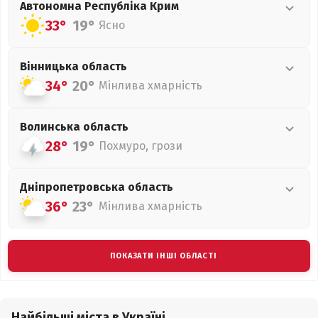
Автономна Республіка Крим
33°
19°
Ясно
Вінницька
область
34°
20°
Мінлива хмарність
Волинська
область
28°
19°
Похмуро, грози
Дніпропетровська
область
36°
23°
Мінлива хмарність
ПОКАЗАТИ ІНШІ ОБЛАСТІ
Найбільші міста в Україні