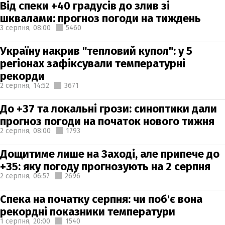
Від спеки +40 градусів до злив зі
шквалами: прогноз погоди на тиждень
3 серпня,
08:00
5460
Україну накрив "тепловий купол": у 5
регіонах зафіксували температурні
рекорди
2 серпня,
14:52
3671
До +37 та локальні грози: синоптики дали
прогноз погоди на початок нового тижня
2 серпня,
08:00
1793
Дощитиме лише на Заході, але припече до
+35: яку погоду прогнозують на 2 серпня
2 серпня,
06:57
2696
Спека на початку серпня: чи поб'є вона
рекордні показники температури
1 серпня,
20:00
1540