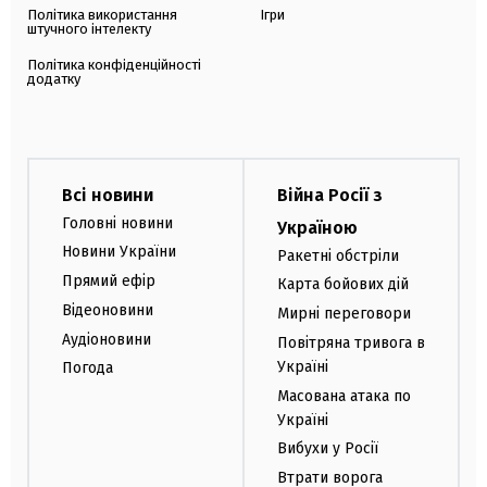
Політика використання
Ігри
штучного інтелекту
Політика конфіденційності
додатку
Всі новини
Війна Росії з
Головні новини
Україною
Новини України
Ракетні обстріли
Прямий ефір
Карта бойових дій
Відеоновини
Мирні переговори
Аудіоновини
Повітряна тривога в
Україні
Погода
Масована атака по
Україні
Вибухи у Росії
Втрати ворога