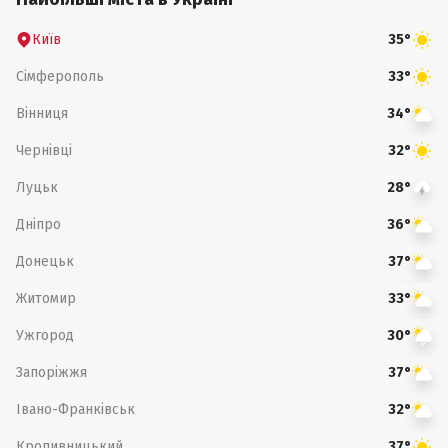
Київ
35°
Сімферополь
33°
Вінниця
34°
Чернівці
32°
Луцьк
28°
Дніпро
36°
Донецьк
37°
Житомир
33°
Ужгород
30°
Запоріжжя
37°
Івано-Франківськ
32°
Кропивницький
37°