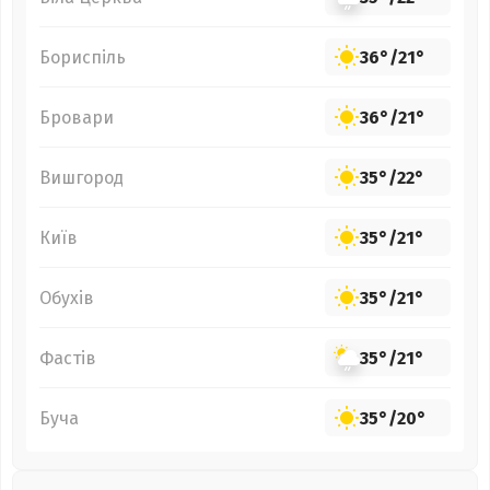
Бориспіль
36°
/
21°
Бровари
36°
/
21°
Вишгород
35°
/
22°
Київ
35°
/
21°
Обухів
35°
/
21°
Фастів
35°
/
21°
Буча
35°
/
20°