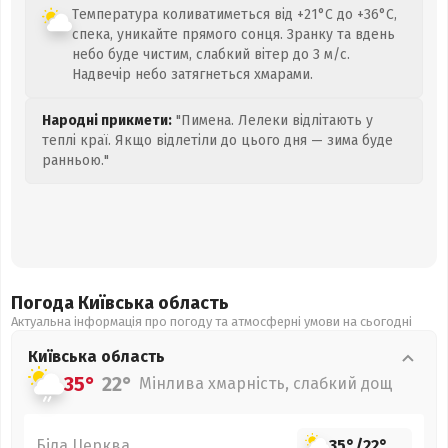
Температура коливатиметься від +21°C до +36°C,
спека, уникайте прямого сонця. Зранку та вдень
небо буде чистим, слабкий вітер до 3 м/с.
Надвечір небо затягнеться хмарами.
Народні прикмети:
"Пимена. Лелеки відлітають у
теплі краї. Якщо відлетіли до цього дня — зима буде
ранньою."
Погода Київська
область
Актуальна інформація про погоду та атмосферні умови на сьогодні
Київська
область
35°
22°
Мінлива хмарність, слабкий дощ
Біла Церква
35°
/
22°