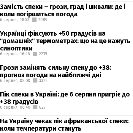
Замість спеки – грози, град і шквали: де і
коли погіршиться погода
6 серпня,
18:53
2089
Українці фіксують +50 градусів на
"домашніх" термометрах: що на це кажуть
синоптики
6 серпня,
16:46
2235
Грози замінять сильну спеку до +38:
прогноз погоди на найближчі дні
6 серпня,
08:00
3322
Пік спеки в Україні: де 6 серпня пригріє до
+38 градусів
6 серпня,
06:40
827
На Україну чекає пік африканської спеки:
коли температури стануть