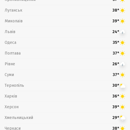
Луганськ
38°
Миколаїв
39°
Львів
24°
Одеса
35°
Полтава
37°
Рівне
26°
Суми
37°
Тернопіль
30°
Харків
36°
Херсон
39°
Хмельницький
29°
Черкаси
38°