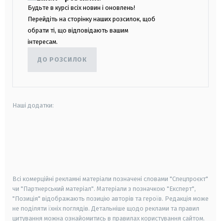
Будьте в курсі всіх новин і оновлень!
Перейдіть на сторінку наших розсилок, щоб
обрати ті, що відповідають вашим
інтересам.
ДО РОЗСИЛОК
Наші додатки:
android
apple
smart tv
samsung smart tv
Всі комерційні рекламні матеріали позначені словами "Спецпроєкт"
чи "Партнерський матеріал". Матеріали з позначкою "Експерт",
"Позиція" відображають позицію авторів та героїв. Редакція може
не поділяти їхніх поглядів. Детальніше щодо реклами та правил
цитування можна ознайомитись в правилах користування сайтом.