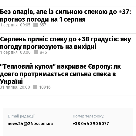
Без опадів, але із сильною спекою до +37:
прогноз погоди на 1 серпня
1 серпня,
09:05
657
Серпень приніс спеку до +38 градусів: яку
погоду прогнозують на вихідні
1 серпня,
08:00
846
"Тепловий купол" накриває Європу: як
довго протримається сильна спека в
Україні
31 липня,
20:00
10916
E-mail редакції
Номер телефону:
news24@24tv.com.ua
+38 044 390 5077