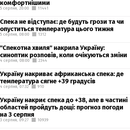
комфортнішими
5 серпня,
20:00
11441
Спека не відступає: де будуть грози та чи
опуститься температура цього тижня
5 серпня,
08:00
1312
"Спекотна хвиля" накрила Україну:
синоптик розповів, коли очікуються зміни
4 серпня,
08:00
2344
Україну накриває африканська спека: де
температура сягне +39 градусів
4 серпня,
07:32
910
Україну накриє спека до +38, але в частині
областей пройдуть дощі: прогноз погоди
на 3 серпня
3 серпня,
09:27
10939