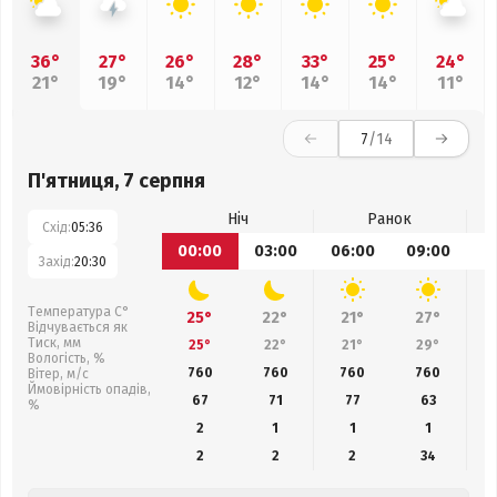
36°
27°
26°
28°
33°
25°
24°
21°
19°
14°
12°
14°
14°
11°
7
/14
П'ятниця, 7 серпня
Ніч
Ранок
Схід:
05:36
00:00
03:00
06:00
09:00
1
Захід:
20:30
Температура С°
25°
22°
21°
27°
Відчувається як
Тиск, мм
25°
22°
21°
29°
Вологість, %
760
760
760
760
Вітер, м/с
Ймовірність опадів,
67
71
77
63
%
2
1
1
1
2
2
2
34