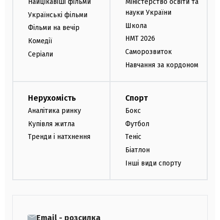
Найцікавіші фільми
Міністерство освіти та
науки України
Українські фільми
Школа
Фільми на вечір
НМТ 2026
Комедії
Саморозвиток
Серіали
Навчання за кордоном
Нерухомість
Спорт
Аналітика ринку
Бокс
Купівля житла
Футбол
Тренди і натхнення
Теніс
Біатлон
Інші види спорту
Email - розсилка