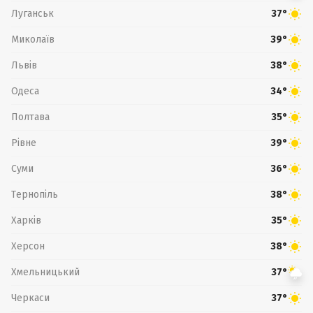
Луганськ
37°
Миколаїв
39°
Львів
38°
Одеса
34°
Полтава
35°
Рівне
39°
Суми
36°
Тернопіль
38°
Харків
35°
Херсон
38°
Хмельницький
37°
Черкаси
37°