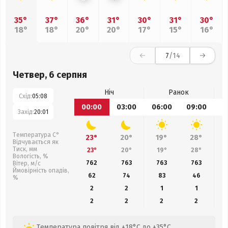
35°
37°
36°
31°
30°
31°
30°
18°
18°
20°
20°
17°
15°
16°
7
/14
Четвер, 6 серпня
Ніч
Ранок
Схід:
05:08
00:00
03:00
06:00
09:00
1
Захід:
20:01
Температура С°
23°
20°
19°
28°
Відчувається як
Тиск, мм
23°
20°
19°
28°
Вологість, %
762
763
763
763
Вітер, м/с
Ймовірність опадів,
62
74
83
46
%
2
2
1
1
2
2
2
2
Температура повітря від +18°C до +35°C.