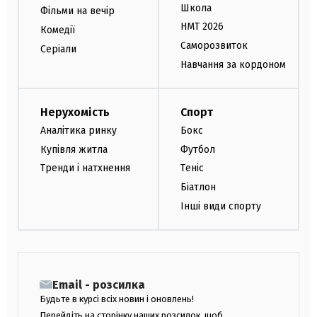
Школа
Фільми на вечір
НМТ 2026
Комедії
Саморозвиток
Серіали
Навчання за кордоном
Нерухомість
Спорт
Аналітика ринку
Бокс
Купівля житла
Футбол
Тренди і натхнення
Теніс
Біатлон
Інші види спорту
Email - розсилка
Будьте в курсі всіх новин і оновлень!
Перейдіть на сторінку наших розсилок, щоб