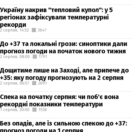
Україну накрив "тепловий купол": у 5
регіонах зафіксували температурні
рекорди
2 серпня,
14:52
3647
До +37 та локальні грози: синоптики дали
прогноз погоди на початок нового тижня
2 серпня,
08:00
1791
Дощитиме лише на Заході, але припече до
+35: яку погоду прогнозують на 2 серпня
2 серпня,
06:57
2691
Спека на початку серпня: чи поб'є вона
рекордні показники температури
1 серпня,
20:00
1538
Без опадів, але із сильною спекою до +37:
прогноз погоди на 1 серпня