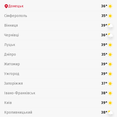
Донецьк
36°
Сімферополь
35°
Вінниця
39°
Чернівці
36°
Луцьк
39°
Дніпро
35°
Житомир
39°
Ужгород
39°
Запоріжжя
37°
Івано-Франківськ
38°
Київ
39°
Кропивницький
38°