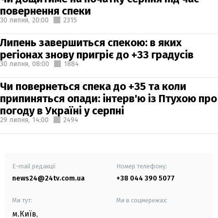
повернення спеки
30 липня,
20:00
2315
Липень завершиться спекою: в яких
регіонах знову пригріє до +33 градусів
30 липня,
08:00
1884
Чи повернеться спека до +35 та коли
припиняться опади: інтерв'ю із Птухою про
погоду в Україні у серпні
29 липня,
14:00
2494
E-mail редакції
Номер телефону:
news24@24tv.com.ua
+38 044 390 5077
Ми тут:
Ми в соцмережах:
м.Київ
,