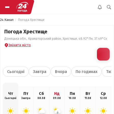
24 Канал
Погода Хрестище
Погода Хрестище
Донецька обл., Краматорський район, Хрестище, 48.92°Пн, 37.49°Сх
Змінити місто
Сьогодні
Завтра
Вчора
По годинах
Тиж
Чт
Пт
Сб
Нд
Пн
Вт
Ср
Сьогодні
Завтра
08.08
09.08
10.08
11.08
12.08