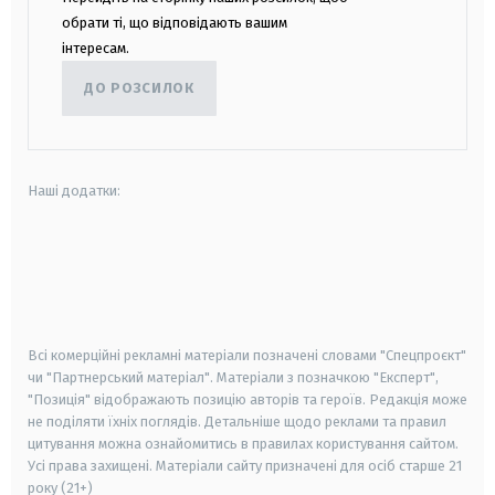
обрати ті, що відповідають вашим
інтересам.
ДО РОЗСИЛОК
Наші додатки:
android
apple
smart tv
samsung smart tv
Всі комерційні рекламні матеріали позначені словами "Спецпроєкт"
чи "Партнерський матеріал". Матеріали з позначкою "Експерт",
"Позиція" відображають позицію авторів та героїв. Редакція може
не поділяти їхніх поглядів. Детальніше щодо реклами та правил
цитування можна ознайомитись в правилах користування сайтом.
Усі права захищені.
Матеріали сайту призначені для осіб старше
21
року (21+)