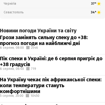
Чернігів
37°
Севастополь
34°
Новини погоди України та світу
Грози замінять сильну спеку до +38:
прогноз погоди на найближчі дні
6 серпня,
08:00
2546
Пік спеки в Україні: де 6 серпня пригріє до
+38 градусів
6 серпня,
06:40
719
На Україну чекає пік африканської спеки:
коли температури стануть
комфортнішими
5 серпня,
20:00
10450