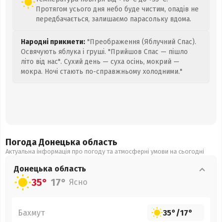
Протягом усього дня небо буде чистим, опадів не
передбачається, залишаємо парасольку вдома.
Народні прикмети:
"Преображення (Яблучний Спас).
Освячують яблука і груші. "Прийшов Спас — пішло
літо від нас". Сухий день — суха осінь, мокрий —
мокра. Ночі стають по-справжньому холодними."
Погода Донецька
область
Актуальна інформація про погоду та атмосферні умови на сьогодні
Донецька
область
35°
17°
Ясно
Бахмут
35°
/
17°