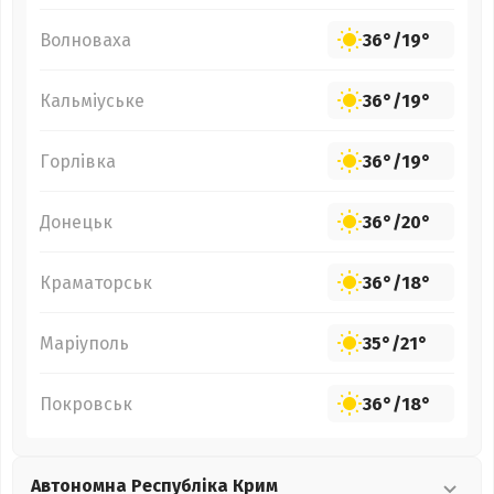
Волноваха
36°
/
19°
Кальміуське
36°
/
19°
Горлівка
36°
/
19°
Донецьк
36°
/
20°
Краматорськ
36°
/
18°
Маріуполь
35°
/
21°
Покровськ
36°
/
18°
Автономна Республіка Крим