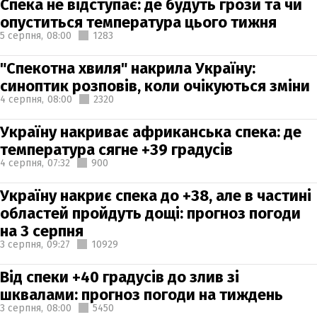
Спека не відступає: де будуть грози та чи
опуститься температура цього тижня
5 серпня,
08:00
1283
"Спекотна хвиля" накрила Україну:
синоптик розповів, коли очікуються зміни
4 серпня,
08:00
2320
Україну накриває африканська спека: де
температура сягне +39 градусів
4 серпня,
07:32
900
Україну накриє спека до +38, але в частині
областей пройдуть дощі: прогноз погоди
на 3 серпня
3 серпня,
09:27
10929
Від спеки +40 градусів до злив зі
шквалами: прогноз погоди на тиждень
3 серпня,
08:00
5450