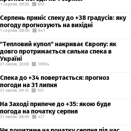
1 серпня,
09:05
653
Серпень приніс спеку до +38 градусів: яку
погоду прогнозують на вихідні
1 серпня,
08:00
841
"Тепловий купол" накриває Європу: як
довго протримається сильна спека в
Україні
31 липня,
20:00
10904
Спека до +34 повертається: прогноз
погоди на 31 липня
31 липня,
09:15
931
На Заході припече до +35: якою буде
погода на початку серпня
31 липня,
08:00
427
Чи дощитиме на початку серпня під час