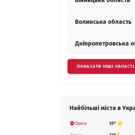
Вінницька
область
Волинська
область
Дніпропетровська
о
ПОКАЗАТИ ІНШІ ОБЛАСТІ
Найбільші міста в Укра
Одеса
35°