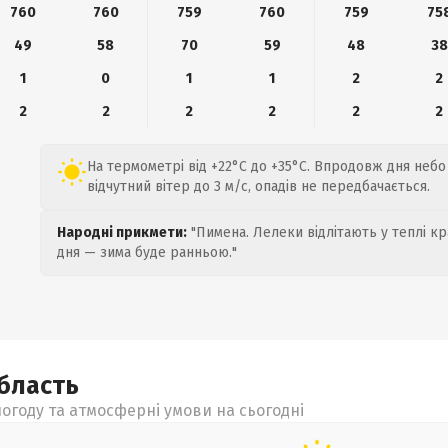
760
760
759
760
759
75
49
58
70
59
48
38
1
0
1
1
2
2
2
2
2
2
2
2
На термометрі від +22°C до +35°C. Впродовж дня неб
відчутний вітер до 3 м/с, опадів не передбачається.
Народні прикмети:
"Пимена. Лелеки відлітають у теплі кр
дня — зима буде ранньою."
бласть
огоду та атмосферні умови на сьогодні