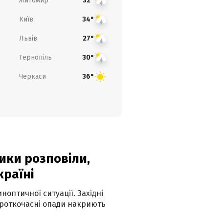
Житомир
32°
Київ
34°
Львів
27°
Тернопіль
30°
Черкаси
36°
ики розповіли,
країні
оптичної ситуації. Західні
ороткочасні опади накриють