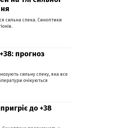
пня
ься сильна спека. Синоптики
іонів.
+38: прогноз
гнозують сильну спеку, яка все
мператури очікуються
 пригріє до +38