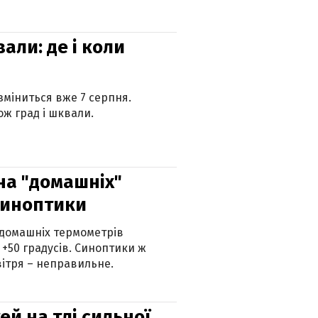
вали: де і коли
 зміниться вже 7 серпня.
ж град і шквали.
 на "домашніх"
синоптики
 домашніх термометрів
 +50 градусів. Синоптики ж
ітря – неправильне.
й на тлі сильної