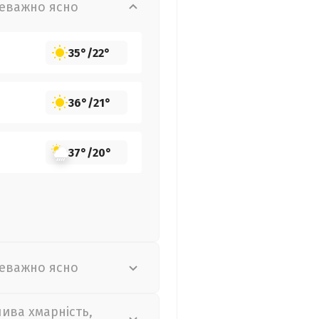
еважно ясно
35°
/
22°
36°
/
21°
37°
/
20°
еважно ясно
лива хмарність,