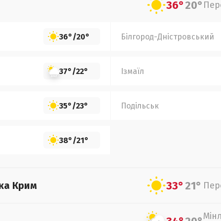
36°
20°
Пер
36°
/
20°
Білгород-Дністровський
37°
/
22°
Ізмаїл
35°
/
23°
Подільськ
38°
/
21°
33°
21°
ка Крим
Пер
Мін