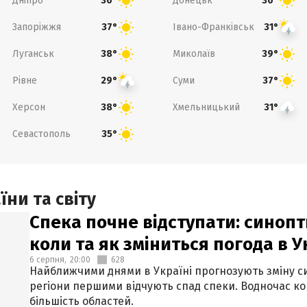
Дніпро
Донецьк
36°
36°
Запоріжжя
Івано-Франківськ
37°
31°
Луганськ
Миколаїв
38°
39°
Рівне
Суми
29°
37°
Херсон
Хмельницький
38°
31°
Севастополь
35°
ни та світу
Спека почне відступати: синопт
коли та як зміниться погода в У
6 серпня,
20:00
628
Найближчими днями в Україні прогнозують зміну син
регіони першими відчують спад спеки. Водночас к
більшість областей.