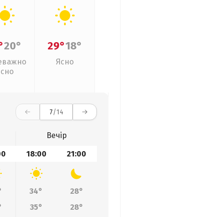
°
20°
29°
18°
еважно
Ясно
ясно
7
/14
Вечір
00
18:00
21:00
°
34°
28°
°
35°
28°