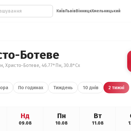
Київ
Львів
Вінниця
Хмельницький
сто-Ботеве
н, Христо-Ботеве, 46.77°Пн, 30.8°Сх
ора
По годинах
Тиждень
10 днів
2 тижні
Нд
Пн
Вт
09.08
10.08
11.08
1