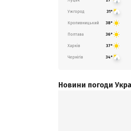
Луцьк
27°
Ужгород
31°
Кропивницький
38°
Полтава
36°
Харків
37°
Чернігів
34°
Новини погоди Украї