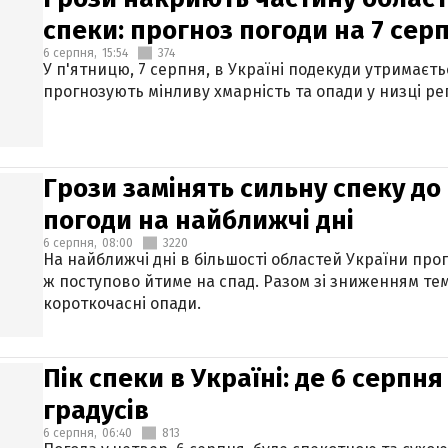
спеки: прогноз погоди на 7 сер
6 серпня,
15:54
374
У п'ятницю, 7 серпня, в Україні подекуди утримаєт
прогнозують мінливу хмарність та опади у низці рег
Грози замінять сильну спеку до 
погоди на найближчі дні
6 серпня,
08:00
3220
На найближчі дні в більшості областей України про
ж поступово йтиме на спад. Разом зі зниженням те
короткочасні опади.
Пік спеки в Україні: де 6 серпня
градусів
6 серпня,
06:40
813