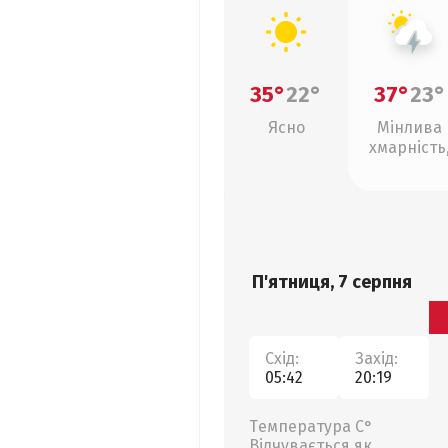
35°
22°
37°
23°
Ясно
Мінлива
хмарність
грози
П'ятниця, 7 серпня
Схід:
Захід:
05:42
20:19
Температура С°
Відчувається як