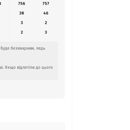
8
756
757
38
46
3
2
2
3
о буде безхмарним, ледь
аї. Якщо відлетіли до цього