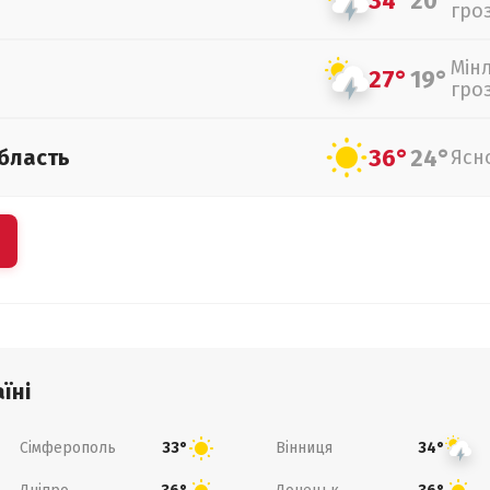
34°
20°
гро
Мін
27°
19°
гро
36°
24°
бласть
Ясн
їні
Сімферополь
Вінниця
33°
34°