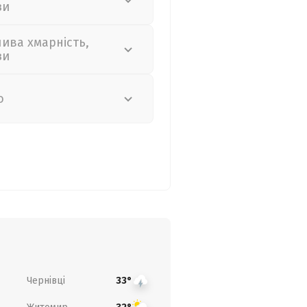
зи
лива хмарність,
зи
о
Чернівці
33°