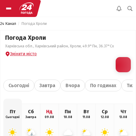
24 Канал
Погода Хроли
Погода Хроли
Харківська обл., Харківський район, Хроли, 49.9°Пн, 36.37°Сх
Змінити місто
Сьогодні
Завтра
Вчора
По годинах
Тиж
Пт
Сб
Нд
Пн
Вт
Ср
Чт
Сьогодні
Завтра
09.08
10.08
11.08
12.08
13.08