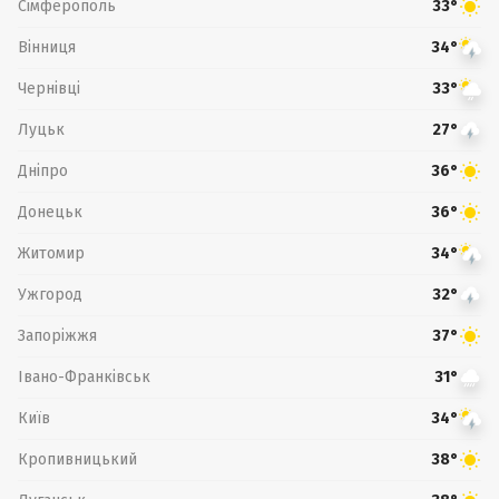
Сімферополь
33°
Вінниця
34°
Чернівці
33°
Луцьк
27°
Дніпро
36°
Донецьк
36°
Житомир
34°
Ужгород
32°
Запоріжжя
37°
Івано-Франківськ
31°
Київ
34°
Кропивницький
38°