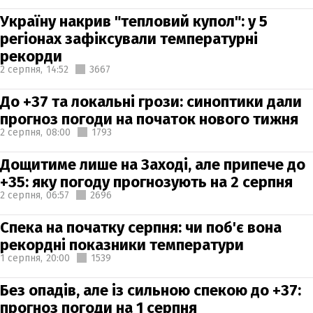
Україну накрив "тепловий купол": у 5
регіонах зафіксували температурні
рекорди
2 серпня,
14:52
3667
До +37 та локальні грози: синоптики дали
прогноз погоди на початок нового тижня
2 серпня,
08:00
1793
Дощитиме лише на Заході, але припече до
+35: яку погоду прогнозують на 2 серпня
2 серпня,
06:57
2696
Спека на початку серпня: чи поб'є вона
рекордні показники температури
1 серпня,
20:00
1539
Без опадів, але із сильною спекою до +37:
прогноз погоди на 1 серпня