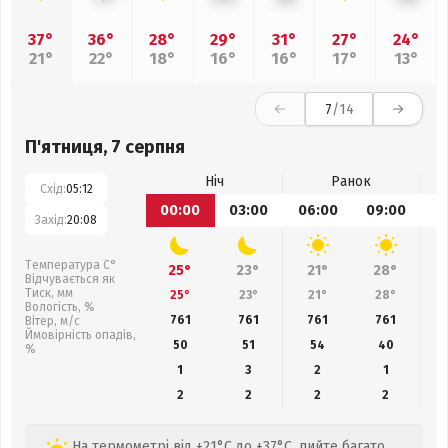
37°
36°
28°
29°
31°
27°
24°
21°
22°
18°
16°
16°
17°
13°
7
/14
П'ятниця, 7 серпня
Ніч
Ранок
Схід:
05:12
00:00
03:00
06:00
09:00
1
Захід:
20:08
Температура С°
25°
23°
21°
28°
Відчувається як
Тиск, мм
25°
23°
21°
28°
Вологість, %
761
761
761
761
Вітер, м/с
Ймовірність опадів,
50
51
54
40
%
1
3
2
1
2
2
2
2
На термометрі від +21°C до +37°C, пийте багато