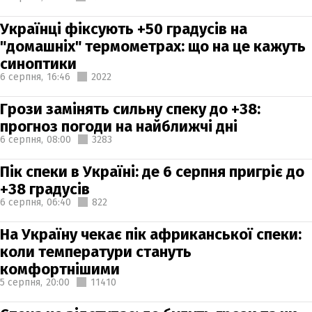
Українці фіксують +50 градусів на
"домашніх" термометрах: що на це кажуть
синоптики
6 серпня,
16:46
2022
Грози замінять сильну спеку до +38:
прогноз погоди на найближчі дні
6 серпня,
08:00
3283
Пік спеки в Україні: де 6 серпня пригріє до
+38 градусів
6 серпня,
06:40
822
На Україну чекає пік африканської спеки:
коли температури стануть
комфортнішими
5 серпня,
20:00
11410