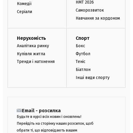
НМТ 2026
Комедії
Саморозвиток
Серіали
Навчання за кордоном
Нерухомість
Спорт
Аналітика ринку
Бокс
Купівля житла
Футбол
Тренди і натхнення
Теніс
Біатлон
Інші види спорту
Email - розсилка
Будьте в курсі всіх новин і оновлень!
Перейдіть на сторінку наших розсилок, щоб
обрати ті, що відповідають вашим