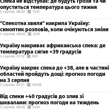
Спека не відступає: де будуть грози та чи
опуститься температура цього тижня
5 серпня,
08:00
1310
"Спекотна хвиля" накрила Україну:
синоптик розповів, коли очікуються зміни
4 серпня,
08:00
2339
Україну накриває африканська спека: де
температура сягне +39 градусів
4 серпня,
07:32
909
Україну накриє спека до +38, але в частині
областей пройдуть дощі: прогноз погоди
на 3 серпня
3 серпня,
09:27
10938
Від спеки +40 градусів до злив зі
шквалами: прогноз погоди на тиждень
3 серпня,
08:00
5459