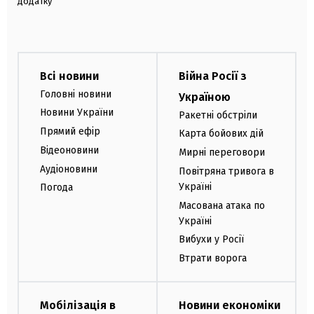
додатку
Всі новини
Війна Росії з
Головні новини
Україною
Новини України
Ракетні обстріли
Прямий ефір
Карта бойових дій
Відеоновини
Мирні переговори
Аудіоновини
Повітряна тривога в
Україні
Погода
Масована атака по
Україні
Вибухи у Росії
Втрати ворога
Мобілізація в
Новини економіки