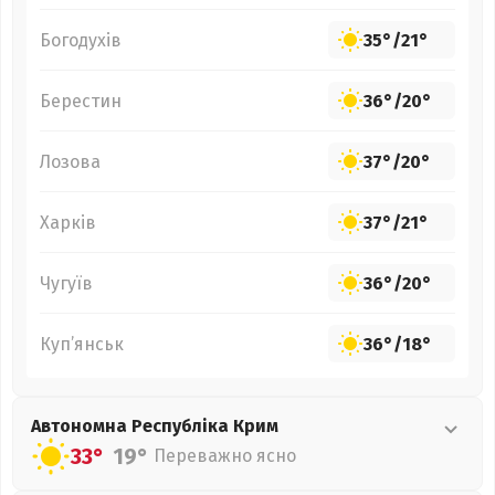
Богодухів
35°
/
21°
Берестин
36°
/
20°
Лозова
37°
/
20°
Харків
37°
/
21°
Чугуїв
36°
/
20°
Куп’янськ
36°
/
18°
Автономна Республіка Крим
33°
19°
Переважно ясно