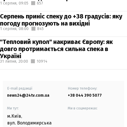
1 серпня,
09:05
657
Серпень приніс спеку до +38 градусів: яку
погоду прогнозують на вихідні
1 серпня,
08:00
845
"Тепловий купол" накриває Європу: як
довго протримається сильна спека в
Україні
31 липня,
20:00
10914
E-mail редакції
Номер телефону:
news24@24tv.com.ua
+38 044 390 5077
Ми тут:
Ми в соцмережах:
м.Київ
,
вул. Володимирська