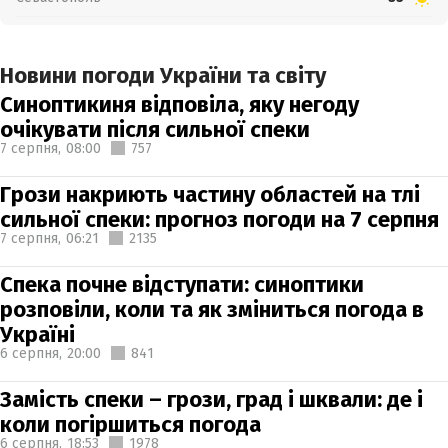
Новини погоди України та світу
Синоптикиня відповіла, яку негоду
очікувати після сильної спеки
7 серпня,
08:00
757
Грози накриють частину областей на тлі
сильної спеки: прогноз погоди на 7 серпня
7 серпня,
06:21
2135
Спека почне відступати: синоптики
розповіли, коли та як зміниться погода в
Україні
6 серпня,
20:00
841
Замість спеки – грози, град і шквали: де і
коли погіршиться погода
6 серпня,
18:53
1978