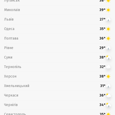
Луганськ
38°
Миколаїв
39°
Львів
27°
Одеса
35°
Полтава
36°
Рівне
29°
Суми
38°
Тернопіль
32°
Херсон
38°
Хмельницький
31°
Черкаси
36°
Чернігів
34°
Севастополь
35°