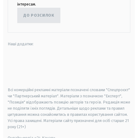
інтересам.
ДО РОЗСИЛОК
Наші додатки:
android
apple
smart tv
samsung smart tv
Всі комерційні рекламні матеріали позначені словами "Спецпроєкт"
чи "Партнерський матеріал". Матеріали з позначкою "Експерт",
"Позиція" відображають позицію авторів та героїв. Редакція може
не поділяти їхніх поглядів. Детальніше щодо реклами та правил
цитування можна ознайомитись в правилах користування сайтом.
Усі права захищені.
Матеріали сайту призначені для осіб старше
21
року (21+)
Онлайн-медіа «24 Канал»