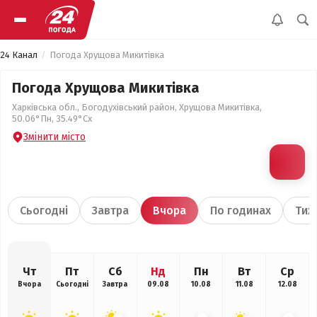
24 Канал
Погода Хрущова Микитівка
Погода Хрущова Микитівка
Харківська обл., Богодухівський район, Хрущова Микитівка,
50.06°Пн, 35.49°Сх
Змінити місто
Сьогодні
Завтра
Вчора
По годинах
Тиж
Чт
Пт
Сб
Нд
Пн
Вт
Ср
Вчора
Сьогодні
Завтра
09.08
10.08
11.08
12.08