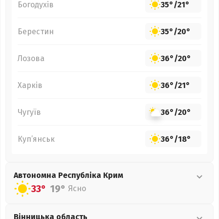
Богодухів
35°
/
21°
Берестин
35°
/
20°
Лозова
36°
/
20°
Харків
36°
/
21°
Чугуїв
36°
/
20°
Куп’янськ
36°
/
18°
Автономна Республіка Крим
33°
19°
Ясно
Вінницька
область