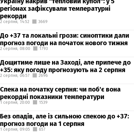
Україну накрив "тепловий купол": у 5
регіонах зафіксували температурні
рекорди
2 серпня,
14:52
3669
До +37 та локальні грози: синоптики дали
прогноз погоди на початок нового тижня
2 серпня,
08:00
1793
Дощитиме лише на Заході, але припече до
+35: яку погоду прогнозують на 2 серпня
2 серпня,
06:57
2696
Спека на початку серпня: чи поб'є вона
рекордні показники температури
1 серпня,
20:00
1539
Без опадів, але із сильною спекою до +37:
прогноз погоди на 1 серпня
1 серпня,
09:05
657