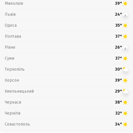
Миколаїв
39°
Львів
24°
Одеса
35°
Полтава
37°
Рівне
26°
Суми
37°
Тернопіль
30°
Херсон
39°
Хмельницький
29°
Черкаси
38°
Чернігів
32°
Севастополь
34°