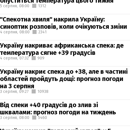
опуститься температура цього тижня
5 серпня,
08:00
1312
"Спекотна хвиля" накрила Україну:
синоптик розповів, коли очікуються зміни
4 серпня,
08:00
2341
Україну накриває африканська спека: де
температура сягне +39 градусів
4 серпня,
07:32
909
Україну накриє спека до +38, але в частині
областей пройдуть дощі: прогноз погоди
на 3 серпня
3 серпня,
09:27
10938
Від спеки +40 градусів до злив зі
шквалами: прогноз погоди на тиждень
3 серпня,
08:00
5460