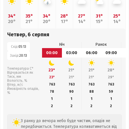
34°
35°
34°
28°
27°
31°
25°
20°
21°
20°
17°
14°
15°
14°
Четвер, 6 серпня
Ніч
Ранок
Схід:
05:13
00:00
03:00
06:00
09:00
1
Захід:
20:13
Температура С°
23°
21°
21°
28°
Відчувається як
Тиск, мм
23°
21°
21°
29°
Вологість, %
763
763
763
763
Вітер, м/с
Ймовірність опадів,
78
90
88
59
%
1
1
1
1
2
2
2
2
З ранку до вечора небо буде чистим, опадів не
передбачається. Температура коливатиметься від