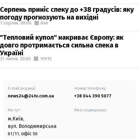
Серпень приніс спеку до +38 градусів: яку
погоду прогнозують на вихідні
1 серпня,
08:00
846
"Тепловий купол" накриває Європу: як
довго протримається сильна спека в
Україні
31 липня,
20:00
10915
E-mail редакції
Номер телефону:
news24@24tv.com.ua
+38 044 390 5077
Ми тут:
Ми в соцмережах:
м.Київ
,
вул. Володимирська
офіс
61/11,
50