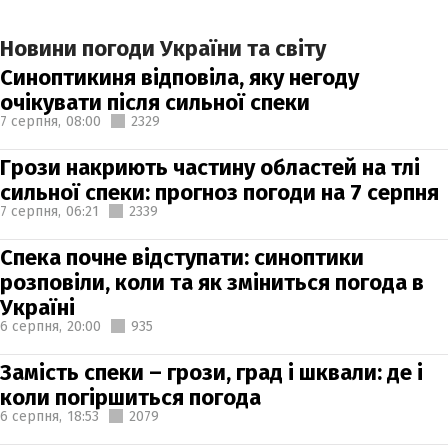
Новини погоди України та світу
Синоптикиня відповіла, яку негоду
очікувати після сильної спеки
7 серпня,
08:00
2329
Грози накриють частину областей на тлі
сильної спеки: прогноз погоди на 7 серпня
7 серпня,
06:21
2339
Спека почне відступати: синоптики
розповіли, коли та як зміниться погода в
Україні
6 серпня,
20:00
935
Замість спеки – грози, град і шквали: де і
коли погіршиться погода
6 серпня,
18:53
2079