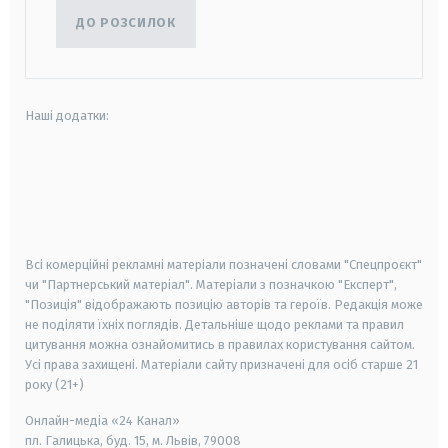
ДО РОЗСИЛОК
Наші додатки:
android
apple
smart tv
samsung smart tv
Всі комерційні рекламні матеріали позначені словами "Спецпроєкт"
чи "Партнерський матеріал". Матеріали з позначкою "Експерт",
"Позиція" відображають позицію авторів та героїв. Редакція може
не поділяти їхніх поглядів. Детальніше щодо реклами та правил
цитування можна ознайомитись в правилах користування сайтом.
Усі права захищені.
Матеріали сайту призначені для осіб старше
21
року (21+)
Онлайн-медіа «24 Канал»
пл. Галицька, буд. 15, м. Львів, 79008