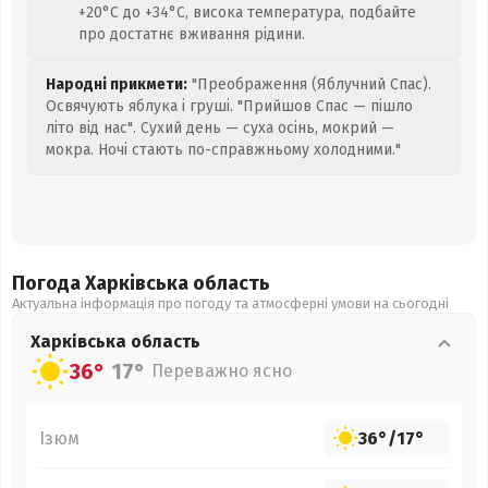
+20°C до +34°C, висока температура, подбайте
про достатнє вживання рідини.
Народні прикмети:
"Преображення (Яблучний Спас).
Освячують яблука і груші. "Прийшов Спас — пішло
літо від нас". Сухий день — суха осінь, мокрий —
мокра. Ночі стають по-справжньому холодними."
Погода Харківська
область
Актуальна інформація про погоду та атмосферні умови на сьогодні
Харківська
область
36°
17°
Переважно ясно
Ізюм
36°
/
17°