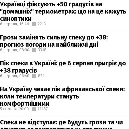
Українці фіксують +50 градусів на
"домашніх" термометрах: що на це кажуть
синоптики
6 серпня,
16:46
2213
Грози замінять сильну спеку до +38:
прогноз погоди на найближчі дні
6 серпня,
08:00
3318
Пік спеки в Україні: де 6 серпня пригріє до
+38 градусів
6 серпня,
06:40
824
На Україну чекає пік африканської спеки:
коли температури стануть
комфортнішими
5 серпня,
20:00
11437
Спека не відступає: де будуть грози та чи