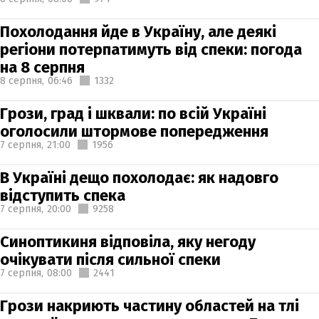
Похолодання йде в Україну, але деякі
регіони потерпатимуть від спеки: погода
на 8 серпня
8 серпня,
06:46
1332
Грози, град і шквали: по всій Україні
оголосили штормове попередження
7 серпня,
21:00
1956
В Україні дещо похолодає: як надовго
відступить спека
7 серпня,
20:00
9258
Синоптикиня відповіла, яку негоду
очікувати після сильної спеки
7 серпня,
08:00
2441
Грози накриють частину областей на тлі