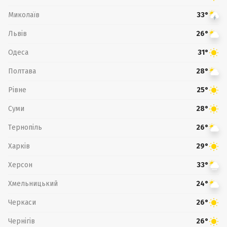
Миколаїв
33°
Львів
26°
Одеса
31°
Полтава
28°
Рівне
25°
Суми
28°
Тернопіль
26°
Харків
29°
Херсон
33°
Хмельницький
24°
Черкаси
26°
Чернігів
26°