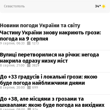
Севастополь
34°
Новини погоди України та світу
Частину України знову накриють грози:
погода на 9 серпня
9 серпня,
06:33
1273
Вулиці перетворилися на річки: негода
накрила одразу низку міст
8 серпня,
21:00
3829
До +33 градусів і локальні грози: якою
буде погода найближчими днями
8 серпня,
20:00
699
До +38, але місцями з грозами та
шквалами: якою буде погода на вихідних
8 серпня,
08:00
974