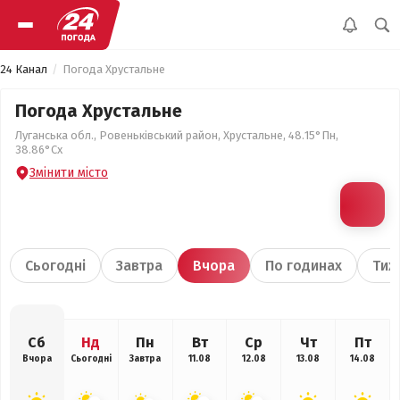
24 Канал
Погода Хрустальне
Погода Хрустальне
Луганська обл., Ровеньківський район, Хрустальне, 48.15°Пн,
38.86°Сх
Змінити місто
Сьогодні
Завтра
Вчора
По годинах
Тиж
Сб
Нд
Пн
Вт
Ср
Чт
Пт
Вчора
Сьогодні
Завтра
11.08
12.08
13.08
14.08