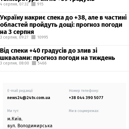
4 серпня,
07:32
915
Україну накриє спека до +38, але в частині
областей пройдуть дощі: прогноз погоди
на 3 серпня
3 серпня,
09:27
10995
Від спеки +40 градусів до злив зі
шквалами: прогноз погоди на тиждень
3 серпня,
08:00
5466
E-mail редакції
Номер телефону:
news24@24tv.com.ua
+38 044 390 5077
Ми тут:
Ми в соцмережах:
м.Київ
,
вул. Володимирська