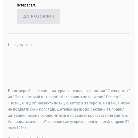
інтересам.
ДО РОЗСИЛОК
Наші додатки:
android
apple
smart tv
samsung smart tv
Всі комерційні рекламні матеріали позначені словами "Спецпроєкт"
чи "Партнерський матеріал". Матеріали з позначкою "Експерт",
"Позиція" відображають позицію авторів та героїв. Редакція може
не поділяти їхніх поглядів. Детальніше щодо реклами та правил
цитування можна ознайомитись в правилах користування сайтом.
Усі права захищені.
Матеріали сайту призначені для осіб старше
21
року (21+)