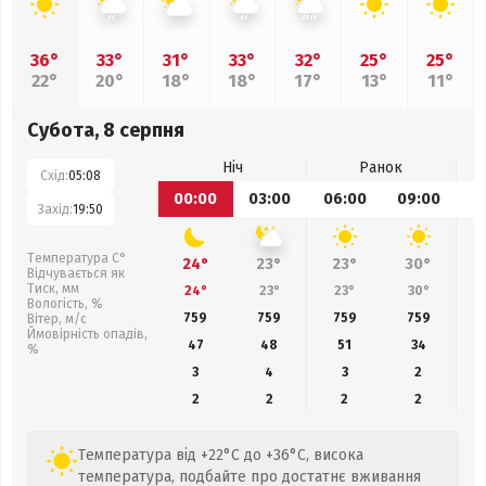
36°
33°
31°
33°
32°
25°
25°
22°
20°
18°
18°
17°
13°
11°
Субота, 8 серпня
Ніч
Ранок
Схід:
05:08
00:00
03:00
06:00
09:00
1
Захід:
19:50
Температура С°
24°
23°
23°
30°
Відчувається як
Тиск, мм
24°
23°
23°
30°
Вологість, %
759
759
759
759
Вітер, м/с
Ймовірність опадів,
47
48
51
34
%
3
4
3
2
2
2
2
2
Температура від +22°C до +36°C, висока
температура, подбайте про достатнє вживання