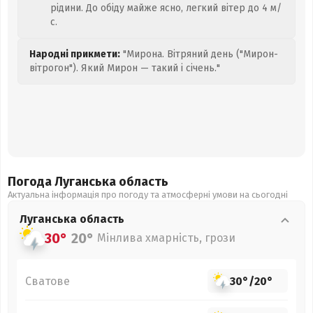
рідини. До обіду майже ясно, легкий вітер до 4 м/
с.
Народні прикмети:
"Мирона. Вітряний день ("Мирон-
вітрогон"). Який Мирон — такий і січень."
Погода Луганська
область
Актуальна інформація про погоду та атмосферні умови на сьогодні
Луганська
область
30°
20°
Мінлива хмарність, грози
Сватове
30°
/
20°