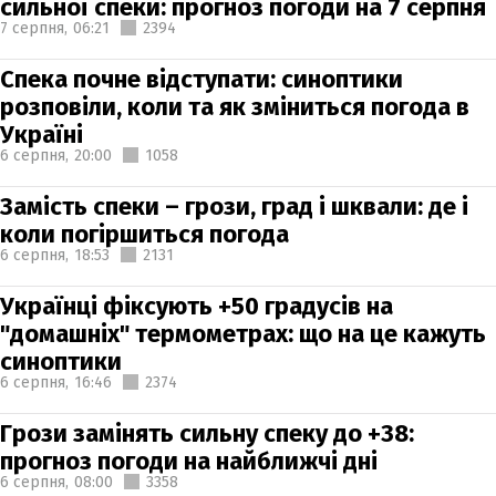
сильної спеки: прогноз погоди на 7 серпня
7 серпня,
06:21
2394
Спека почне відступати: синоптики
розповіли, коли та як зміниться погода в
Україні
6 серпня,
20:00
1058
Замість спеки – грози, град і шквали: де і
коли погіршиться погода
6 серпня,
18:53
2131
Українці фіксують +50 градусів на
"домашніх" термометрах: що на це кажуть
синоптики
6 серпня,
16:46
2374
Грози замінять сильну спеку до +38:
прогноз погоди на найближчі дні
6 серпня,
08:00
3358