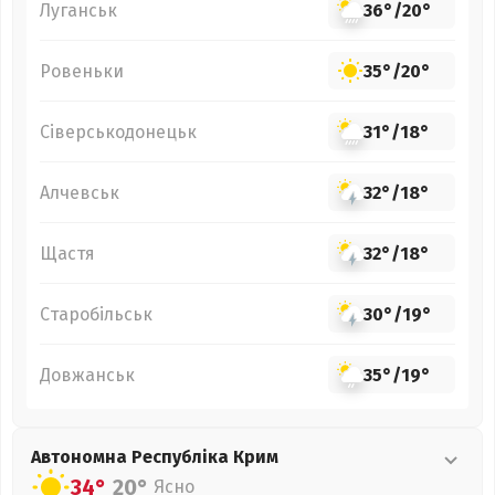
Луганськ
36°
/
20°
Ровеньки
35°
/
20°
Сіверськодонецьк
31°
/
18°
Алчевськ
32°
/
18°
Щастя
32°
/
18°
Старобільськ
30°
/
19°
Довжанськ
35°
/
19°
Автономна Республіка Крим
34°
20°
Ясно