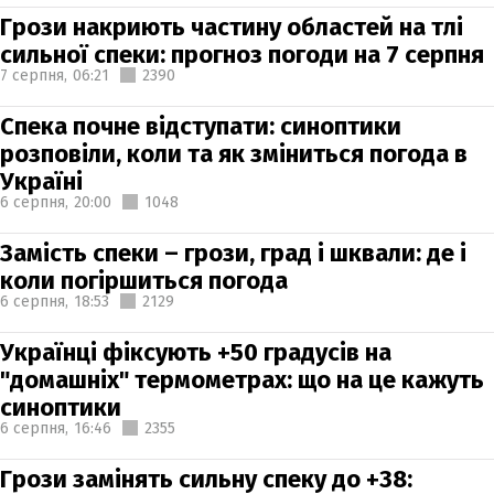
Грози накриють частину областей на тлі
сильної спеки: прогноз погоди на 7 серпня
7 серпня,
06:21
2390
Спека почне відступати: синоптики
розповіли, коли та як зміниться погода в
Україні
6 серпня,
20:00
1048
Замість спеки – грози, град і шквали: де і
коли погіршиться погода
6 серпня,
18:53
2129
Українці фіксують +50 градусів на
"домашніх" термометрах: що на це кажуть
синоптики
6 серпня,
16:46
2355
Грози замінять сильну спеку до +38: