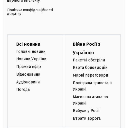
штучного інтелекту
Політика конфіденційності
додатку
Всі новини
Війна Росії з
Головні новини
Україною
Новини України
Ракетні обстріли
Прямий ефір
Карта бойових дій
Відеоновини
Мирні переговори
Аудіоновини
Повітряна тривога в
Україні
Погода
Масована атака по
Україні
Вибухи у Росії
Втрати ворога