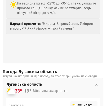
На термометрі від +22°C до +36°C, спека, уникайте
прямого сонця. Зранку майже безхмарно, ледь
відчутний вітер до 4 м/с.
Народні прикмети:
"Мирона. Вітряний день ("Мирон-
вітрогон"). Який Мирон — такий і січень."
Погода Луганська
область
Актуальна інформація про погоду та атмосферні умови на сьогодні
Луганська
область
33°
19°
Мінлива хмарність
Сватове
33°
/
19°