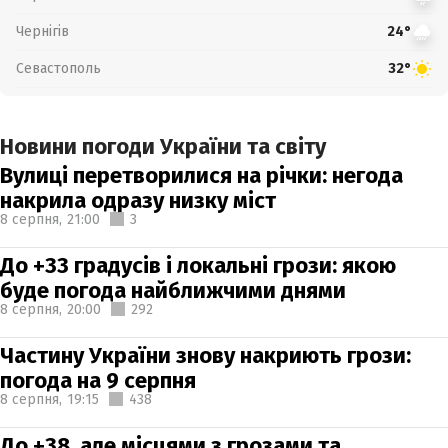
Чернігів
24°
Севастополь
32°
Новини погоди України та світу
Вулиці перетворилися на річки: негода
накрила одразу низку міст
8 серпня,
21:00
3
До +33 градусів і локальні грози: якою
буде погода найближчими днями
8 серпня,
20:00
292
Частину України знову накриють грози:
погода на 9 серпня
8 серпня,
19:15
438
До +38, але місцями з грозами та