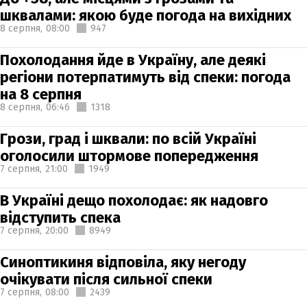
шквалами: якою буде погода на вихідних
8 серпня,
08:00
947
Похолодання йде в Україну, але деякі
регіони потерпатимуть від спеки: погода
на 8 серпня
8 серпня,
06:46
1318
Грози, град і шквали: по всій Україні
оголосили штормове попередження
7 серпня,
21:00
1949
В Україні дещо похолодає: як надовго
відступить спека
7 серпня,
20:00
8949
Синоптикиня відповіла, яку негоду
очікувати після сильної спеки
7 серпня,
08:00
2439