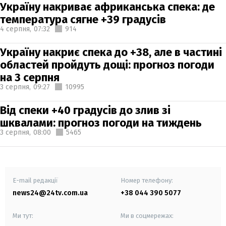
Україну накриває африканська спека: де
температура сягне +39 градусів
4 серпня,
07:32
914
Україну накриє спека до +38, але в частині
областей пройдуть дощі: прогноз погоди
на 3 серпня
3 серпня,
09:27
10995
Від спеки +40 градусів до злив зі
шквалами: прогноз погоди на тиждень
3 серпня,
08:00
5465
E-mail редакції
Номер телефону:
news24@24tv.com.ua
+38 044 390 5077
Ми тут:
Ми в соцмережах: