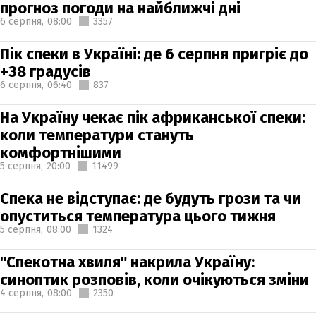
прогноз погоди на найближчі дні
6 серпня,
08:00
3357
Пік спеки в Україні: де 6 серпня пригріє до
+38 градусів
6 серпня,
06:40
837
На Україну чекає пік африканської спеки:
коли температури стануть
комфортнішими
5 серпня,
20:00
11499
Спека не відступає: де будуть грози та чи
опуститься температура цього тижня
5 серпня,
08:00
1324
"Спекотна хвиля" накрила Україну:
синоптик розповів, коли очікуються зміни
4 серпня,
08:00
2350