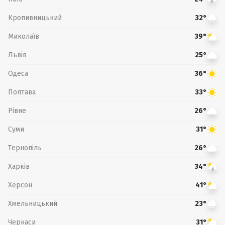
Кропивницький
32°
Миколаїв
39°
Львів
25°
Одеса
36°
Полтава
33°
Рівне
26°
Суми
31°
Тернопіль
26°
Харків
34°
Херсон
41°
Хмельницький
23°
Черкаси
31°