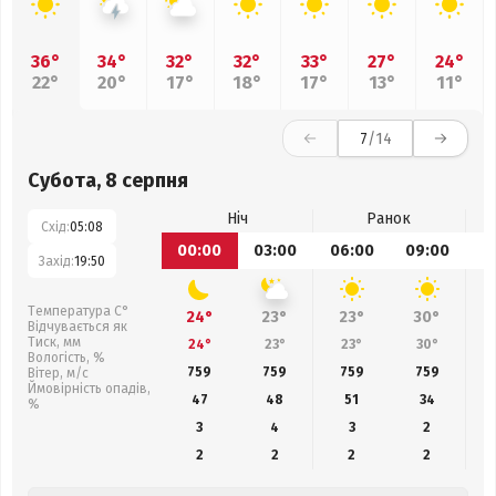
36°
34°
32°
32°
33°
27°
24°
22°
20°
17°
18°
17°
13°
11°
7
/14
Субота, 8 серпня
Ніч
Ранок
Схід:
05:08
00:00
03:00
06:00
09:00
1
Захід:
19:50
Температура С°
24°
23°
23°
30°
Відчувається як
Тиск, мм
24°
23°
23°
30°
Вологість, %
759
759
759
759
Вітер, м/с
Ймовірність опадів,
47
48
51
34
%
3
4
3
2
2
2
2
2