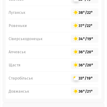
Луганськ
38°
/
22°
Ровеньки
37°
/
22°
Сіверськодонецьк
34°
/
19°
Алчевськ
36°
/
20°
Щастя
36°
/
20°
Старобільськ
33°
/
19°
Довжанськ
36°
/
21°