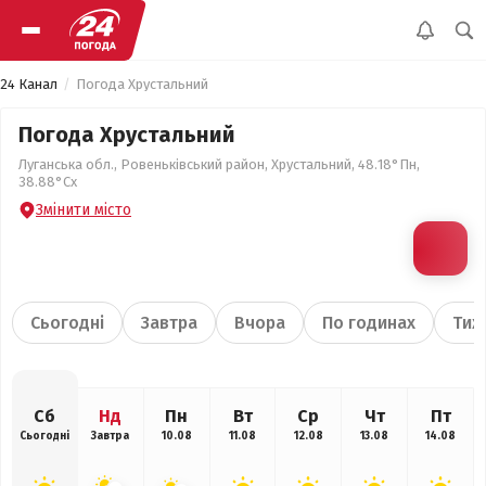
24 Канал
Погода Хрустальний
Погода Хрустальний
Луганська обл., Ровеньківський район, Хрустальний, 48.18°Пн,
38.88°Сх
Змінити місто
Сьогодні
Завтра
Вчора
По годинах
Тиж
Сб
Нд
Пн
Вт
Ср
Чт
Пт
Сьогодні
Завтра
10.08
11.08
12.08
13.08
14.08