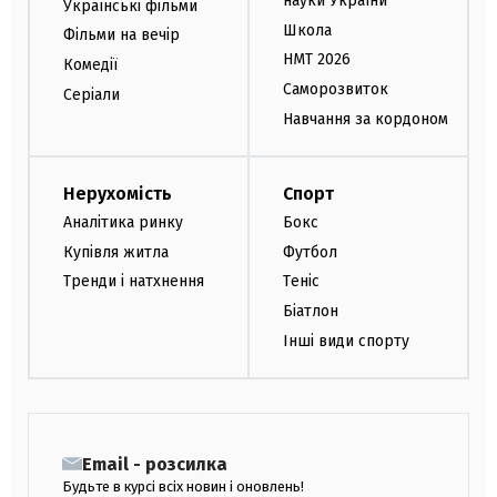
науки України
Українські фільми
Школа
Фільми на вечір
НМТ 2026
Комедії
Саморозвиток
Серіали
Навчання за кордоном
Нерухомість
Спорт
Аналітика ринку
Бокс
Купівля житла
Футбол
Тренди і натхнення
Теніс
Біатлон
Інші види спорту
Email - розсилка
Будьте в курсі всіх новин і оновлень!