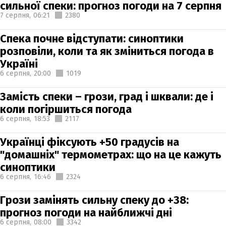
сильної спеки: прогноз погоди на 7 серпня
7 серпня,
06:21
2380
Спека почне відступати: синоптики
розповіли, коли та як зміниться погода в
Україні
6 серпня,
20:00
1019
Замість спеки – грози, град і шквали: де і
коли погіршиться погода
6 серпня,
18:53
2117
Українці фіксують +50 градусів на
"домашніх" термометрах: що на це кажуть
синоптики
6 серпня,
16:46
2324
Грози замінять сильну спеку до +38:
прогноз погоди на найближчі дні
6 серпня,
08:00
3342