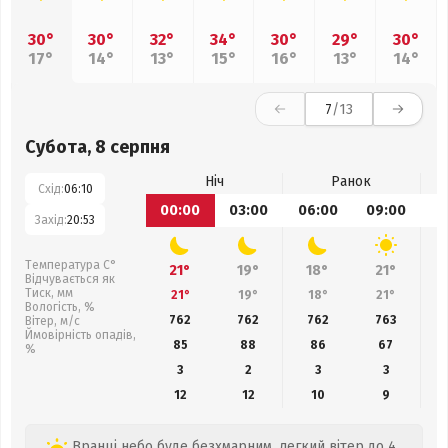
30°
30°
32°
34°
30°
29°
30°
17°
14°
13°
15°
16°
13°
14°
7
/13
Субота, 8 серпня
Ніч
Ранок
Схід:
06:10
00:00
03:00
06:00
09:00
1
Захід:
20:53
Температура С°
21°
19°
18°
21°
Відчувається як
Тиск, мм
21°
19°
18°
21°
Вологість, %
762
762
762
763
Вітер, м/с
Ймовірність опадів,
85
88
86
67
%
3
2
3
3
12
12
10
9
Вранці небо буде безхмарним, легкий вітер до 4