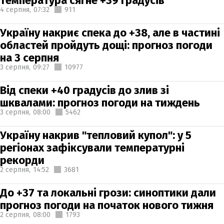
температура сягне +39 градусів
4 серпня,
07:32
911
Україну накриє спека до +38, але в частині
областей пройдуть дощі: прогноз погоди
на 3 серпня
3 серпня,
09:27
10977
Від спеки +40 градусів до злив зі
шквалами: прогноз погоди на тиждень
3 серпня,
08:00
5462
Україну накрив "тепловий купол": у 5
регіонах зафіксували температурні
рекорди
2 серпня,
14:52
3681
До +37 та локальні грози: синоптики дали
прогноз погоди на початок нового тижня
2 серпня,
08:00
1793