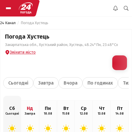
24 Канал
Погода Хустець
Погода Хустець
Закарпатська обл., Хустський район, Хустець, 48.24°Пн, 23.48°Сх
Змінити місто
Сьогодні
Завтра
Вчора
По годинах
Тиж
Сб
Нд
Пн
Вт
Ср
Чт
Пт
Сьогодні
Завтра
10.08
11.08
12.08
13.08
14.08