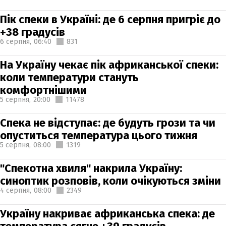
Пік спеки в Україні: де 6 серпня пригріє до
+38 градусів
6 серпня,
06:40
831
На Україну чекає пік африканської спеки:
коли температури стануть
комфортнішими
5 серпня,
20:00
11478
Спека не відступає: де будуть грози та чи
опуститься температура цього тижня
5 серпня,
08:00
1319
"Спекотна хвиля" накрила Україну:
синоптик розповів, коли очікуються зміни
4 серпня,
08:00
2349
Україну накриває африканська спека: де