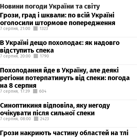
Новини погоди України та світу
Грози, град і шквали: по всій Україні
оголосили штормове попередження
7 серпня,
21:00
1323
В Україні дещо похолодає: як надовго
відступить спека
7 серпня,
20:00
1790
Похолодання йде в Україну, але деякі
регіони потерпатимуть від спеки: погода
на 8 серпня
7 серпня,
17:39
604
Синоптикиня відповіла, яку негоду
очікувати після сильної спеки
7 серпня,
08:00
2423
Грози накриють частину областей на тлі