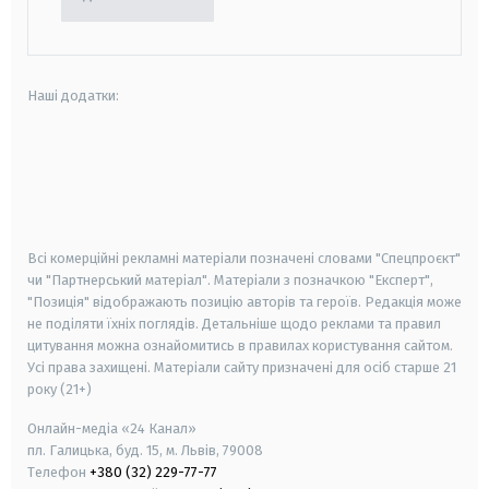
Наші додатки:
android
apple
smart tv
samsung smart tv
Всі комерційні рекламні матеріали позначені словами "Спецпроєкт"
чи "Партнерський матеріал". Матеріали з позначкою "Експерт",
"Позиція" відображають позицію авторів та героїв. Редакція може
не поділяти їхніх поглядів. Детальніше щодо реклами та правил
цитування можна ознайомитись в правилах користування сайтом.
Усі права захищені.
Матеріали сайту призначені для осіб старше
21
року (21+)
Онлайн-медіа «24 Канал»
пл. Галицька, буд. 15, м. Львів, 79008
Телефон
+380 (32) 229-77-77