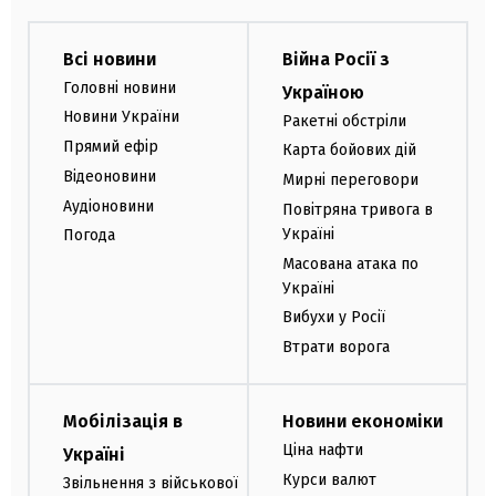
Всі новини
Війна Росії з
Головні новини
Україною
Новини України
Ракетні обстріли
Прямий ефір
Карта бойових дій
Відеоновини
Мирні переговори
Аудіоновини
Повітряна тривога в
Україні
Погода
Масована атака по
Україні
Вибухи у Росії
Втрати ворога
Мобілізація в
Новини економіки
Ціна нафти
Україні
Курси валют
Звільнення з військової