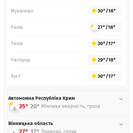
Мукачево
30°
/
18°
Рахів
27°
/
18°
Тячів
30°
/
17°
Ужгород
29°
/
18°
Хуст
30°
/
17°
Автономна Республіка Крим
35°
20°
Мінлива хмарність, грози
Вінницька
область
27°
17°
Похмуро, грози