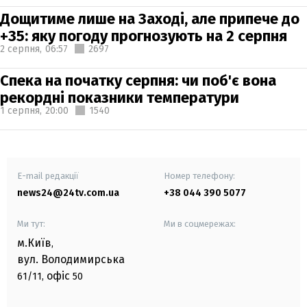
Дощитиме лише на Заході, але припече до
+35: яку погоду прогнозують на 2 серпня
2 серпня,
06:57
2697
Спека на початку серпня: чи поб'є вона
рекордні показники температури
1 серпня,
20:00
1540
E-mail редакції
Номер телефону:
news24@24tv.com.ua
+38 044 390 5077
Ми тут:
Ми в соцмережах:
м.Київ
,
вул. Володимирська
офіс
61/11,
50