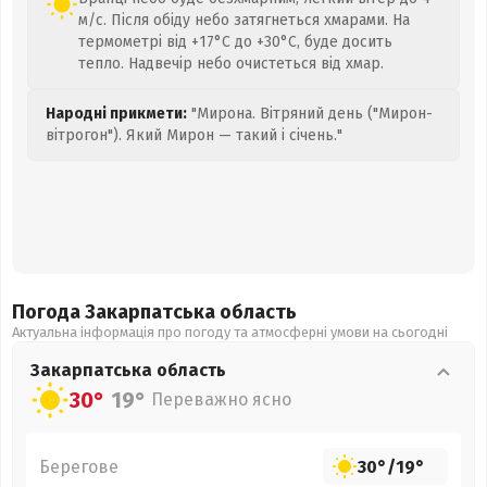
м/с. Після обіду небо затягнеться хмарами. На
термометрі від +17°C до +30°C, буде досить
тепло. Надвечір небо очистеться від хмар.
Народні прикмети:
"Мирона. Вітряний день ("Мирон-
вітрогон"). Який Мирон — такий і січень."
Погода Закарпатська
область
Актуальна інформація про погоду та атмосферні умови на сьогодні
Закарпатська
область
30°
19°
Переважно ясно
Берегове
30°
/
19°