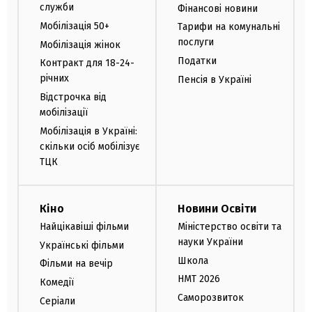
служби
Фінансові новини
Мобілізація 50+
Тарифи на комунальні
послуги
Мобілізація жінок
Податки
Контракт для 18-24-
річних
Пенсія в Україні
Відстрочка від
мобілізації
Мобілізація в Україні:
скільки осіб мобілізує
ТЦК
Кіно
Новини Освіти
Найцікавіші фільми
Міністерство освіти та
науки України
Українські фільми
Школа
Фільми на вечір
НМТ 2026
Комедії
Саморозвиток
Серіали