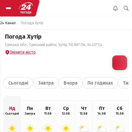
24 Канал
Погода Хутір
Погода Хутір
Сумська обл., Сумський район, Хутір, 50.86°Пн, 34.45°Сх
Змінити місто
Сьогодні
Завтра
Вчора
По годинах
Тиж
Нд
Пн
Вт
Ср
Чт
Пт
Сб
Сьогодні
Завтра
11.08
12.08
13.08
14.08
15.08