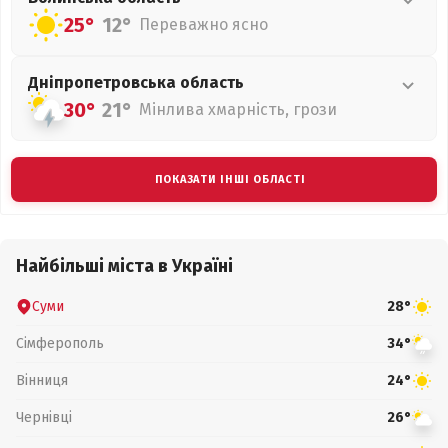
25°
12°
Переважно ясно
Дніпропетровська
область
30°
21°
Мінлива хмарність, грози
ПОКАЗАТИ ІНШІ ОБЛАСТІ
Найбільші міста в Україні
Суми
28°
Сімферополь
34°
Вінниця
24°
Чернівці
26°