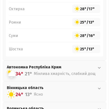
Охтирка
28°
/
17°
Ромни
25°
/
13°
Суми
28°
/
16°
Шостка
25°
/
13°
Автономна Республіка Крим
34°
21°
Мінлива хмарність, слабкий дощ
Вінницька
область
24°
13°
Ясно
Волинська
область