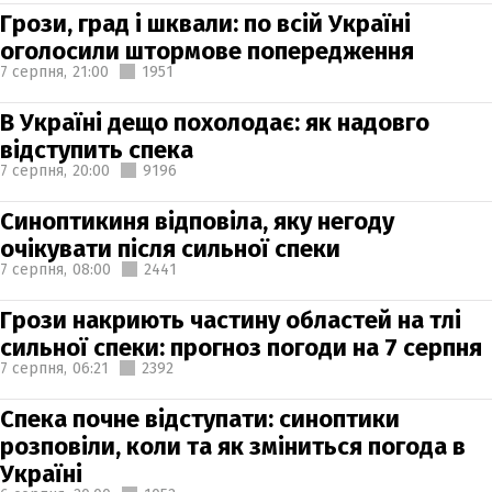
Грози, град і шквали: по всій Україні
оголосили штормове попередження
7 серпня,
21:00
1951
В Україні дещо похолодає: як надовго
відступить спека
7 серпня,
20:00
9196
Синоптикиня відповіла, яку негоду
очікувати після сильної спеки
7 серпня,
08:00
2441
Грози накриють частину областей на тлі
сильної спеки: прогноз погоди на 7 серпня
7 серпня,
06:21
2392
Спека почне відступати: синоптики
розповіли, коли та як зміниться погода в
Україні