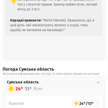
тіні у спекотні години. Зранку майже ясно, легкий
вітер до 3 м/с.
Народні прикмети:
"Матія (Матвія). Вважалося, що в
цей день змії висмоктують молоко з корів, тому
худобу не виганяли на пасовище."
Погода Сумська
область
Актуальна інформація про погоду та атмосферні умови на сьогодні
Сумська
область
24°
13°
Ясно
Конотоп
24°
/
13°