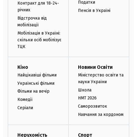
Податки
Контракт для 18-24-
річних
Пенсія в Україні
Відстрочка від
мобілізації
Мобілізація в Україні:
скільки осіб мобілізує
ТЦК
Кіно
Новини Освіти
Найцікавіші фільми
Міністерство освіти та
науки України
Українські фільми
Школа
Фільми на вечір
НМТ 2026
Комедії
Саморозвиток
Серіали
Навчання за кордоном
Нерухомість
Спорт