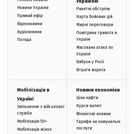
Україною
Новини України
Ракетні обстріли
Прямий ефір
Карта бойових дій
Відеоновини
Мирні переговори
Аудіоновини
Повітряна тривога в
Україні
Погода
Масована атака по
Україні
Вибухи у Росії
Втрати ворога
Мобілізація в
Новини економіки
Ціна нафти
Україні
Курси валют
Звільнення з військової
служби
Фінансові новини
Мобілізація 50+
Тарифи на комунальні
послуги
Мобілізація жінок