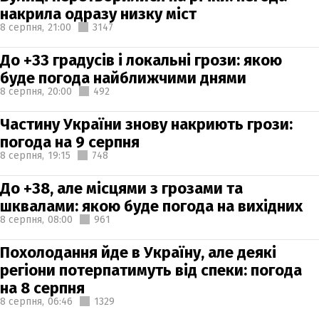
накрила одразу низку міст
8 серпня,
21:00
3147
До +33 градусів і локальні грози: якою
буде погода найближчими днями
8 серпня,
20:00
492
Частину України знову накриють грози:
погода на 9 серпня
8 серпня,
19:15
748
До +38, але місцями з грозами та
шквалами: якою буде погода на вихідних
8 серпня,
08:00
961
Похолодання йде в Україну, але деякі
регіони потерпатимуть від спеки: погода
на 8 серпня
8 серпня,
06:46
1329