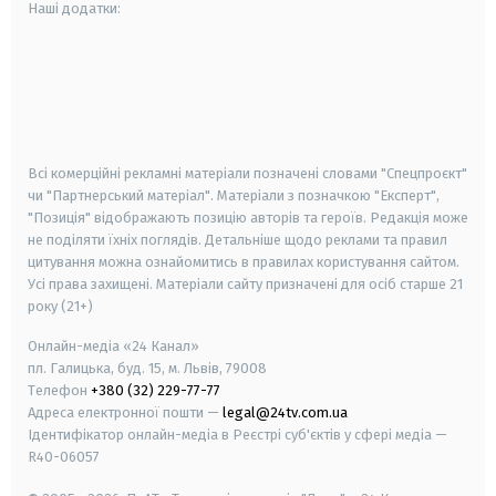
Наші додатки:
android
apple
smart tv
samsung smart tv
Всі комерційні рекламні матеріали позначені словами "Спецпроєкт"
чи "Партнерський матеріал". Матеріали з позначкою "Експерт",
"Позиція" відображають позицію авторів та героїв. Редакція може
не поділяти їхніх поглядів. Детальніше щодо реклами та правил
цитування можна ознайомитись в правилах користування сайтом.
Усі права захищені.
Матеріали сайту призначені для осіб старше
21
року (21+)
Онлайн-медіа «24 Канал»
пл. Галицька, буд. 15, м. Львів, 79008
Телефон
+380 (32) 229-77-77
Адреса електронної пошти —
legal@24tv.com.ua
Ідентифікатор онлайн-медіа в Реєстрі суб'єктів у сфері медіа —
R40-06057