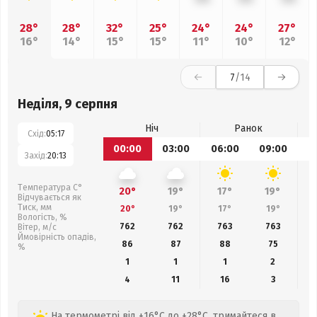
28°
28°
32°
25°
24°
24°
27°
16°
14°
15°
15°
11°
10°
12°
7
/14
Неділя, 9 серпня
Ніч
Ранок
Схід:
05:17
00:00
03:00
06:00
09:00
1
Захід:
20:13
Температура С°
20°
19°
17°
19°
Відчувається як
Тиск, мм
20°
19°
17°
19°
Вологість, %
762
762
763
763
Вітер, м/с
Ймовірність опадів,
86
87
88
75
%
1
1
1
2
4
11
16
3
На термометрі від +16°C до +28°C, тримайтеся в