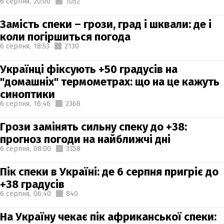
6 серпня,
20:00
1052
Замість спеки – грози, град і шквали: де і
коли погіршиться погода
6 серпня,
18:53
2130
Українці фіксують +50 градусів на
"домашніх" термометрах: що на це кажуть
синоптики
6 серпня,
16:46
2368
Грози замінять сильну спеку до +38:
прогноз погоди на найближчі дні
6 серпня,
08:00
3358
Пік спеки в Україні: де 6 серпня пригріє до
+38 градусів
6 серпня,
06:40
840
На Україну чекає пік африканської спеки: