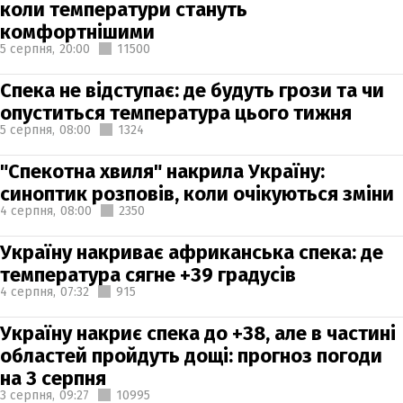
коли температури стануть
комфортнішими
5 серпня,
20:00
11500
Спека не відступає: де будуть грози та чи
опуститься температура цього тижня
5 серпня,
08:00
1324
"Спекотна хвиля" накрила Україну:
синоптик розповів, коли очікуються зміни
4 серпня,
08:00
2350
Україну накриває африканська спека: де
температура сягне +39 градусів
4 серпня,
07:32
915
Україну накриє спека до +38, але в частині
областей пройдуть дощі: прогноз погоди
на 3 серпня
3 серпня,
09:27
10995