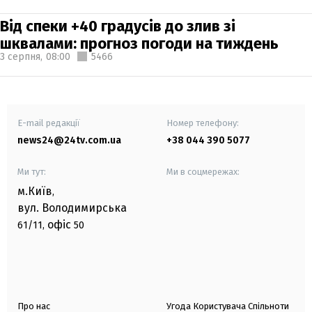
Від спеки +40 градусів до злив зі
шквалами: прогноз погоди на тиждень
3 серпня,
08:00
5466
E-mail редакції
Номер телефону:
news24@24tv.com.ua
+38 044 390 5077
Ми тут:
Ми в соцмережах:
м.Київ
,
вул. Володимирська
офіс
61/11,
50
Про нас
Угода Користувача Спільноти