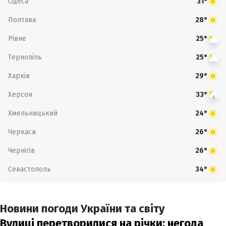
Одеса
31°
Полтава
28°
Рівне
25°
Тернопіль
25°
Харків
29°
Херсон
33°
Хмельницький
24°
Черкаси
26°
Чернігів
26°
Севастополь
34°
Новини погоди України та світу
Вулиці перетворилися на річки: негода