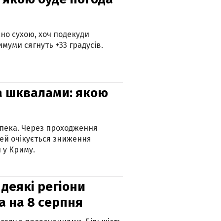
но сухою, хоч подекуди
муми сягнуть +33 градусів.
та шквалами: якою
спека. Через проходження
ей очікується зниження
 у Криму.
 деякі регіони
а на 8 серпня