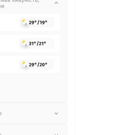
лива хмарність,
зи
29°
/
19°
31°
/
21°
29°
/
20°
о