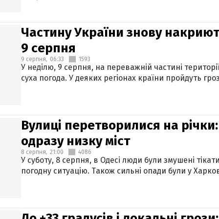
Частину України знову накриют
9 серпня
9 серпня,
06:33
1593
У неділю, 9 серпня, на переважній частині територі
суха погода. У деяких регіонах країни пройдуть гро
Вулиці перетворилися на річки
одразу низку міст
8 серпня,
21:00
4086
У суботу, 8 серпня, в Одесі люди були змушені тікат
погодну ситуацію. Також сильні опади були у Харкові
До +33 градусів і локальні гроз