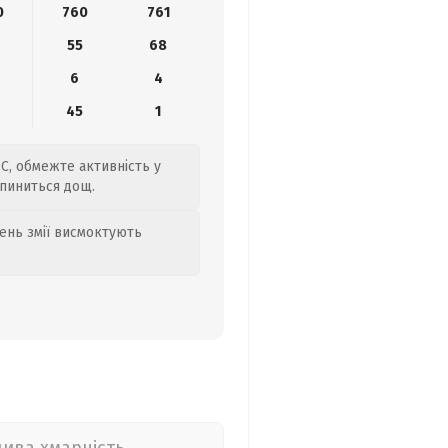
0
760
761
55
68
6
4
45
1
°C, обмежте активність у
ипиниться дощ.
день змії висмоктують