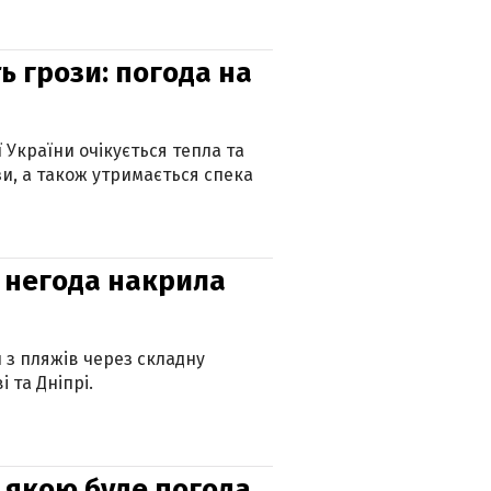
ь грози: погода на
ї України очікується тепла та
зи, а також утримається спека
: негода накрила
и з пляжів через складну
 та Дніпрі.
и: якою буде погода