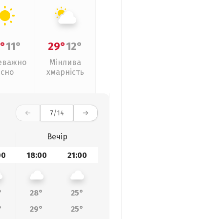
°
11°
29°
12°
еважно
Мінлива
ясно
хмарність
7
/14
Вечір
00
18:00
21:00
°
28°
25°
°
29°
25°