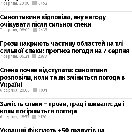
7 серпня,
20:00
6452
Синоптикиня відповіла, яку негоду
очікувати після сильної спеки
7 серпня,
08:00
2435
Грози накриють частину областей на тлі
сильної спеки: прогноз погоди на 7 серпня
7 серпня,
06:21
2388
Спека почне відступати: синоптики
розповіли, коли та як зміниться погода в
Україні
6 серпня,
20:00
1031
Замість спеки – грози, град і шквали: де і
коли погіршиться погода
6 серпня,
18:53
2126
Українці фіксують +50 градусів на