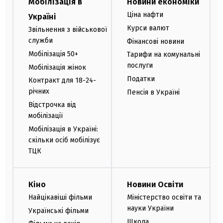
Мобілізація в
Новини економіки
Ціна нафти
Україні
Курси валют
Звільнення з військової
служби
Фінансові новини
Мобілізація 50+
Тарифи на комунальні
послуги
Мобілізація жінок
Податки
Контракт для 18-24-
річних
Пенсія в Україні
Відстрочка від
мобілізації
Мобілізація в Україні:
скільки осіб мобілізує
ТЦК
Кіно
Новини Освіти
Найцікавіші фільми
Міністерство освіти та
науки України
Українські фільми
Школа