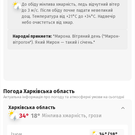
До обіду мінлива хмарність, ледь відчутний вітер
до 3 м/с. Після обіду почне падати невеликий
дощ. Температура від +21°C до +34°C. Надвечір
небо очистеться від хмар.
Народні прикмети:
"Мирона. Вітряний день ("Мирон-
вітрогон"). Який Мирон — такий і січень."
Погода Харківська
область
Актуальна інформація про погоду та атмосферні умови на сьогодні
Харківська
область
34°
18°
Мінлива хмарність, грози
Ізюм
34°
/
18°