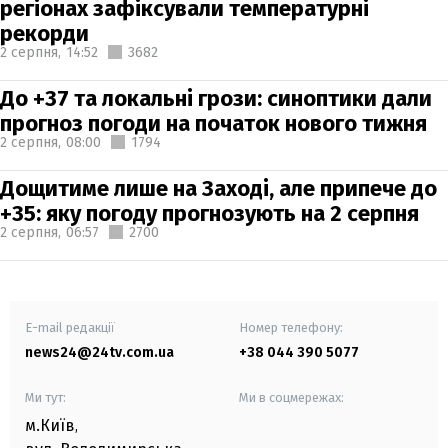
регіонах зафіксували температурні
рекорди
2 серпня,
14:52
3682
До +37 та локальні грози: синоптики дали
прогноз погоди на початок нового тижня
2 серпня,
08:00
1794
Дощитиме лише на Заході, але припече до
+35: яку погоду прогнозують на 2 серпня
2 серпня,
06:57
2700
E-mail редакції
Номер телефону:
news24@24tv.com.ua
+38 044 390 5077
Ми тут:
Ми в соцмережах:
м.Київ
,