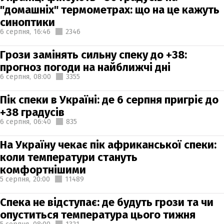
"домашніх" термометрах: що на це кажуть
синоптики
6 серпня,
16:46
2346
Грози замінять сильну спеку до +38:
прогноз погоди на найближчі дні
6 серпня,
08:00
3355
Пік спеки в Україні: де 6 серпня пригріє до
+38 градусів
6 серпня,
06:40
835
На Україну чекає пік африканської спеки:
коли температури стануть
комфортнішими
5 серпня,
20:00
11489
Спека не відступає: де будуть грози та чи
опуститься температура цього тижня