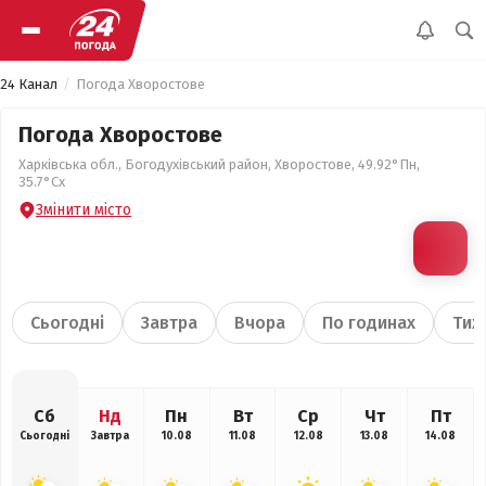
24 Канал
Погода Хворостове
Погода Хворостове
Харківська обл., Богодухівський район, Хворостове, 49.92°Пн,
35.7°Сх
Змінити місто
Сьогодні
Завтра
Вчора
По годинах
Тиж
Сб
Нд
Пн
Вт
Ср
Чт
Пт
Сьогодні
Завтра
10.08
11.08
12.08
13.08
14.08