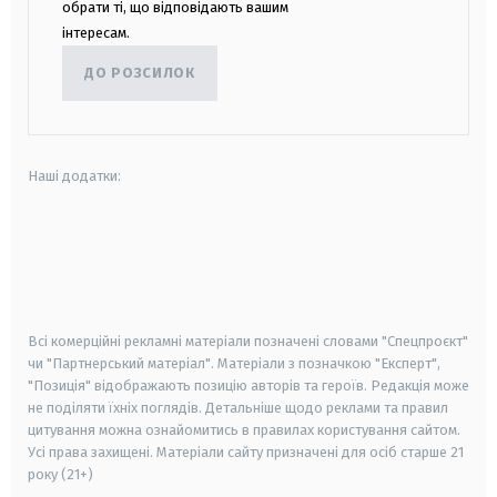
обрати ті, що відповідають вашим
інтересам.
ДО РОЗСИЛОК
Наші додатки:
android
apple
smart tv
samsung smart tv
Всі комерційні рекламні матеріали позначені словами "Спецпроєкт"
чи "Партнерський матеріал". Матеріали з позначкою "Експерт",
"Позиція" відображають позицію авторів та героїв. Редакція може
не поділяти їхніх поглядів. Детальніше щодо реклами та правил
цитування можна ознайомитись в правилах користування сайтом.
Усі права захищені.
Матеріали сайту призначені для осіб старше
21
року (21+)