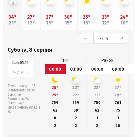
34°
27°
27°
30°
25°
23°
24°
21°
17°
15°
15°
15°
12°
10°
7
/14
Субота, 8 серпня
Ніч
Ранок
Схід:
05:16
00:00
03:00
06:00
09:00
1
Захід:
20:08
Температура С°
25°
22°
22°
27°
Відчувається як
Тиск, мм
25°
22°
22°
29°
Вологість, %
759
759
759
761
Вітер, м/с
Ймовірність опадів,
62
69
62
75
%
0
2
1
3
2
2
2
26