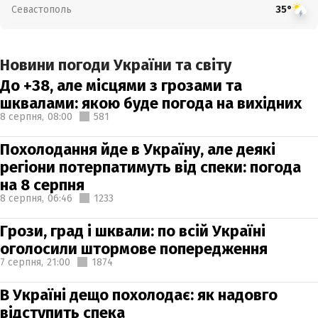
Севастополь
35°
Новини погоди України та світу
До +38, але місцями з грозами та
шквалами: якою буде погода на вихідних
8 серпня,
08:00
581
Похолодання йде в Україну, але деякі
регіони потерпатимуть від спеки: погода
на 8 серпня
8 серпня,
06:46
1233
Грози, град і шквали: по всій Україні
оголосили штормове попередження
7 серпня,
21:00
1874
В Україні дещо похолодає: як надовго
відступить спека