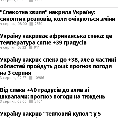
5 серпня,
08:00
1321
"Спекотна хвиля" накрила Україну:
синоптик розповів, коли очікуються зміни
4 серпня,
08:00
2350
Україну накриває африканська спека: де
температура сягне +39 градусів
4 серпня,
07:32
911
Україну накриє спека до +38, але в частині
областей пройдуть дощі: прогноз погоди
на 3 серпня
3 серпня,
09:27
10986
Від спеки +40 градусів до злив зі
шквалами: прогноз погоди на тиждень
3 серпня,
08:00
5464
Україну накрив "тепловий купол": у 5