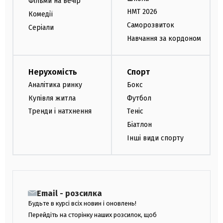
Фільми на вечір
НМТ 2026
Комедії
Саморозвиток
Серіали
Навчання за кордоном
Нерухомість
Спорт
Аналітика ринку
Бокс
Купівля житла
Футбол
Тренди і натхнення
Теніс
Біатлон
Інші види спорту
Email - розсилка
Будьте в курсі всіх новин і оновлень!
Перейдіть на сторінку наших розсилок, щоб