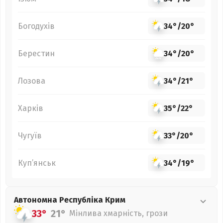
Богодухів
34°
/
20°
Берестин
34°
/
20°
Лозова
34°
/
21°
Харків
35°
/
22°
Чугуїв
33°
/
20°
Куп’янськ
34°
/
19°
Автономна Республіка Крим
33°
21°
Мінлива хмарність, грози