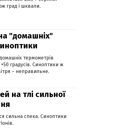
ж град і шквали.
 на "домашніх"
синоптики
 домашніх термометрів
 +50 градусів. Синоптики ж
ітря – неправильне.
й на тлі сильної
пня
ься сильна спека. Синоптики
іонів.