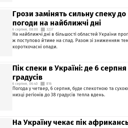
Грози замінять сильну спеку до 
погоди на найближчі дні
6 серпня,
08:00
3237
На найближчі дні в більшості областей України про
ж поступово йтиме на спад. Разом зі зниженням те
короткочасні опади.
Пік спеки в Україні: де 6 серпня
градусів
6 серпня,
06:40
816
Погода у четвер, 6 серпня, буде спекотною та сухо
низці регіонів до 38 градусів тепла вдень.
На Україну чекає пік африкансь