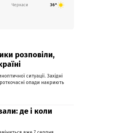
Черкаси
36°
ики розповіли,
країні
оптичної ситуації. Західні
ороткочасні опади накриють
вали: де і коли
 зміниться вже 7 серпня.