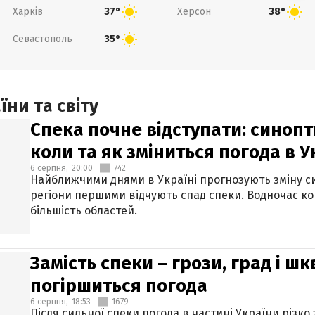
Харків
Херсон
37°
38°
Севастополь
35°
ни та світу
Спека почне відступати: синопт
коли та як зміниться погода в У
6 серпня,
20:00
742
Найближчими днями в Україні прогнозують зміну син
регіони першими відчують спад спеки. Водночас к
більшість областей.
Замість спеки – грози, град і шк
погіршиться погода
6 серпня,
18:53
1679
Після сильної спеки погода в частині України різко