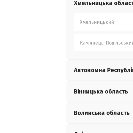
Хмельницька
облас
Хмельницький
Кам’янець-Подільськи
Автономна Республі
Вінницька
область
Волинська
область