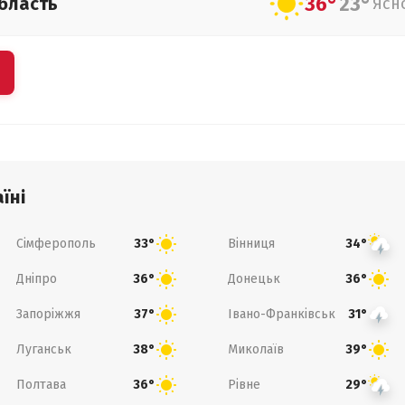
36°
23°
бласть
Ясн
їні
Сімферополь
Вінниця
33°
34°
Дніпро
Донецьк
36°
36°
Запоріжжя
Івано-Франківськ
37°
31°
Луганськ
Миколаїв
38°
39°
Полтава
Рівне
36°
29°