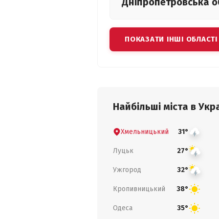
Дніпропетровська
о
ПОКАЗАТИ ІНШІ ОБЛАСТІ
Найбільші міста в Укра
Хмельницький
31°
Луцьк
27°
Ужгород
32°
Кропивницький
38°
Одеса
35°