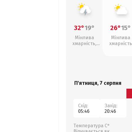
32°
19°
26°
15°
Мінлива
Мінлива
хмарність,
хмарність
грози
П'ятниця, 7 серпня
Схід:
Захід:
05:46
20:46
Температура С°
Відчувається як