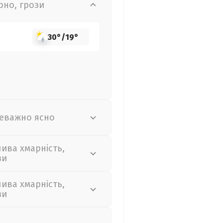
рно, грози
30°
/
19°
еважно ясно
лива хмарність,
зи
лива хмарність,
зи