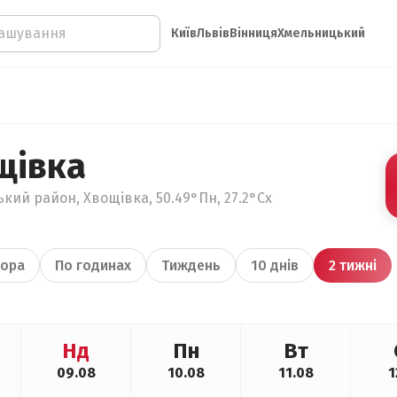
Київ
Львів
Вінниця
Хмельницький
щівка
кий район, Хвощівка, 50.49°Пн, 27.2°Сх
ора
По годинах
Тиждень
10 днів
2 тижні
Нд
Пн
Вт
09.08
10.08
11.08
1