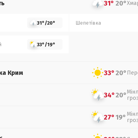
31°
20°
ть
Хма
31°
/
20°
Шепетівка
й
33°
/
19°
33°
20°
ка Крим
Пер
Мін
34°
20°
гро
Мін
27°
19°
гро