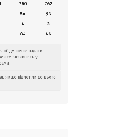
0
760
762
8
54
93
4
3
84
46
ля обіду почне падати
межте активність у
рами.
аї. Якщо відлетіли до цього