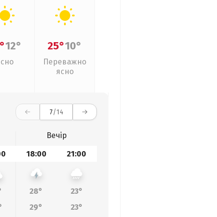
°
12°
25°
10°
Ясно
Переважно
ясно
7
/14
Вечір
00
18:00
21:00
°
28°
23°
°
29°
23°