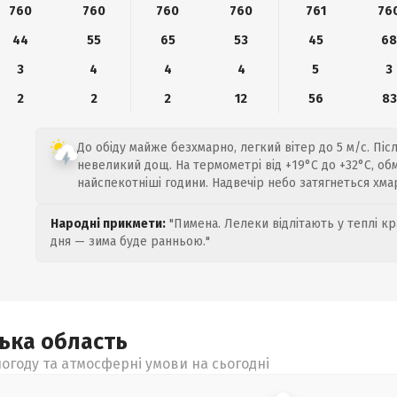
760
760
760
760
761
76
44
55
65
53
45
6
3
4
4
4
5
3
2
2
2
12
56
83
До обіду майже безхмарно, легкий вітер до 5 м/с. Піс
невеликий дощ. На термометрі від +19°C до +32°C, об
найспекотніші години. Надвечір небо затягнеться хма
Народні прикмети:
"Пимена. Лелеки відлітають у теплі кр
дня — зима буде ранньою."
цька
область
огоду та атмосферні умови на сьогодні