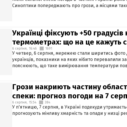
Синоптики попереджають про грози, а місцями тако
Українці фіксують +50 градусів
термометрах: що на це кажуть 
6 серпня,
16:46
1691
У четвер, 6 серпня, мережею стали ширитись фото
українців, показники на яких нібито перевалили за
пояснюють, що таке вимірювання температури пов
Грози накриють частину областе
спеки: прогноз погоди на 7 сер
6 серпня,
15:54
384
У п'ятницю, 7 серпня, в Україні подекуди утримаєт
прогнозують мінливу хмарність та опади у низці рег