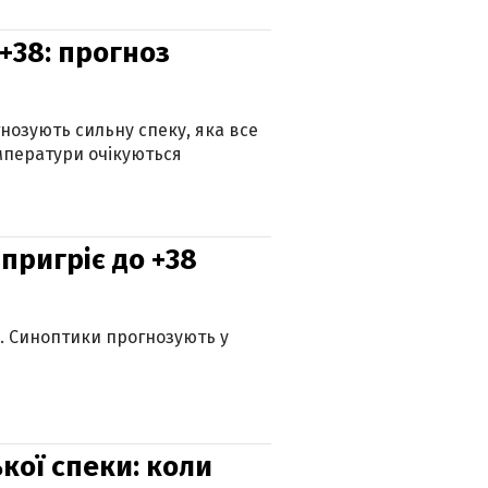
+38: прогноз
гнозують сильну спеку, яка все
мператури очікуються
 пригріє до +38
ю. Синоптики прогнозують у
кої спеки: коли