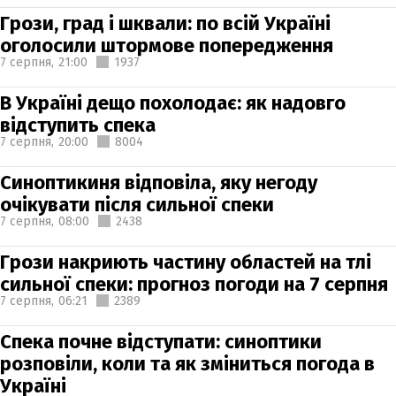
Грози, град і шквали: по всій Україні
оголосили штормове попередження
7 серпня,
21:00
1937
В Україні дещо похолодає: як надовго
відступить спека
7 серпня,
20:00
8004
Синоптикиня відповіла, яку негоду
очікувати після сильної спеки
7 серпня,
08:00
2438
Грози накриють частину областей на тлі
сильної спеки: прогноз погоди на 7 серпня
7 серпня,
06:21
2389
Спека почне відступати: синоптики
розповіли, коли та як зміниться погода в
Україні