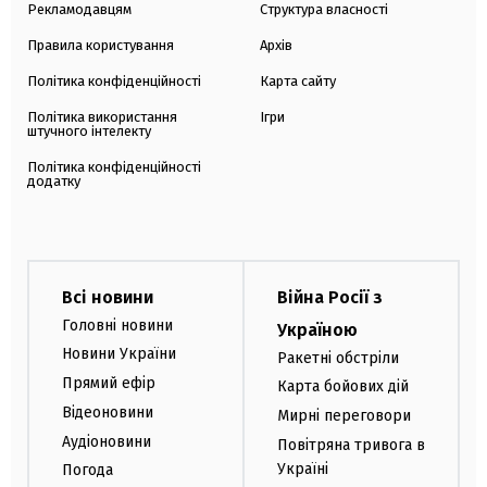
Рекламодавцям
Структура власності
Правила користування
Архів
Політика конфіденційності
Карта сайту
Політика використання
Ігри
штучного інтелекту
Політика конфіденційності
додатку
Всі новини
Війна Росії з
Головні новини
Україною
Новини України
Ракетні обстріли
Прямий ефір
Карта бойових дій
Відеоновини
Мирні переговори
Аудіоновини
Повітряна тривога в
Україні
Погода