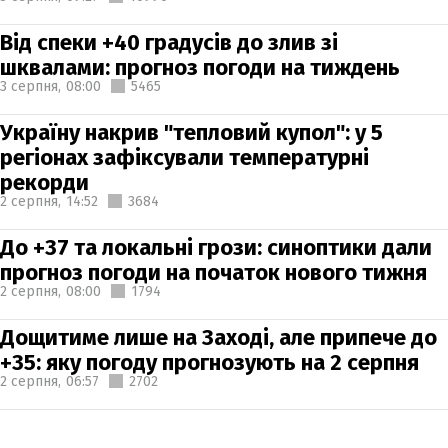
Від спеки +40 градусів до злив зі
шквалами: прогноз погоди на тиждень
3 серпня,
08:00
5465
Україну накрив "тепловий купол": у 5
регіонах зафіксували температурні
рекорди
2 серпня,
14:52
3684
До +37 та локальні грози: синоптики дали
прогноз погоди на початок нового тижня
2 серпня,
08:00
1794
Дощитиме лише на Заході, але припече до
+35: яку погоду прогнозують на 2 серпня
2 серпня,
06:57
2702