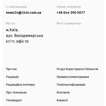
E-mail редакції
Номер телефону:
news24@24tv.com.ua
+38 044 390 5077
Ми тут:
Ми в соцмережах:
м.Київ
,
вул. Володимирська
офіс
61/11,
50
Про нас
Угода Користувача Спільноти
Редакція
Правила коментування
Редакційна політика
Технічна інформація
Про телеканал
Контакти
Телеведучі
Вакансії