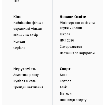
ТЦК
Кіно
Новини Освіти
Найцікавіші фільми
Міністерство освіти та
науки України
Українські фільми
Школа
Фільми на вечір
НМТ 2026
Комедії
Саморозвиток
Серіали
Навчання за кордоном
Нерухомість
Спорт
Аналітика ринку
Бокс
Купівля житла
Футбол
Тренди і натхнення
Теніс
Біатлон
Інші види спорту