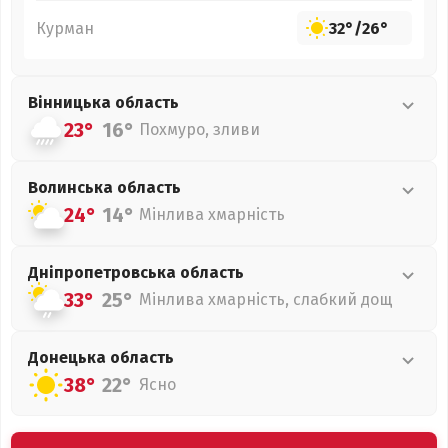
Курман
32°
/
26°
Вінницька
область
23°
16°
Похмуро, зливи
Волинська
область
24°
14°
Мінлива хмарність
Дніпропетровська
область
33°
25°
Мінлива хмарність, слабкий дощ
Донецька
область
38°
22°
Ясно