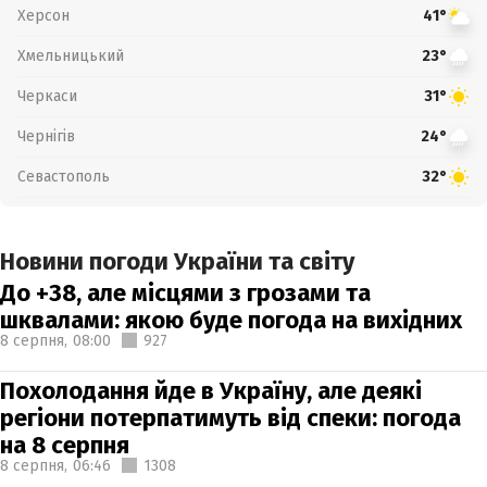
Херсон
41°
Хмельницький
23°
Черкаси
31°
Чернігів
24°
Севастополь
32°
Новини погоди України та світу
До +38, але місцями з грозами та
шквалами: якою буде погода на вихідних
8 серпня,
08:00
927
Похолодання йде в Україну, але деякі
регіони потерпатимуть від спеки: погода
на 8 серпня
8 серпня,
06:46
1308