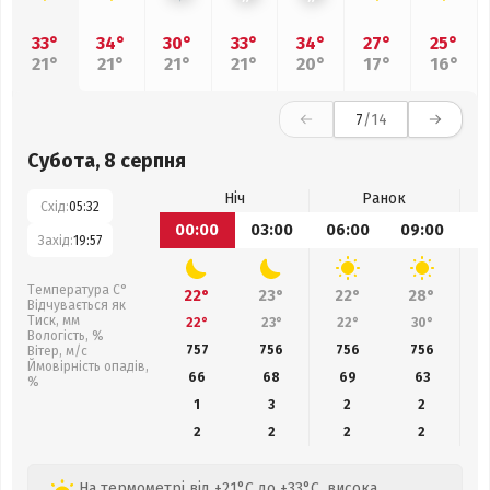
33°
34°
30°
33°
34°
27°
25°
21°
21°
21°
21°
20°
17°
16°
7
/14
Субота, 8 серпня
Ніч
Ранок
Схід:
05:32
00:00
03:00
06:00
09:00
1
Захід:
19:57
Температура С°
22°
23°
22°
28°
Відчувається як
Тиск, мм
22°
23°
22°
30°
Вологість, %
757
756
756
756
Вітер, м/с
Ймовірність опадів,
66
68
69
63
%
1
3
2
2
2
2
2
2
На термометрі від +21°C до +33°C, висока