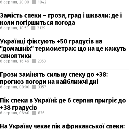
6 серпня,
20:00
1042
Замість спеки – грози, град і шквали: де і
коли погіршиться погода
6 серпня,
18:53
2129
Українці фіксують +50 градусів на
"домашніх" термометрах: що на це кажуть
синоптики
6 серпня,
16:46
2353
Грози замінять сильну спеку до +38:
прогноз погоди на найближчі дні
6 серпня,
08:00
3357
Пік спеки в Україні: де 6 серпня пригріє до
+38 градусів
6 серпня,
06:40
836
На Україну чекає пік африканської спеки: