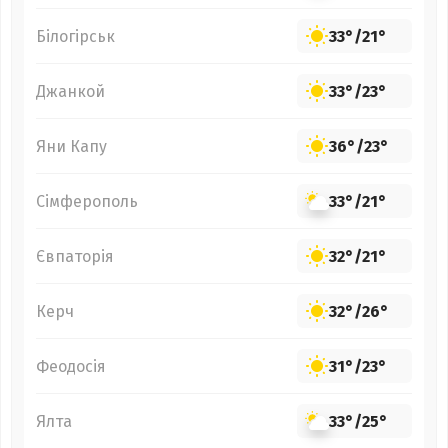
Білогірськ
33°
/
21°
Джанкой
33°
/
23°
Яни Капу
36°
/
23°
Сімферополь
33°
/
21°
Євпаторія
32°
/
21°
Керч
32°
/
26°
Феодосія
31°
/
23°
Ялта
33°
/
25°