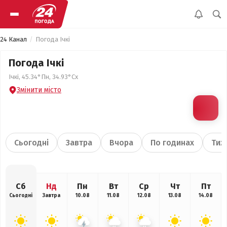
24 Канал
Погода Ічкі
Погода Ічкі
Ічкі, 45.34°Пн, 34.93°Сх
Змінити місто
Сьогодні
Завтра
Вчора
По годинах
Тиж
Сб
Нд
Пн
Вт
Ср
Чт
Пт
Сьогодні
Завтра
10.08
11.08
12.08
13.08
14.08