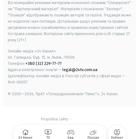
Всі комерційні рекламні матеріали позначені словами "Спецпроєкт"
чи "Партнерський матеріал". Матеріали з позначкою "Експерт",
"Позиція" відображають позицію авторів та героїв. Редакція може
не поділяти їхніх поглядів. Детальніше щодо реклами та правил
цитування можна ознайомитись в правилах користування сайтом.
Усі права захищені.
Матеріали сайту призначені для осіб старше
21
року (21+)
Онлайн-медіа «24 Канал»
пл. Галицька, буд. 15, м. Львів, 79008
Телефон
+380 (32) 229-77-77
Адреса електронної пошти —
legal@24tv.com.ua
Ідентифікатор онлайн-медіа в Реєстрі суб'єктів у сфері медіа —
R40-06057
© 2005—2026,
ПрАТ «Телерадіокомпанія "Люкс"», 24 Канал.
Розробка сайту
-
24 Канал
TV
Ігри
Погода
Кабінет