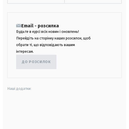
Email - розсилка
Будьте в курсі всіх новин і оновлень!
Перейдіть на сторінку наших розсилок, щоб
обрати ті, що відповідають вашим
інтересам.
ДО РОЗСИЛОК
Наші додатки:
android
apple
smart tv
samsung smart tv