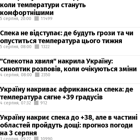
коли температури стануть
комфортнішими
5 серпня,
20:00
11499
Спека не відступає: де будуть грози та чи
опуститься температура цього тижня
5 серпня,
08:00
1322
"Спекотна хвиля" накрила Україну:
синоптик розповів, коли очікуються зміни
4 серпня,
08:00
2350
Україну накриває африканська спека: де
температура сягне +39 градусів
4 серпня,
07:32
912
Україну накриє спека до +38, але в частині
областей пройдуть дощі: прогноз погоди
на 3 серпня
3 серпня,
09:27
10990