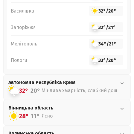
Василівка
32°
/
20°
Запоріжжя
32°
/
21°
Мелітополь
34°
/
21°
Пологи
33°
/
20°
Автономна Республіка Крим
32°
20°
Мінлива хмарність, слабкий дощ
Вінницька
область
28°
11°
Ясно
Волинська
область