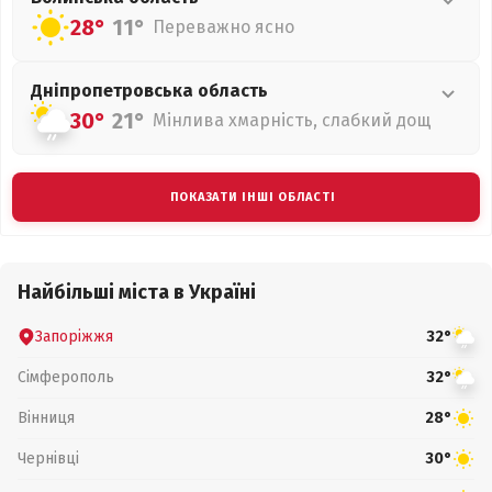
28°
11°
Переважно ясно
Дніпропетровська
область
30°
21°
Мінлива хмарність, слабкий дощ
ПОКАЗАТИ ІНШІ ОБЛАСТІ
Найбільші міста в Україні
Запоріжжя
32°
Сімферополь
32°
Вінниця
28°
Чернівці
30°