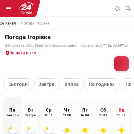
24 Канал
Погода Ігорівка
Погода Ігорівка
Запорізька обл., Мелітопольський район, Ігорівка, 46.57°Пн, 35.69°Сх
Змінити місто
Сьогодні
Завтра
Вчора
По годинах
Тиж
Пн
Вт
Ср
Чт
Пт
Сб
Нд
Сьогодні
Завтра
12.08
13.08
14.08
15.08
16.08