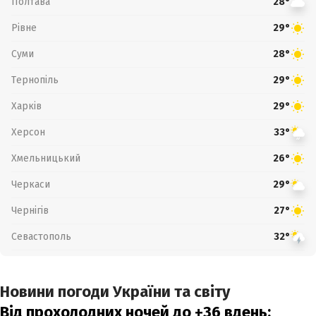
Полтава
28°
Рівне
29°
Суми
28°
Тернопіль
29°
Харків
29°
Херсон
33°
Хмельницький
26°
Черкаси
29°
Чернігів
27°
Севастополь
32°
Новини погоди України та світу
Від прохолодних ночей до +36 вдень: