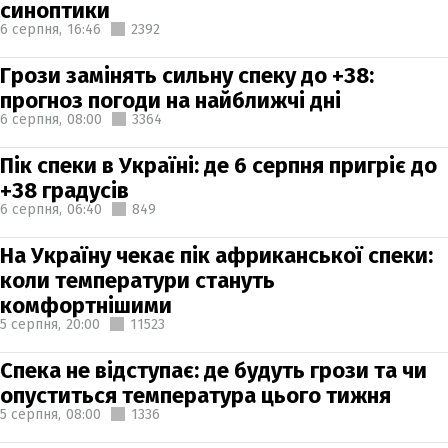
синоптики
6 серпня,
16:46
2392
Грози замінять сильну спеку до +38:
прогноз погоди на найближчі дні
6 серпня,
08:00
3364
Пік спеки в Україні: де 6 серпня пригріє до
+38 градусів
6 серпня,
06:40
849
На Україну чекає пік африканської спеки:
коли температури стануть
комфортнішими
5 серпня,
20:00
11523
Спека не відступає: де будуть грози та чи
опуститься температура цього тижня
5 серпня,
08:00
1336