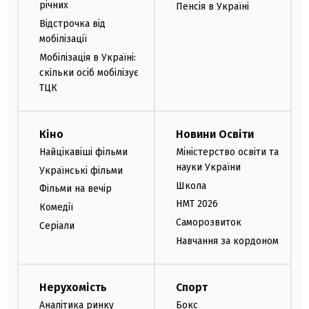
річних
Пенсія в Україні
Відстрочка від
мобілізації
Мобілізація в Україні:
скільки осіб мобілізує
ТЦК
Кіно
Новини Освіти
Найцікавіші фільми
Міністерство освіти та
науки України
Українські фільми
Школа
Фільми на вечір
НМТ 2026
Комедії
Саморозвиток
Серіали
Навчання за кордоном
Нерухомість
Спорт
Аналітика ринку
Бокс