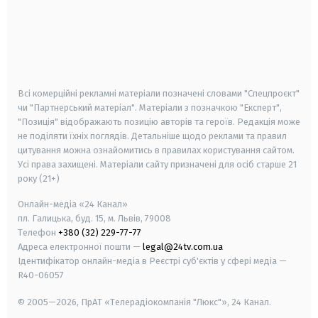
android
apple
smart tv
samsung smart tv
Всі комерційні рекламні матеріали позначені словами "Спецпроєкт"
чи "Партнерський матеріал". Матеріали з позначкою "Експерт",
"Позиція" відображають позицію авторів та героїв. Редакція може
не поділяти їхніх поглядів. Детальніше щодо реклами та правил
цитування можна ознайомитись в правилах користування сайтом.
Усі права захищені.
Матеріали сайту призначені для осіб старше
21
року (21+)
Онлайн-медіа «24 Канал»
пл. Галицька, буд. 15, м. Львів, 79008
Телефон
+380 (32) 229-77-77
Адреса електронної пошти —
legal@24tv.com.ua
Ідентифікатор онлайн-медіа в Реєстрі суб'єктів у сфері медіа —
R40-06057
© 2005—2026,
ПрАТ «Телерадіокомпанія "Люкс"», 24 Канал.