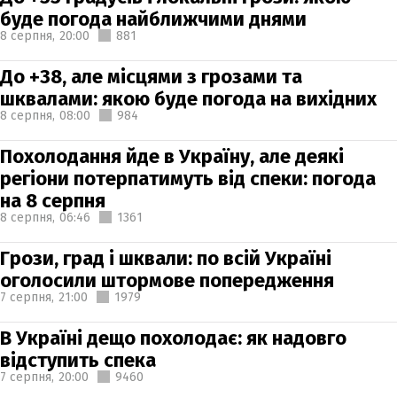
буде погода найближчими днями
8 серпня,
20:00
881
До +38, але місцями з грозами та
шквалами: якою буде погода на вихідних
8 серпня,
08:00
984
Похолодання йде в Україну, але деякі
регіони потерпатимуть від спеки: погода
на 8 серпня
8 серпня,
06:46
1361
Грози, град і шквали: по всій Україні
оголосили штормове попередження
7 серпня,
21:00
1979
В Україні дещо похолодає: як надовго
відступить спека
7 серпня,
20:00
9460