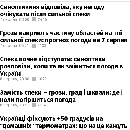
Синоптикиня відповіла, яку негоду
очікувати після сильної спеки
7 серпня,
08:00
2446
Грози накриють частину областей на тлі
сильної спеки: прогноз погоди на 7 серпня
7 серпня,
06:21
2403
Спека почне відступати: синоптики
розповіли, коли та як зміниться погода в
Україні
6 серпня,
20:00
1079
Замість спеки – грози, град і шквали: де і
коли погіршиться погода
6 серпня,
18:53
2134
Українці фіксують +50 градусів на
"домашніх" термометрах: що на це кажуть