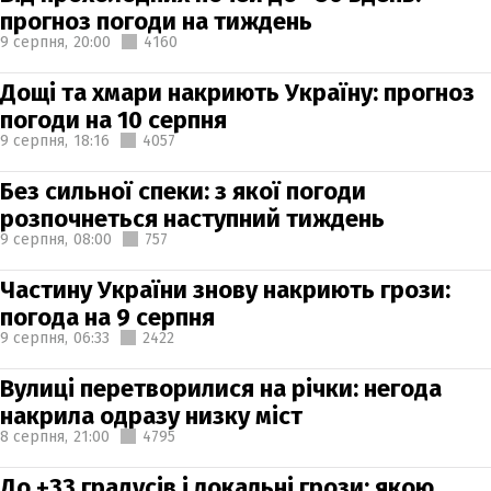
прогноз погоди на тиждень
9 серпня,
20:00
4160
Дощі та хмари накриють Україну: прогноз
погоди на 10 серпня
9 серпня,
18:16
4057
Без сильної спеки: з якої погоди
розпочнеться наступний тиждень
9 серпня,
08:00
757
Частину України знову накриють грози:
погода на 9 серпня
9 серпня,
06:33
2422
Вулиці перетворилися на річки: негода
накрила одразу низку міст
8 серпня,
21:00
4795
До +33 градусів і локальні грози: якою