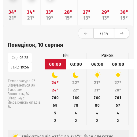
34°
34°
33°
28°
27°
29°
30°
21°
21°
19°
15°
13°
13°
15°
7
/14
Понеділок, 10 серпня
Ніч
Ранок
Схід:
05:28
00:00
03:00
06:00
09:00
1
Захід:
19:56
Температура С°
24°
22°
21°
27°
Відчувається як
Тиск, мм
24°
22°
21°
28°
Вологість, %
760
760
760
761
Вітер, м/с
Ймовірність опадів,
69
78
80
57
%
5
4
4
4
2
2
2
2
Очікується від +21°C до +34°C, буде спекотно,