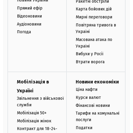
Новини України
Ракетні обстріли
Прямий ефір
Карта бойових дій
Відеоновини
Мирні переговори
Аудіоновини
Повітряна тривога в
Україні
Погода
Масована атака по
Україні
Вибухи у Росії
Втрати ворога
Мобілізація в
Новини економіки
Ціна нафти
Україні
Курси валют
Звільнення з військової
служби
Фінансові новини
Мобілізація 50+
Тарифи на комунальні
послуги
Мобілізація жінок
Податки
Контракт для 18-24-