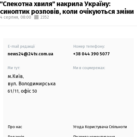
"Спекотна хвиля" накрила Україну:
синоптик розповів, коли очікуються зміни
4 серпня,
08:00
2352
E-mail редакції
Номер телефону:
news24@24tv.com.ua
+38 044 390 5077
Ми тут:
Ми в соцмережах:
м.Київ
,
вул. Володимирська
офіс
61/11,
50
Про нас
Угода Користувача Спільноти
Редакція
Правила коментування