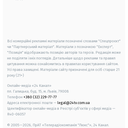
android
apple
smart tv
samsung smart tv
Всі комерційні рекламні матеріали позначені словами "Спецпроєкт"
чи "Партнерський матеріал". Матеріали з позначкою "Експерт",
"Позиція" відображають позицію авторів та героїв. Редакція може
не поділяти їхніх поглядів. Детальніше щодо реклами та правил
цитування можна ознайомитись в правилах користування сайтом.
Усі права захищені.
Матеріали сайту призначені для осіб старше
21
року (21+)
Онлайн-медіа «24 Канал»
пл. Галицька, буд. 15, м. Львів, 79008
Телефон
+380 (32) 229-77-77
Адреса електронної пошти —
legal@24tv.com.ua
Ідентифікатор онлайн-медіа в Реєстрі суб'єктів у сфері медіа —
R40-06057
© 2005—2026,
ПрАТ «Телерадіокомпанія "Люкс"», 24 Канал.