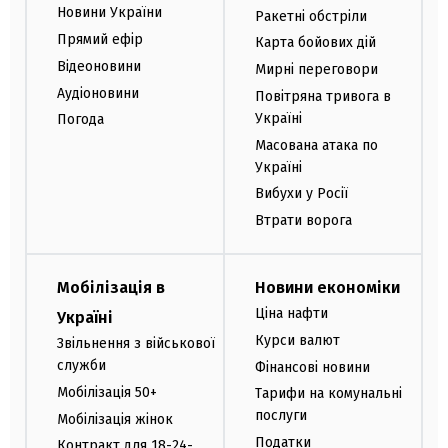
Новини України
Ракетні обстріли
Прямий ефір
Карта бойових дій
Відеоновини
Мирні переговори
Аудіоновини
Повітряна тривога в
Україні
Погода
Масована атака по
Україні
Вибухи у Росії
Втрати ворога
Мобілізація в
Новини економіки
Ціна нафти
Україні
Курси валют
Звільнення з військової
служби
Фінансові новини
Мобілізація 50+
Тарифи на комунальні
послуги
Мобілізація жінок
Податки
Контракт для 18-24-