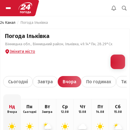
24 Канал
Погода Ільківка
Погода Ільківка
Вінницька обл., Вінницький район, Ільківка, 49.14°Пн, 28.29°Сх
Змінити місто
Сьогодні
Завтра
Вчора
По годинах
Тиж
Нд
Пн
Вт
Ср
Чт
Пт
Сб
Вчора
Сьогодні
Завтра
12.08
13.08
14.08
15.08