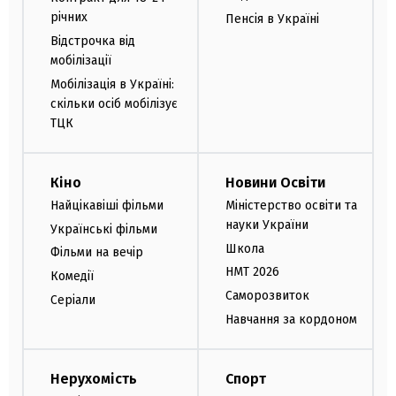
річних
Пенсія в Україні
Відстрочка від
мобілізації
Мобілізація в Україні:
скільки осіб мобілізує
ТЦК
Кіно
Новини Освіти
Найцікавіші фільми
Міністерство освіти та
науки України
Українські фільми
Школа
Фільми на вечір
НМТ 2026
Комедії
Саморозвиток
Серіали
Навчання за кордоном
Нерухомість
Спорт