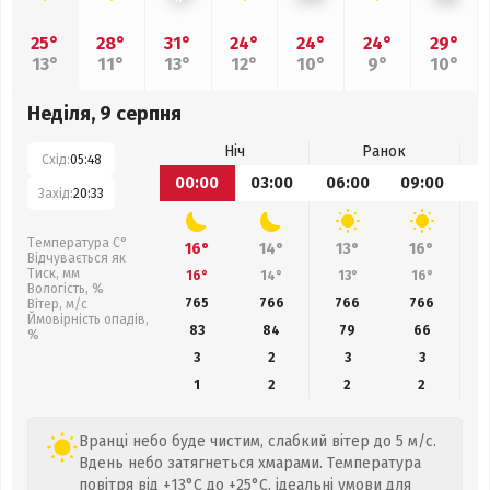
25°
28°
31°
24°
24°
24°
29°
13°
11°
13°
12°
10°
9°
10°
Неділя, 9 серпня
Ніч
Ранок
Схід:
05:48
00:00
03:00
06:00
09:00
1
Захід:
20:33
Температура С°
16°
14°
13°
16°
Відчувається як
Тиск, мм
16°
14°
13°
16°
Вологість, %
765
766
766
766
Вітер, м/с
Ймовірність опадів,
83
84
79
66
%
3
2
3
3
1
2
2
2
Вранці небо буде чистим, слабкий вітер до 5 м/с.
Вдень небо затягнеться хмарами. Температура
повітря від +13°C до +25°C, ідеальні умови для