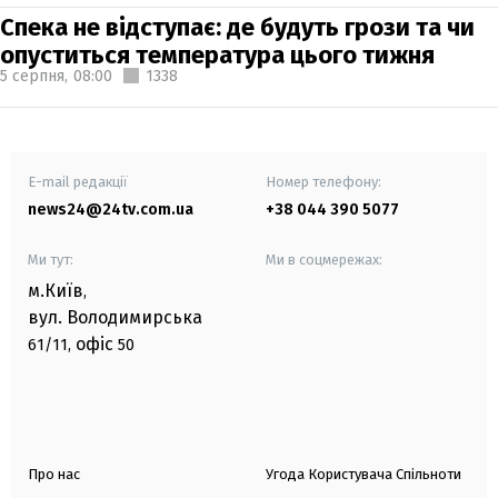
Спека не відступає: де будуть грози та чи
опуститься температура цього тижня
5 серпня,
08:00
1338
E-mail редакції
Номер телефону:
news24@24tv.com.ua
+38 044 390 5077
Ми тут:
Ми в соцмережах:
м.Київ
,
вул. Володимирська
офіс
61/11,
50
Про нас
Угода Користувача Спільноти