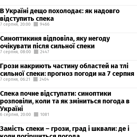
В Україні дещо похолодає: як надовго
відступить спека
7 серпня,
20:00
9466
Синоптикиня відповіла, яку негоду
очікувати після сильної спеки
7 серпня,
08:00
2447
Грози накриють частину областей на тлі
сильної спеки: прогноз погоди на 7 серпня
7 серпня,
06:21
2404
Спека почне відступати: синоптики
розповіли, коли та як зміниться погода в
Україні
6 серпня,
20:00
1081
Замість спеки – грози, град і шквали: де і
коли погіршиться погода