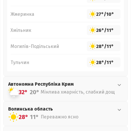
Жмеринка
27°
/
10°
Хмільник
26°
/
11°
Могилів-Подільський
28°
/
11°
Тульчин
28°
/
11°
Автономна Республіка Крим
32°
20°
Мінлива хмарність, слабкий дощ
Волинська
область
28°
11°
Переважно ясно