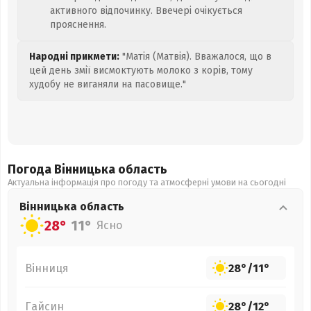
активного відпочинку. Ввечері очікується
прояснення.
Народні прикмети:
"Матія (Матвія). Вважалося, що в
цей день змії висмоктують молоко з корів, тому
худобу не виганяли на пасовище."
Погода Вінницька
область
Актуальна інформація про погоду та атмосферні умови на сьогодні
Вінницька
область
28°
11°
Ясно
Вінниця
28°
/
11°
Гайсин
28°
/
12°