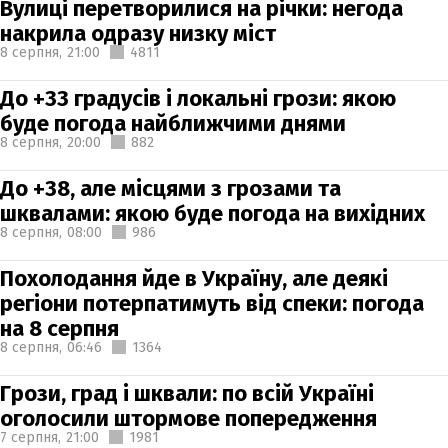
Вулиці перетворилися на річки: негода
накрила одразу низку міст
8 серпня,
21:00
4811
До +33 градусів і локальні грози: якою
буде погода найближчими днями
8 серпня,
20:00
882
До +38, але місцями з грозами та
шквалами: якою буде погода на вихідних
8 серпня,
08:00
986
Похолодання йде в Україну, але деякі
регіони потерпатимуть від спеки: погода
на 8 серпня
8 серпня,
06:46
1364
Грози, град і шквали: по всій Україні
оголосили штормове попередження
7 серпня,
21:00
1981