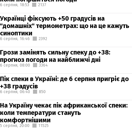
6 серпня,
18:53
2137
Українці фіксують +50 градусів на
"домашніх" термометрах: що на це кажуть
синоптики
6 серпня,
16:46
2392
Грози замінять сильну спеку до +38:
прогноз погоди на найближчі дні
6 серпня,
08:00
3364
Пік спеки в Україні: де 6 серпня пригріє до
+38 градусів
6 серпня,
06:40
850
На Україну чекає пік африканської спеки:
коли температури стануть
комфортнішими
5 серпня,
20:00
11525