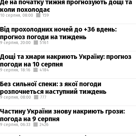
Де на початку тижня прогнозують дощі та
коли похолодає
10 серпня,
08:00
159
Від прохолодних ночей до +36 вдень:
прогноз погоди на тиждень
9 серпня,
20:00
5161
Дощі та хмари накриють Україну: прогноз
погоди на 10 серпня
9 серпня,
18:16
4184
Без сильної спеки: з якої погоди
розпочнеться наступний тиждень
9 серпня,
08:00
777
Частину України знову накриють грози:
погода на 9 серпня
9 серпня,
06:33
2426