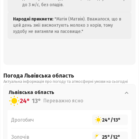
до 3 м/с, без опадів.
Народні прикмети:
"Матія (Матвія). Вважалося, що в
цей день змії висмоктують молоко з корів, тому
худобу не виганяли на пасовище."
Погода Львівська
область
Актуальна інформація про погоду та атмосферні умови на сьогодні
Львівська
область
24°
13°
Переважно ясно
Дрогобич
24°
/
13°
Золочів
25°
/
12°