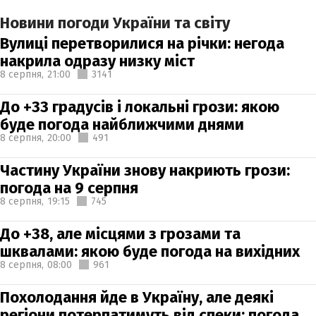
Новини погоди України та світу
Вулиці перетворилися на річки: негода
накрила одразу низку міст
8 серпня,
21:00
3141
До +33 градусів і локальні грози: якою
буде погода найближчими днями
8 серпня,
20:00
491
Частину України знову накриють грози:
погода на 9 серпня
8 серпня,
19:15
745
До +38, але місцями з грозами та
шквалами: якою буде погода на вихідних
8 серпня,
08:00
961
Похолодання йде в Україну, але деякі
регіони потерпатимуть від спеки: погода