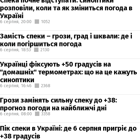
Спека почне відступати: синоптики
розповіли, коли та як зміниться погода в
Україні
6 серпня,
20:00
1052
Замість спеки – грози, град і шквали: де і
коли погіршиться погода
6 серпня,
18:53
2130
Українці фіксують +50 градусів на
"домашніх" термометрах: що на це кажуть
синоптики
6 серпня,
16:46
2368
Грози замінять сильну спеку до +38:
прогноз погоди на найближчі дні
6 серпня,
08:00
3358
Пік спеки в Україні: де 6 серпня пригріє до
+38 градусів