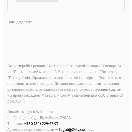
Наші додатки:
android
apple
smart tv
samsung smart tv
Всі комерційні рекламні матеріали позначені словами "Спецпроєкт"
чи "Партнерський матеріал". Матеріали з позначкою "Експерт",
"Позиція" відображають позицію авторів та героїв. Редакція може
не поділяти їхніх поглядів. Детальніше щодо реклами та правил
цитування можна ознайомитись в правилах користування сайтом.
Усі права захищені.
Матеріали сайту призначені для осіб старше
21
року (21+)
Онлайн-медіа «24 Канал»
пл. Галицька, буд. 15, м. Львів, 79008
Телефон
+380 (32) 229-77-77
Адреса електронної пошти —
legal@24tv.com.ua