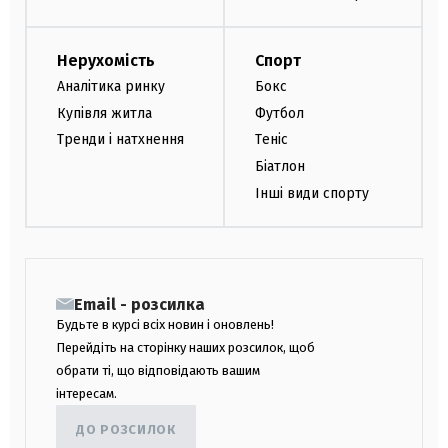
Нерухомість
Спорт
Аналітика ринку
Бокс
Купівля житла
Футбол
Тренди і натхнення
Теніс
Біатлон
Інші види спорту
Email - розсилка
Будьте в курсі всіх новин і оновлень!
Перейдіть на сторінку наших розсилок, щоб
обрати ті, що відповідають вашим
інтересам.
ДО РОЗСИЛОК