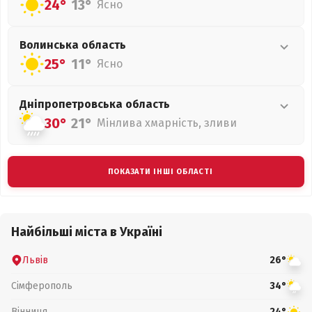
24°
13°
Ясно
Волинська
область
25°
11°
Ясно
Дніпропетровська
область
30°
21°
Мінлива хмарність, зливи
ПОКАЗАТИ ІНШІ ОБЛАСТІ
Найбільші міста в Україні
Львів
26°
Сімферополь
34°
Вінниця
24°