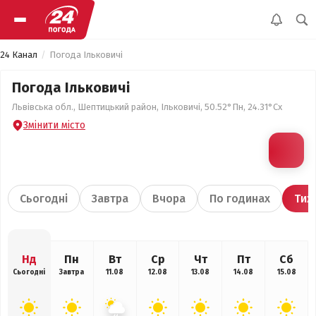
24 Канал
Погода Ільковичі
Погода Ільковичі
Львівська обл., Шептицький район, Ільковичі, 50.52°Пн, 24.31°Сх
Змінити місто
Сьогодні
Завтра
Вчора
По годинах
Тиж
Нд
Пн
Вт
Ср
Чт
Пт
Сб
Сьогодні
Завтра
11.08
12.08
13.08
14.08
15.08