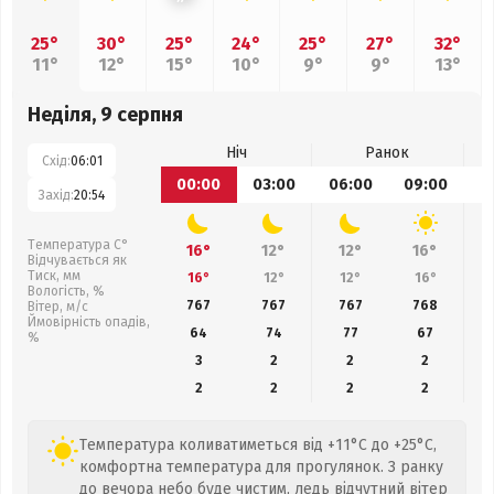
25°
30°
25°
24°
25°
27°
32°
11°
12°
15°
10°
9°
9°
13°
Неділя, 9 серпня
Ніч
Ранок
Схід:
06:01
00:00
03:00
06:00
09:00
1
Захід:
20:54
Температура С°
16°
12°
12°
16°
Відчувається як
Тиск, мм
16°
12°
12°
16°
Вологість, %
767
767
767
768
Вітер, м/с
Ймовірність опадів,
64
74
77
67
%
3
2
2
2
2
2
2
2
Температура коливатиметься від +11°C до +25°C,
комфортна температура для прогулянок. З ранку
до вечора небо буде чистим, ледь відчутний вітер