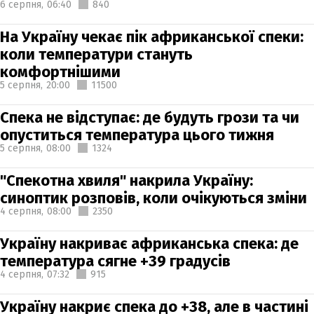
6 серпня,
06:40
840
На Україну чекає пік африканської спеки:
коли температури стануть
комфортнішими
5 серпня,
20:00
11500
Спека не відступає: де будуть грози та чи
опуститься температура цього тижня
5 серпня,
08:00
1324
"Спекотна хвиля" накрила Україну:
синоптик розповів, коли очікуються зміни
4 серпня,
08:00
2350
Україну накриває африканська спека: де
температура сягне +39 градусів
4 серпня,
07:32
915
Україну накриє спека до +38, але в частині