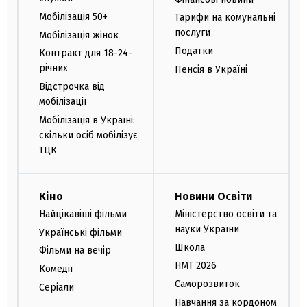
Мобілізація 50+
Тарифи на комунальні
послуги
Мобілізація жінок
Податки
Контракт для 18-24-
річних
Пенсія в Україні
Відстрочка від
мобілізації
Мобілізація в Україні:
скільки осіб мобілізує
ТЦК
Кіно
Новини Освіти
Найцікавіші фільми
Міністерство освіти та
науки України
Українські фільми
Школа
Фільми на вечір
НМТ 2026
Комедії
Саморозвиток
Серіали
Навчання за кордоном