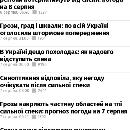
на 8 серпня
8 серпня,
06:46
1329
Грози, град і шквали: по всій Україні
оголосили штормове попередження
7 серпня,
21:00
1951
В Україні дещо похолодає: як надовго
відступить спека
7 серпня,
20:00
9196
Синоптикиня відповіла, яку негоду
очікувати після сильної спеки
7 серпня,
08:00
2441
Грози накриють частину областей на тлі
сильної спеки: прогноз погоди на 7 серпня
7 серпня,
06:21
2392