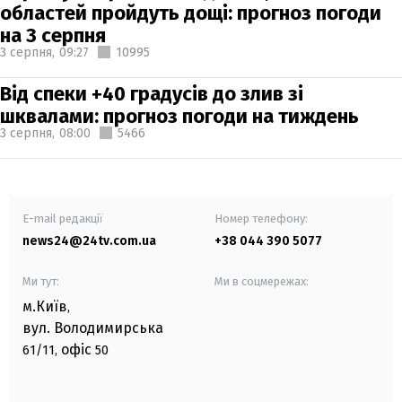
областей пройдуть дощі: прогноз погоди
на 3 серпня
3 серпня,
09:27
10995
Від спеки +40 градусів до злив зі
шквалами: прогноз погоди на тиждень
3 серпня,
08:00
5466
E-mail редакції
Номер телефону:
news24@24tv.com.ua
+38 044 390 5077
Ми тут:
Ми в соцмережах:
м.Київ
,
вул. Володимирська
офіс
61/11,
50