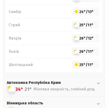
Самбір
24°
/
13°
Стрий
25°
/
11°
Яворів
26°
/
12°
Львів
26°
/
11°
Шептицький
25°
/
11°
Автономна Республіка Крим
34°
21°
Мінлива хмарність, слабкий дощ
Вінницька
область