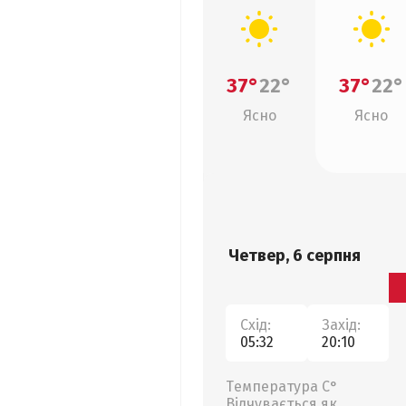
37°
22°
37°
22°
Ясно
Ясно
Четвер, 6 серпня
Схід:
Захід:
05:32
20:10
Температура С°
Відчувається як