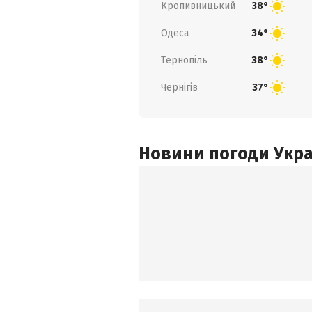
Кропивницький
38°
Одеса
34°
Тернопіль
38°
Чернігів
37°
Новини погоди Украї