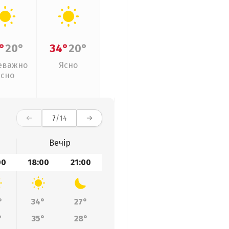
°
20°
34°
20°
еважно
Ясно
ясно
7
/14
Вечір
00
18:00
21:00
°
34°
27°
°
35°
28°