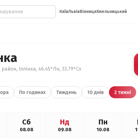
Київ
Львів
Вінниця
Хмельницький
нка
район, Іллінка, 46.45°Пн, 33.79°Сх
ора
По годинах
Тиждень
10 днів
2 тижні
Сб
Нд
Пн
08.08
09.08
10.08
1