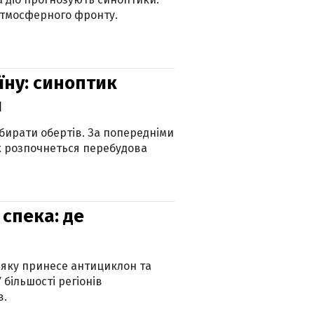
атмосферного фронту.
їну: синоптик
и
бирати обертів. За попередніми
х розпочнеться перебудова
спека: де
 яку принесе антициклон та
 більшості регіонів
в.