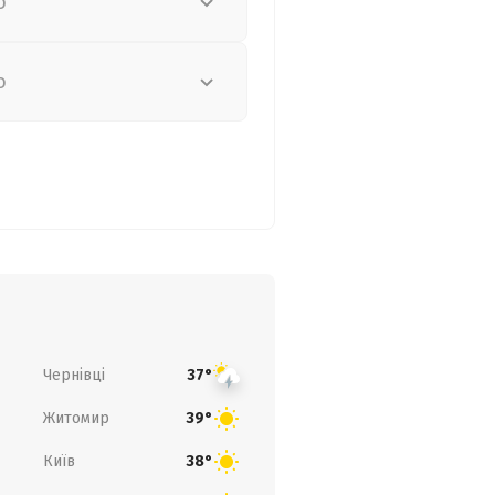
о
о
Чернівці
37°
Житомир
39°
Київ
38°