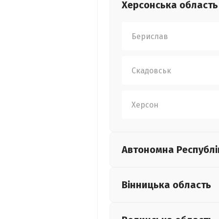
Херсонська
область
Берислав
Скадовськ
Херсон
Автономна Республі
Вінницька
область