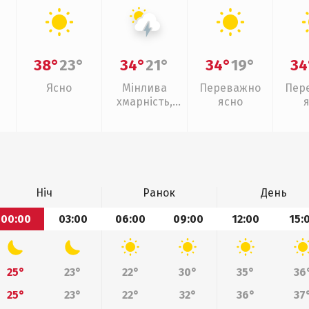
38°
23°
34°
21°
34°
19°
34
Ясно
Мінлива
Переважно
Пер
хмарність,
ясно
грози
Ніч
Ранок
День
00:00
03:00
06:00
09:00
12:00
15:
25°
23°
22°
30°
35°
36
25°
23°
22°
32°
36°
37