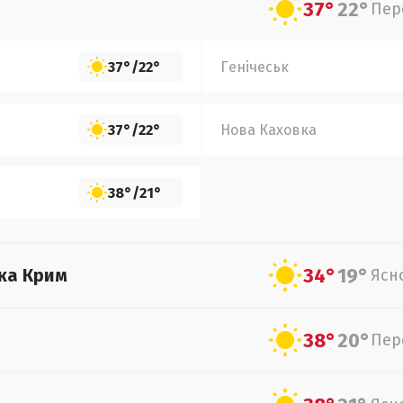
37°
22°
Пер
37°
/
22°
Генічеськ
37°
/
22°
Нова Каховка
38°
/
21°
34°
19°
ка Крим
Ясн
38°
20°
Пер