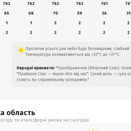
762
762
762
762
761
76
65
68
70
59
36
31
1
1
3
2
2
2
2
2
2
2
2
2
Протягом усього дня небо буде безхмарним, слабкий ві
Температура коливатиметься від +22°C до +37°C.
Народні прикмети:
"Преображення (Яблучний Спас). Освяч
"Прийшов Спас — пішло літо від нас". Сухий день — суха о
стають по-справжньому холодними."
ка
область
огоду та атмосферні умови на сьогодні