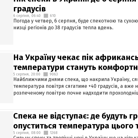
градусів
6 серпня,
06:40
610
Погода у четвер, 6 серпня, буде спекотною та сухо
низці регіонів до 38 градусів тепла вдень.
На Україну чекає пік африкансь
температури стануть комфорт
5 серпня,
20:00
9063
Найближчими днями спека, що накрила Україну, сяг
температура повітря сягатиме +40 градусів, а вже 
розпеченому повітрю почне надходити прохолодніш
Спека не відступає: де будуть г
опуститься температура цього
5 серпня,
08:00
1268
Сильну спеку та тропічні ночі в Україну ще на кіль