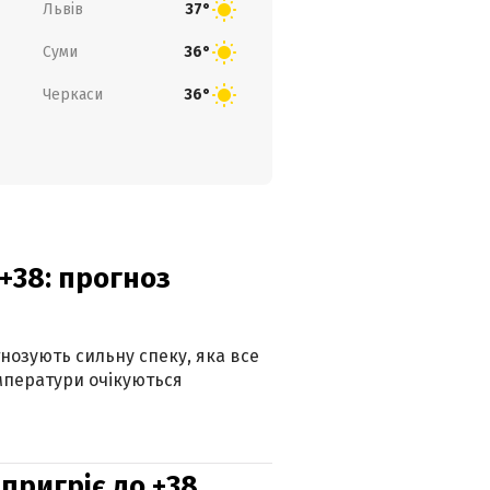
Львів
37°
Суми
36°
Черкаси
36°
+38: прогноз
гнозують сильну спеку, яка все
мператури очікуються
 пригріє до +38