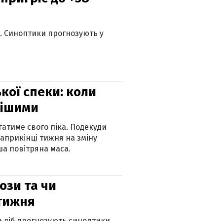
ю. Синоптики прогнозують у
кої спеки: коли
нішими
атиме свого піка. Подекуди
наприкінці тижня на зміну
а повітряна маса.
рози та чи
 тижня
ка діб прогнозують синоптики.