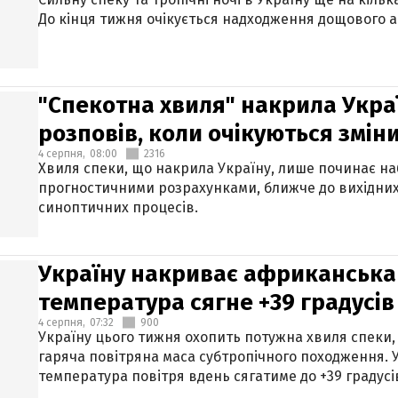
До кінця тижня очікується надходження дощового 
"Спекотна хвиля" накрила Укра
розповів, коли очікуються змін
4 серпня,
08:00
2316
Хвиля спеки, що накрила Україну, лише починає на
прогностичними розрахунками, ближче до вихідни
синоптичних процесів.
Україну накриває африканська 
температура сягне +39 градусів
4 серпня,
07:32
900
Україну цього тижня охопить потужна хвиля спеки,
гаряча повітряна маса субтропічного походження. У
температура повітря вдень сягатиме до +39 градусі