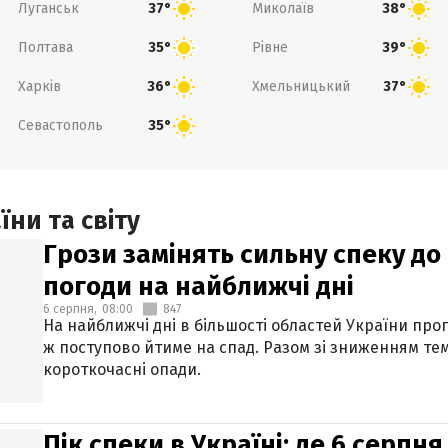
Луганськ
Миколаїв
37°
38°
Полтава
Рівне
35°
39°
Харків
Хмельницький
36°
37°
Севастополь
35°
ни та світу
Грози замінять сильну спеку до 
погоди на найближчі дні
6 серпня,
08:00
847
На найближчі дні в більшості областей України про
ж поступово йтиме на спад. Разом зі зниженням те
короткочасні опади.
Пік спеки в Україні: де 6 серпня