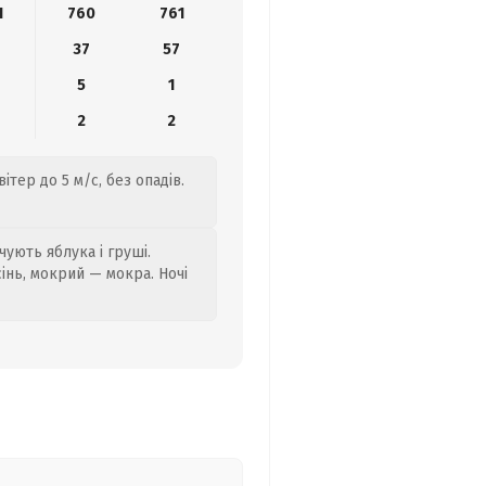
1
760
761
37
57
5
1
2
2
тер до 5 м/с, без опадів.
ують яблука і груші.
сінь, мокрий — мокра. Ночі