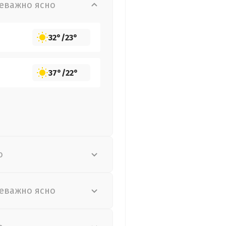
еважно ясно
32°
/
23°
37°
/
22°
о
еважно ясно