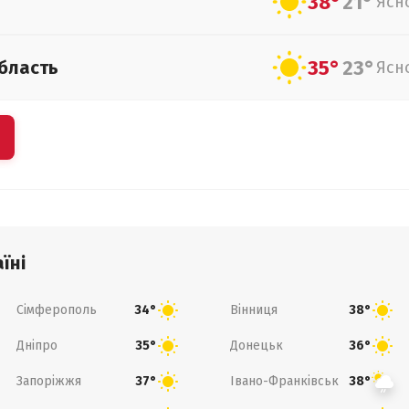
38°
21°
Ясн
35°
23°
бласть
Ясн
їні
Сімферополь
Вінниця
34°
38°
Дніпро
Донецьк
35°
36°
Запоріжжя
Івано-Франківськ
37°
38°