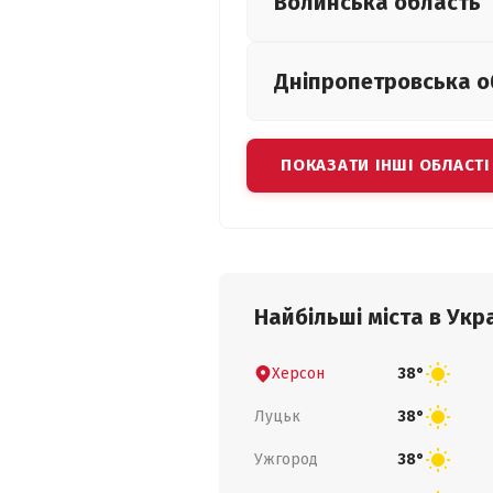
Волинська
область
Дніпропетровська
о
ПОКАЗАТИ ІНШІ ОБЛАСТІ
Найбільші міста в Укра
Херсон
38°
Луцьк
38°
Ужгород
38°