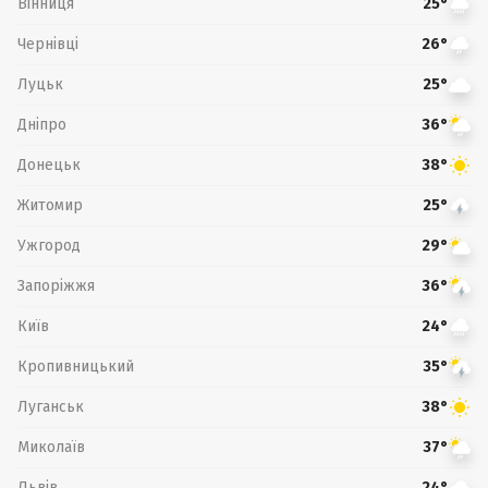
Вінниця
25°
Чернівці
26°
Луцьк
25°
Дніпро
36°
Донецьк
38°
Житомир
25°
Ужгород
29°
Запоріжжя
36°
Київ
24°
Кропивницький
35°
Луганськ
38°
Миколаїв
37°
Львів
24°