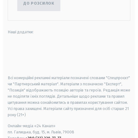
ДО РОЗСИЛОК
Наші додатки:
android
apple
smart tv
samsung smart tv
Всі комерційні рекламні матеріали позначені словами "Спецпроєкт"
чи "Партнерський матеріал". Матеріали з позначкою "Експерт",
"Позиція" відображають позицію авторів та героїв. Редакція може
не поділяти їхніх поглядів. Детальніше щодо реклами та правил
цитування можна ознайомитись в правилах користування сайтом.
Усі права захищені.
Матеріали сайту призначені для осіб старше
21
року (21+)
Онлайн-медіа «24 Канал»
пл. Галицька, буд. 15, м. Львів, 79008