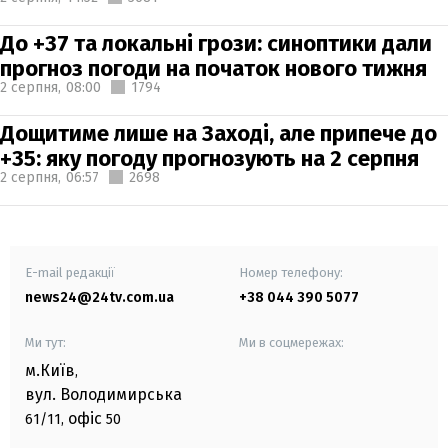
До +37 та локальні грози: синоптики дали
прогноз погоди на початок нового тижня
2 серпня,
08:00
1794
Дощитиме лише на Заході, але припече до
+35: яку погоду прогнозують на 2 серпня
2 серпня,
06:57
2698
E-mail редакції
Номер телефону:
news24@24tv.com.ua
+38 044 390 5077
Ми тут:
Ми в соцмережах:
м.Київ
,
вул. Володимирська
офіс
61/11,
50