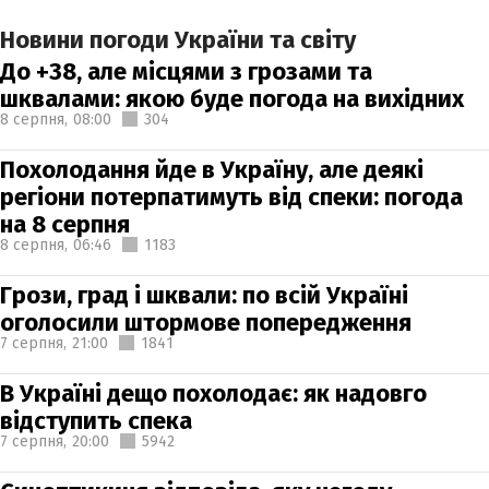
Новини погоди України та світу
До +38, але місцями з грозами та
шквалами: якою буде погода на вихідних
8 серпня,
08:00
304
Похолодання йде в Україну, але деякі
регіони потерпатимуть від спеки: погода
на 8 серпня
8 серпня,
06:46
1183
Грози, град і шквали: по всій Україні
оголосили штормове попередження
7 серпня,
21:00
1841
В Україні дещо похолодає: як надовго
відступить спека
7 серпня,
20:00
5942