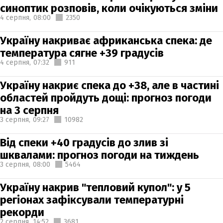
синоптик розповів, коли очікуються зміни
4 серпня,
08:00
2350
Україну накриває африканська спека: де
температура сягне +39 градусів
4 серпня,
07:32
911
Україну накриє спека до +38, але в частині
областей пройдуть дощі: прогноз погоди
на 3 серпня
3 серпня,
09:27
10982
Від спеки +40 градусів до злив зі
шквалами: прогноз погоди на тиждень
3 серпня,
08:00
5464
Україну накрив "тепловий купол": у 5
регіонах зафіксували температурні
рекорди
2 серпня,
14:52
3681