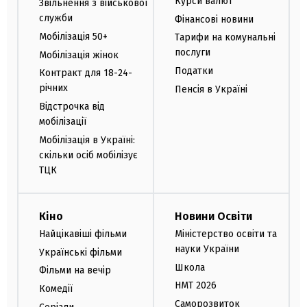
Курси валют
Звільнення з військової
служби
Фінансові новини
Мобілізація 50+
Тарифи на комунальні
послуги
Мобілізація жінок
Податки
Контракт для 18-24-
річних
Пенсія в Україні
Відстрочка від
мобілізації
Мобілізація в Україні:
скільки осіб мобілізує
ТЦК
Кіно
Новини Освіти
Найцікавіші фільми
Міністерство освіти та
науки України
Українські фільми
Школа
Фільми на вечір
НМТ 2026
Комедії
Саморозвиток