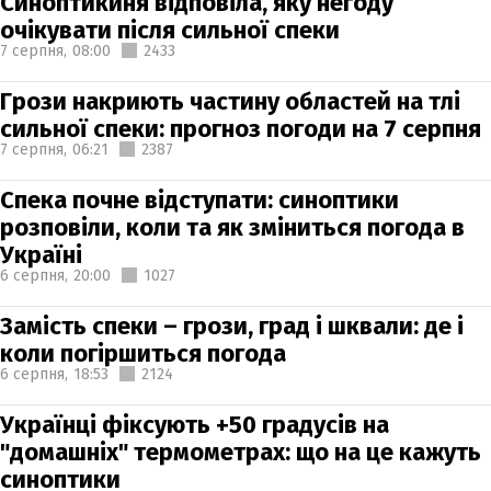
Синоптикиня відповіла, яку негоду
очікувати після сильної спеки
7 серпня,
08:00
2433
Грози накриють частину областей на тлі
сильної спеки: прогноз погоди на 7 серпня
7 серпня,
06:21
2387
Спека почне відступати: синоптики
розповіли, коли та як зміниться погода в
Україні
6 серпня,
20:00
1027
Замість спеки – грози, град і шквали: де і
коли погіршиться погода
6 серпня,
18:53
2124
Українці фіксують +50 градусів на
"домашніх" термометрах: що на це кажуть
синоптики