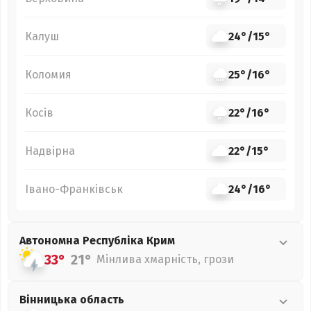
Калуш
24°
/
15°
Коломия
25°
/
16°
Косів
22°
/
16°
Надвірна
22°
/
15°
Івано-Франківськ
24°
/
16°
Автономна Республіка Крим
33°
21°
Мінлива хмарність, грози
Вінницька
область