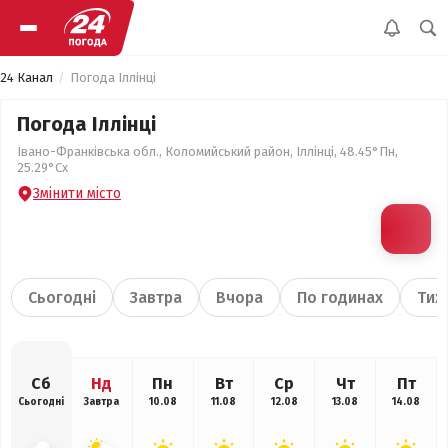
24 Канал
Погода Іллінці
Погода Іллінці
Івано-Франківська обл., Коломийський район, Іллінці, 48.45°Пн,
25.29°Сх
Змінити місто
Сьогодні
Завтра
Вчора
По годинах
Тиж
Сб
Нд
Пн
Вт
Ср
Чт
Пт
Сьогодні
Завтра
10.08
11.08
12.08
13.08
14.08