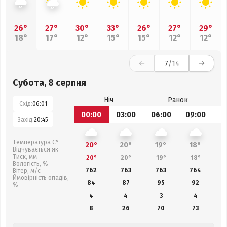
26°
27°
30°
33°
26°
27°
29°
18°
17°
12°
15°
15°
12°
12°
7
/14
Субота, 8 серпня
Ніч
Ранок
Схід:
06:01
00:00
03:00
06:00
09:00
1
Захід:
20:45
Температура С°
20°
20°
19°
18°
Відчувається як
Тиск, мм
20°
20°
19°
18°
Вологість, %
762
763
763
764
Вітер, м/с
Ймовірність опадів,
84
87
95
92
%
4
4
3
4
8
26
70
73