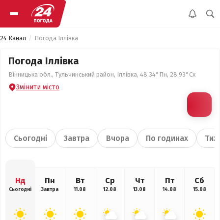
24 Канал
Погода Іллівка
Погода Іллівка
Вінницька обл., Тульчинський район, Іллівка, 48.34°Пн, 28.93°Сх
Змінити місто
Сьогодні
Завтра
Вчора
По годинах
Тиж
Нд
Пн
Вт
Ср
Чт
Пт
Сб
Сьогодні
Завтра
11.08
12.08
13.08
14.08
15.08