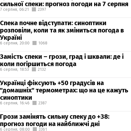
сильної спеки: прогноз погоди на 7 серпня
7 серпня,
06:21
2397
Спека почне відступати: синоптики
розповіли, коли та як зміниться погода в
Україні
6 серпня,
20:00
1068
Замість спеки – грози, град і шквали: де і
коли погіршиться погода
6 серпня,
18:53
2132
Українці фіксують +50 градусів на
"домашніх" термометрах: що на це кажуть
синоптики
6 серпня,
16:46
2387
Грози замінять сильну спеку до +38:
прогноз погоди на найближчі дні
6 серпня,
08:00
3361