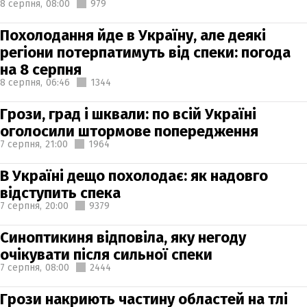
8 серпня,
08:00
979
Похолодання йде в Україну, але деякі
регіони потерпатимуть від спеки: погода
на 8 серпня
8 серпня,
06:46
1344
Грози, град і шквали: по всій Україні
оголосили штормове попередження
7 серпня,
21:00
1964
В Україні дещо похолодає: як надовго
відступить спека
7 серпня,
20:00
9379
Синоптикиня відповіла, яку негоду
очікувати після сильної спеки
7 серпня,
08:00
2444
Грози накриють частину областей на тлі