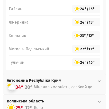
Гайсин
24°
/
15°
Жмеринка
24°
/
13°
Хмільник
23°
/
12°
Могилів-Подільський
27°
/
13°
Тульчин
24°
/
15°
Автономна Республіка Крим
34°
20°
Мінлива хмарність, слабкий дощ
Волинська
область
25°
12°
Ясно