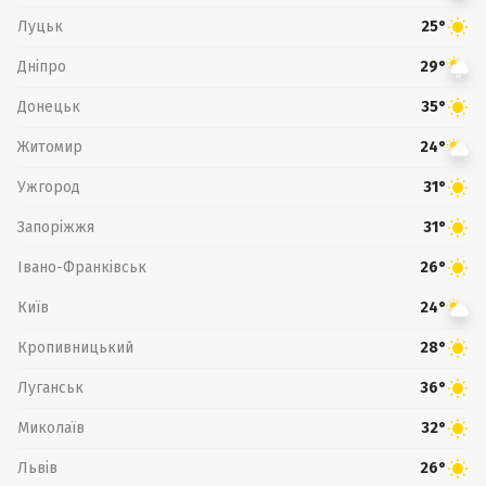
Луцьк
25°
Дніпро
29°
Донецьк
35°
Житомир
24°
Ужгород
31°
Запоріжжя
31°
Івано-Франківськ
26°
Київ
24°
Кропивницький
28°
Луганськ
36°
Миколаїв
32°
Львів
26°