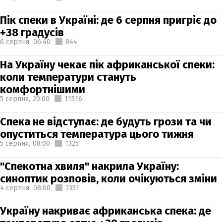
Пік спеки в Україні: де 6 серпня пригріє до
+38 градусів
6 серпня,
06:40
844
На Україну чекає пік африканської спеки:
коли температури стануть
комфортнішими
5 серпня,
20:00
11516
Спека не відступає: де будуть грози та чи
опуститься температура цього тижня
5 серпня,
08:00
1325
"Спекотна хвиля" накрила Україну:
синоптик розповів, коли очікуються зміни
4 серпня,
08:00
2351
Україну накриває африканська спека: де