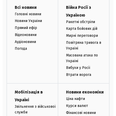
Всі новини
Війна Росії з
Головні новини
Україною
Новини України
Ракетні обстріли
Прямий ефір
Карта бойових дій
Відеоновини
Мирні переговори
Аудіоновини
Повітряна тривога в
Україні
Погода
Масована атака по
Україні
Вибухи у Росії
Втрати ворога
Мобілізація в
Новини економіки
Ціна нафти
Україні
Курси валют
Звільнення з військової
служби
Фінансові новини