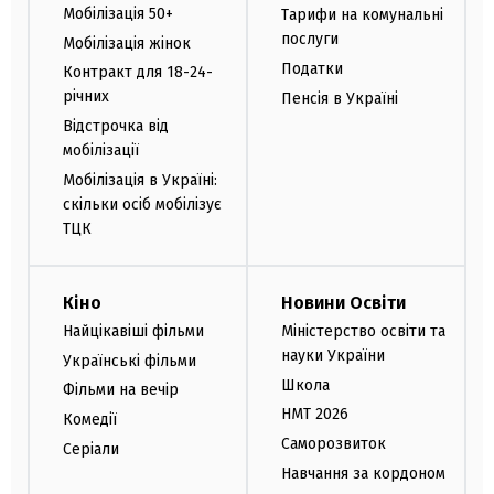
Мобілізація 50+
Тарифи на комунальні
послуги
Мобілізація жінок
Податки
Контракт для 18-24-
річних
Пенсія в Україні
Відстрочка від
мобілізації
Мобілізація в Україні:
скільки осіб мобілізує
ТЦК
Кіно
Новини Освіти
Найцікавіші фільми
Міністерство освіти та
науки України
Українські фільми
Школа
Фільми на вечір
НМТ 2026
Комедії
Саморозвиток
Серіали
Навчання за кордоном