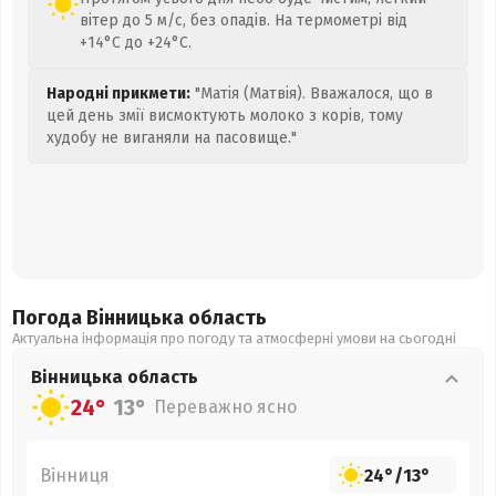
вітер до 5 м/с, без опадів. На термометрі від
+14°C до +24°C.
Народні прикмети:
"Матія (Матвія). Вважалося, що в
цей день змії висмоктують молоко з корів, тому
худобу не виганяли на пасовище."
Погода Вінницька
область
Актуальна інформація про погоду та атмосферні умови на сьогодні
Вінницька
область
24°
13°
Переважно ясно
Вінниця
24°
/
13°