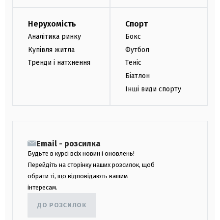
Нерухомість
Спорт
Аналітика ринку
Бокс
Купівля житла
Футбол
Тренди і натхнення
Теніс
Біатлон
Інші види спорту
Email - розсилка
Будьте в курсі всіх новин і оновлень!
Перейдіть на сторінку наших розсилок, щоб
обрати ті, що відповідають вашим
інтересам.
ДО РОЗСИЛОК