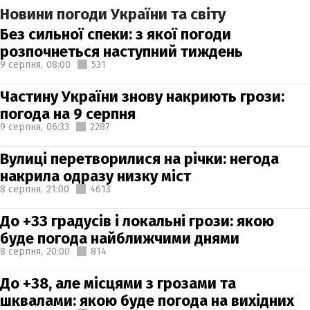
Новини погоди України та світу
Без сильної спеки: з якої погоди
розпочнеться наступний тиждень
9 серпня,
08:00
531
Частину України знову накриють грози:
погода на 9 серпня
9 серпня,
06:33
2287
Вулиці перетворилися на річки: негода
накрила одразу низку міст
8 серпня,
21:00
4613
До +33 градусів і локальні грози: якою
буде погода найближчими днями
8 серпня,
20:00
814
До +38, але місцями з грозами та
шквалами: якою буде погода на вихідних