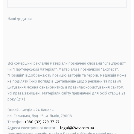
Наші додатки:
android
apple
smart tv
samsung smart tv
Всі комерційні рекламні матеріали позначені словами "Спецпроєкт"
чи "Партнерський матеріал". Матеріали з позначкою "Експерт",
"Позиція" відображають позицію авторів та героїв. Редакція може
не поділяти їхніх поглядів. Детальніше щодо реклами та правил
цитування можна ознайомитись в правилах користування сайтом.
Усі права захищені.
Матеріали сайту призначені для осіб старше
21
року (21+)
Онлайн-медіа «24 Канал»
пл. Галицька, буд. 15, м. Львів, 79008
Телефон
+380 (32) 229-77-77
Адреса електронної пошти —
legal@24tv.com.ua
Ідентифікатор онлайн-медіа в Реєстрі суб'єктів у сфері медіа —