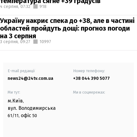
температура сягне +39 градусів
4 серпня,
07:32
918
Україну накриє спека до +38, але в частині
областей пройдуть дощі: прогноз погоди
на 3 серпня
3 серпня,
09:27
10997
E-mail редакції
Номер телефону:
news24@24tv.com.ua
+38 044 390 5077
Ми тут:
Ми в соцмережах:
м.Київ
,
вул. Володимирська
офіс
61/11,
50