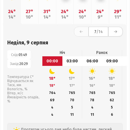
24°
27°
31°
24°
24°
24°
29°
14°
10°
14°
14°
10°
9°
11°
7
/14
Неділя, 9 серпня
Ніч
Ранок
Схід:
05:49
00:00
03:00
06:00
09:00
1
Захід:
20:29
Температура С°
18°
17°
16°
18°
Відчувається як
Тиск, мм
18°
17°
16°
18°
Вологість, %
764
765
765
765
Вітер, м/с
Ймовірність опадів,
69
70
78
62
%
4
5
4
5
4
11
11
6
Протягом усього дня небо буде чистим, легкий