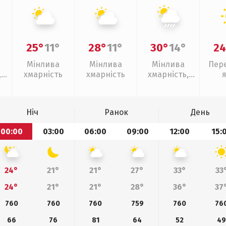
25°
11°
28°
11°
30°
14°
24
Мінлива
Мінлива
Мінлива
Пер
,
хмарність
хмарність
хмарність,
ощ
зливи
Ніч
Ранок
День
00:00
03:00
06:00
09:00
12:00
15:
24°
21°
21°
27°
33°
33
24°
21°
21°
28°
36°
37
760
760
760
759
760
76
66
76
81
64
52
4