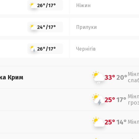
26°
/
17°
Ніжин
24°
/
17°
Прилуки
26°
/
17°
Чернігів
Мін
33°
20°
ка Крим
сла
Мін
25°
17°
гро
25°
14°
Мін