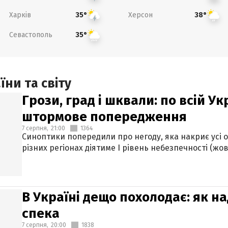
Харків
Херсон
35°
38°
Севастополь
35°
ни та світу
Грози, град і шквали: по всій У
штормове попередження
7 серпня,
21:00
1364
Синоптики попередили про негоду, яка накриє усі об
різних регіонах діятиме І рівень небезпечності (жов
В Україні дещо похолодає: як н
спека
7 серпня,
20:00
1838