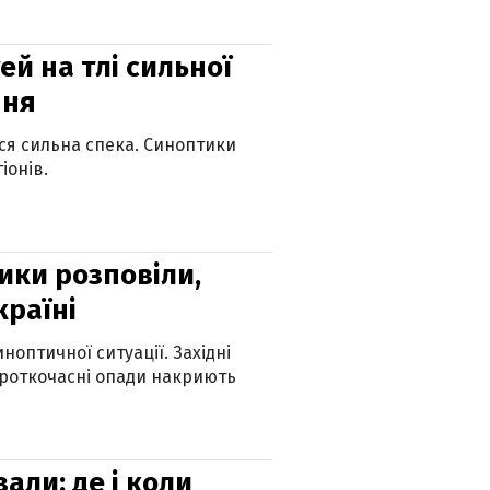
й на тлі сильної
пня
ься сильна спека. Синоптики
іонів.
ики розповіли,
країні
оптичної ситуації. Західні
ороткочасні опади накриють
вали: де і коли