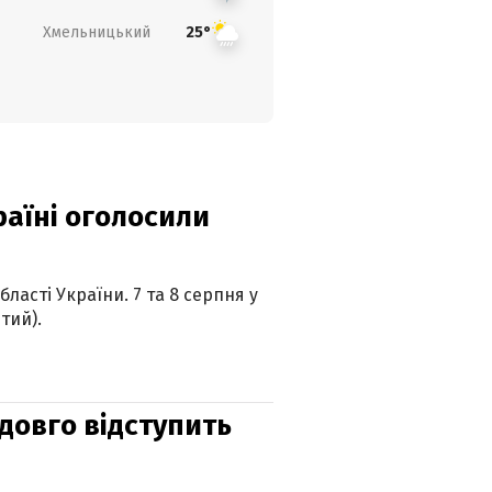
Хмельницький
25°
країні оголосили
ласті України. 7 та 8 серпня у
тий).
адовго відступить