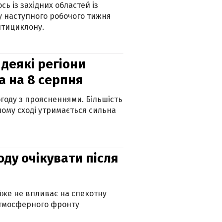
ь із західних областей із
 наступного робочого тижня
нтициклону.
 деякі регіони
а на 8 серпня
огоду з проясненнями. Більшість
ному сході утримається сильна
оду очікувати після
айже не впливає на спекотну
атмосферного фронту