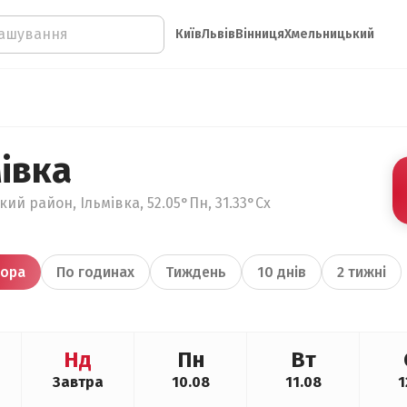
Київ
Львів
Вінниця
Хмельницький
івка
кий район, Ільмівка, 52.05°Пн, 31.33°Сх
ора
По годинах
Тиждень
10 днів
2 тижні
Нд
Пн
Вт
Завтра
10.08
11.08
1