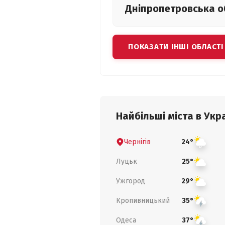
Дніпропетровська
о
ПОКАЗАТИ ІНШІ ОБЛАСТІ
Найбільші міста в Укра
Чернігів
24°
Луцьк
25°
Ужгород
29°
Кропивницький
35°
Одеса
37°