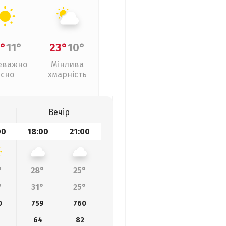
°
11°
23°
10°
еважно
Мінлива
ясно
хмарність
Вечір
00
18:00
21:00
°
28°
25°
°
31°
25°
0
759
760
9
64
82