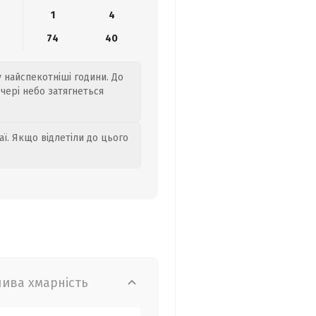
1
4
74
40
у найспекотніші години. До
ечері небо затягнеться
аї. Якщо відлетіли до цього
лива хмарність