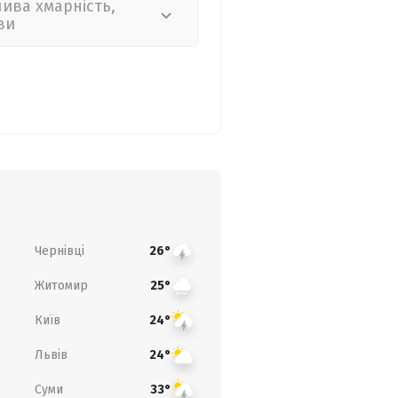
лива хмарність,
ви
Чернівці
26°
Житомир
25°
Київ
24°
Львів
24°
Суми
33°