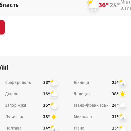
Мін
36°
24°
бласть
зли
їні
Сімферополь
Вінниця
33°
25°
Дніпро
Донецьк
36°
38°
Запоріжжя
Івано-Франківськ
36°
24°
Луганськ
Миколаїв
38°
37°
Полтава
Рівне
34°
25°