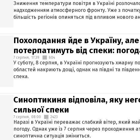
Зниження температури повітря в Україні розпочалос
надходженням атмосферного фронту. Уже з початку
більшість регіонів опиняться під впливом нового а
Похолодання йде в Україну, але
потерпатимуть від спеки: погод
7 серпня,
17:39
604
У суботу, 8 серпня, в Україні прогнозують хмарну п
областей накриють дощі, однак на півдні та півден
спека.
Синоптикиня відповіла, яку нег
сильної спеки
7 серпня,
08:00
2423
Наразі в Україні переважає слабкий вітер, який м
погоду. Однак уже із 7 серпня через проходження 
синоптична ситуація зміниться.