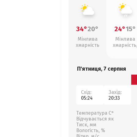
34°
20°
24°
15°
Мінлива
Мінлива
хмарність
хмарність
слабкий д
П'ятниця, 7 серпня
Схід:
Захід:
05:24
20:33
Температура С°
Відчувається як
Тиск, мм
Вологість, %
Вітер, м/с