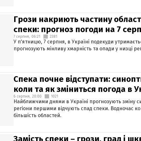
Грози накриють частину областе
спеки: прогноз погоди на 7 сер
7 серпня,
06:21
2381
У п'ятницю, 7 серпня, в Україні подекуди утримаєт
прогнозують мінливу хмарність та опади у низці рег
Спека почне відступати: синопт
коли та як зміниться погода в У
6 серпня,
20:00
1021
Найближчими днями в Україні прогнозують зміну син
регіони першими відчують спад спеки. Водночас к
більшість областей.
Замість спеки – грози, град і шк