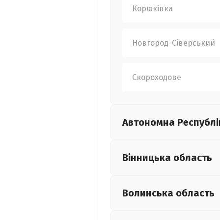
Корюківка
Новгород-Сіверський
Скороходове
Автономна Республі
Вінницька
область
Волинська
область