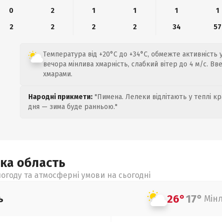
0
2
1
1
1
1
2
2
2
2
34
57
Температура від +20°C до +34°C, обмежте активність 
вечора мінлива хмарність, слабкий вітер до 4 м/с. Вв
хмарами.
Народні прикмети:
"Пимена. Лелеки відлітають у теплі кр
дня — зима буде ранньою."
ька
область
огоду та атмосферні умови на сьогодні
26°
17°
ь
Мін