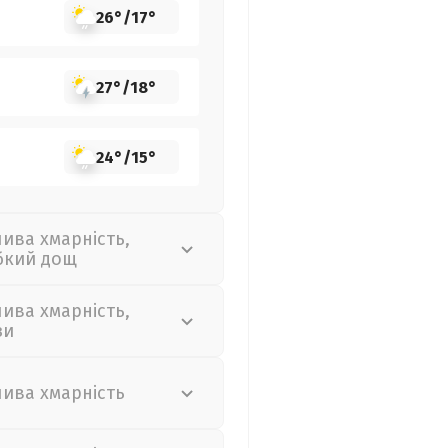
26°
/
17°
27°
/
18°
24°
/
15°
лива хмарність,
бкий дощ
лива хмарність,
зи
лива хмарність