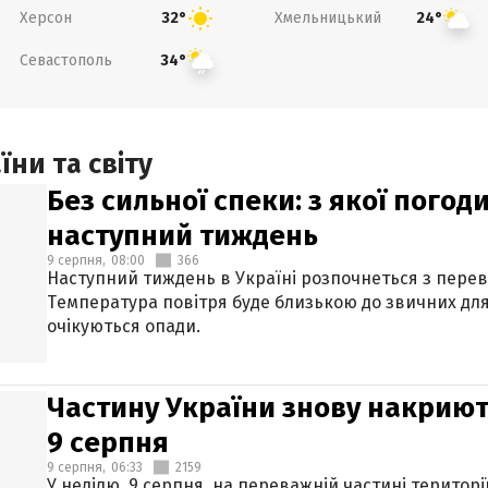
Херсон
Хмельницький
32°
24°
Севастополь
34°
ни та світу
Без сильної спеки: з якої пого
наступний тиждень
9 серпня,
08:00
366
Наступний тиждень в Україні розпочнеться з перев
Температура повітря буде близькою до звичних для
очікуються опади.
Частину України знову накриют
9 серпня
9 серпня,
06:33
2159
У неділю, 9 серпня, на переважній частині територі