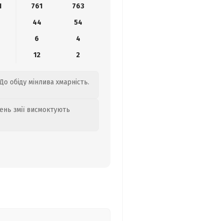
1
761
763
44
54
6
4
12
2
До обіду мінлива хмарність.
день змії висмоктують