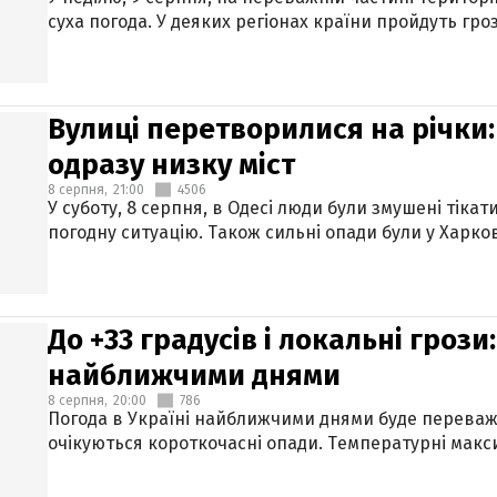
суха погода. У деяких регіонах країни пройдуть гро
Вулиці перетворилися на річки
одразу низку міст
8 серпня,
21:00
4506
У суботу, 8 серпня, в Одесі люди були змушені тікат
погодну ситуацію. Також сильні опади були у Харкові
До +33 градусів і локальні гроз
найближчими днями
8 серпня,
20:00
786
Погода в Україні найближчими днями буде переваж
очікуються короткочасні опади. Температурні макси