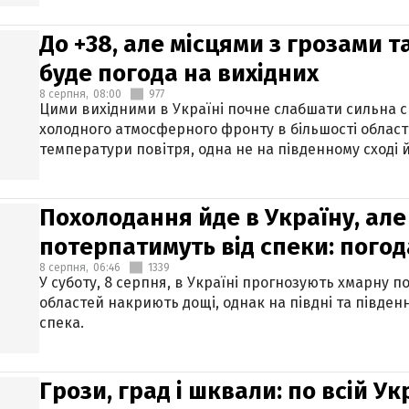
До +38, але місцями з грозами 
буде погода на вихідних
8 серпня,
08:00
977
Цими вихідними в Україні почне слабшати сильна 
холодного атмосферного фронту в більшості област
температури повітря, одна не на південному сході й
Похолодання йде в Україну, але
потерпатимуть від спеки: погод
8 серпня,
06:46
1339
У суботу, 8 серпня, в Україні прогнозують хмарну п
областей накриють дощі, однак на півдні та півден
спека.
Грози, град і шквали: по всій У