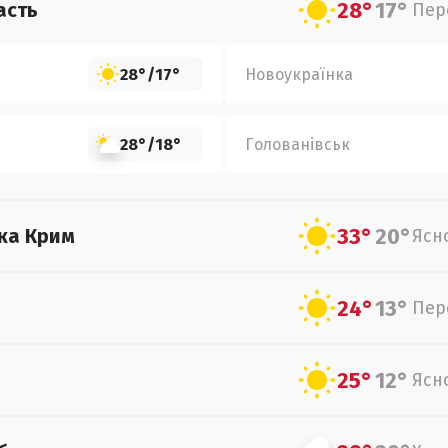
28°
17°
асть
Пер
28°
/
17°
Новоукраїнка
28°
/
18°
Голованівськ
33°
20°
ка Крим
Ясн
24°
13°
Пер
25°
12°
Ясн