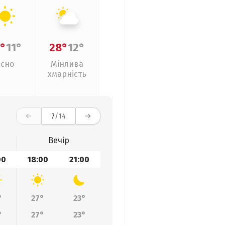
°
11°
28°
12°
Ясно
Мінлива
хмарність
7
/14
Вечір
00
18:00
21:00
°
27°
23°
°
27°
23°