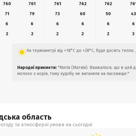
760
761
761
762
762
76
71
79
73
60
50
43
6
6
6
6
6
6
2
2
2
2
2
3
На термометрі від +18°C до +28°C, буде досить тепло. 
Народні прикмети:
"Матія (Матвія). Вважалося, що в цей 
молоко з корів, тому худобу не виганяли на пасовище."
адська
область
огоду та атмосферні умови на сьогодні