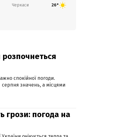
Черкаси
26°
ди розпочнеться
ажно спокійної погоди.
 серпня значень, а місцями
ь грози: погода на
ї України очікується тепла та