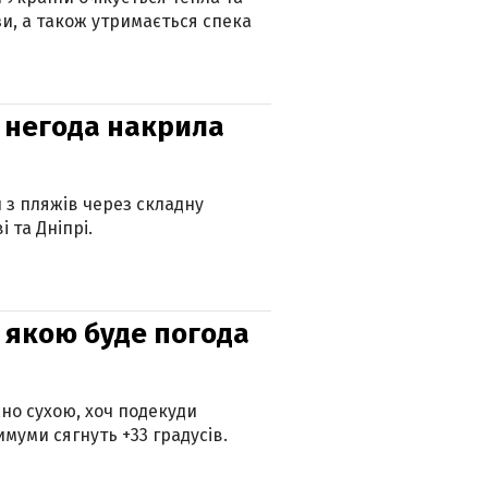
зи, а також утримається спека
: негода накрила
и з пляжів через складну
 та Дніпрі.
и: якою буде погода
но сухою, хоч подекуди
муми сягнуть +33 градусів.