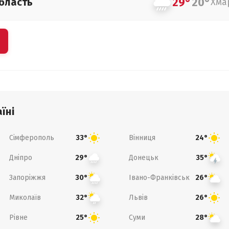
29°
20°
бласть
Хма
їні
Сімферополь
Вінниця
33°
24°
Дніпро
Донецьк
29°
35°
Запоріжжя
Івано-Франківськ
30°
26°
Миколаїв
Львів
32°
26°
Рівне
Суми
25°
28°