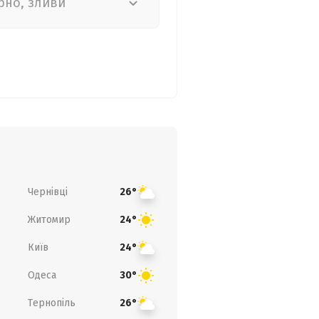
рно, зливи
Чернівці
26°
Житомир
24°
Київ
24°
Одеса
30°
Тернопіль
26°