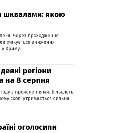
та шквалами: якою
спека. Через проходження
ей очікується зниження
 у Криму.
 деякі регіони
а на 8 серпня
огоду з проясненнями. Більшість
ному сході утримається сильна
країні оголосили