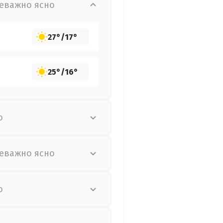
еважно ясно
27°
/
17°
25°
/
16°
о
еважно ясно
о