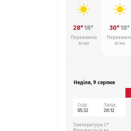
28°
18°
30°
18°
Переважно
Переважн
ясно
ясно
Неділя, 9 серпня
Схід:
Захід:
05:32
20:12
Температура С°
Відчувається як