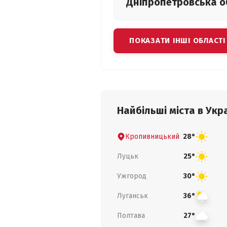
Дніпропетровська
о
ПОКАЗАТИ ІНШІ ОБЛАСТІ
Найбільші міста в Укра
Кропивницький
28°
Луцьк
25°
Ужгород
30°
Луганськ
36°
Полтава
27°