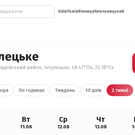
Київ
Львів
Вінниця
Хмельницький
улецьке
ндрійський район, Інгулецьке, 48.47°Пн, 33.18°Сх
ора
По годинах
Тиждень
10 днів
2 тижні
Вт
Ср
Чт
11.08
12.08
13.08
1