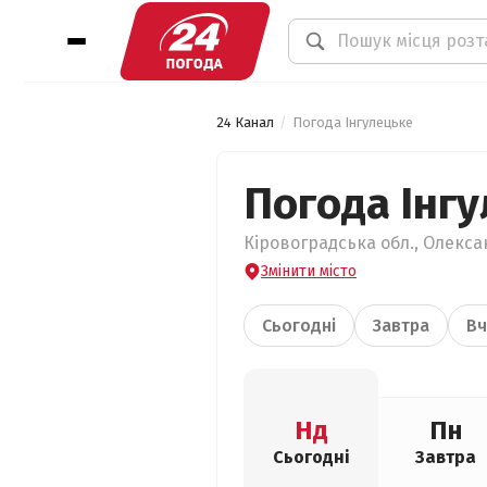
24 Канал
Погода Інгулецьке
Погода Інг
Кіровоградська обл., Олекса
Змінити місто
Сьогодні
Завтра
Вч
Нд
Пн
Сьогодні
Завтра