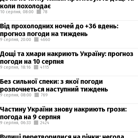
коли похолодає
10 серпня,
08:00
78
Від прохолодних ночей до +36 вдень:
прогноз погоди на тиждень
9 серпня,
20:00
4660
Дощі та хмари накриють Україну: прогноз
погоди на 10 серпня
9 серпня,
18:16
4115
Без сильної спеки: з якої погоди
розпочнеться наступний тиждень
9 серпня,
08:00
769
Частину України знову накриють грози:
погода на 9 серпня
9 серпня,
06:33
2424
Вулиці перетворилися на річки: негода