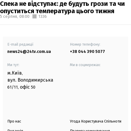
Спека не відступає: де будуть грози та чи
опуститься температура цього тижня
5 серпня,
08:00
1336
E-mail редакції
Номер телефону:
news24@24tv.com.ua
+38 044 390 5077
Ми тут:
Ми в соцмережах:
м.Київ
,
вул. Володимирська
офіс
61/11,
50
Про нас
Угода Користувача Спільноти
Редакція
Правила коментування