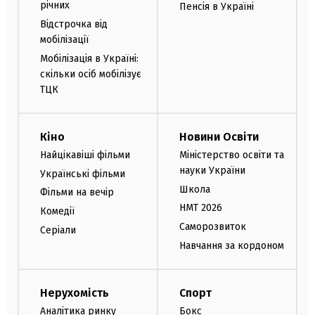
річних
Пенсія в Україні
Відстрочка від
мобілізації
Мобілізація в Україні:
скільки осіб мобілізує
ТЦК
Кіно
Новини Освіти
Найцікавіші фільми
Міністерство освіти та
науки України
Українські фільми
Школа
Фільми на вечір
НМТ 2026
Комедії
Саморозвиток
Серіали
Навчання за кордоном
Нерухомість
Спорт
Аналітика ринку
Бокс