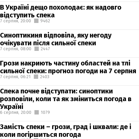
В Україні дещо похолодає: як надовго
відступить спека
7 серпня,
20:00
9462
Синоптикиня відповіла, яку негоду
очікувати після сильної спеки
7 серпня,
08:00
2447
Грози накриють частину областей на тлі
сильної спеки: прогноз погоди на 7 серпня
7 серпня,
06:21
2403
Спека почне відступати: синоптики
розповіли, коли та як зміниться погода в
Україні
6 серпня,
20:00
1079
Замість спеки – грози, град і шквали: де і
коли погіршиться погода