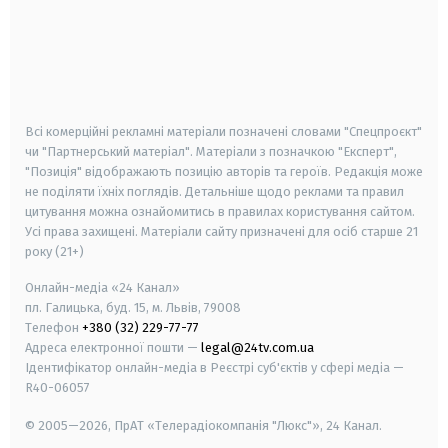
android
apple
smart tv
samsung smart tv
Всі комерційні рекламні матеріали позначені словами "Спецпроєкт"
чи "Партнерський матеріал". Матеріали з позначкою "Експерт",
"Позиція" відображають позицію авторів та героїв. Редакція може
не поділяти їхніх поглядів. Детальніше щодо реклами та правил
цитування можна ознайомитись в правилах користування сайтом.
Усі права захищені.
Матеріали сайту призначені для осіб старше
21
року (21+)
Онлайн-медіа «24 Канал»
пл. Галицька, буд. 15, м. Львів, 79008
Телефон
+380 (32) 229-77-77
Адреса електронної пошти —
legal@24tv.com.ua
Ідентифікатор онлайн-медіа в Реєстрі суб'єктів у сфері медіа —
R40-06057
© 2005—2026,
ПрАТ «Телерадіокомпанія "Люкс"», 24 Канал.