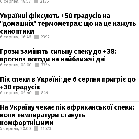
6 серпня,
18:53
2136
Українці фіксують +50 градусів на
"домашніх" термометрах: що на це кажуть
синоптики
6 серпня,
16:46
2392
Грози замінять сильну спеку до +38:
прогноз погоди на найближчі дні
6 серпня,
08:00
3364
Пік спеки в Україні: де 6 серпня пригріє до
+38 градусів
6 серпня,
06:40
849
На Україну чекає пік африканської спеки:
коли температури стануть
комфортнішими
5 серпня,
20:00
11523