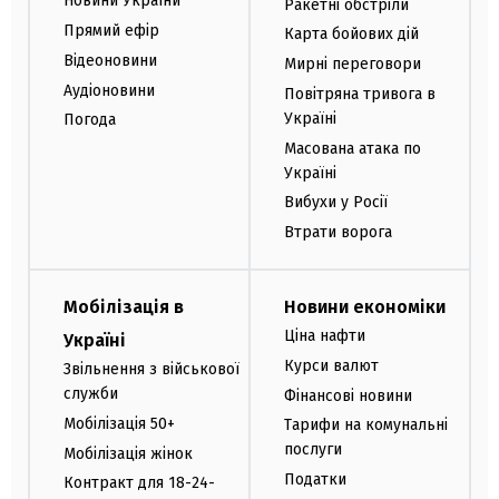
Новини України
Ракетні обстріли
Прямий ефір
Карта бойових дій
Відеоновини
Мирні переговори
Аудіоновини
Повітряна тривога в
Україні
Погода
Масована атака по
Україні
Вибухи у Росії
Втрати ворога
Мобілізація в
Новини економіки
Ціна нафти
Україні
Курси валют
Звільнення з військової
служби
Фінансові новини
Мобілізація 50+
Тарифи на комунальні
послуги
Мобілізація жінок
Податки
Контракт для 18-24-