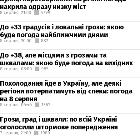
накрила одразу низку міст
8 серпня,
21:00
4799
До +33 градусів і локальні грози: якою
буде погода найближчими днями
8 серпня,
20:00
882
До +38, але місцями з грозами та
шквалами: якою буде погода на вихідних
8 серпня,
08:00
985
Похолодання йде в Україну, але деякі
регіони потерпатимуть від спеки: погода
на 8 серпня
8 серпня,
06:46
1362
Грози, град і шквали: по всій Україні
оголосили штормове попередження
7 серпня,
21:00
1980