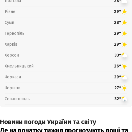
Полтава
28°
Рівне
29°
Суми
28°
Тернопіль
29°
Харків
29°
Херсон
33°
Хмельницький
26°
Черкаси
29°
Чернігів
27°
Севастополь
32°
Новини погоди України та світу
Де на початку тижня прогнозують дощі та