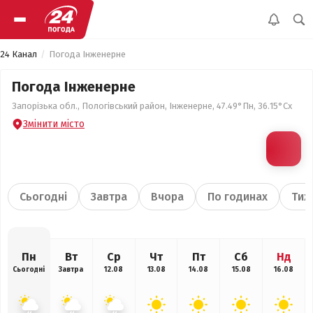
24 Канал
Погода Інженерне
Погода Інженерне
Запорізька обл., Пологівський район, Інженерне, 47.49°Пн, 36.15°Сх
Змінити місто
Сьогодні
Завтра
Вчора
По годинах
Тиж
Пн
Вт
Ср
Чт
Пт
Сб
Нд
Сьогодні
Завтра
12.08
13.08
14.08
15.08
16.08