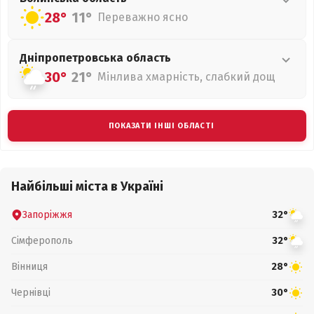
28°
11°
Переважно ясно
Дніпропетровська
область
30°
21°
Мінлива хмарність, слабкий дощ
ПОКАЗАТИ ІНШІ ОБЛАСТІ
Найбільші міста в Україні
Запоріжжя
32°
Сімферополь
32°
Вінниця
28°
Чернівці
30°