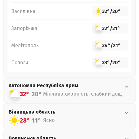
Василівка
32°
/
20°
Запоріжжя
32°
/
21°
Мелітополь
34°
/
21°
Пологи
33°
/
20°
Автономна Республіка Крим
32°
20°
Мінлива хмарність, слабкий дощ
Вінницька
область
28°
11°
Ясно
Волинська
область