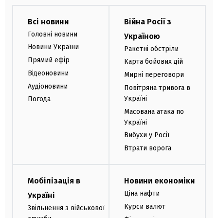
Всі новини
Війна Росії з
Головні новини
Україною
Новини України
Ракетні обстріли
Прямий ефір
Карта бойових дій
Відеоновини
Мирні переговори
Аудіоновини
Повітряна тривога в
Україні
Погода
Масована атака по
Україні
Вибухи у Росії
Втрати ворога
Мобілізація в
Новини економіки
Ціна нафти
Україні
Курси валют
Звільнення з військової