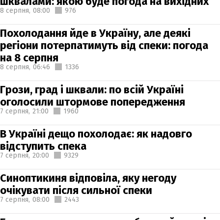
шквалами: якою буде погода на вихідних
8 серпня,
08:00
976
Похолодання йде в Україну, але деякі
регіони потерпатимуть від спеки: погода
на 8 серпня
8 серпня,
06:46
1336
Грози, град і шквали: по всій Україні
оголосили штормове попередження
7 серпня,
21:00
1960
В Україні дещо похолодає: як надовго
відступить спека
7 серпня,
20:00
9329
Синоптикиня відповіла, яку негоду
очікувати після сильної спеки
7 серпня,
08:00
2443