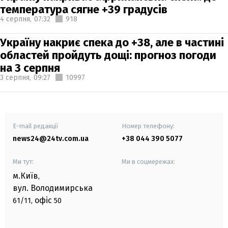
температура сягне +39 градусів
4 серпня,
07:32
918
Україну накриє спека до +38, але в частині
областей пройдуть дощі: прогноз погоди
на 3 серпня
3 серпня,
09:27
10997
E-mail редакції
Номер телефону:
news24@24tv.com.ua
+38 044 390 5077
Ми тут:
Ми в соцмережах:
м.Київ
,
вул. Володимирська
офіс
61/11,
50