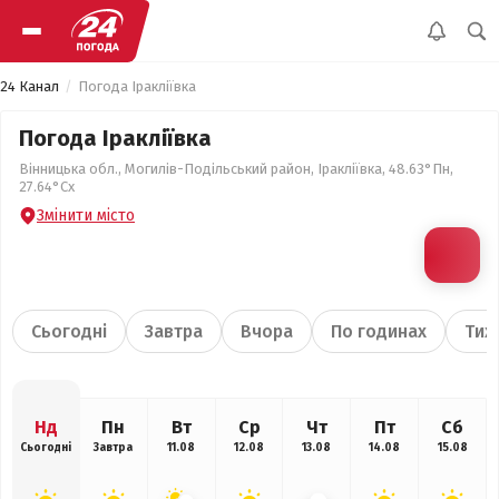
24 Канал
Погода Іракліївка
Погода Іракліївка
Вінницька обл., Могилів-Подільський район, Іракліївка, 48.63°Пн,
27.64°Сх
Змінити місто
Сьогодні
Завтра
Вчора
По годинах
Тиж
Нд
Пн
Вт
Ср
Чт
Пт
Сб
Сьогодні
Завтра
11.08
12.08
13.08
14.08
15.08