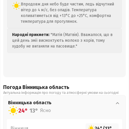
Впродовж дня небо буде чистим, ледь відчутний
вітер до 4 м/с, без опадів. Температура
коливатиметься від +13°C до +25°C, комфортна
температура для прогулянок.
Народні прикмети:
"Матія (Матвія). Вважалося, що в
цей день змії висмоктують молоко з корів, тому
худобу не виганяли на пасовище."
Погода Вінницька
область
Актуальна інформація про погоду та атмосферні умови на сьогодні
Вінницька
область
24°
13°
Ясно
Вінниця
24°
/
13°