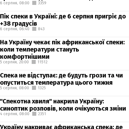
6 серпня,
08:00
3359
Пік спеки в Україні: де 6 серпня пригріє до
+38 градусів
6 серпня,
06:40
843
На Україну чекає пік африканської спеки:
коли температури стануть
комфортнішими
5 серпня,
20:00
11512
Спека не відступає: де будуть грози та чи
опуститься температура цього тижня
5 серпня,
08:00
1325
"Спекотна хвиля" накрила Україну:
синоптик розповів, коли очікуються зміни
4 серпня,
08:00
2351
Україну накриває африканська спека: де