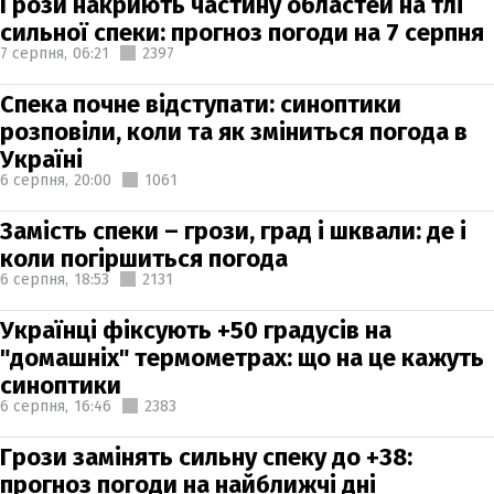
Грози накриють частину областей на тлі
сильної спеки: прогноз погоди на 7 серпня
7 серпня,
06:21
2397
Спека почне відступати: синоптики
розповіли, коли та як зміниться погода в
Україні
6 серпня,
20:00
1061
Замість спеки – грози, град і шквали: де і
коли погіршиться погода
6 серпня,
18:53
2131
Українці фіксують +50 градусів на
"домашніх" термометрах: що на це кажуть
синоптики
6 серпня,
16:46
2383
Грози замінять сильну спеку до +38:
прогноз погоди на найближчі дні