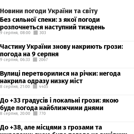
Новини погоди України та світу
Без сильної спеки: з якої погоди
розпочнеться наступний тиждень
9 серпня,
08:00
303
Частину України знову накриють грози:
погода на 9 серпня
9 серпня,
06:33
2067
Вулиці перетворилися на річки: негода
накрила одразу низку міст
8 серпня,
21:00
4405
До +33 градусів і локальні грози: якою
буде погода найближчими днями
8 серпня,
20:00
770
До +38, але місцями з грозами та