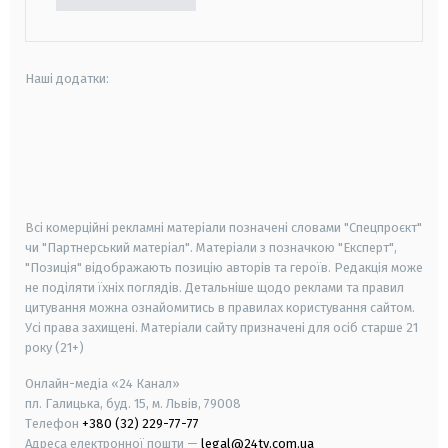
Наші додатки:
android
apple
smart tv
samsung smart tv
Всі комерційні рекламні матеріали позначені словами "Спецпроєкт"
чи "Партнерський матеріал". Матеріали з позначкою "Експерт",
"Позиція" відображають позицію авторів та героїв. Редакція може
не поділяти їхніх поглядів. Детальніше щодо реклами та правил
цитування можна ознайомитись в правилах користування сайтом.
Усі права захищені.
Матеріали сайту призначені для осіб старше
21
року (21+)
Онлайн-медіа «24 Канал»
пл. Галицька, буд. 15, м. Львів, 79008
Телефон
+380 (32) 229-77-77
Адреса електронної пошти —
legal@24tv.com.ua