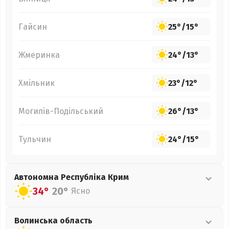
Гайсин
25°
/
15°
Жмеринка
24°
/
13°
Хмільник
23°
/
12°
Могилів-Подільський
26°
/
13°
Тульчин
24°
/
15°
Автономна Республіка Крим
34°
20°
Ясно
Волинська
область