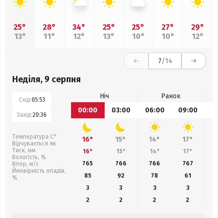
25°
28°
34°
25°
25°
27°
29°
13°
11°
12°
13°
10°
10°
12°
7
/14
Неділя, 9 серпня
Ніч
Ранок
Схід:
05:53
00:00
03:00
06:00
09:00
1
Захід:
20:36
Температура С°
16°
15°
14°
17°
Відчувається як
Тиск, мм
16°
15°
14°
17°
Вологість, %
765
766
766
767
Вітер, м/с
Ймовірність опадів,
85
92
78
61
%
3
3
3
3
2
2
2
2