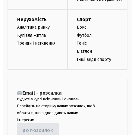
Нерухомість
Спорт
Аналітика ринку
Бокс
Купівля житла
Футбол
Тренди і натхнення
Теніс
Біатлон
Інші види спорту
Email - розсилка
Будьте в курсі всіх новин і оновлень!
Перейдіть на сторінку наших розсилок, щоб
обрати ті, що відповідають вашим
інтересам.
ДО РОЗСИЛОК