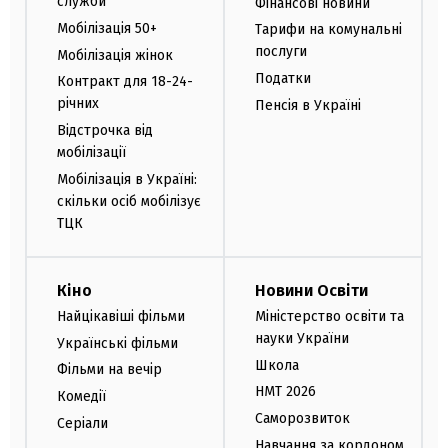
служби
Фінансові новини
Мобілізація 50+
Тарифи на комунальні
послуги
Мобілізація жінок
Податки
Контракт для 18-24-
річних
Пенсія в Україні
Відстрочка від
мобілізації
Мобілізація в Україні:
скільки осіб мобілізує
ТЦК
Кіно
Новини Освіти
Найцікавіші фільми
Міністерство освіти та
науки України
Українські фільми
Школа
Фільми на вечір
НМТ 2026
Комедії
Саморозвиток
Серіали
Навчання за кордоном