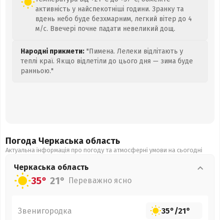
активність у найспекотніші години. Зранку та
вдень небо буде безхмарним, легкий вітер до 4
м/с. Ввечері почне падати невеликий дощ.
Народні прикмети:
"Пимена. Лелеки відлітають у
теплі краї. Якщо відлетіли до цього дня — зима буде
ранньою."
Погода Черкаська
область
Актуальна інформація про погоду та атмосферні умови на сьогодні
Черкаська
область
35°
21°
Переважно ясно
Звенигородка
35°
/
21°