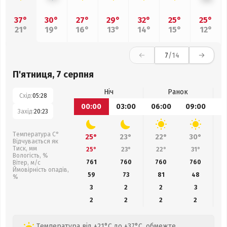
37°
30°
27°
29°
32°
25°
25°
21°
19°
16°
13°
14°
15°
12°
7
/14
П'ятниця, 7 серпня
Ніч
Ранок
Схід:
05:28
00:00
03:00
06:00
09:00
1
Захід:
20:23
Температура С°
25°
23°
22°
30°
Відчувається як
Тиск, мм
25°
23°
22°
31°
Вологість, %
761
760
760
760
Вітер, м/с
Ймовірність опадів,
59
73
81
48
%
3
2
2
3
2
2
2
2
Температура від +21°C до +37°C, обмежте