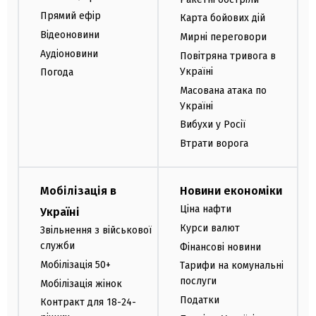
Прямий ефір
Карта бойових дій
Відеоновини
Мирні переговори
Аудіоновини
Повітряна тривога в
Україні
Погода
Масована атака по
Україні
Вибухи у Росії
Втрати ворога
Мобілізація в
Новини економіки
Ціна нафти
Україні
Курси валют
Звільнення з військової
служби
Фінансові новини
Мобілізація 50+
Тарифи на комунальні
послуги
Мобілізація жінок
Податки
Контракт для 18-24-