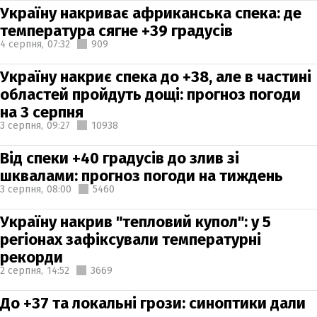
Україну накриває африканська спека: де
температура сягне +39 градусів
4 серпня,
07:32
909
Україну накриє спека до +38, але в частині
областей пройдуть дощі: прогноз погоди
на 3 серпня
3 серпня,
09:27
10938
Від спеки +40 градусів до злив зі
шквалами: прогноз погоди на тиждень
3 серпня,
08:00
5460
Україну накрив "тепловий купол": у 5
регіонах зафіксували температурні
рекорди
2 серпня,
14:52
3669
До +37 та локальні грози: синоптики дали