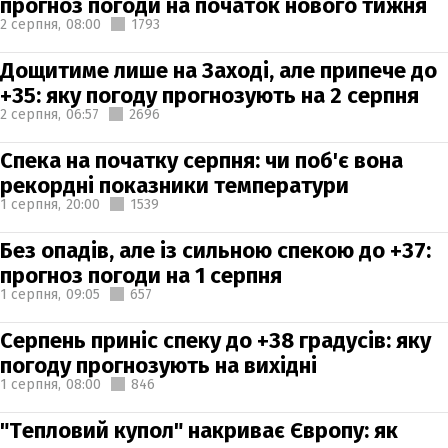
прогноз погоди на початок нового тижня
2 серпня,
08:00
1793
Дощитиме лише на Заході, але припече до
+35: яку погоду прогнозують на 2 серпня
2 серпня,
06:57
2696
Спека на початку серпня: чи поб'є вона
рекордні показники температури
1 серпня,
20:00
1539
Без опадів, але із сильною спекою до +37:
прогноз погоди на 1 серпня
1 серпня,
09:05
657
Серпень приніс спеку до +38 градусів: яку
погоду прогнозують на вихідні
1 серпня,
08:00
846
"Тепловий купол" накриває Європу: як