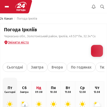
24 Канал
Погода Іркліїв
Погода Іркліїв
Черкаська обл., Золотоніський район, Іркліїв, 49.53°Пн, 32.34°Сх
Змінити місто
Сьогодні
Завтра
Вчора
По годинах
Тиж
Пт
Сб
Нд
Пн
Вт
Ср
Чт
Сьогодні
Завтра
09.08
10.08
11.08
12.08
13.08