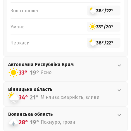
Золотоноша
38°
/
22°
Умань
33°
/
20°
Черкаси
38°
/
22°
Автономна Республіка Крим
33°
19°
Ясно
Вінницька
область
34°
21°
Мінлива хмарність, зливи
Волинська
область
28°
19°
Похмуро, грози