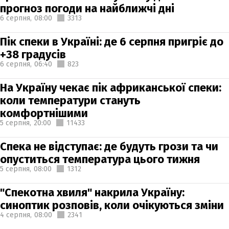
прогноз погоди на найближчі дні
6 серпня,
08:00
3313
Пік спеки в Україні: де 6 серпня пригріє до
+38 градусів
6 серпня,
06:40
823
На Україну чекає пік африканської спеки:
коли температури стануть
комфортнішими
5 серпня,
20:00
11433
Спека не відступає: де будуть грози та чи
опуститься температура цього тижня
5 серпня,
08:00
1312
"Спекотна хвиля" накрила Україну:
синоптик розповів, коли очікуються зміни
4 серпня,
08:00
2341