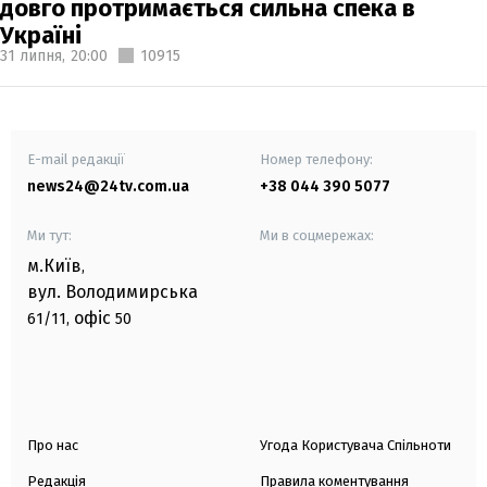
довго протримається сильна спека в
Україні
31 липня,
20:00
10915
E-mail редакції
Номер телефону:
news24@24tv.com.ua
+38 044 390 5077
Ми тут:
Ми в соцмережах:
м.Київ
,
вул. Володимирська
офіс
61/11,
50
Про нас
Угода Користувача Спільноти
Редакція
Правила коментування