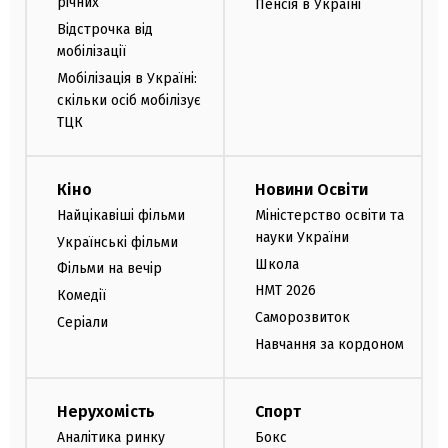
річних
Пенсія в Україні
Відстрочка від
мобілізації
Мобілізація в Україні:
скільки осіб мобілізує
ТЦК
Кіно
Новини Освіти
Найцікавіші фільми
Міністерство освіти та
науки України
Українські фільми
Школа
Фільми на вечір
НМТ 2026
Комедії
Саморозвиток
Серіали
Навчання за кордоном
Нерухомість
Спорт
Аналітика ринку
Бокс