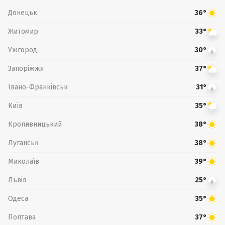
Донецьк
36°
Житомир
33°
Ужгород
30°
Запоріжжя
37°
Івано-Франківськ
31°
Київ
35°
Кропивницький
38°
Луганськ
38°
Миколаїв
39°
Львів
25°
Одеса
35°
Полтава
37°