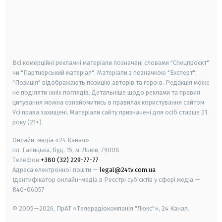
android
apple
smart tv
samsung smart tv
Всі комерційні рекламні матеріали позначені словами "Спецпроєкт"
чи "Партнерський матеріал". Матеріали з позначкою "Експерт",
"Позиція" відображають позицію авторів та героїв. Редакція може
не поділяти їхніх поглядів. Детальніше щодо реклами та правил
цитування можна ознайомитись в правилах користування сайтом.
Усі права захищені.
Матеріали сайту призначені для осіб старше
21
року (21+)
Онлайн-медіа «24 Канал»
пл. Галицька, буд. 15, м. Львів, 79008
Телефон
+380 (32) 229-77-77
Адреса електронної пошти —
legal@24tv.com.ua
Ідентифікатор онлайн-медіа в Реєстрі суб'єктів у сфері медіа —
R40-06057
© 2005—2026,
ПрАТ «Телерадіокомпанія "Люкс"», 24 Канал.