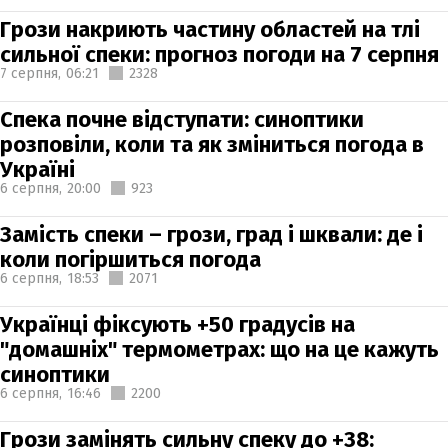
Грози накриють частину областей на тлі
сильної спеки: прогноз погоди на 7 серпня
7 серпня,
06:21
2328
Спека почне відступати: синоптики
розповіли, коли та як зміниться погода в
Україні
6 серпня,
20:00
923
Замість спеки – грози, град і шквали: де і
коли погіршиться погода
6 серпня,
18:53
2071
Українці фіксують +50 градусів на
"домашніх" термометрах: що на це кажуть
синоптики
6 серпня,
16:46
2200
Грози замінять сильну спеку до +38: