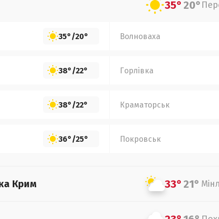
35°
20°
Пер
35°
/
20°
Волноваха
38°
/
22°
Горлівка
38°
/
22°
Краматорськ
36°
/
25°
Покровськ
33°
21°
ка Крим
Мін