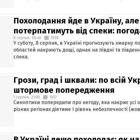
Похолодання йде в Україну, але
потерпатимуть від спеки: погод
8 серпня,
06:46
1308
У суботу, 8 серпня, в Україні прогнозують хмарну п
областей накриють дощі, однак на півдні та півден
спека.
Грози, град і шквали: по всій У
штормове попередження
7 серпня,
21:00
1937
Синоптики попередили про негоду, яка накриє усі об
різних регіонах діятиме І рівень небезпечності (жов
В Україні дещо похолодає: як н