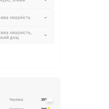
муро, зливи
лива хмарність
лива хмарність,
бкий дощ
Чернівці
25°