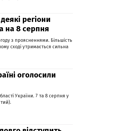
 деякі регіони
а на 8 серпня
огоду з проясненнями. Більшість
ному сході утримається сильна
країні оголосили
ласті України. 7 та 8 серпня у
тий).
адовго відступить