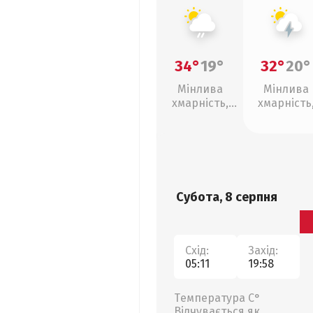
34°
19°
32°
20°
Мінлива
Мінлива
хмарність,
хмарність
слабкий дощ
грози
Субота, 8 серпня
Схід:
Захід:
05:11
19:58
Температура С°
Відчувається як