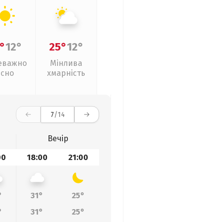
°
12°
25°
12°
еважно
Мінлива
ясно
хмарність
7
/14
Вечір
00
18:00
21:00
°
31°
25°
°
31°
25°