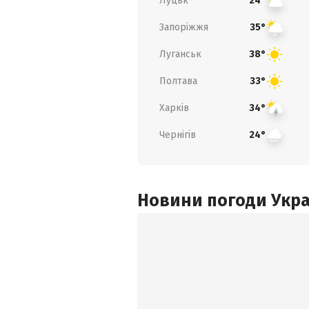
Луцьк
24°
Запоріжжя
35°
Луганськ
38°
Полтава
33°
Харків
34°
Чернігів
24°
Новини погоди Украї