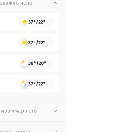
еважно ясно
37°
/
22°
37°
/
22°
36°
/
20°
37°
/
22°
лива хмарність