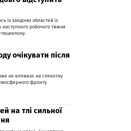
ь із західних областей із
 наступного робочого тижня
нтициклону.
оду очікувати після
айже не впливає на спекотну
атмосферного фронту
й на тлі сильної
пня