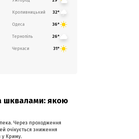
Ужгород
29°
Кропивницький
32°
Одеса
36°
Тернопіль
26°
Черкаси
31°
та шквалами: якою
спека. Через проходження
ей очікується зниження
 у Криму.