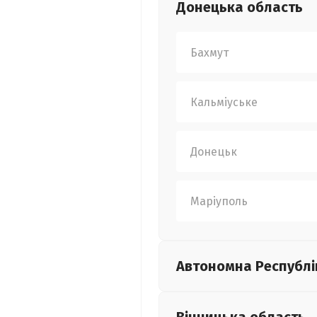
Донецька
область
Бахмут
Кальміуське
Донецьк
Маріуполь
Автономна Республі