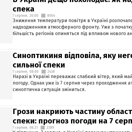
спека
7 серпня,
20:00
8004
Зниження температури повітря в Україні розпочалос
надходженням атмосферного фронту. Уже з початку
більшість регіонів опиняться під впливом нового а
Синоптикиня відповіла, яку нег
сильної спеки
7 серпня,
08:00
2438
Наразі в Україні переважає слабкий вітер, який м
погоду. Однак уже із 7 серпня через проходження 
синоптична ситуація зміниться.
Грози накриють частину областе
спеки: прогноз погоди на 7 сер
7 серпня,
06:21
2389