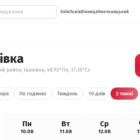
Київ
Львів
Вінниця
Хмельницький
івка
й район, Іванівка, 48.92°Пн, 37.35°Сх
ора
По годинах
Тиждень
10 днів
2 тижні
Пн
Вт
Ср
10.08
11.08
12.08
1