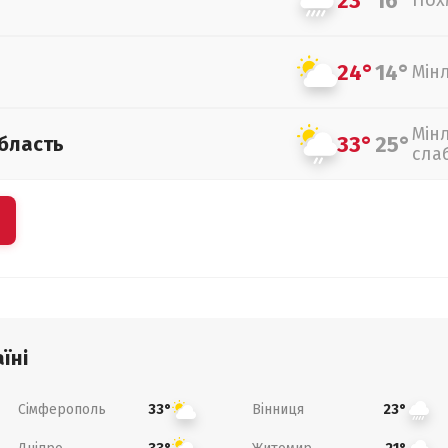
23°
16°
Пох
24°
14°
Мін
Мін
33°
25°
бласть
сла
їні
Сімферополь
Вінниця
33°
23°