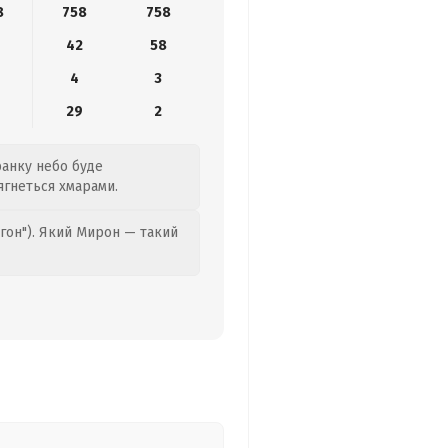
8
758
758
42
58
4
3
29
2
ранку небо буде
ягнеться хмарами.
гон"). Який Мирон — такий