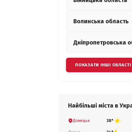
Вінницька
область
Волинська
область
Дніпропетровська
о
ПОКАЗАТИ ІНШІ ОБЛАСТІ
Найбільші міста в Укра
Донецьк
38°