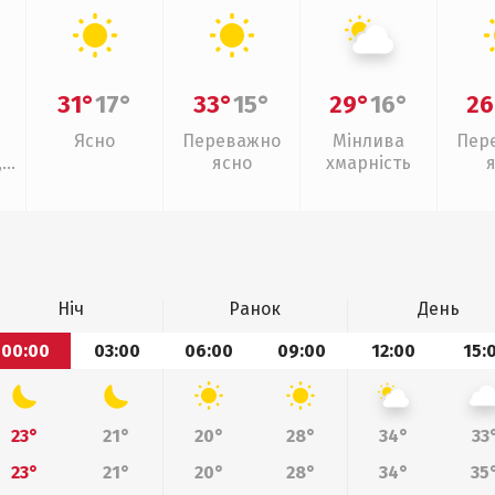
31°
17°
33°
15°
29°
16°
26
Ясно
Переважно
Мінлива
Пер
,
ясно
хмарність
Ніч
Ранок
День
00:00
03:00
06:00
09:00
12:00
15:
23°
21°
20°
28°
34°
33
23°
21°
20°
28°
34°
35