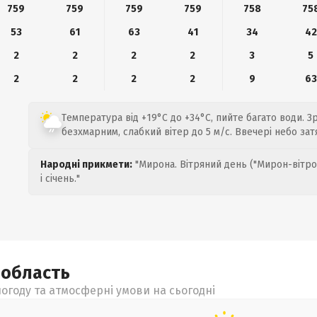
759
759
759
759
758
75
53
61
63
41
34
42
2
2
2
2
3
5
2
2
2
2
9
63
Температура від +19°C до +34°C, пийте багато води. З
безхмарним, слабкий вітер до 5 м/с. Ввечері небо зат
Народні прикмети:
"Мирона. Вітряний день ("Мирон-вітро
і січень."
а
область
огоду та атмосферні умови на сьогодні