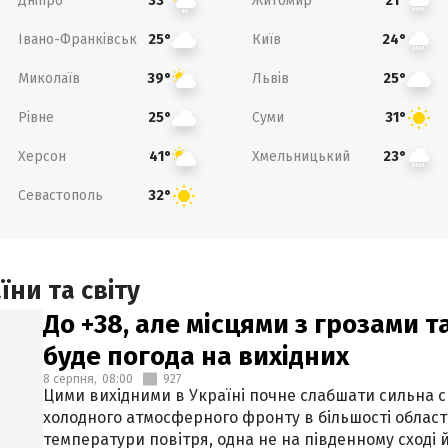
Дніпро
Житомир
33°
21°
Івано-Франківськ
Київ
25°
24°
Миколаїв
Львів
39°
25°
Рівне
Суми
25°
31°
Херсон
Хмельницький
41°
23°
Севастополь
32°
ни та світу
До +38, але місцями з грозами 
буде погода на вихідних
8 серпня,
08:00
927
Цими вихідними в Україні почне слабшати сильна 
холодного атмосферного фронту в більшості област
температури повітря, одна не на південному сході й