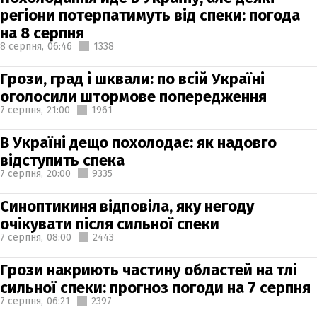
регіони потерпатимуть від спеки: погода
на 8 серпня
8 серпня,
06:46
1338
Грози, град і шквали: по всій Україні
оголосили штормове попередження
7 серпня,
21:00
1961
В Україні дещо похолодає: як надовго
відступить спека
7 серпня,
20:00
9335
Синоптикиня відповіла, яку негоду
очікувати після сильної спеки
7 серпня,
08:00
2443
Грози накриють частину областей на тлі
сильної спеки: прогноз погоди на 7 серпня
7 серпня,
06:21
2397