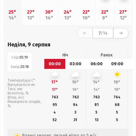
25°
27°
30°
24°
22°
22°
27°
14°
13°
14°
13°
10°
9°
12°
7
/14
Неділя, 9 серпня
Ніч
Ранок
Схід:
05:19
00:00
03:00
06:00
09:00
1
Захід:
20:18
Температура С°
17°
16°
14°
18°
Відчувається як
Тиск, мм
17°
16°
14°
18°
Вологість, %
763
763
763
764
Вітер, м/с
Ймовірність опадів,
95
94
81
68
%
4
3
5
5
52
31
13
5
Вранці хмарно, легкий вітер до 5 м/с.