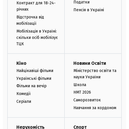
Податки
Контракт для 18-24-
річних
Пенсія в Україні
Відстрочка від
мобілізації
Мобілізація в Україні:
скільки осіб мобілізує
ТЦК
Кіно
Новини Освіти
Найцікавіші фільми
Міністерство освіти та
науки України
Українські фільми
Школа
Фільми на вечір
НМТ 2026
Комедії
Саморозвиток
Серіали
Навчання за кордоном
Нерухомість
Спорт