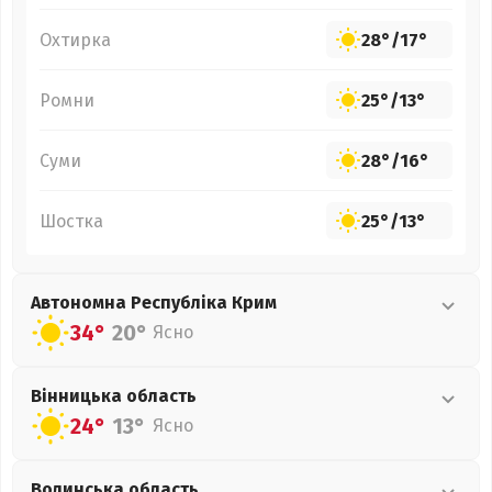
Охтирка
28°
/
17°
Ромни
25°
/
13°
Суми
28°
/
16°
Шостка
25°
/
13°
Автономна Республіка Крим
34°
20°
Ясно
Вінницька
область
24°
13°
Ясно
Волинська
область