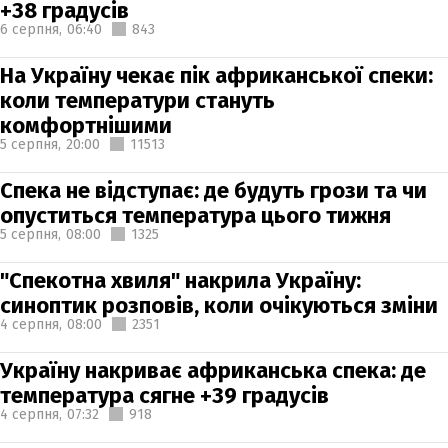
+38 градусів
6 серпня,
06:40
843
На Україну чекає пік африканської спеки:
коли температури стануть
комфортнішими
5 серпня,
20:00
11513
Спека не відступає: де будуть грози та чи
опуститься температура цього тижня
5 серпня,
08:00
1325
"Спекотна хвиля" накрила Україну:
синоптик розповів, коли очікуються зміни
4 серпня,
08:00
2351
Україну накриває африканська спека: де
температура сягне +39 градусів
4 серпня,
07:32
918