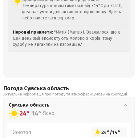
Температура коливатиметься від +14°C до +25°C,
ідеальні умови для активного відпочинку. Вдень
небо очистеться від хмар.
Народні прикмети:
"Матія (Матвія). Вважалося, що в
цей день змії висмоктують молоко з корів, тому
худобу не виганяли на пасовище."
Погода Сумська
область
Актуальна інформація про погоду та атмосферні умови на сьогодні
Сумська
область
24°
14°
Ясно
Конотоп
24°
/
14°