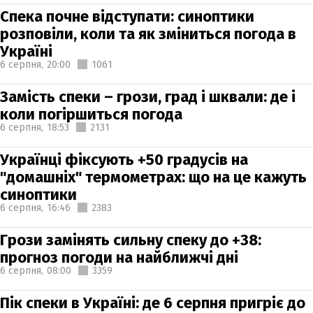
Спека почне відступати: синоптики
розповіли, коли та як зміниться погода в
Україні
6 серпня,
20:00
1061
Замість спеки – грози, град і шквали: де і
коли погіршиться погода
6 серпня,
18:53
2131
Українці фіксують +50 градусів на
"домашніх" термометрах: що на це кажуть
синоптики
6 серпня,
16:46
2383
Грози замінять сильну спеку до +38:
прогноз погоди на найближчі дні
6 серпня,
08:00
3359
Пік спеки в Україні: де 6 серпня пригріє до