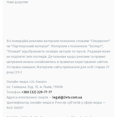
Наші додатки:
android
apple
smart tv
samsung smart tv
Всі комерційні рекламні матеріали позначені словами "Спецпроєкт"
чи "Партнерський матеріал". Матеріали з позначкою "Експерт",
"Позиція" відображають позицію авторів та героїв. Редакція може
не поділяти їхніх поглядів. Детальніше щодо реклами та правил
цитування можна ознайомитись в правилах користування сайтом.
Усі права захищені.
Матеріали сайту призначені для осіб старше
21
року (21+)
Онлайн-медіа «24 Канал»
пл. Галицька, буд. 15, м. Львів, 79008
Телефон
+380 (32) 229-77-77
Адреса електронної пошти —
legal@24tv.com.ua
Ідентифікатор онлайн-медіа в Реєстрі суб'єктів у сфері медіа —
R40-06057