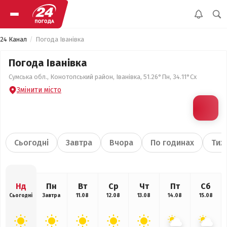
24 Канал
Погода Іванівка
Погода Іванівка
Сумська обл., Конотопський район, Іванівка, 51.26°Пн, 34.11°Сх
Змінити місто
Сьогодні
Завтра
Вчора
По годинах
Тиж
Нд
Пн
Вт
Ср
Чт
Пт
Сб
Сьогодні
Завтра
11.08
12.08
13.08
14.08
15.08