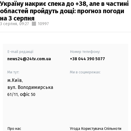
Україну накриє спека до +38, але в частині
областей пройдуть дощі: прогноз погоди
на 3 серпня
3 серпня,
09:27
10997
E-mail редакції
Номер телефону:
news24@24tv.com.ua
+38 044 390 5077
Ми тут:
Ми в соцмережах:
м.Київ
,
вул. Володимирська
офіс
61/11,
50
Про нас
Угода Користувача Спільноти