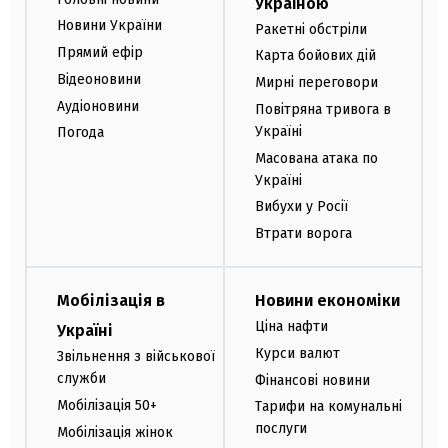
Україною
Новини України
Ракетні обстріли
Прямий ефір
Карта бойових дій
Відеоновини
Мирні переговори
Аудіоновини
Повітряна тривога в
Україні
Погода
Масована атака по
Україні
Вибухи у Росії
Втрати ворога
Мобілізація в
Новини економіки
Ціна нафти
Україні
Курси валют
Звільнення з військової
служби
Фінансові новини
Мобілізація 50+
Тарифи на комунальні
послуги
Мобілізація жінок