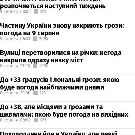
розпочнеться наступний тиждень
9 серпня,
08:00
321
Частину України знову накриють грози:
погода на 9 серпня
9 серпня,
06:33
2095
Вулиці перетворилися на річки: негода
накрила одразу низку міст
8 серпня,
21:00
4430
До +33 градусів і локальні грози: якою
буде погода найближчими днями
8 серпня,
20:00
773
До +38, але місцями з грозами та
шквалами: якою буде погода на вихідних
8 серпня,
08:00
976
Похолодання йде в Україну, але деякі