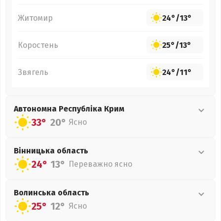
Житомир
24°
/
13°
Коростень
25°
/
13°
Звягель
24°
/
11°
Автономна Республіка Крим
33°
20°
Ясно
Вінницька
область
24°
13°
Переважно ясно
Волинська
область
25°
12°
Ясно