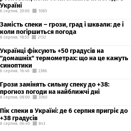
Україні
6 серпня,
20:00
1065
Замість спеки – грози, град і шквали: де і
коли погіршиться погода
6 серпня,
18:53
2132
Українці фіксують +50 градусів на
"домашніх" термометрах: що на це кажуть
синоптики
6 серпня,
16:46
2386
Грози замінять сильну спеку до +38:
прогноз погоди на найближчі дні
6 серпня,
08:00
3360
Пік спеки в Україні: де 6 серпня пригріє до
+38 градусів
6 серпня,
06:40
843