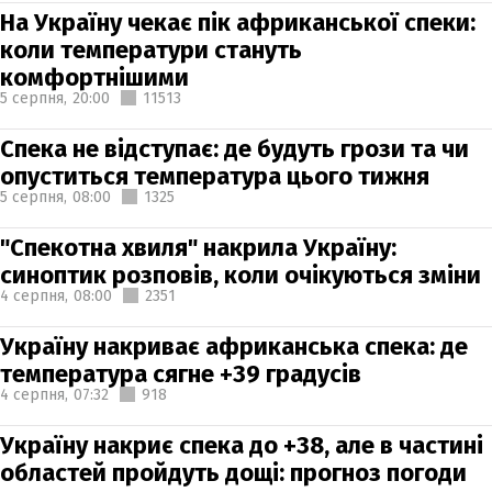
На Україну чекає пік африканської спеки:
коли температури стануть
комфортнішими
5 серпня,
20:00
11513
Спека не відступає: де будуть грози та чи
опуститься температура цього тижня
5 серпня,
08:00
1325
"Спекотна хвиля" накрила Україну:
синоптик розповів, коли очікуються зміни
4 серпня,
08:00
2351
Україну накриває африканська спека: де
температура сягне +39 градусів
4 серпня,
07:32
918
Україну накриє спека до +38, але в частині
областей пройдуть дощі: прогноз погоди