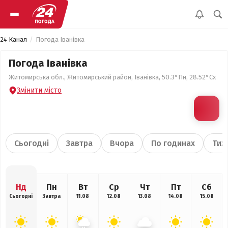
24 Канал
Погода Іванівка
Погода Іванівка
Житомирська обл., Житомирський район, Іванівка, 50.3°Пн, 28.52°Сх
Змінити місто
Сьогодні
Завтра
Вчора
По годинах
Тиж
Нд
Пн
Вт
Ср
Чт
Пт
Сб
Сьогодні
Завтра
11.08
12.08
13.08
14.08
15.08