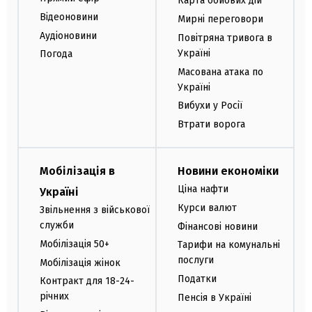
Карта бойових дій
Відеоновини
Мирні переговори
Аудіоновини
Повітряна тривога в
Україні
Погода
Масована атака по
Україні
Вибухи у Росії
Втрати ворога
Мобілізація в
Новини економіки
Ціна нафти
Україні
Курси валют
Звільнення з військової
служби
Фінансові новини
Мобілізація 50+
Тарифи на комунальні
послуги
Мобілізація жінок
Податки
Контракт для 18-24-
річних
Пенсія в Україні