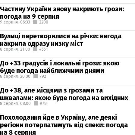
Частину України знову накриють грози:
погода на 9 серпня
9 серпня,
06:33
2200
Вулиці перетворилися на річки: негода
накрила одразу низку міст
8 серпня,
21:00
4551
До +33 градусів і локальні грози: якою
буде погода найближчими днями
8 серпня,
20:00
792
До +38, але місцями з грозами та
шквалами: якою буде погода на вихідних
8 серпня,
08:00
978
Похолодання йде в Україну, але деякі
регіони потерпатимуть від спеки: погода
на 8 серпня