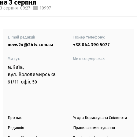
на 3 серпня
3 серпня,
09:27
10997
E-mail редакції
Номер телефону:
news24@24tv.com.ua
+38 044 390 5077
Ми тут:
Ми в соцмережах:
м.Київ
,
вул. Володимирська
офіс
61/11,
50
Про нас
Угода Користувача Спільноти
Редакція
Правила коментування