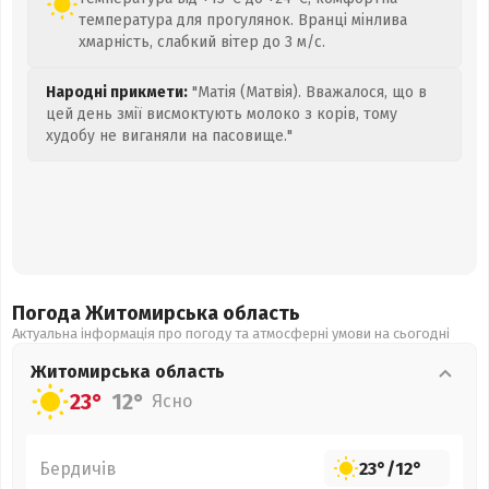
температура для прогулянок. Вранці мінлива
хмарність, слабкий вітер до 3 м/с.
Народні прикмети:
"Матія (Матвія). Вважалося, що в
цей день змії висмоктують молоко з корів, тому
худобу не виганяли на пасовище."
Погода Житомирська
область
Актуальна інформація про погоду та атмосферні умови на сьогодні
Житомирська
область
23°
12°
Ясно
Бердичів
23°
/
12°