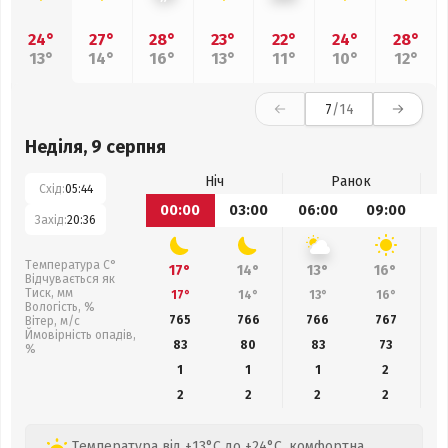
24°
27°
28°
23°
22°
24°
28°
13°
14°
16°
13°
11°
10°
12°
7
/14
Неділя, 9 серпня
Ніч
Ранок
Схід:
05:44
00:00
03:00
06:00
09:00
1
Захід:
20:36
Температура С°
17°
14°
13°
16°
Відчувається як
Тиск, мм
17°
14°
13°
16°
Вологість, %
765
766
766
767
Вітер, м/с
Ймовірність опадів,
83
80
83
73
%
1
1
1
2
2
2
2
2
Температура від +13°C до +24°C, комфортна