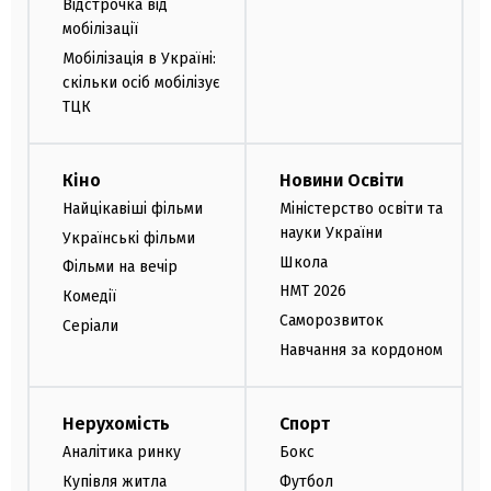
Відстрочка від
мобілізації
Мобілізація в Україні:
скільки осіб мобілізує
ТЦК
Кіно
Новини Освіти
Найцікавіші фільми
Міністерство освіти та
науки України
Українські фільми
Школа
Фільми на вечір
НМТ 2026
Комедії
Саморозвиток
Серіали
Навчання за кордоном
Нерухомість
Спорт
Аналітика ринку
Бокс
Купівля житла
Футбол