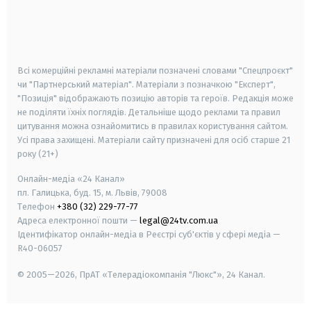
android
apple
smart tv
samsung smart tv
Всі комерційні рекламні матеріали позначені словами "Спецпроєкт"
чи "Партнерський матеріал". Матеріали з позначкою "Експерт",
"Позиція" відображають позицію авторів та героїв. Редакція може
не поділяти їхніх поглядів. Детальніше щодо реклами та правил
цитування можна ознайомитись в правилах користування сайтом.
Усі права захищені.
Матеріали сайту призначені для осіб старше
21
року (21+)
Онлайн-медіа «24 Канал»
пл. Галицька, буд. 15, м. Львів, 79008
Телефон
+380 (32) 229-77-77
Адреса електронної пошти —
legal@24tv.com.ua
Ідентифікатор онлайн-медіа в Реєстрі суб'єктів у сфері медіа —
R40-06057
© 2005—2026,
ПрАТ «Телерадіокомпанія "Люкс"», 24 Канал.