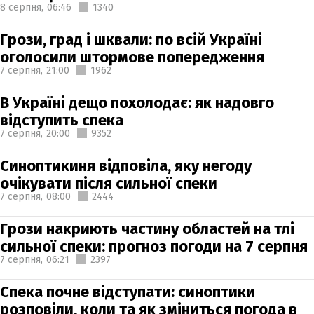
8 серпня,
06:46
1340
Грози, град і шквали: по всій Україні
оголосили штормове попередження
7 серпня,
21:00
1962
В Україні дещо похолодає: як надовго
відступить спека
7 серпня,
20:00
9352
Синоптикиня відповіла, яку негоду
очікувати після сильної спеки
7 серпня,
08:00
2444
Грози накриють частину областей на тлі
сильної спеки: прогноз погоди на 7 серпня
7 серпня,
06:21
2397
Спека почне відступати: синоптики
розповіли, коли та як зміниться погода в